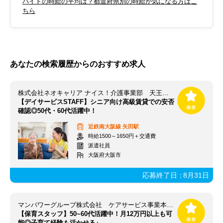
バイトの時給の平均は？都道府県別の時給が気になる方はこ
ちら
あなたの検索履歴からのおすすめ求人
株式会社ネオキャリア ナイス！介護事業部 天王寺支店／TNJ
【デイサービスSTAFF】シニア向け高級賃貸での安否
確認◎50代・60代活躍中！
近鉄南大阪線
矢田駅
時給1500～1650円＋交通費
派遣社員
大阪府大阪市
応募終了日：
8月31日
マンパワーグループ株式会社 ケアサービス事業本部 関西保育/1009998
【保育スタッフ】50~60代活躍中！月12万円以上も可
能◎子育て経験も活かせる♪