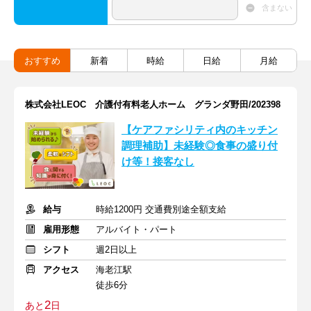
含まない
おすすめ
新着
時給
日給
月給
株式会社LEOC 介護付有料老人ホーム グランダ野田/202398
【ケアファシリティ内のキッチン
調理補助】未経験◎食事の盛り付
け等！接客なし
給与
時給1200円 交通費別途全額支給
雇用形態
アルバイト・パート
シフト
週2日以上
アクセス
海老江駅
徒歩6分
2
あと
日