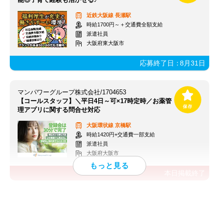
近鉄大阪線
長瀬駅
時給1700円～＋交通費全額支給
派遣社員
大阪府東大阪市
応募終了日：
8月31日
マンパワーグループ株式会社/1704653
【コールスタッフ】＼平日4日～可×17時定時／お薬管
理アプリに関する問合せ対応
大阪環状線
京橋駅
時給1420円+交通費一部支給
派遣社員
大阪府大阪市
本日掲載終了