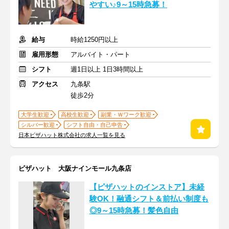
やすい♪9～15時急募！
給与
時給1250円以上
雇用形態
アルバイト・パート
シフト
週1日以上 1日3時間以上
アクセス
九条駅
徒歩2分
大学生歓迎
高校生歓迎
副業・Ｗワーク歓迎
シルバー歓迎
シフト自由・自己申告
日本ピザハット株式会社の求人一覧を見る
ピザハット 大阪ナインモール九条店
【ピザハットのインストア】未経
験OK！融通シフト＆前払い制度も
◎9～15時急募！髪色自由