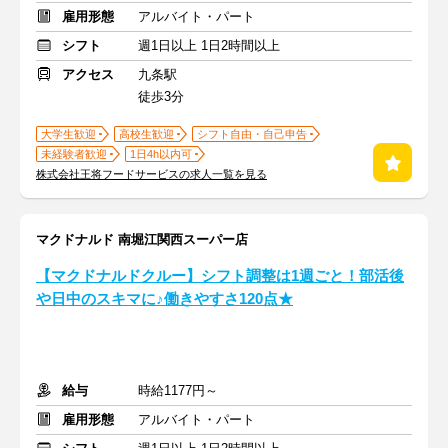
雇用形態
アルバイト・パート
シフト
週1日以上 1日2時間以上
アクセス
九条駅
徒歩3分
大学生歓迎
高校生歓迎
シフト自由・自己申告
未経験者歓迎
1日4h以内可
株式会社王将フードサービスの求人一覧を見る
マクドナルド 南堀江関西スーパー店
【マクドナルドクルー】シフト調整は1週ごと！部活後
や日中のスキマに♪働きやすさ120点★
給与
時給1177円～
雇用形態
アルバイト・パート