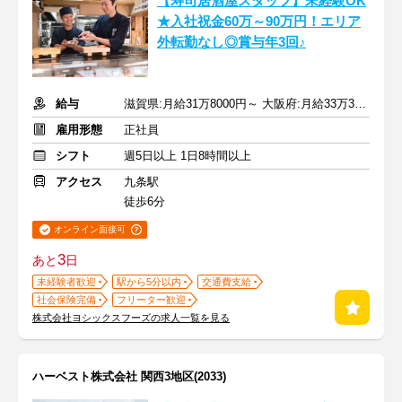
【寿司居酒屋スタッフ】未経験OK
★入社祝金60万～90万円！エリア
外転勤なし◎賞与年3回♪
給与
滋賀県:月給31万8000円～ 大阪府:月給33万3000円～＋賞与年3回
雇用形態
正社員
シフト
週5日以上 1日8時間以上
アクセス
九条駅
徒歩6分
オンライン面接可
3
あと
日
未経験者歓迎
駅から5分以内
交通費支給
社会保険完備
フリーター歓迎
株式会社ヨシックスフーズの求人一覧を見る
ハーベスト株式会社 関西3地区(2033)