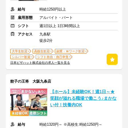
給与
時給1250円以上
雇用形態
アルバイト・パート
シフト
週1日以上 1日3時間以上
アクセス
九条駅
徒歩2分
大学生歓迎
高校生歓迎
副業・Ｗワーク歓迎
シルバー歓迎
シフト自由・自己申告
日本ピザハット株式会社の求人一覧を見る
餃子の王将 大阪九条店
【ホール】未経験OK！週1日～★
笑顔が溢れる職場で働こう♪まかな
い付！扶養内OK
給与
時給1320円～ ※高校生:時給1250円～