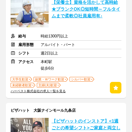
【栄養士】資格を活かして高時給
★ブランクOK◎短時間～フルタイ
ムまで柔軟◎社員雇用有♪
給与
時給1300円以上
雇用形態
アルバイト・パート
シフト
週2日以上
アクセス
本町駅
徒歩6分
大学生歓迎
副業・Ｗワーク歓迎
シルバー歓迎
未経験者歓迎
主婦(夫)歓迎
ハーベスト株式会社の求人一覧を見る
ピザハット 大阪ナインモール九条店
【ピザハットのインストア】<1週
ごとの希望シフト>ご家庭と両立し