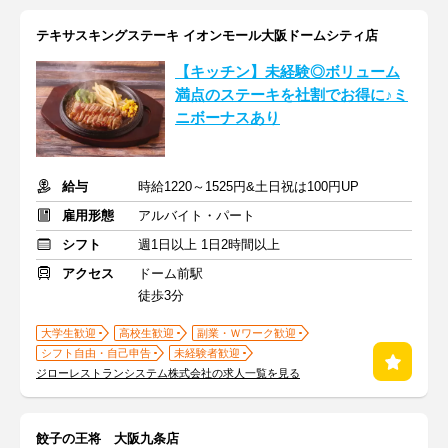
テキサスキングステーキ イオンモール大阪ドームシティ店
【キッチン】未経験◎ボリューム
満点のステーキを社割でお得に♪ミ
ニボーナスあり
給与
時給1220～1525円&土日祝は100円UP
雇用形態
アルバイト・パート
シフト
週1日以上 1日2時間以上
アクセス
ドーム前駅
徒歩3分
大学生歓迎
高校生歓迎
副業・Ｗワーク歓迎
シフト自由・自己申告
未経験者歓迎
ジローレストランシステム株式会社の求人一覧を見る
餃子の王将 大阪九条店