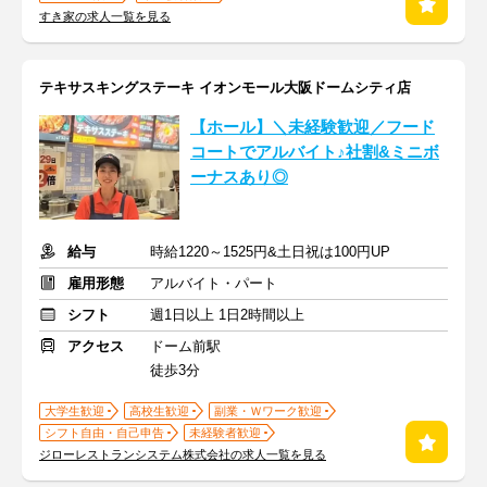
すき家の求人一覧を見る
テキサスキングステーキ イオンモール大阪ドームシティ店
【ホール】＼未経験歓迎／フード
コートでアルバイト♪社割&ミニボ
ーナスあり◎
給与
時給1220～1525円&土日祝は100円UP
雇用形態
アルバイト・パート
シフト
週1日以上 1日2時間以上
アクセス
ドーム前駅
徒歩3分
大学生歓迎
高校生歓迎
副業・Ｗワーク歓迎
シフト自由・自己申告
未経験者歓迎
ジローレストランシステム株式会社の求人一覧を見る