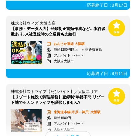
応募終了日：
8月17日
株式会社ウィズ 大阪支店
【事務・データ入力】登録制★書類作成など…案件多
数あり♪来社登録時の交通費も支給◎
おおさか東線
大阪駅
時給1200円以上 ＋ 交通費支給
アルバイト・パート
大阪府大阪市
応募終了日：
8月11日
株式会社ストライプ【たびバイト】／大阪エリア
【リゾート施設で調理業務】登録制*年齢不問!リゾー
ト地でセカンドライフを謳歌しません?
東海道本線(米原－神戸)
大阪駅
時給1500円～
アルバイト・パート
大阪府大阪市