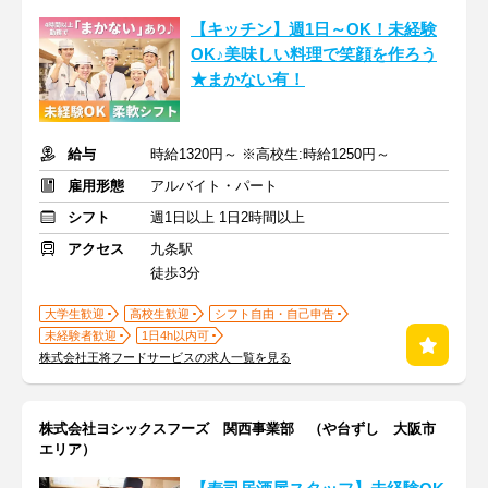
【キッチン】週1日～OK！未経験
OK♪美味しい料理で笑顔を作ろう
★まかない有！
給与
時給1320円～ ※高校生:時給1250円～
雇用形態
アルバイト・パート
シフト
週1日以上 1日2時間以上
アクセス
九条駅
徒歩3分
大学生歓迎
高校生歓迎
シフト自由・自己申告
未経験者歓迎
1日4h以内可
株式会社王将フードサービスの求人一覧を見る
株式会社ヨシックスフーズ 関西事業部 （や台ずし 大阪市
エリア）