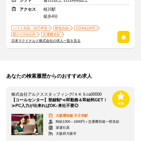
シフト
週1日以上 1日2時間以上
アクセス
桜川駅
徒歩4分
シフト自由・自己申告
髪色自由
1日4h以内可
駅から5分以内
交通費支給
日本マクドナルド株式会社の求人一覧を見る
あなたの検索履歴からのおすすめ求人
株式会社アルクススタッフィング/ＡＫＳca00000
【コールセンター】登録制*≪即勤務＆即給料GET！
≫PC入力が出来ればOK♪来社不要◎
大阪環状線
天王寺駅
時給1300～1600円＋交通費別途一部支給
派遣社員
大阪府大阪市