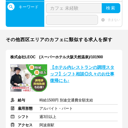
キーワード
検索
含まない
その他西区エリアのカフェに類似する求人を探す
株式会社LEOC (スーパーホテル大阪天然温泉)/101900
【ホテル内レストランの調理スタ
ッフ】シフト相談◎久々のお仕事
復帰にも♪
給与
時給1500円 別途交通費全額支給
雇用形態
アルバイト・パート
シフト
週3日以上
アクセス
阿波座駅