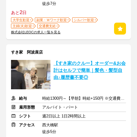
徒歩7分
2
あと
日
大学生歓迎
副業・Ｗワーク歓迎
シルバー歓迎
主婦(夫)歓迎
交通費支給
株式会社LEOCの求人一覧を見る
すき家 阿波座店
【すき家のクルー】オーダー&お会
計はセルフで簡単｜髪色・髪型自
由♪履歴書不要◎
給与
時給1300円～【早朝】時給+150円 ※交通費支給
雇用形態
アルバイト・パート
シフト
週2日以上 1日2時間以上
アクセス
西大橋駅
徒歩5分