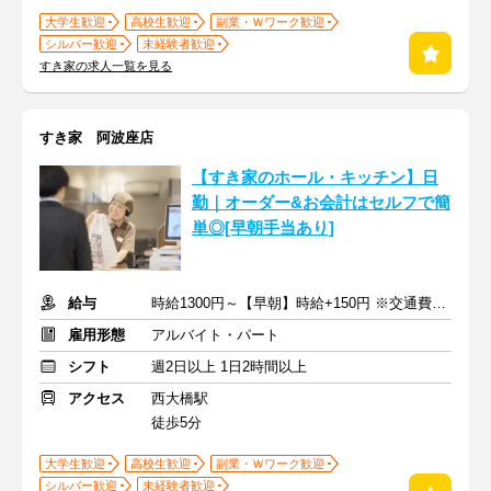
大学生歓迎
高校生歓迎
副業・Ｗワーク歓迎
シルバー歓迎
未経験者歓迎
すき家の求人一覧を見る
すき家 阿波座店
【すき家のホール・キッチン】日
勤｜オーダー&お会計はセルフで簡
単◎[早朝手当あり]
給与
時給1300円～【早朝】時給+150円 ※交通費支給
雇用形態
アルバイト・パート
シフト
週2日以上 1日2時間以上
アクセス
西大橋駅
徒歩5分
大学生歓迎
高校生歓迎
副業・Ｗワーク歓迎
シルバー歓迎
未経験者歓迎