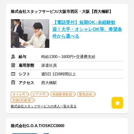
株式会社スタッフサービス/大阪市西区・大阪【西大橋駅】
【電話受付】短期OK♪未経験歓
迎！大手・オシャレOK等、希望条
件から選べる
給与
時給1300～1600円+交通費支給
雇用形態
派遣社員
シフト
週5日 1日6時間以上
アクセス
西大橋駅
ネイル可
ピアス可
未経験者歓迎
髪色自由
主婦(夫)歓迎
株式会社スタッフサービスの求人一覧を見る
株式会社G.O.A.T/OSKCC0000