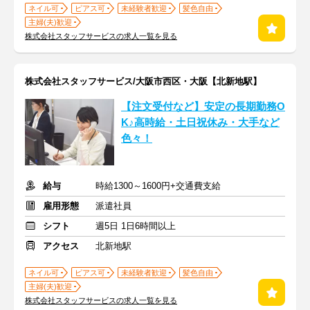
ネイル可
ピアス可
未経験者歓迎
髪色自由
主婦(夫)歓迎
株式会社スタッフサービスの求人一覧を見る
株式会社スタッフサービス/大阪市西区・大阪【北新地駅】
【注文受付など】安定の長期勤務O
K♪高時給・土日祝休み・大手など
色々！
給与
時給1300～1600円+交通費支給
雇用形態
派遣社員
シフト
週5日 1日6時間以上
アクセス
北新地駅
ネイル可
ピアス可
未経験者歓迎
髪色自由
主婦(夫)歓迎
株式会社スタッフサービスの求人一覧を見る