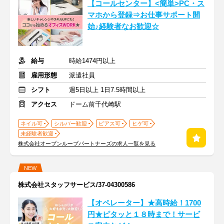
【コールセンター】<簡単>PC・ス
マホから登録⇒お仕事サポート開
始♪経験者なお歓迎☆
給与
時給1474円以上
雇用形態
派遣社員
シフト
週5日以上 1日7.5時間以上
アクセス
ドーム前千代崎駅
ネイル可
シルバー歓迎
ピアス可
ヒゲ可
未経験者歓迎
株式会社オープンループパートナーズの求人一覧を見る
NEW
株式会社スタッフサービス/37-04300586
【オペレーター】★高時給！1700
円★ピタッと１８時まで！サービ