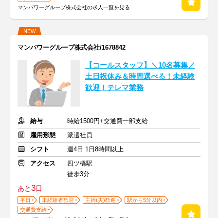
マンパワーグループ株式会社の求人一覧を見る
NEW
マンパワーグループ株式会社/1678842
【コールスタッフ】＼10名募集／
土日祝休み＆時間選べる！未経験
歓迎！テレマ業務
給与
時給1500円+交通費一部支給
雇用形態
派遣社員
シフト
週4日 1日8時間以上
アクセス
四ツ橋駅
徒歩3分
3
あと
日
平日
未経験者歓迎
主婦(夫)歓迎
駅から5分以内
交通費支給