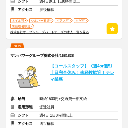
シフト
週4日以上 1日8時間以上
アクセス
肥後橋駅
ネイル可
シルバー歓迎
ピアス可
ヒゲ可
未経験者歓迎
株式会社オープンループパートナーズの求人一覧を見る
NEW
マンパワーグループ株式会社/1681828
【コールスタッフ】《週4or週5》
土日完全休み！未経験歓迎！テレ
マ業務
給与
時給1500円+交通費一部支給
雇用形態
派遣社員
シフト
週4日 1日8時間以上
アクセス
四ツ橋駅