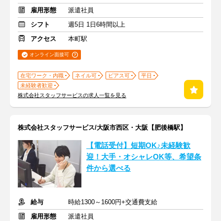
雇用形態
派遣社員
シフト
週5日 1日6時間以上
アクセス
本町駅
オンライン面接可
在宅ワーク・内職
ネイル可
ピアス可
平日
未経験者歓迎
株式会社スタッフサービスの求人一覧を見る
株式会社スタッフサービス/大阪市西区・大阪【肥後橋駅】
【電話受付】短期OK♪未経験歓
迎！大手・オシャレOK等、希望条
件から選べる
給与
時給1300～1600円+交通費支給
雇用形態
派遣社員