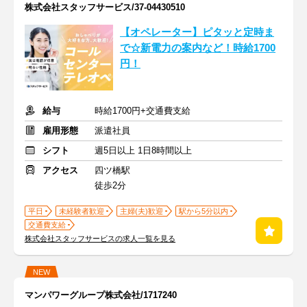
株式会社スタッフサービス/37-04430510
【オペレーター】ピタッと定時ま
で☆新電力の案内など！時給1700
円！
給与
時給1700円+交通費支給
雇用形態
派遣社員
シフト
週5日以上 1日8時間以上
アクセス
四ツ橋駅
徒歩2分
平日
未経験者歓迎
主婦(夫)歓迎
駅から5分以内
交通費支給
株式会社スタッフサービスの求人一覧を見る
NEW
マンパワーグループ株式会社/1717240