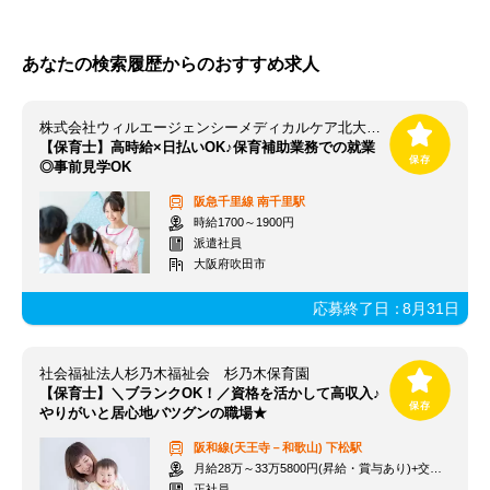
あなたの検索履歴からのおすすめ求人
株式会社ウィルエージェンシーメディカルケア北大阪支店
【保育士】高時給×日払いOK♪保育補助業務での就業
◎事前見学OK
阪急千里線
南千里駅
時給1700～1900円
派遣社員
大阪府吹田市
応募終了日：
8月31日
社会福祉法人杉乃木福祉会 杉乃木保育園
【保育士】＼ブランクOK！／資格を活かして高収入♪
やりがいと居心地バツグンの職場★
阪和線(天王寺－和歌山)
下松駅
月給28万～33万5800円(昇給・賞与あり)+交通費規定支給
正社員