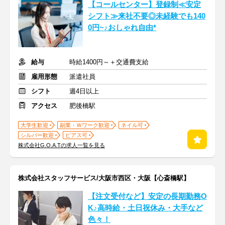
【コールセンター】登録制≪安定
シフト≫来社不要◎未経験でも140
0円~♪おしゃれ自由*
給与
時給1400円～＋交通費支給
雇用形態
派遣社員
シフト
週4日以上
アクセス
肥後橋駅
大学生歓迎
副業・Ｗワーク歓迎
ネイル可
シルバー歓迎
ピアス可
株式会社G.O.A.Tの求人一覧を見る
株式会社スタッフサービス/大阪市西区・大阪【心斎橋駅】
【注文受付など】安定の長期勤務O
K♪高時給・土日祝休み・大手など
色々！