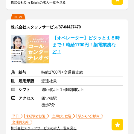
株式会社One Brightの求人一覧を見る
NEW
株式会社スタッフサービス/37-04427470
【オペレーター】ピタッと１８時
まで！時給1700円！架電業務な
ど！
給与
時給1700円+交通費支給
雇用形態
派遣社員
シフト
週5日以上 1日8時間以上
アクセス
四ツ橋駅
徒歩2分
平日
未経験者歓迎
主婦(夫)歓迎
駅から5分以内
交通費支給
株式会社スタッフサービスの求人一覧を見る