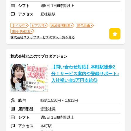
シフト
週5日 1日6時間以上
アクセス
肥後橋駅
ネイル可
ピアス可
未経験者歓迎
髪色自由
主婦(夫)歓迎
株式会社スタッフサービスの求人一覧を見る
株式会社ねこのてプロダクション
【問い合わせ対応】本町駅徒歩2
分！サービス案内や登録サポート♪
入社祝い金3万円支給◎
給与
時給1,530円～1,913円
雇用形態
派遣社員
シフト
週5日 1日8時間以上
アクセス
本町駅