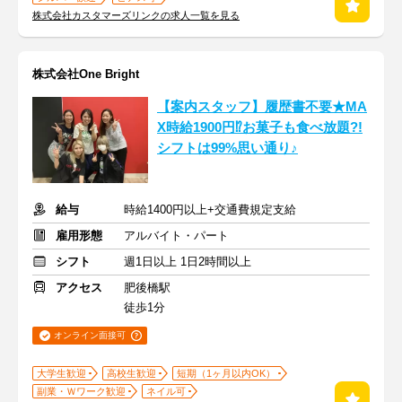
株式会社カスタマーズリンクの求人一覧を見る
株式会社One Bright
【案内スタッフ】履歴書不要★MA
X時給1900円⁉お菓子も食べ放題?!
シフトは99%思い通り♪
給与
時給1400円以上+交通費規定支給
雇用形態
アルバイト・パート
シフト
週1日以上 1日2時間以上
アクセス
肥後橋駅
徒歩1分
オンライン面接可
大学生歓迎
高校生歓迎
短期（1ヶ月以内OK）
副業・Ｗワーク歓迎
ネイル可