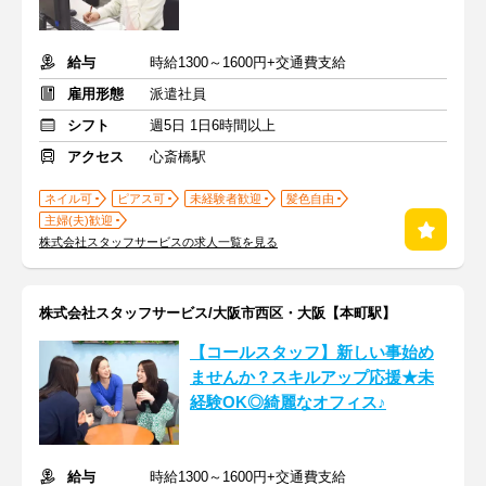
給与
時給1300～1600円+交通費支給
雇用形態
派遣社員
シフト
週5日 1日6時間以上
アクセス
心斎橋駅
ネイル可
ピアス可
未経験者歓迎
髪色自由
主婦(夫)歓迎
株式会社スタッフサービスの求人一覧を見る
株式会社スタッフサービス/大阪市西区・大阪【本町駅】
【コールスタッフ】新しい事始め
ませんか？スキルアップ応援★未
経験OK◎綺麗なオフィス♪
給与
時給1300～1600円+交通費支給