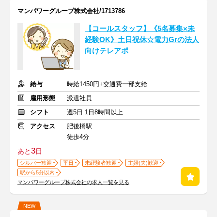
マンパワーグループ株式会社/1713786
【コールスタッフ】《5名募集×未
経験OK》土日祝休☆電力Grの法人
向けテレアポ
給与
時給1450円+交通費一部支給
雇用形態
派遣社員
シフト
週5日 1日8時間以上
アクセス
肥後橋駅
徒歩4分
3
あと
日
シルバー歓迎
平日
未経験者歓迎
主婦(夫)歓迎
駅から5分以内
マンパワーグループ株式会社の求人一覧を見る
NEW