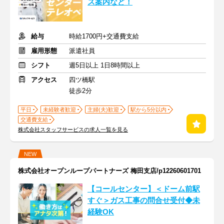
ス案内など！
給与
時給1700円+交通費支給
雇用形態
派遣社員
シフト
週5日以上 1日8時間以上
アクセス
四ツ橋駅
徒歩2分
平日
未経験者歓迎
主婦(夫)歓迎
駅から5分以内
交通費支給
株式会社スタッフサービスの求人一覧を見る
NEW
株式会社オープンループパートナーズ 梅田支店/p12260601701
【コールセンター】＜ドーム前駅
すぐ＞ガス工事の問合せ受付◆未
経験OK