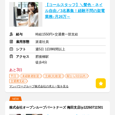
【コールスタッフ】＼髪色・ネイ
ル自由／3名募集！経験不問の架電
業務♪月26万～
給与
時給1550円+交通費一部支給
雇用形態
派遣社員
シフト
週5日 1日8時間以上
アクセス
肥後橋駅
徒歩4分
3
あと
日
平日
未経験者歓迎
主婦(夫)歓迎
駅から5分以内
交通費支給
マンパワーグループ株式会社の求人一覧を見る
NEW
株式会社オープンループパートナーズ 梅田支店/p12260711501