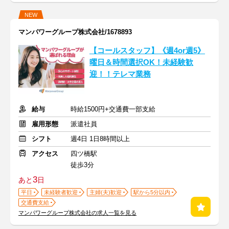
NEW
マンパワーグループ株式会社/1678893
【コールスタッフ】《週4or週5》
曜日＆時間選択OK！未経験歓
迎！！テレマ業務
給与
時給1500円+交通費一部支給
雇用形態
派遣社員
シフト
週4日 1日8時間以上
アクセス
四ツ橋駅
徒歩3分
3
あと
日
平日
未経験者歓迎
主婦(夫)歓迎
駅から5分以内
交通費支給
マンパワーグループ株式会社の求人一覧を見る