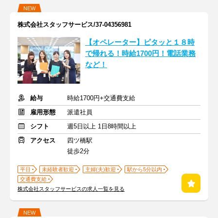
NEW
株式会社スタッフサービス/37-04356981
【オペレーター】ピタッと１８時
で帰れる！時給1700円！電話業務
など！
給与
時給1700円+交通費支給
雇用形態
派遣社員
シフト
週5日以上 1日8時間以上
アクセス
四ツ橋駅
徒歩2分
平日
未経験者歓迎
主婦(夫)歓迎
駅から5分以内
交通費支給
株式会社スタッフサービスの求人一覧を見る
NEW