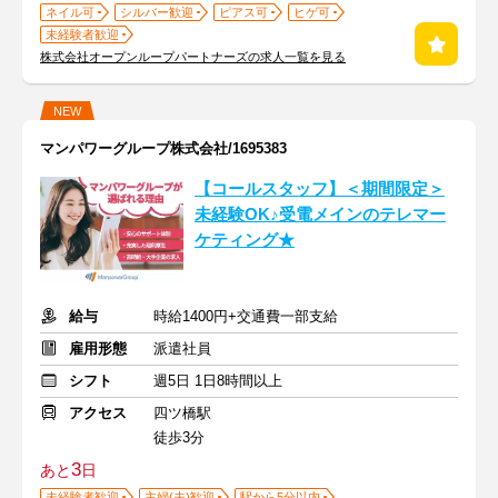
ネイル可
シルバー歓迎
ピアス可
ヒゲ可
未経験者歓迎
株式会社オープンループパートナーズの求人一覧を見る
NEW
マンパワーグループ株式会社/1695383
【コールスタッフ】＜期間限定＞
未経験OK♪受電メインのテレマー
ケティング★
給与
時給1400円+交通費一部支給
雇用形態
派遣社員
シフト
週5日 1日8時間以上
アクセス
四ツ橋駅
徒歩3分
3
あと
日
未経験者歓迎
主婦(夫)歓迎
駅から5分以内