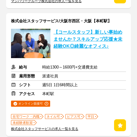
マンパワーグループ株式会社の求人一覧を見る
株式会社スタッフサービス/大阪市西区・大阪【本町駅】
【コールスタッフ】新しい事始め
ませんか？スキルアップ応援★未
経験OK◎綺麗なオフィス♪
給与
時給1300～1600円+交通費支給
雇用形態
派遣社員
シフト
週5日 1日6時間以上
アクセス
本町駅
オンライン面接可
在宅ワーク・内職
ネイル可
ピアス可
平日
未経験者歓迎
株式会社スタッフサービスの求人一覧を見る