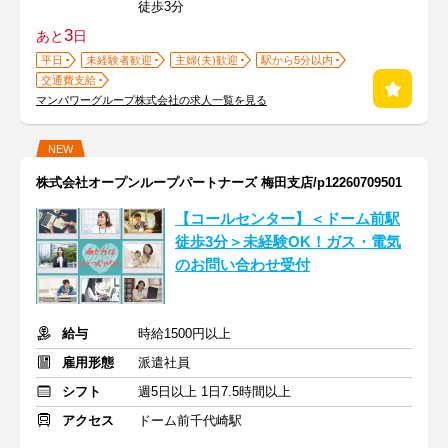
徒歩3分
3
あと
日
平日
未経験者歓迎
主婦(夫)歓迎
駅から5分以内
交通費支給
マンパワーグループ株式会社の求人一覧を見る
NEW
株式会社オープンループパートナーズ 梅田支店/p12260709501
【コールセンター】＜ドーム前駅
徒歩3分＞未経験OK！ガス・電気
のお問い合わせ受付
給与
時給1500円以上
雇用形態
派遣社員
シフト
週5日以上 1日7.5時間以上
アクセス
ドーム前千代崎駅