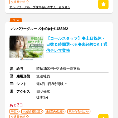
交通費支給
マンパワーグループ株式会社の求人一覧を見る
NEW
マンパワーグループ株式会社/1685462
【コールスタッフ】◆土日祝休・
日数＆時間選べる◆未経験OK！通
信テレマ業務
給与
時給1500円+交通費一部支給
雇用形態
派遣社員
シフト
週4日 1日8時間以上
アクセス
四ツ橋駅
徒歩3分
3
あと
日
平日
未経験者歓迎
主婦(夫)歓迎
駅から5分以内
交通費支給