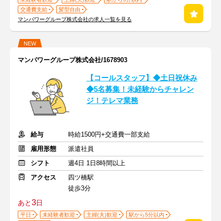
交通費支給
髪型自由
マンパワーグループ株式会社の求人一覧を見る
NEW
マンパワーグループ株式会社/1678903
【コールスタッフ】◆土日祝休み
◆5名募集！未経験からチャレン
ジ！テレマ業務
給与
時給1500円+交通費一部支給
雇用形態
派遣社員
シフト
週4日 1日8時間以上
アクセス
四ツ橋駅
徒歩3分
3
あと
日
平日
未経験者歓迎
主婦(夫)歓迎
駅から5分以内