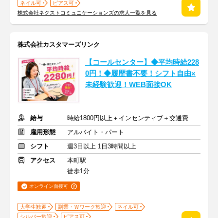
ネイル可
ピアス可
株式会社ネクストコミュニケーションズの求人一覧を見る
株式会社カスタマーズリンク
【コールセンター】◆平均時給228
0円！◆履歴書不要！シフト自由×
未経験歓迎！WEB面接OK
給与
時給1800円以上＋インセンティブ＋交通費
雇用形態
アルバイト・パート
シフト
週3日以上 1日3時間以上
アクセス
本町駅
徒歩1分
オンライン面接可
大学生歓迎
副業・Ｗワーク歓迎
ネイル可
シルバー歓迎
ピアス可