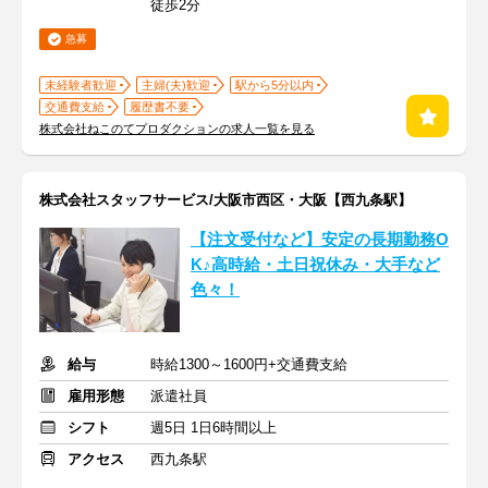
徒歩2分
急募
未経験者歓迎
主婦(夫)歓迎
駅から5分以内
交通費支給
履歴書不要
株式会社ねこのてプロダクションの求人一覧を見る
株式会社スタッフサービス/大阪市西区・大阪【西九条駅】
【注文受付など】安定の長期勤務O
K♪高時給・土日祝休み・大手など
色々！
給与
時給1300～1600円+交通費支給
雇用形態
派遣社員
シフト
週5日 1日6時間以上
アクセス
西九条駅