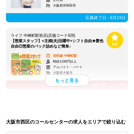
大阪府岸和田市
応募終了日：
8月23日
ライフ 中崎町駅前店(店舗コード428)
【惣菜スタッフ】<主婦(夫)活躍中>シフト自由★髪色
自由◎惣菜のパック詰めなど簡単♪
谷町線
中崎町駅
時給1190円以上
アルバイト・パート
大阪府大阪市
応募終了日：
8月12日
あと
3
日
大阪市西区のコールセンターの求人をエリアで絞り込む