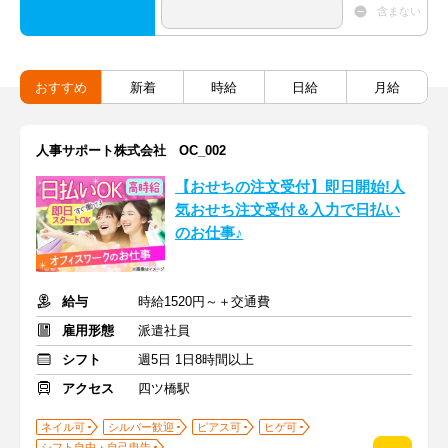
含まない
おすすめ
新着
時給
日給
月給
人事サポート株式会社 OC_002
【おせちの注文受付】即日開始!人
気おせち注文受付＆入力で日払い
のお仕事♪
給与
時給1520円～＋交通費
雇用形態
派遣社員
シフト
週5日 1日8時間以上
アクセス
四ツ橋駅
ネイル可
シルバー歓迎
ピアス可
ヒゲ可
シフト自由・自己申告