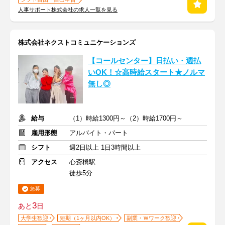
人事サポート株式会社の求人一覧を見る
株式会社ネクストコミュニケーションズ
【コールセンター】日払い・週払
いOK！☆高時給スタート★ノルマ
無し◎
給与
（1）時給1300円～（2）時給1700円～
雇用形態
アルバイト・パート
シフト
週2日以上 1日3時間以上
アクセス
心斎橋駅
徒歩5分
急募
3
あと
日
大学生歓迎
短期（1ヶ月以内OK）
副業・Ｗワーク歓迎