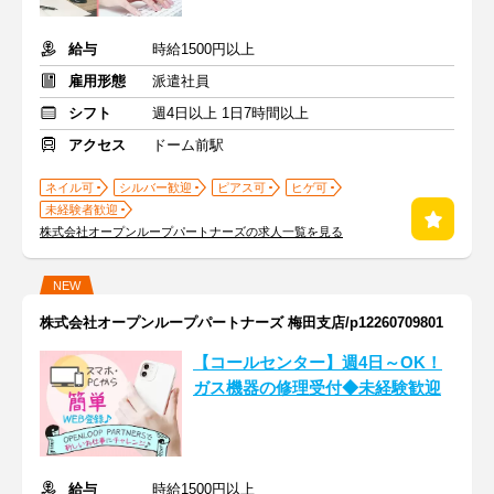
給与
時給1500円以上
雇用形態
派遣社員
シフト
週4日以上 1日7時間以上
アクセス
ドーム前駅
ネイル可
シルバー歓迎
ピアス可
ヒゲ可
未経験者歓迎
株式会社オープンループパートナーズの求人一覧を見る
NEW
株式会社オープンループパートナーズ 梅田支店/p12260709801
【コールセンター】週4日～OK！
ガス機器の修理受付◆未経験歓迎
給与
時給1500円以上