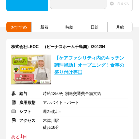
含まない
おすすめ
新着
時給
日給
月給
株式会社LEOC （ビーナスホーム千島園）/204204
【ケアファシリティ内のキッチン
調理補助】オープニング！食事の
盛り付け等◎
給与
時給1250円 別途交通費全額支給
雇用形態
アルバイト・パート
シフト
週2日以上
アクセス
木津川駅
徒歩18分
1
あと
日