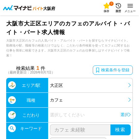
0
大阪府
保存
履歴
メニュー
大阪市大正区エリアのカフェのアルバイト・バ
イト・パート求人情報
大阪市大正区のカフェの人気バイト・アルバイト・パートを探すならマイナビバイト。
勤務地や駅、職種等の検索だけではなく、こだわり条件検索を使ってカフェに関するお
仕事を簡単に検索できます。大阪市大正区のカフェのお仕事探しはマイナビバイトで検
索！
1
検索結果
件
検索条件を登録
（最終更新日：2026年8月7日）
エリア/駅
大正区
カフェ
職種
選択してください
選択
こだわり
キーワード
検索