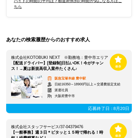
バイトの時給の平均は？都道府県別の時給が気になる方はこ
ちら
あなたの検索履歴からのおすすめ求人
株式会社KOTOBUKI NEXT ※勤務地：豊中市エリア
【配送ドライバー】[登録制]日払いOK！今がチャン
ス！→夏は新規高収入案件たくさん♪
阪急宝塚本線
豊中駅
日給16350～18900円以上＋交通費規定支給
派遣社員
大阪府豊中市
応募終了日：
8月20日
株式会社スタッフサービス/37-04379476
【一般事務】週３日＊ピタッと１５時で帰れる！時
短！経費精算など！