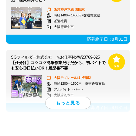
阪急神戸本線
園田駅
時給1400～1450円+交通費支給
派遣社員
大阪府豊中市
応募終了日：
8月31日
SGフィルダー株式会社 ※お仕事No/W23769-325
【仕分け】コツコツ簡単作業だけだから、初バイトで
も安心◎日払いOK！履歴書不要
大阪モノレール線
摂津駅
時給1200～1500円 ※交通費支給
アルバイト・パート
大阪府茨木市
応募終了日：
8月31日