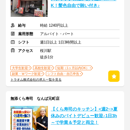
K！髪色自由で賄い付き♪
給与
時給 1240円以上
雇用形態
アルバイト・パート
シフト
週1日以上 1日3時間以上
アクセス
桜川駅
徒歩1分
大学生歓迎
高校生歓迎
短期（1ヶ月以内OK）
副業・Ｗワーク歓迎
シフト自由・自己申告
トラオム株式会社の求人一覧を見る
無添くら寿司 なんば元町店
【くら寿司のキッチン】<週2~>夏
休みのバイトデビュー歓迎♪1日3h
～で学業＆予定と両立！