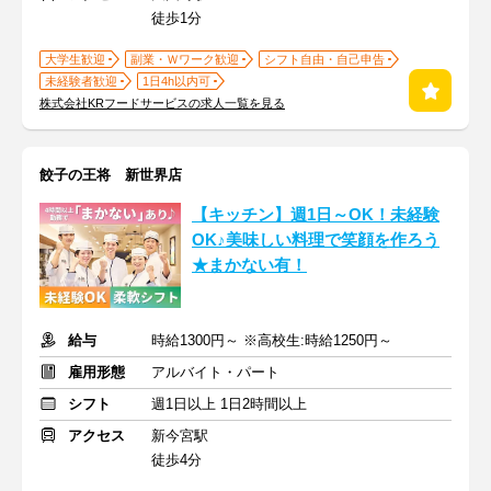
徒歩1分
大学生歓迎
副業・Ｗワーク歓迎
シフト自由・自己申告
未経験者歓迎
1日4h以内可
株式会社KRフードサービスの求人一覧を見る
餃子の王将 新世界店
【キッチン】週1日～OK！未経験
OK♪美味しい料理で笑顔を作ろう
★まかない有！
給与
時給1300円～ ※高校生:時給1250円～
雇用形態
アルバイト・パート
シフト
週1日以上 1日2時間以上
アクセス
新今宮駅
徒歩4分