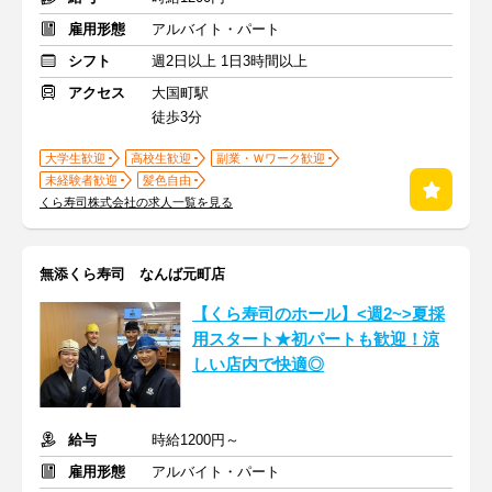
雇用形態
アルバイト・パート
シフト
週2日以上 1日3時間以上
アクセス
大国町駅
徒歩3分
大学生歓迎
高校生歓迎
副業・Ｗワーク歓迎
未経験者歓迎
髪色自由
くら寿司株式会社の求人一覧を見る
無添くら寿司 なんば元町店
【くら寿司のホール】<週2~>夏採
用スタート★初パートも歓迎！涼
しい店内で快適◎
給与
時給1200円～
雇用形態
アルバイト・パート