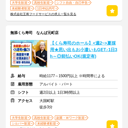
大学生歓迎
高校生歓迎
シフト自由・自己申告
未経験者歓迎
1日4h以内可
株式会社王将フードサービスの求人一覧を見る
無添くら寿司 なんば元町店
【くら寿司のホール】<週2~>夏採
用★思い出もお小遣いもGET♪1日3
h～◎前払いOK(規定有)
給与
時給1177～1500円以上 ※時間帯による
雇用形態
アルバイト・パート
シフト
週2日以上 1日3時間以上
アクセス
大国町駅
徒歩3分
大学生歓迎
高校生歓迎
副業・Ｗワーク歓迎
シルバー歓迎
未経験者歓迎