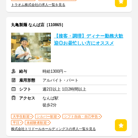
トラオム株式会社の求人一覧を見る
丸亀製麺 なんば店［110865］
【接客・調理】ディナー勤務大歓
迎◎お昼忙しい方にオススメ
給与
時給1300円～
雇用形態
アルバイト・パート
シフト
週2日以上 1日2時間以上
アクセス
なんば駅
徒歩2分
大学生歓迎
シルバー歓迎
シフト自由・自己申告
平日
未経験者歓迎
株式会社トリドールホールディングスの求人一覧を見る