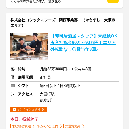
くら寿司株式会社の求人一覧を見る
株式会社ヨシックスフーズ 関西事業部 （や台ずし 大阪市
エリア）
【寿司居酒屋スタッフ】未経験OK
★入社祝金60万～90万円！エリア
外転勤なし◎賞与年3回♪
給与
月給33万3000円～＋賞与年3回
雇用形態
正社員
シフト
週5日以上 1日8時間以上
アクセス
大国町駅
徒歩2分
オンライン面接可
本日、掲載終了
未経験者歓迎
駅から5分以内
交通費支給