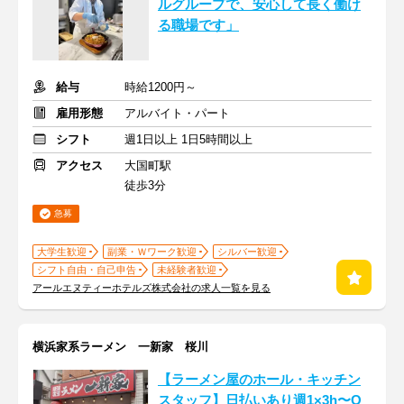
ルグループで、安心して長く働け
る職場です」
給与
時給1200円～
雇用形態
アルバイト・パート
シフト
週1日以上 1日5時間以上
アクセス
大国町駅
徒歩3分
急募
大学生歓迎
副業・Ｗワーク歓迎
シルバー歓迎
シフト自由・自己申告
未経験者歓迎
アールエヌティーホテルズ株式会社の求人一覧を見る
横浜家系ラーメン 一新家 桜川
【ラーメン屋のホール・キッチン
スタッフ】日払いあり週1×3h〜O