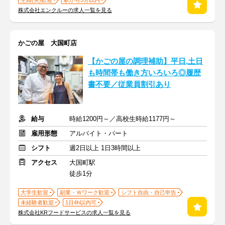
主婦(夫)歓迎
駅から5分以内
株式会社エンクルーの求人一覧を見る
かごの屋 大国町店
【かごの屋の調理補助】平日,土日
も時間帯も働き方いろいろ◎履歴
書不要／従業員割引あり
給与
時給1200円～／高校生時給1177円～
雇用形態
アルバイト・パート
シフト
週2日以上 1日3時間以上
アクセス
大国町駅
徒歩1分
大学生歓迎
副業・Ｗワーク歓迎
シフト自由・自己申告
未経験者歓迎
1日4h以内可
株式会社KRフードサービスの求人一覧を見る