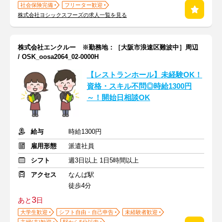
社会保険完備
フリーター歓迎
株式会社ヨシックスフーズの求人一覧を見る
株式会社エンクルー ※勤務地：［大阪市浪速区難波中］周辺
/ OSK_oosa2064_02-0000H
【レストランホール】未経験OK！
資格・スキル不問◎時給1300円
～！開始日相談OK
給与
時給1300円
雇用形態
派遣社員
シフト
週3日以上 1日5時間以上
アクセス
なんば駅
徒歩4分
3
あと
日
大学生歓迎
シフト自由・自己申告
未経験者歓迎