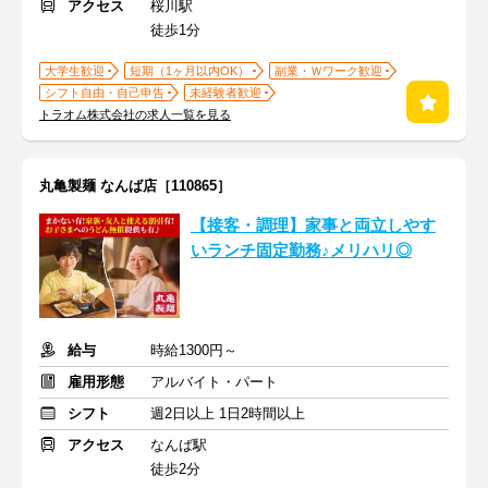
アクセス
桜川駅
徒歩1分
大学生歓迎
短期（1ヶ月以内OK）
副業・Ｗワーク歓迎
シフト自由・自己申告
未経験者歓迎
トラオム株式会社の求人一覧を見る
丸亀製麺 なんば店［110865］
【接客・調理】家事と両立しやす
いランチ固定勤務♪メリハリ◎
給与
時給1300円～
雇用形態
アルバイト・パート
シフト
週2日以上 1日2時間以上
アクセス
なんば駅
徒歩2分