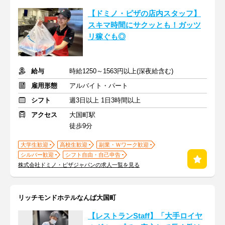
【ドミノ・ピザの店内スタッフ】
スキマ時間にサクッとも！ガッツ
リ稼ぐも◎
給与
時給1250～1563円以上(深夜給含む)
雇用形態
アルバイト・パート
シフト
週3日以上 1日3時間以上
アクセス
大国町駅
徒歩9分
大学生歓迎
高校生歓迎
副業・Ｗワーク歓迎
シルバー歓迎
シフト自由・自己申告
株式会社ドミノ・ピザジャパンの求人一覧を見る
リッチモンドホテルなんば大国町
【レストランStaff】「大手ロイヤ