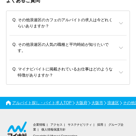
よくあるご質問
その他浪速区のカフェのアルバイトの求人は今どれく
らいありますか？
その他浪速区の人気の職種と平均時給が知りたいで
す。
マイナビバイトに掲載されているお仕事はどのような
特徴がありますか？
アルバイト探し・バイト求人TOP
大阪府
大阪市
浪速区
その他
企業情報
アクセス
サステナビリティ
採用
グループ企
業
個人情報保護方針
Copyright © Mynavi Corporation