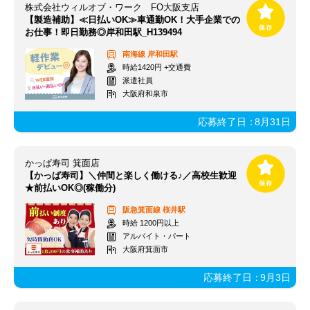
株式会社ウィルオブ・ワーク FO大阪支店
【製造補助】≪日払いOK≫車通勤OK！大手企業での
お仕事！即日勤務◎岸和田駅_H139494
南海線
岸和田駅
時給1420円 +交通費
派遣社員
大阪府和泉市
応募終了日：
8月31日
かっぱ寿司 箕面店
【かっぱ寿司】＼仲間と楽しく働ける♪／高校生歓迎
★前払いOK◎(稼働分)
阪急箕面線
桜井駅
時給 1200円以上
アルバイト・パート
大阪府箕面市
応募終了日：
9月3日