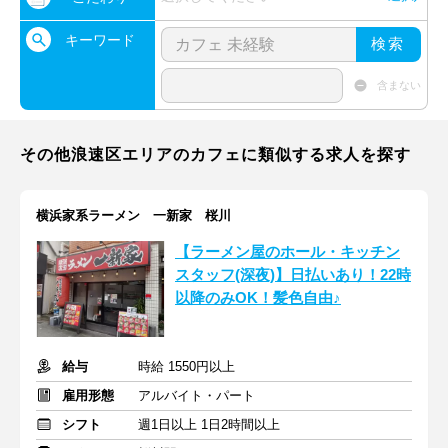
キーワード
検索
含まない
その他浪速区エリアのカフェに類似する求人を探す
横浜家系ラーメン 一新家 桜川
【ラーメン屋のホール・キッチン
スタッフ(深夜)】日払いあり！22時
以降のみOK！髪色自由♪
給与
時給 1550円以上
雇用形態
アルバイト・パート
シフト
週1日以上 1日2時間以上