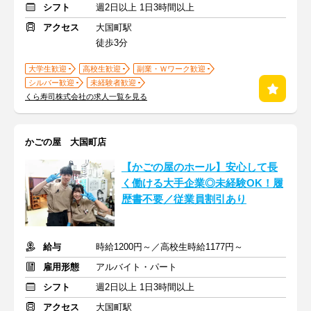
シフト
週2日以上 1日3時間以上
アクセス
大国町駅
徒歩3分
大学生歓迎
高校生歓迎
副業・Ｗワーク歓迎
シルバー歓迎
未経験者歓迎
くら寿司株式会社の求人一覧を見る
かごの屋 大国町店
【かごの屋のホール】安心して長
く働ける大手企業◎未経験OK！履
歴書不要／従業員割引あり
給与
時給1200円～／高校生時給1177円～
雇用形態
アルバイト・パート
シフト
週2日以上 1日3時間以上
アクセス
大国町駅