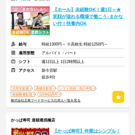
【ホール】未経験OK！週1日～★
笑顔が溢れる職場で働こう♪まかな
い付！扶養内OK
給与
時給1300円～ ※高校生:時給1250円～
雇用形態
アルバイト・パート
シフト
週1日以上 1日2時間以上
アクセス
新今宮駅
徒歩4分
大学生歓迎
高校生歓迎
シフト自由・自己申告
未経験者歓迎
1日4h以内可
株式会社王将フードサービスの求人一覧を見る
かっぱ寿司 道頓堀戎橋店
【かっぱ寿司】作業はシンプル！