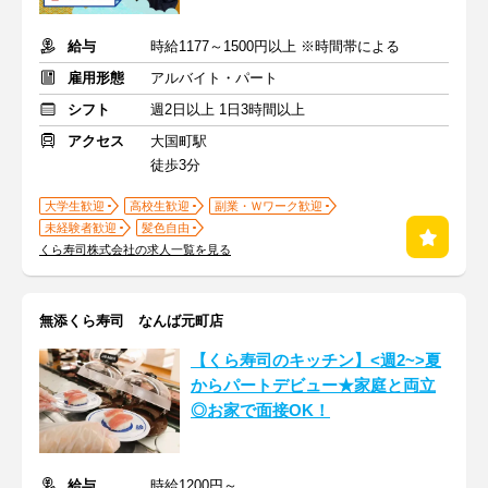
給与
時給1177～1500円以上 ※時間帯による
雇用形態
アルバイト・パート
シフト
週2日以上 1日3時間以上
アクセス
大国町駅
徒歩3分
大学生歓迎
高校生歓迎
副業・Ｗワーク歓迎
未経験者歓迎
髪色自由
くら寿司株式会社の求人一覧を見る
無添くら寿司 なんば元町店
【くら寿司のキッチン】<週2~>夏
からパートデビュー★家庭と両立
◎お家で面接OK！
給与
時給1200円～