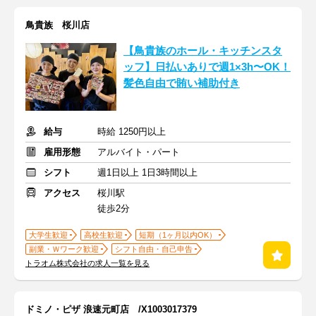
鳥貴族 桜川店
【鳥貴族のホール・キッチンスタ
ッフ】日払いありで週1×3h〜OK！
髪色自由で賄い補助付き
給与
時給 1250円以上
雇用形態
アルバイト・パート
シフト
週1日以上 1日3時間以上
アクセス
桜川駅
徒歩2分
大学生歓迎
高校生歓迎
短期（1ヶ月以内OK）
副業・Ｗワーク歓迎
シフト自由・自己申告
トラオム株式会社の求人一覧を見る
ドミノ・ピザ 浪速元町店 /X1003017379