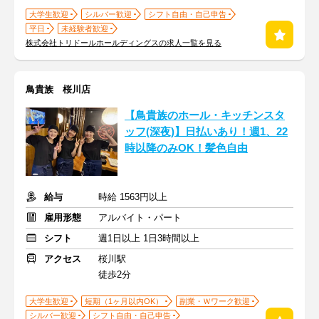
大学生歓迎
シルバー歓迎
シフト自由・自己申告
平日
未経験者歓迎
株式会社トリドールホールディングスの求人一覧を見る
鳥貴族 桜川店
【鳥貴族のホール・キッチンスタ
ッフ(深夜)】日払いあり！週1、22
時以降のみOK！髪色自由
給与
時給 1563円以上
雇用形態
アルバイト・パート
シフト
週1日以上 1日3時間以上
アクセス
桜川駅
徒歩2分
大学生歓迎
短期（1ヶ月以内OK）
副業・Ｗワーク歓迎
シルバー歓迎
シフト自由・自己申告