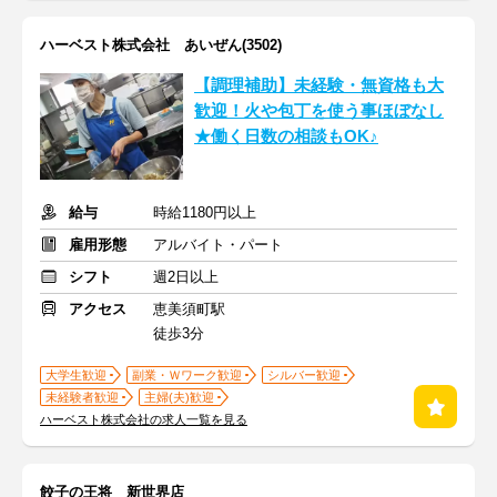
ハーベスト株式会社 あいぜん(3502)
【調理補助】未経験・無資格も大
歓迎！火や包丁を使う事ほぼなし
★働く日数の相談もOK♪
給与
時給1180円以上
雇用形態
アルバイト・パート
シフト
週2日以上
アクセス
恵美須町駅
徒歩3分
大学生歓迎
副業・Ｗワーク歓迎
シルバー歓迎
未経験者歓迎
主婦(夫)歓迎
ハーベスト株式会社の求人一覧を見る
餃子の王将 新世界店