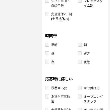
シフト自由・
フレックスタ
自己申告
イム制
完全週休2日制
(土日祝休み)
時間帯
早朝
朝
昼
夕方
夜
夜勤
応募時に嬉しい
履歴書不要
すぐ働ける
友達と応募歓
オープニング
迎
スタッフ
大量募集(10名
オンライン面