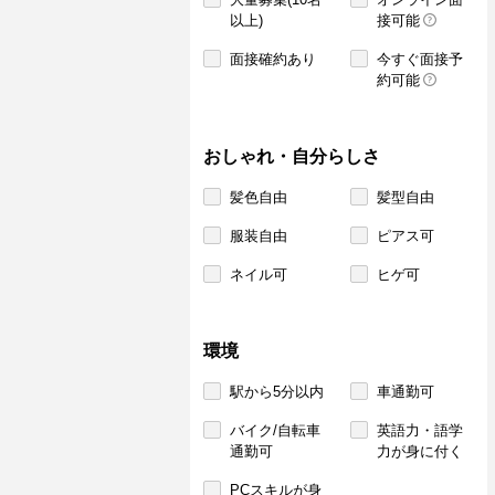
以上)
接可能
面接確約あり
今すぐ面接予
約可能
おしゃれ・自分らしさ
髪色自由
髪型自由
服装自由
ピアス可
ネイル可
ヒゲ可
環境
駅から5分以内
車通勤可
バイク/自転車
英語力・語学
通勤可
力が身に付く
PCスキルが身