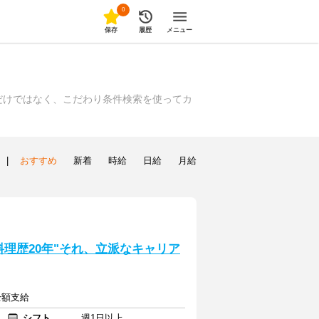
0
保存
履歴
メニュー
だけではなく、こだわり条件検索を使ってカ
|
おすすめ
新着
時給
日給
月給
理歴20年"それ、立派なキャリア
全額支給
シフト
週1日以上