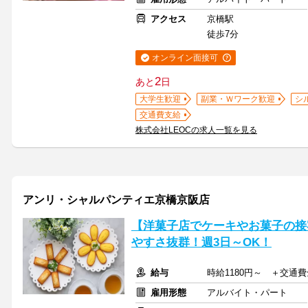
アクセス
京橋駅
徒歩7分
オンライン面接可
2
あと
日
大学生歓迎
副業・Ｗワーク歓迎
シ
交通費支給
株式会社LEOCの求人一覧を見る
アンリ・シャルパンティエ京橋京阪店
【洋菓子店でケーキやお菓子の接
やすさ抜群！週3日～OK！
給与
時給1180円～ ＋交通
雇用形態
アルバイト・パート