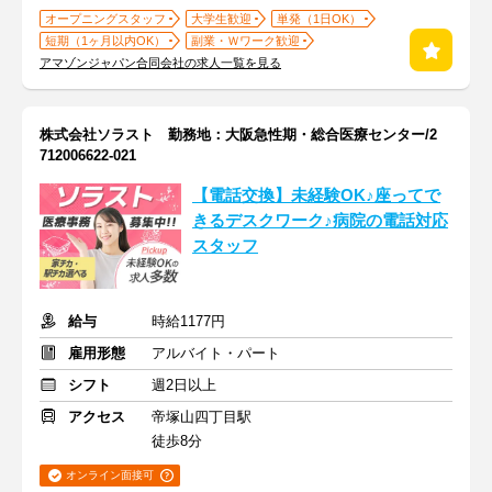
オープニングスタッフ
大学生歓迎
単発（1日OK）
短期（1ヶ月以内OK）
副業・Ｗワーク歓迎
アマゾンジャパン合同会社の求人一覧を見る
株式会社ソラスト 勤務地：大阪急性期・総合医療センター/2
712006622-021
【電話交換】未経験OK♪座ってで
きるデスクワーク♪病院の電話対応
スタッフ
給与
時給1177円
雇用形態
アルバイト・パート
シフト
週2日以上
アクセス
帝塚山四丁目駅
徒歩8分
オンライン面接可