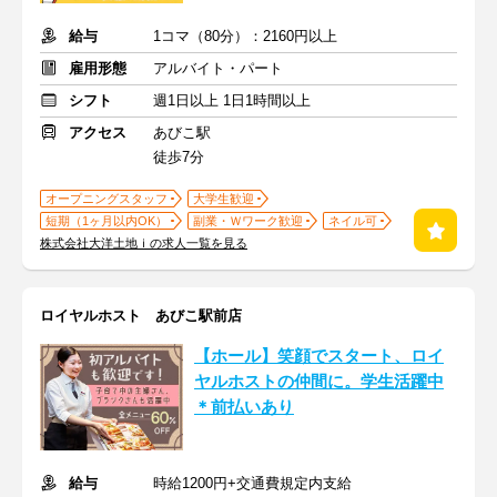
給与
1コマ（80分）：2160円以上
雇用形態
アルバイト・パート
シフト
週1日以上 1日1時間以上
アクセス
あびこ駅
徒歩7分
オープニングスタッフ
大学生歓迎
短期（1ヶ月以内OK）
副業・Ｗワーク歓迎
ネイル可
株式会社大洋土地ｉの求人一覧を見る
ロイヤルホスト あびこ駅前店
【ホール】笑顔でスタート、ロイ
ヤルホストの仲間に。学生活躍中
＊前払いあり
給与
時給1200円+交通費規定内支給