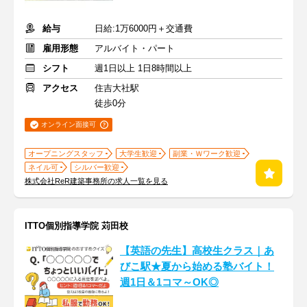
給与
日給:1万6000円＋交通費
雇用形態
アルバイト・パート
シフト
週1日以上 1日8時間以上
アクセス
住吉大社駅
徒歩0分
オンライン面接可
オープニングスタッフ
大学生歓迎
副業・Ｗワーク歓迎
ネイル可
シルバー歓迎
株式会社ReR建築事務所の求人一覧を見る
ITTO個別指導学院 苅田校
【英語の先生】高校生クラス｜あ
びこ駅★夏から始める塾バイト！
週1日＆1コマ～OK◎