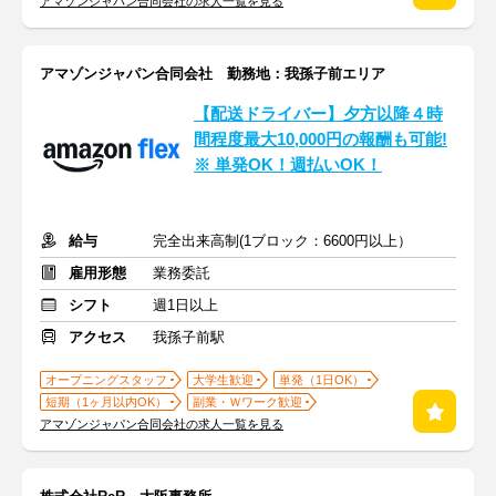
アマゾンジャパン合同会社の求人一覧を見る
アマゾンジャパン合同会社 勤務地：我孫子前エリア
【配送ドライバー】夕方以降４時
間程度最大10,000円の報酬も可能!
※ 単発OK！週払いOK！
給与
完全出来高制(1ブロック：6600円以上）
雇用形態
業務委託
シフト
週1日以上
アクセス
我孫子前駅
オープニングスタッフ
大学生歓迎
単発（1日OK）
短期（1ヶ月以内OK）
副業・Ｗワーク歓迎
アマゾンジャパン合同会社の求人一覧を見る