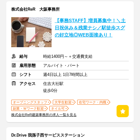
株式会社ReR 大阪事務所
【事務STAFF】増員募集中！＼土
日祝休み＆残業ナシ／駅徒歩スグ
の好立地◎WEB面接あり！
給与
時給1400円～＋交通費支給
雇用形態
アルバイト・パート
シフト
週4日以上 1日7時間以上
アクセス
住吉大社駅
徒歩0分
オープニングスタッフ
大学生歓迎
在宅ワーク・内職
副業・Ｗワーク歓迎
ネイル可
株式会社ReR建築事務所の求人一覧を見る
Dr.Drive 我孫子西サービスステーション