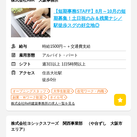
株式会社ReR 大阪事務所
【短期事務STAFF】8月～10月の短
期募集！土日祝のみ＆残業ナシ／
駅徒歩スグの好立地◎
給与
時給1500円～＋交通費支給
雇用形態
アルバイト・パート
シフト
週3日以上 1日5時間以上
アクセス
住吉大社駅
徒歩0分
オープニングスタッフ
大学生歓迎
在宅ワーク・内職
副業・Ｗワーク歓迎
ネイル可
株式会社ReR建築事務所の求人一覧を見る
株式会社ヨシックスフーズ 関西事業部 （や台ずし 大阪市
エリア）