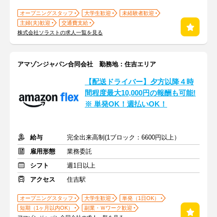
オープニングスタッフ
大学生歓迎
未経験者歓迎
主婦(夫)歓迎
交通費支給
株式会社ソラストの求人一覧を見る
アマゾンジャパン合同会社 勤務地：住吉エリア
【配送ドライバー】夕方以降４時
間程度最大10,000円の報酬も可能!
※ 単発OK！週払いOK！
給与
完全出来高制(1ブロック：6600円以上）
雇用形態
業務委託
シフト
週1日以上
アクセス
住吉駅
オープニングスタッフ
大学生歓迎
単発（1日OK）
短期（1ヶ月以内OK）
副業・Ｗワーク歓迎