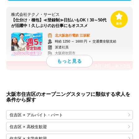
株式会社テクノ・サービス
【仕分け・梱包】≪登録制≫日払いもOK！30～50代
が活躍中！久しぶりのお仕事にもオススメ
北大阪急行電鉄
江坂駅
時給 1250 ～ 1600 円 ＋ 交通費全額支給
派遣社員
大阪府吹田市
応募終了日：
8月12日
あと
3
日
大阪市住吉区のオープニングスタッフに類似する求人を
条件から探す
住吉区 × アルバイト・パート
住吉区 × 高校生歓迎
住吉区 × 大学生歓迎