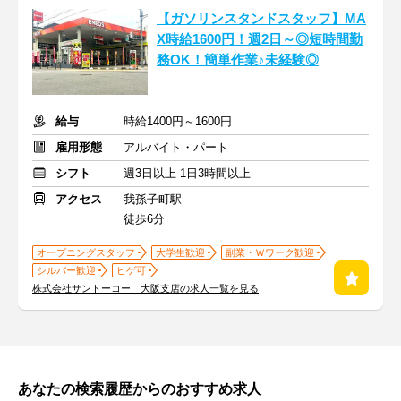
【ガソリンスタンドスタッフ】MA
X時給1600円！週2日～◎短時間勤
務OK！簡単作業♪未経験◎
給与
時給1400円～1600円
雇用形態
アルバイト・パート
シフト
週3日以上 1日3時間以上
アクセス
我孫子町駅
徒歩6分
オープニングスタッフ
大学生歓迎
副業・Ｗワーク歓迎
シルバー歓迎
ヒゲ可
株式会社サントーコー 大阪支店の求人一覧を見る
あなたの検索履歴からのおすすめ求人