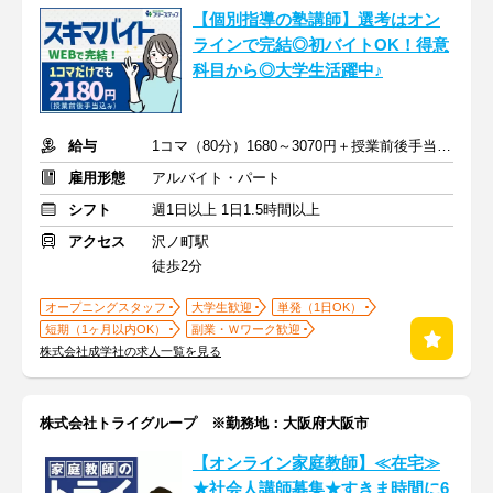
【個別指導の塾講師】選考はオン
ラインで完結◎初バイトOK！得意
科目から◎大学生活躍中♪
給与
1コマ（80分）1680～3070円＋授業前後手当500円＋交通費全額支給
雇用形態
アルバイト・パート
シフト
週1日以上 1日1.5時間以上
アクセス
沢ノ町駅
徒歩2分
オープニングスタッフ
大学生歓迎
単発（1日OK）
短期（1ヶ月以内OK）
副業・Ｗワーク歓迎
株式会社成学社の求人一覧を見る
株式会社トライグループ ※勤務地：大阪府大阪市
【オンライン家庭教師】≪在宅≫
★社会人講師募集★すきま時間に6