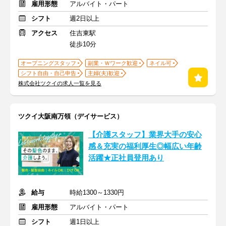
雇用形態
アルバイト・パート
シフト
週2日以上
アクセス
住吉東駅
徒歩10分
オープニングスタッフ
副業・Ｗワーク歓迎
ネイル可
シフト自由・自己申告
主婦(夫)歓迎
株式会社ツクイの求人一覧を見る
ツクイ大阪南万領（デイサービス）
【介護スタッフ】業界大手の安心
感＆充実の福利厚生◎幅広い年齢
活躍★正社員登用あり
給与
時給1300～1330円
雇用形態
アルバイト・パート
シフト
週1日以上