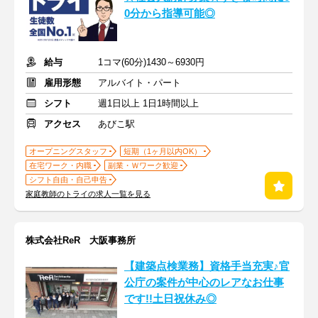
0分から指導可能◎
給与
1コマ(60分)1430～6930円
雇用形態
アルバイト・パート
シフト
週1日以上 1日1時間以上
アクセス
あびこ駅
オープニングスタッフ
短期（1ヶ月以内OK）
在宅ワーク・内職
副業・Ｗワーク歓迎
シフト自由・自己申告
家庭教師のトライの求人一覧を見る
株式会社ReR 大阪事務所
【建築点検業務】資格手当充実♪官
公庁の案件が中心のレアなお仕事
です!!土日祝休み◎