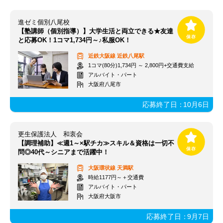
進ゼミ個別八尾校
【塾講師（個別指導）】大学生活と両立できる★友達
と応募OK！1コマ1,734円～♪私服OK！
近鉄大阪線
近鉄八尾駅
1コマ(80分)1,734円 ～ 2,800円+交通費支給
アルバイト・パート
大阪府八尾市
応募終了日：
10月6日
更生保護法人 和衷会
【調理補助】≪週1～×駅チカ≫スキル＆資格は一切不
問◎40代～シニアまで活躍中！
大阪環状線
天満駅
時給1177円～＋交通費
アルバイト・パート
大阪府大阪市
応募終了日：
9月7日