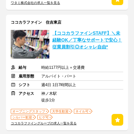
ワタミ株式会社の求人一覧を見る
ココカラファイン 住吉東店
【ココカラファインSTAFF】＼未
経験OK／丁寧なサポートで安心！
従業員割引◎オシャレ自由*
給与
時給1177円以上＋交通費
雇用形態
アルバイト・パート
シフト
週4日 1日7時間以上
アクセス
神ノ木駅
徒歩1分
オープニングスタッフ
大学生歓迎
ネイル可
シルバー歓迎
ヒゲ可
ココカラファイングループの求人一覧を見る