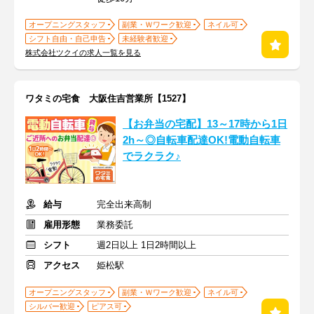
オープニングスタッフ
副業・Ｗワーク歓迎
ネイル可
シフト自由・自己申告
未経験者歓迎
株式会社ツクイの求人一覧を見る
ワタミの宅食 大阪住吉営業所【1527】
【お弁当の宅配】13～17時から1日
2h～◎自転車配達OK!電動自転車
でラクラク♪
給与
完全出来高制
雇用形態
業務委託
シフト
週2日以上 1日2時間以上
アクセス
姫松駅
オープニングスタッフ
副業・Ｗワーク歓迎
ネイル可
シルバー歓迎
ピアス可