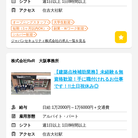
シフト
週1日以上 1日8時間以上
アクセス
住吉大社駅
オープニングスタッフ
大学生歓迎
短期（1ヶ月以内OK）
副業・Ｗワーク歓迎
シルバー歓迎
ジャパンセキュリティ株式会社の求人一覧を見る
株式会社ReR 大阪事務所
【建築点検補助業務】未経験＆無
資格歓迎！手に職付けれるお仕事
です！!!土日祝休み◎
給与
日給:1万2000円～1万6000円＋交通費
雇用形態
アルバイト・パート
シフト
週1日以上 1日8時間以上
アクセス
住吉大社駅