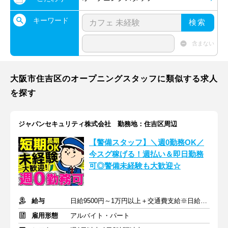
キーワード
検索
含まない
大阪市住吉区のオープニングスタッフに類似する求人
を探す
ジャパンセキュリティ株式会社 勤務地：住吉区周辺
【警備スタッフ】＼週0勤務OK／
今スグ稼げる！週払い＆即日勤務
可◎警備未経験も大歓迎☆
給与
日給9500円～1万円以上＋交通費支給※日給全額保障あり
雇用形態
アルバイト・パート