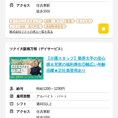
アクセス
住吉東駅
徒歩10分
オープニングスタッフ
副業・Ｗワーク歓迎
ネイル可
シフト自由・自己申告
未経験者歓迎
株式会社ツクイの求人一覧を見る
ツクイ大阪南万領（デイサービス）
【介護スタッフ】業界大手の安心
感＆充実の福利厚生◎幅広い年齢
活躍★正社員登用あり
給与
時給1200～1230円
雇用形態
アルバイト・パート
シフト
週4日以上
アクセス
住吉東駅
徒歩10分