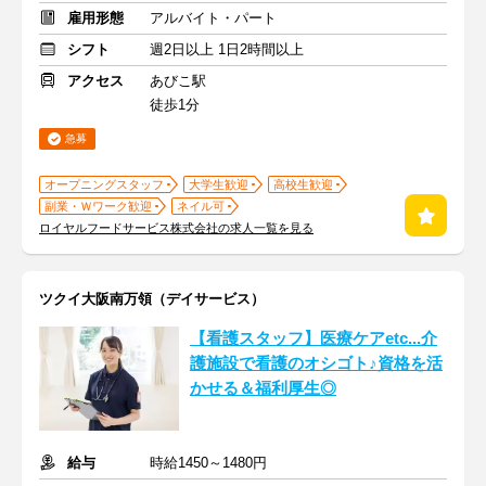
雇用形態
アルバイト・パート
シフト
週2日以上 1日2時間以上
アクセス
あびこ駅
徒歩1分
急募
オープニングスタッフ
大学生歓迎
高校生歓迎
副業・Ｗワーク歓迎
ネイル可
ロイヤルフードサービス株式会社の求人一覧を見る
ツクイ大阪南万領（デイサービス）
【看護スタッフ】医療ケアetc...介
護施設で看護のオシゴト♪資格を活
かせる＆福利厚生◎
給与
時給1450～1480円