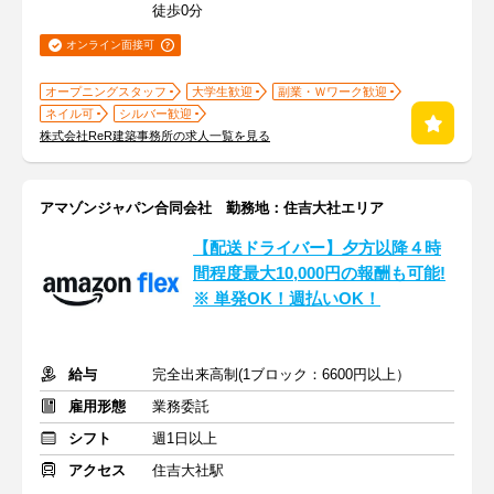
徒歩0分
オンライン面接可
オープニングスタッフ
大学生歓迎
副業・Ｗワーク歓迎
ネイル可
シルバー歓迎
株式会社ReR建築事務所の求人一覧を見る
アマゾンジャパン合同会社 勤務地：住吉大社エリア
【配送ドライバー】夕方以降４時
間程度最大10,000円の報酬も可能!
※ 単発OK！週払いOK！
給与
完全出来高制(1ブロック：6600円以上）
雇用形態
業務委託
シフト
週1日以上
アクセス
住吉大社駅