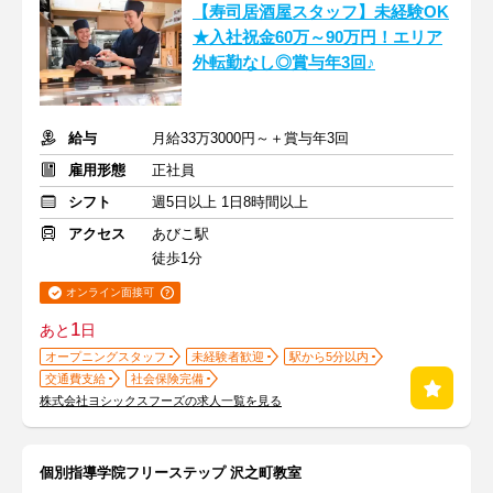
【寿司居酒屋スタッフ】未経験OK
★入社祝金60万～90万円！エリア
外転勤なし◎賞与年3回♪
給与
月給33万3000円～＋賞与年3回
雇用形態
正社員
シフト
週5日以上 1日8時間以上
アクセス
あびこ駅
徒歩1分
オンライン面接可
1
あと
日
オープニングスタッフ
未経験者歓迎
駅から5分以内
交通費支給
社会保険完備
株式会社ヨシックスフーズの求人一覧を見る
個別指導学院フリーステップ 沢之町教室