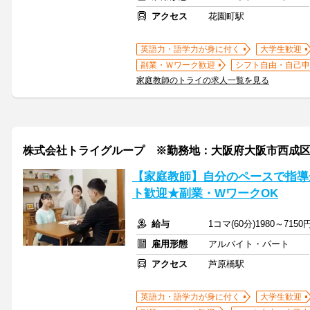
アクセス
花園町駅
英語力・語学力が身に付く
大学生歓迎
副業・Ｗワーク歓迎
シフト自由・自己申
家庭教師のトライの求人一覧を見る
株式会社トライグループ ※勤務地：大阪府大阪市西成
【家庭教師】自分のペースで指導
ト歓迎★副業・WワークOK
給与
1コマ(60分)1980～7150
雇用形態
アルバイト・パート
アクセス
芦原橋駅
英語力・語学力が身に付く
大学生歓迎