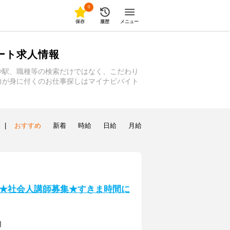
0
保存
履歴
メニュー
ート求人情報
や駅、職種等の検索だけではなく、こだわり
力が身に付くのお仕事探しはマイナビバイト
|
おすすめ
新着
時給
日給
月給
★社会人講師募集★すきま時間に
円