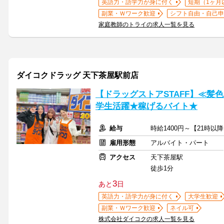
英語力・語学力が身に付く
短期（1ヶ月
副業・Ｗワーク歓迎
シフト自由・自己申
家庭教師のトライの求人一覧を見る
ダイコクドラッグ 天下茶屋駅前店
【ドラッグストアSTAFF】≪髪
学生活躍★稼げるバイト★
給与
時給1400円～【21時以降
雇用形態
アルバイト・パート
アクセス
天下茶屋駅
徒歩1分
3
あと
日
英語力・語学力が身に付く
大学生歓迎
副業・Ｗワーク歓迎
ネイル可
株式会社ダイコクの求人一覧を見る