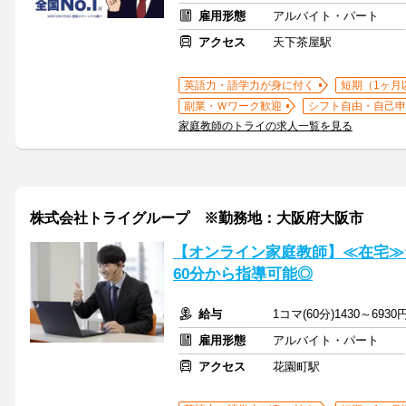
雇用形態
アルバイト・パート
アクセス
天下茶屋駅
英語力・語学力が身に付く
短期（1ヶ月
副業・Ｗワーク歓迎
シフト自由・自己申
家庭教師のトライの求人一覧を見る
株式会社トライグループ ※勤務地：大阪府大阪市
【オンライン家庭教師】≪在宅≫
60分から指導可能◎
給与
1コマ(60分)1430～6930
雇用形態
アルバイト・パート
アクセス
花園町駅