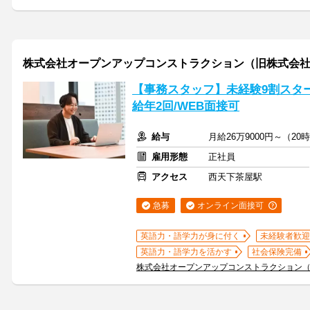
株式会社オープンアップコンストラクション（旧株式会社
【事務スタッフ】未経験9割スター
給年2回/WEB面接可
給与
月給26万9000円～（
雇用形態
正社員
アクセス
西天下茶屋駅
急募
オンライン面接可
英語力・語学力が身に付く
未経験者歓迎
英語力・語学力を活かす
社会保険完備
株式会社オープンアップコンストラクション