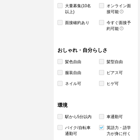
大量募集(10名
オンライン面
以上)
接可能
面接確約あり
今すぐ面接予
約可能
おしゃれ・自分らしさ
髪色自由
髪型自由
服装自由
ピアス可
ネイル可
ヒゲ可
環境
駅から5分以内
車通勤可
バイク/自転車
英語力・語学
通勤可
力が身に付く