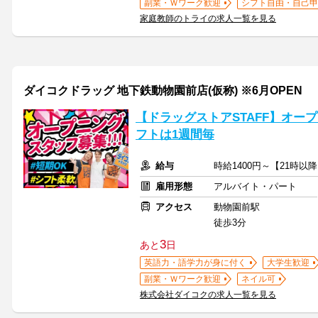
副業・Ｗワーク歓迎
シフト自由・自己申
家庭教師のトライの求人一覧を見る
ダイコクドラッグ 地下鉄動物園前店(仮称) ※6月OPEN
【ドラッグストアSTAFF】オー
フトは1週間毎
給与
時給1400円～【21時以降
雇用形態
アルバイト・パート
アクセス
動物園前駅
徒歩3分
3
あと
日
英語力・語学力が身に付く
大学生歓迎
副業・Ｗワーク歓迎
ネイル可
株式会社ダイコクの求人一覧を見る