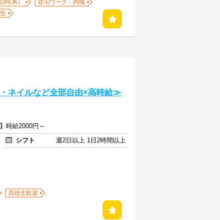
以内OK）
在宅ワーク・内職
告
色・ネイルなど全部自由×高時給≫
】時給2000円～
シフト
週2日以上 1日2時間以上
高校生歓迎