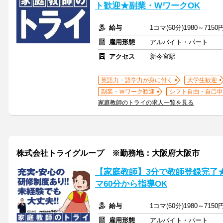
ト歓迎★副業・WワークOK
給与
1コマ(60分)1980～7150
雇用形態
アルバイト・パート
アクセス
新今宮駅
英語力・語学力が身に付く
大学生歓迎
副業・Ｗワーク歓迎
シフト自由・自己申
家庭教師のトライの求人一覧を見る
株式会社トライグループ ※勤務地：大阪府大阪市
【家庭教師】3分で教師登録完了
マ60分から指導OK
給与
1コマ(60分)1980～7150
雇用形態
アルバイト・パート