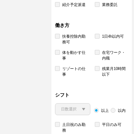
紹介予定派遣
業務委託
働き方
扶養控除内勤
1日4h以内可
務可
体を動かす仕
在宅ワーク・
事
内職
リゾートの仕
残業月10時間
事
以下
シフト
以上
以内
土日祝のみ勤
平日のみ可
務