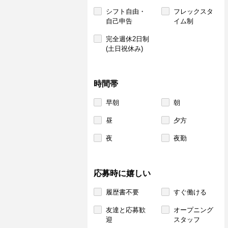
シフト自由・
フレックスタ
自己申告
イム制
完全週休2日制
(土日祝休み)
時間帯
早朝
朝
昼
夕方
夜
夜勤
応募時に嬉しい
履歴書不要
すぐ働ける
友達と応募歓
オープニング
迎
スタッフ