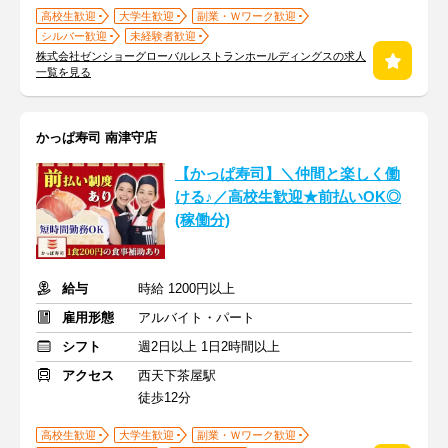
高校生歓迎
大学生歓迎
副業・Ｗワーク歓迎
シルバー歓迎
未経験者歓迎
株式会社ゼンショーグローバルレストランホールディングスの求人
一覧を見る
かっぱ寿司 南津守店
【かっぱ寿司】＼仲間と楽しく働
ける♪／高校生歓迎★前払いOK◎
(稼働分)
給与
時給 1200円以上
雇用形態
アルバイト・パート
シフト
週2日以上 1日2時間以上
アクセス
西天下茶屋駅
徒歩12分
高校生歓迎
大学生歓迎
副業・Ｗワーク歓迎