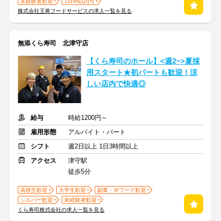
未経験者歓迎
1日4h以内可
株式会社王将フードサービスの求人一覧を見る
無添くら寿司 北津守店
【くら寿司のホール】<週2~>夏採
用スタート★初パートも歓迎！涼
しい店内で快適◎
給与
時給1200円～
雇用形態
アルバイト・パート
シフト
週2日以上 1日3時間以上
アクセス
津守駅
徒歩5分
高校生歓迎
大学生歓迎
副業・Ｗワーク歓迎
シルバー歓迎
未経験者歓迎
くら寿司株式会社の求人一覧を見る