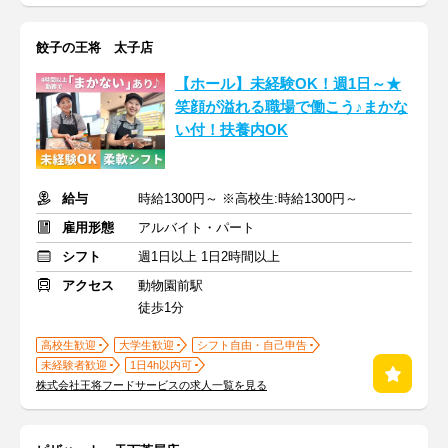
餃子の王将 太子店
【ホール】未経験OK！週1日～★
笑顔が溢れる職場で働こう♪まかな
い付！扶養内OK
給与
時給1300円～ ※高校生:時給1300円～
雇用形態
アルバイト・パート
シフト
週1日以上 1日2時間以上
アクセス
動物園前駅
徒歩1分
高校生歓迎
大学生歓迎
シフト自由・自己申告
未経験者歓迎
1日4h以内可
株式会社王将フードサービスの求人一覧を見る