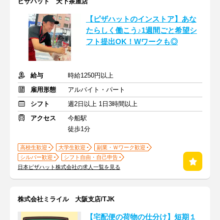
ピザハット 天下茶屋店
【ピザハットのインストア】あな
たらしく働こう♪1週間ごと希望シ
フト提出OK！Wワークも◎
給与
時給1250円以上
雇用形態
アルバイト・パート
シフト
週2日以上 1日3時間以上
アクセス
今船駅
徒歩1分
高校生歓迎
大学生歓迎
副業・Ｗワーク歓迎
シルバー歓迎
シフト自由・自己申告
日本ピザハット株式会社の求人一覧を見る
株式会社ミライル 大阪支店/TJK
【宅配便の荷物の仕分け】短期１