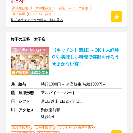
3
あと
日
高校生歓迎
大学生歓迎
副業・Ｗワーク歓迎
ネイル可
シルバー歓迎
株式会社ダイコクの求人一覧を見る
餃子の王将 太子店
【キッチン】週1日～OK！未経験
OK♪美味しい料理で笑顔を作ろう
★まかない有！
給与
時給1300円～ ※高校生:時給1300円～
雇用形態
アルバイト・パート
シフト
週1日以上 1日2時間以上
アクセス
動物園前駅
徒歩1分
高校生歓迎
大学生歓迎
シフト自由・自己申告