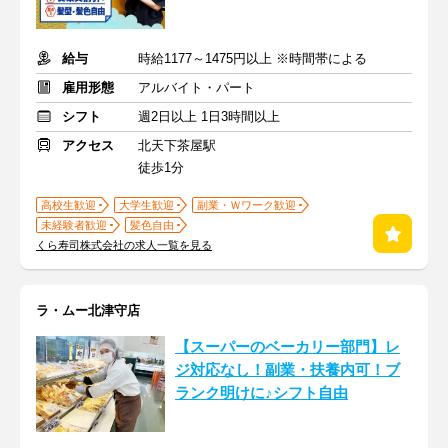
給与
時給1177～1475円以上 ※時間帯による
雇用形態
アルバイト・パート
シフト
週2日以上 1日3時間以上
アクセス
北天下茶屋駅
徒歩1分
高校生歓迎
大学生歓迎
副業・Ｗワーク歓迎
未経験者歓迎
髪色自由
くら寿司株式会社の求人一覧を見る
ラ・ムー北津守店
【スーパーのベーカリー部門】レ
ジ対応なし！副業・扶養内可！ブ
ランク明けに♪シフト自由