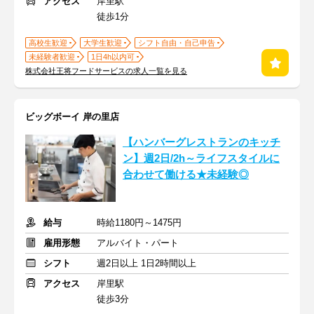
アクセス
岸里駅
徒歩1分
高校生歓迎
大学生歓迎
シフト自由・自己申告
未経験者歓迎
1日4h以内可
株式会社王将フードサービスの求人一覧を見る
ビッグボーイ 岸の里店
【ハンバーグレストランのキッチ
ン】週2日/2h～ライフスタイルに
合わせて働ける★未経験◎
給与
時給1180円～1475円
雇用形態
アルバイト・パート
シフト
週2日以上 1日2時間以上
アクセス
岸里駅
徒歩3分