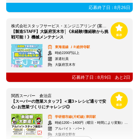
応募終了日：
8月26日
株式会社スタッフサービス・エンジニアリング (案件NO/sse779975)
【製造STAFF】大阪府茨木市│《未経験/微経験から挑
戦可能！》機械メンテナンス
東海道線
ＪＲ総持寺駅
時給2200円以上
派遣社員
大阪府茨木市
応募終了日：
8月9日
あと
2
日
関西スーパー 倉治店
【スーパーの惣菜スタッフ】＜週3＞レシピ通りで安
心♪お惣菜づくりにチャレンジ◎
学研都市線(片町線)
津田駅
時給1200～1400円（曜日・時間により変動）+交通費
アルバイト・パート
大阪府交野市