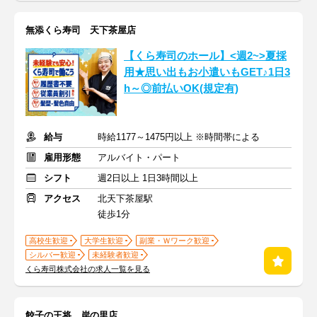
無添くら寿司 天下茶屋店
【くら寿司のホール】<週2~>夏採
用★思い出もお小遣いもGET♪1日3
h～◎前払いOK(規定有)
給与
時給1177～1475円以上 ※時間帯による
雇用形態
アルバイト・パート
シフト
週2日以上 1日3時間以上
アクセス
北天下茶屋駅
徒歩1分
高校生歓迎
大学生歓迎
副業・Ｗワーク歓迎
シルバー歓迎
未経験者歓迎
くら寿司株式会社の求人一覧を見る
餃子の王将 岸の里店