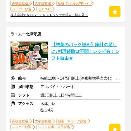
高校生歓迎
大学生歓迎
短期（1ヶ月以内OK）
シルバー歓迎
ピアス可
株式会社すかいらーくレストランツの求人一覧を見る
ラ・ムー北津守店
【惣菜のパック詰め】家計の足し
に♪料理経験は不問！レシピ有！シ
フト自由★
給与
時給1180～1475円以上(深夜割増手当含む) ※日曜日は時給＋50円
雇用形態
アルバイト・パート
シフト
週2日以上 1日4時間以上
アクセス
木津川駅
徒歩4分
高校生歓迎
大学生歓迎
副業・Ｗワーク歓迎
シルバー歓迎
シフト自由・自己申告