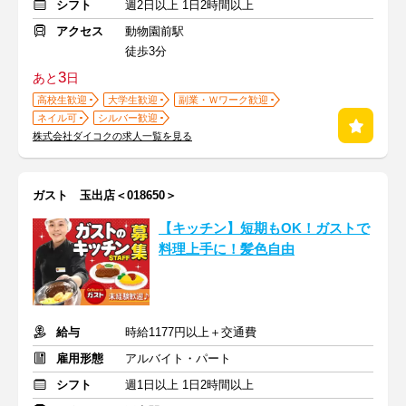
シフト
週2日以上 1日2時間以上
アクセス
動物園前駅
徒歩3分
3
あと
日
高校生歓迎
大学生歓迎
副業・Ｗワーク歓迎
ネイル可
シルバー歓迎
株式会社ダイコクの求人一覧を見る
ガスト 玉出店＜018650＞
【キッチン】短期もOK！ガストで
料理上手に！髪色自由
給与
時給1177円以上＋交通費
雇用形態
アルバイト・パート
シフト
週1日以上 1日2時間以上