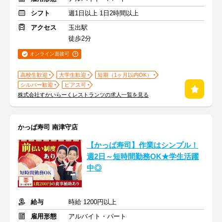
シフト
週1日以上 1日2時間以上
アクセス
玉出駅
徒歩2分
オンライン面接可
高校生歓迎
大学生歓迎
短期（1ヶ月以内OK）
シルバー歓迎
ピアス可
株式会社すかいらーくレストランツの求人一覧を見る
かっぱ寿司 南津守店
【かっぱ寿司】作業はシンプル！
週2日～短時間勤務OK★学生活躍
中◎
給与
時給 1200円以上
雇用形態
アルバイト・パート