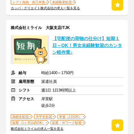
シフト自由・自己申告
未経験者歓迎
カッパ・クリエイト株式会社の求人一覧を見る
株式会社ミライル 大阪支店/TJK
【宅配便の荷物の仕分け】短期１
日～OK！男女未経験歓迎のカンタ
ン軽作業♪
給与
時給1400～1750円
雇用形態
派遣社員
シフト
週1日 1日3時間以上
アクセス
岸里駅
徒歩2分
高校生歓迎
大学生歓迎
単発（1日OK）
短期（1ヶ月以内OK）
副業・Ｗワーク歓迎
株式会社ミライルの求人一覧を見る