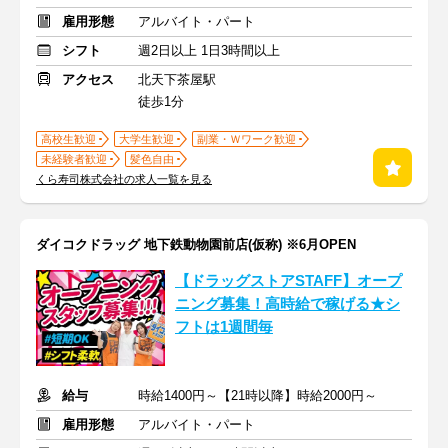
雇用形態
アルバイト・パート
シフト
週2日以上 1日3時間以上
アクセス
北天下茶屋駅
徒歩1分
高校生歓迎
大学生歓迎
副業・Ｗワーク歓迎
未経験者歓迎
髪色自由
くら寿司株式会社の求人一覧を見る
ダイコクドラッグ 地下鉄動物園前店(仮称) ※6月OPEN
【ドラッグストアSTAFF】オープ
ニング募集！高時給で稼げる★シ
フトは1週間毎
給与
時給1400円～【21時以降】時給2000円～
雇用形態
アルバイト・パート