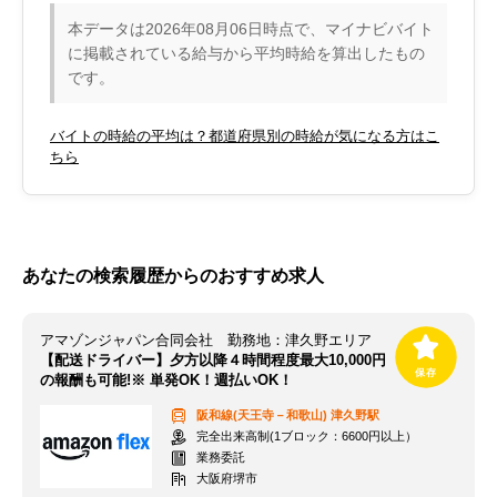
本データは2026年08月06日時点で、マイナビバイト
に掲載されている給与から平均時給を算出したもの
です。
バイトの時給の平均は？都道府県別の時給が気になる方はこ
ちら
あなたの検索履歴からのおすすめ求人
アマゾンジャパン合同会社 勤務地：津久野エリア
【配送ドライバー】夕方以降４時間程度最大10,000円
の報酬も可能!※ 単発OK！週払いOK！
阪和線(天王寺－和歌山)
津久野駅
完全出来高制(1ブロック：6600円以上）
業務委託
大阪府堺市