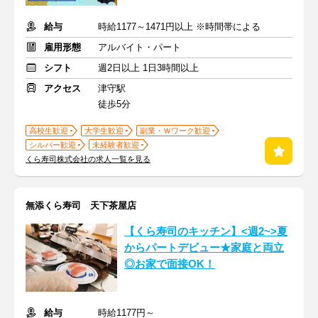
給与
時給1177～1471円以上 ※時間帯による
雇用形態
アルバイト・パート
シフト
週2日以上 1日3時間以上
アクセス
津守駅
徒歩5分
高校生歓迎
大学生歓迎
副業・Ｗワーク歓迎
シルバー歓迎
未経験者歓迎
くら寿司株式会社の求人一覧を見る
無添くら寿司 天下茶屋店
【くら寿司のキッチン】<週2~>夏
からパートデビュー★家庭と両立
◎お家で面接OK！
給与
時給1177円～