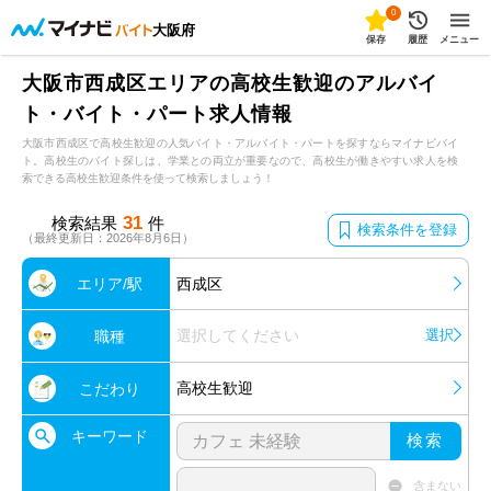
0
大阪府
保存
履歴
メニュー
大阪市西成区エリアの高校生歓迎のアルバイ
ト・バイト・パート求人情報
大阪市西成区で高校生歓迎の人気バイト・アルバイト・パートを探すならマイナビバイ
ト。高校生のバイト探しは、学業との両立が重要なので、高校生が働きやすい求人を検
索できる高校生歓迎条件を使って検索しましょう！
31
検索結果
件
検索条件を登録
（最終更新日：2026年8月6日）
エリア/駅
西成区
選択してください
選択
職種
高校生歓迎
こだわり
キーワード
検索
含まない