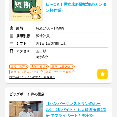
日～OK！男女未経験歓迎のカンタ
ン軽作業♪
給与
時給1400～1750円
雇用形態
派遣社員
シフト
週1日 1日3時間以上
アクセス
玉出駅
徒歩3分
高校生歓迎
大学生歓迎
単発（1日OK）
短期（1ヶ月以内OK）
副業・Ｗワーク歓迎
株式会社ミライルの求人一覧を見る
ビッグボーイ 岸の里店
【ハンバーグレストランのホー
ル】〈初バイト〉も大歓迎★週2/2
h~でプライベートも充実◎