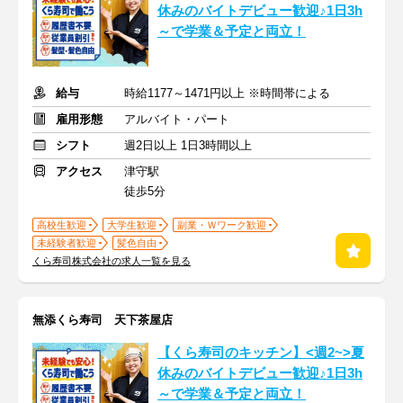
休みのバイトデビュー歓迎♪1日3h
～で学業＆予定と両立！
給与
時給1177～1471円以上 ※時間帯による
雇用形態
アルバイト・パート
シフト
週2日以上 1日3時間以上
アクセス
津守駅
徒歩5分
高校生歓迎
大学生歓迎
副業・Ｗワーク歓迎
未経験者歓迎
髪色自由
くら寿司株式会社の求人一覧を見る
無添くら寿司 天下茶屋店
【くら寿司のキッチン】<週2~>夏
休みのバイトデビュー歓迎♪1日3h
～で学業＆予定と両立！