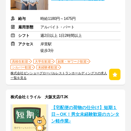
給与
時給1180円～1475円
雇用形態
アルバイト・パート
シフト
週2日以上 1日2時間以上
アクセス
岸里駅
徒歩3分
高校生歓迎
大学生歓迎
副業・Ｗワーク歓迎
シルバー歓迎
未経験者歓迎
株式会社ゼンショーグローバルレストランホールディングスの求人
一覧を見る
株式会社ミライル 大阪支店/TJK
【宅配便の荷物の仕分け】短期１
日～OK！男女未経験歓迎のカンタ
ン軽作業♪