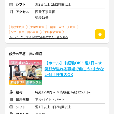
シフト
週2日以上 1日2時間以上
アクセス
西天下茶屋駅
徒歩12分
高校生歓迎
大学生歓迎
副業・Ｗワーク歓迎
シフト自由・自己申告
未経験者歓迎
カッパ・クリエイト株式会社の求人一覧を見る
餃子の王将 岸の里店
【ホール】未経験OK！週1日～★
笑顔が溢れる職場で働こう♪まかな
い付！扶養内OK
給与
時給1250円～ ※高校生:時給1250円～
雇用形態
アルバイト・パート
シフト
週1日以上 1日2時間以上