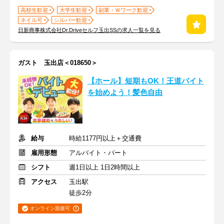
高校生歓迎
大学生歓迎
副業・Ｗワーク歓迎
ネイル可
シルバー歓迎
日新商事株式会社Dr.Driveセルフ玉出SSの求人一覧を見る
ガスト 玉出店＜018650＞
【ホール】短期もOK！王道バイト
を始めよう！髪色自由
給与
時給1177円以上＋交通費
雇用形態
アルバイト・パート
シフト
週1日以上 1日2時間以上
アクセス
玉出駅
徒歩2分
オンライン面接可