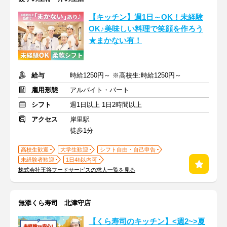
【キッチン】週1日～OK！未経験
OK♪美味しい料理で笑顔を作ろう
★まかない有！
給与
時給1250円～ ※高校生:時給1250円～
雇用形態
アルバイト・パート
シフト
週1日以上 1日2時間以上
アクセス
岸里駅
徒歩1分
高校生歓迎
大学生歓迎
シフト自由・自己申告
未経験者歓迎
1日4h以内可
株式会社王将フードサービスの求人一覧を見る
無添くら寿司 北津守店
【くら寿司のキッチン】<週2~>夏