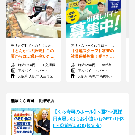
デリカKYK てんのうじミオ店【19】
アリさんマークの引越社 宇治支店（勤務地：高槻駅周辺）
ピ
【とんかつの販売】この
【引越スタッフ】将来の
【
夏からは…週1~空いた日
社員候補募集！働きたい
ー
で♪覚えること少なめで未
エリアも希望を叶えます
し
時給1200円～ ＋交通費
時給1300円～ ※給与は支店による
経験歓迎◎
◎
イ
アルバイト・パート
アルバイト・パート
大阪府 大阪市 天王寺区
大阪府 高槻市 高槻駅・高槻市駅周辺
無添くら寿司 北津守店
【くら寿司のホール】<週2~>夏採
用★思い出もお小遣いもGET♪1日3
h～◎前払いOK(規定有)