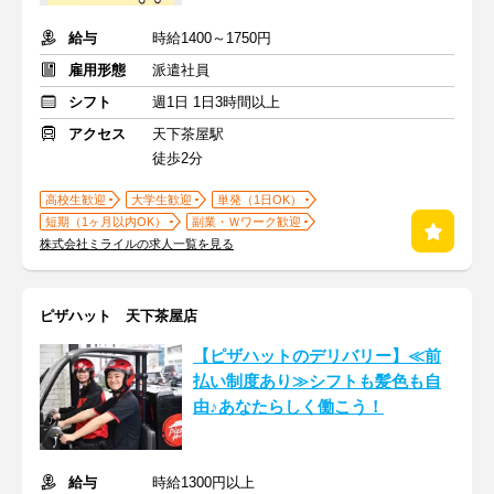
給与
時給1400～1750円
雇用形態
派遣社員
シフト
週1日 1日3時間以上
アクセス
天下茶屋駅
徒歩2分
高校生歓迎
大学生歓迎
単発（1日OK）
短期（1ヶ月以内OK）
副業・Ｗワーク歓迎
株式会社ミライルの求人一覧を見る
ピザハット 天下茶屋店
【ピザハットのデリバリー】≪前
払い制度あり≫シフトも髪色も自
由♪あなたらしく働こう！
給与
時給1300円以上