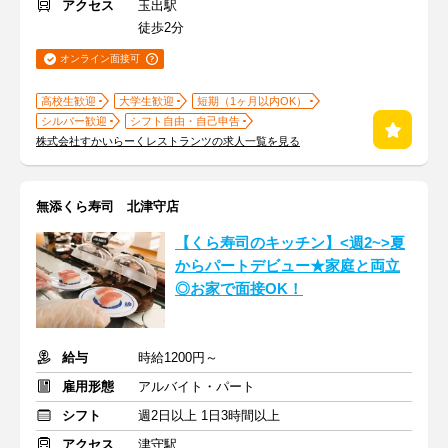
アクセス
玉出駅
徒歩2分
オンライン面接可
高校生歓迎
大学生歓迎
短期（1ヶ月以内OK）
シルバー歓迎
シフト自由・自己申告
株式会社すかいらーくレストランツの求人一覧を見る
無添くら寿司 北津守店
【くら寿司のキッチン】<週2~>夏
からパートデビュー★家庭と両立
◎お家で面接OK！
給与
時給1200円～
雇用形態
アルバイト・パート
シフト
週2日以上 1日3時間以上
アクセス
津守駅