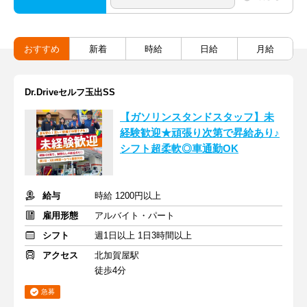
おすすめ
新着
時給
日給
月給
Dr.Driveセルフ玉出SS
【ガソリンスタンドスタッフ】未
経験歓迎★頑張り次第で昇給あり♪
シフト超柔軟◎車通勤OK
給与
時給 1200円以上
雇用形態
アルバイト・パート
シフト
週1日以上 1日3時間以上
アクセス
北加賀屋駅
徒歩4分
急募