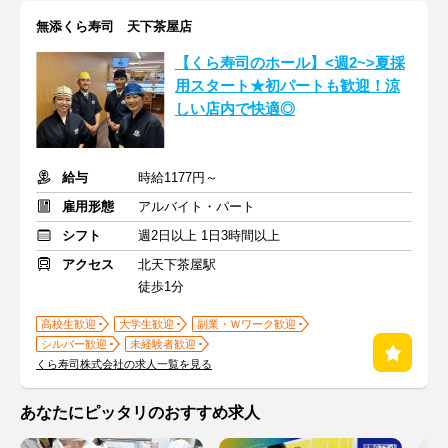
無添くら寿司 天下茶屋店
【くら寿司のホール】<週2~>夏採
用スタート★初パートも歓迎！涼
しい店内で快適◎
給与
時給1177円～
雇用形態
アルバイト・パート
シフト
週2日以上 1日3時間以上
アクセス
北天下茶屋駅
徒歩1分
高校生歓迎
大学生歓迎
副業・Ｗワーク歓迎
シルバー歓迎
未経験者歓迎
くら寿司株式会社の求人一覧を見る
あなたにピッタリのおすすめ求人