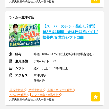
大黒天物産株式会社の求人一覧を見る
ラ・ムー北津守店
【スーパーのレジ・品出し部門】
週2日&4時間～未経験◎初バイト/
扶養内/副業◎シフト自由
給与
時給1180～1475円以上(深夜割増手当含む) ※日曜日は時給＋50円
雇用形態
アルバイト・パート
シフト
週2日以上 1日4時間以上
アクセス
木津川駅
徒歩4分
高校生歓迎
大学生歓迎
副業・Ｗワーク歓迎
シルバー歓迎
シフト自由・自己申告
大黒天物産株式会社の求人一覧を見る