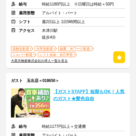
給与
時給1180円以上 ※日曜日は時給＋50円
雇用形態
アルバイト・パート
シフト
週2日以上 1日5時間以上
アクセス
木津川駅
徒歩4分
高校生歓迎
大学生歓迎
副業・Ｗワーク歓迎
シルバー歓迎
シフト自由・自己申告
大黒天物産株式会社の求人一覧を見る
ガスト 玉出店＜018650＞
【ガストSTAFF】短期もOK！人気
のガスト★髪色自由
給与
時給1177円以上＋交通費
雇用形態
アルバイト・パート