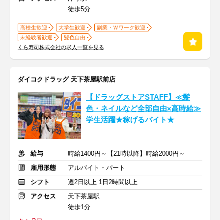
徒歩5分
高校生歓迎
大学生歓迎
副業・Ｗワーク歓迎
未経験者歓迎
髪色自由
くら寿司株式会社の求人一覧を見る
ダイコクドラッグ 天下茶屋駅前店
【ドラッグストアSTAFF】≪髪
色・ネイルなど全部自由×高時給≫
学生活躍★稼げるバイト★
給与
時給1400円～【21時以降】時給2000円～
雇用形態
アルバイト・パート
シフト
週2日以上 1日2時間以上
アクセス
天下茶屋駅
徒歩1分