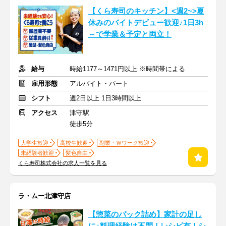
【くら寿司のキッチン】<週2~>夏
休みのバイトデビュー歓迎♪1日3h
～で学業＆予定と両立！
給与
時給1177～1471円以上 ※時間帯による
雇用形態
アルバイト・パート
シフト
週2日以上 1日3時間以上
アクセス
津守駅
徒歩5分
大学生歓迎
高校生歓迎
副業・Ｗワーク歓迎
未経験者歓迎
髪色自由
くら寿司株式会社の求人一覧を見る
ラ・ムー北津守店
【惣菜のパック詰め】家計の足し