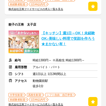
未経験者歓迎
1日4h以内可
株式会社王将フードサービスの求人一覧を見る
餃子の王将 太子店
【キッチン】週1日～OK！未経験
OK♪美味しい料理で笑顔を作ろう
★まかない有！
給与
時給1300円～ ※高校生:時給1300円～
雇用形態
アルバイト・パート
シフト
週1日以上 1日2時間以上
アクセス
動物園前駅
徒歩1分
大学生歓迎
高校生歓迎
シフト自由・自己申告
未経験者歓迎
1日4h以内可
株式会社王将フードサービスの求人一覧を見る