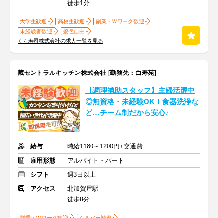
徒歩1分
大学生歓迎
高校生歓迎
副業・Ｗワーク歓迎
未経験者歓迎
髪色自由
くら寿司株式会社の求人一覧を見る
藏セントラルキッチン株式会社 [勤務先：白寿苑]
【調理補助スタッフ】主婦活躍中
◎無資格・未経験OK！食器洗浄な
ど…チーム制だから安心♪
給与
時給1180～1200円+交通費
雇用形態
アルバイト・パート
シフト
週3日以上
アクセス
北加賀屋駅
徒歩9分
副業・Ｗワーク歓迎
シルバー歓迎