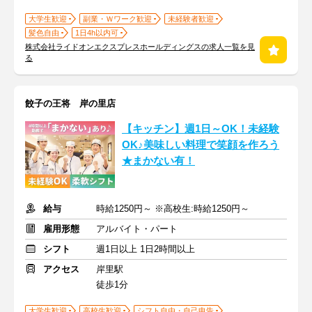
大学生歓迎
副業・Ｗワーク歓迎
未経験者歓迎
髪色自由
1日4h以内可
株式会社ライドオンエクスプレスホールディングスの求人一覧を見
る
餃子の王将 岸の里店
【キッチン】週1日～OK！未経験
OK♪美味しい料理で笑顔を作ろう
★まかない有！
給与
時給1250円～ ※高校生:時給1250円～
雇用形態
アルバイト・パート
シフト
週1日以上 1日2時間以上
アクセス
岸里駅
徒歩1分
大学生歓迎
高校生歓迎
シフト自由・自己申告