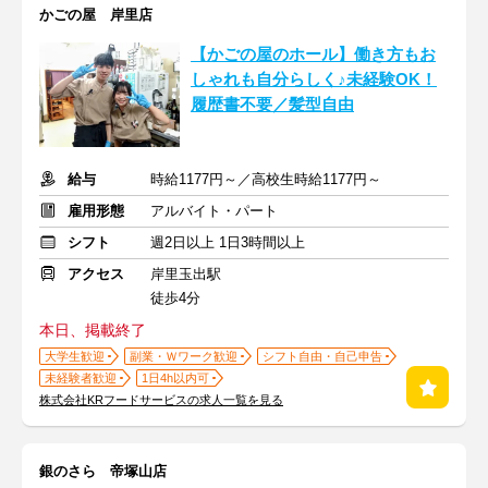
かごの屋 岸里店
【かごの屋のホール】働き方もお
しゃれも自分らしく♪未経験OK！
履歴書不要／髪型自由
給与
時給1177円～／高校生時給1177円～
雇用形態
アルバイト・パート
シフト
週2日以上 1日3時間以上
アクセス
岸里玉出駅
徒歩4分
本日、掲載終了
大学生歓迎
副業・Ｗワーク歓迎
シフト自由・自己申告
未経験者歓迎
1日4h以内可
株式会社KRフードサービスの求人一覧を見る
銀のさら 帝塚山店