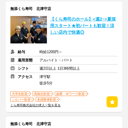
無添くら寿司 北津守店
【くら寿司のホール】<週2~>夏採
用スタート★初パートも歓迎！涼
しい店内で快適◎
給与
時給1200円～
雇用形態
アルバイト・パート
シフト
週2日以上 1日3時間以上
アクセス
津守駅
徒歩5分
大学生歓迎
高校生歓迎
副業・Ｗワーク歓迎
シルバー歓迎
未経験者歓迎
くら寿司株式会社の求人一覧を見る
無添くら寿司 北津守店