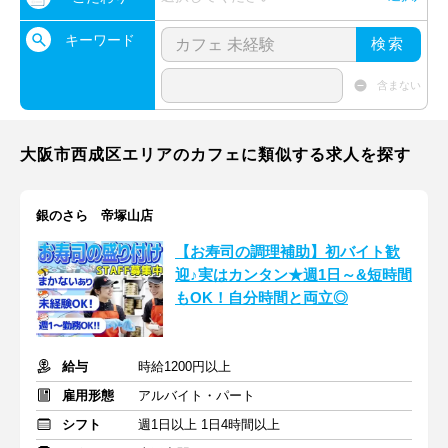
キーワード
検索
含まない
大阪市西成区エリアのカフェに類似する求人を探す
銀のさら 帝塚山店
【お寿司の調理補助】初バイト歓
迎♪実はカンタン★週1日～&短時間
もOK！自分時間と両立◎
給与
時給1200円以上
雇用形態
アルバイト・パート
シフト
週1日以上 1日4時間以上