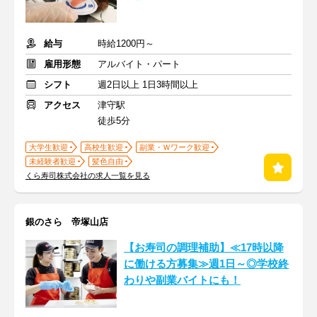
給与
時給1200円～
雇用形態
アルバイト・パート
シフト
週2日以上 1日3時間以上
アクセス
津守駅
徒歩5分
大学生歓迎
高校生歓迎
副業・Ｗワーク歓迎
未経験者歓迎
髪色自由
くら寿司株式会社の求人一覧を見る
銀のさら 帝塚山店
【お寿司の調理補助】≪17時以降
に働ける方募集≫週1日～◎学校終
わりや副業バイトにも！