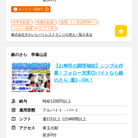
オンライン面接可
大学生歓迎
高校生歓迎
短期（1ヶ月以内OK）
シルバー歓迎
ピアス可
株式会社すかいらーくレストランツの求人一覧を見る
銀のさら 帝塚山店
【お寿司の調理補助】シンプル作
業！フォロー充実◎バイトなら銀
のさら♪週1～OK！
給与
時給1200円以上
雇用形態
アルバイト・パート
シフト
週1日以上 1日4時間以上
アクセス
東玉出駅
徒歩0分