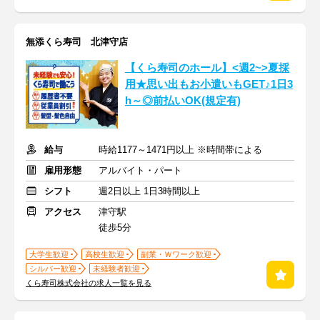
無添くら寿司 北津守店
【くら寿司のホール】<週2~>夏採
用★思い出もお小遣いもGET♪1日3
h～◎前払いOK(規定有)
給与
時給1177～1471円以上 ※時間帯による
雇用形態
アルバイト・パート
シフト
週2日以上 1日3時間以上
アクセス
津守駅
徒歩5分
大学生歓迎
高校生歓迎
副業・Ｗワーク歓迎
シルバー歓迎
未経験者歓迎
くら寿司株式会社の求人一覧を見る