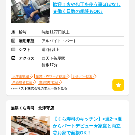
歓迎！火や包丁を使う事ほぼなし
★働く日数の相談もOK♪
給与
時給1177円以上
雇用形態
アルバイト・パート
シフト
週2日以上
アクセス
西天下茶屋駅
徒歩17分
大学生歓迎
副業・Ｗワーク歓迎
シルバー歓迎
未経験者歓迎
主婦(夫)歓迎
ハーベスト株式会社の求人一覧を見る
無添くら寿司 北津守店
【くら寿司のキッチン】<週2~>夏
からパートデビュー★家庭と両立
◎お家で面接OK！