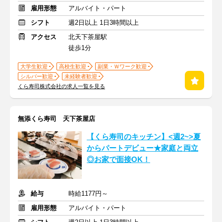
雇用形態
アルバイト・パート
シフト
週2日以上 1日3時間以上
アクセス
北天下茶屋駅
徒歩1分
大学生歓迎
高校生歓迎
副業・Ｗワーク歓迎
シルバー歓迎
未経験者歓迎
くら寿司株式会社の求人一覧を見る
無添くら寿司 天下茶屋店
【くら寿司のキッチン】<週2~>夏
からパートデビュー★家庭と両立
◎お家で面接OK！
給与
時給1177円～
雇用形態
アルバイト・パート