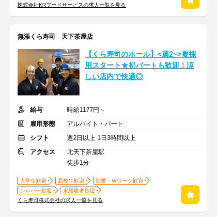
株式会社KRフードサービスの求人一覧を見る
無添くら寿司 天下茶屋店
【くら寿司のホール】<週2~>夏採
用スタート★初パートも歓迎！涼
しい店内で快適◎
給与
時給1177円～
雇用形態
アルバイト・パート
シフト
週2日以上 1日3時間以上
アクセス
北天下茶屋駅
徒歩1分
大学生歓迎
高校生歓迎
副業・Ｗワーク歓迎
シルバー歓迎
未経験者歓迎
くら寿司株式会社の求人一覧を見る