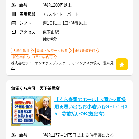
給与
時給1200円以上
雇用形態
アルバイト・パート
シフト
週1日以上 1日4時間以上
アクセス
東玉出駅
徒歩0分
大学生歓迎
副業・Ｗワーク歓迎
未経験者歓迎
髪色自由
1日4h以内可
株式会社ライドオンエクスプレスホールディングスの求人一覧を見
る
無添くら寿司 天下茶屋店
【くら寿司のホール】<週2~>夏採
用★思い出もお小遣いもGET♪1日3
h～◎前払いOK(規定有)
給与
時給1177～1475円以上 ※時間帯による