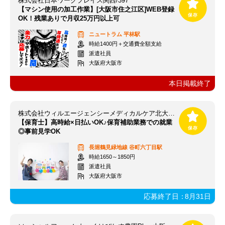
株式会社日本ワークプレイス関西/397
【マシン使用の加工作業】[大阪市住之江区]WEB登録
OK！残業ありで月収25万円以上可
ニュートラム
平林駅
時給1400円＋交通費全額支給
派遣社員
大阪府大阪市
本日掲載終了
株式会社ウィルエージェンシーメディカルケア北大阪支店
【保育士】高時給×日払いOK♪保育補助業務での就業
◎事前見学OK
長堀鶴見緑地線
谷町六丁目駅
時給1650～1850円
派遣社員
大阪府大阪市
応募終了日：
8月31日