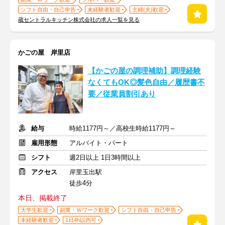
シフト自由・自己申告
未経験者歓迎
主婦(夫)歓迎
蔵セントラルキッチン株式会社の求人一覧を見る
かごの屋 岸里店
【かごの屋の調理補助】調理経験
なくてもOK◎髪色自由／履歴書不
要／従業員割引あり
給与
時給1177円～／高校生時給1177円～
雇用形態
アルバイト・パート
シフト
週2日以上 1日3時間以上
アクセス
岸里玉出駅
徒歩4分
本日、掲載終了
大学生歓迎
副業・Ｗワーク歓迎
シフト自由・自己申告
未経験者歓迎
1日4h以内可