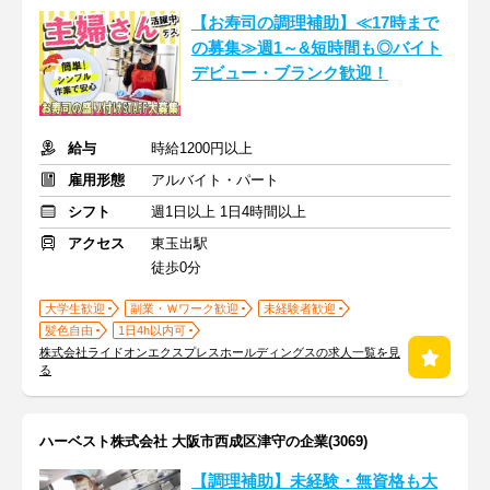
【お寿司の調理補助】≪17時まで
の募集≫週1～&短時間も◎バイト
デビュー・ブランク歓迎！
給与
時給1200円以上
雇用形態
アルバイト・パート
シフト
週1日以上 1日4時間以上
アクセス
東玉出駅
徒歩0分
大学生歓迎
副業・Ｗワーク歓迎
未経験者歓迎
髪色自由
1日4h以内可
株式会社ライドオンエクスプレスホールディングスの求人一覧を見
る
ハーベスト株式会社 大阪市西成区津守の企業(3069)
【調理補助】未経験・無資格も大