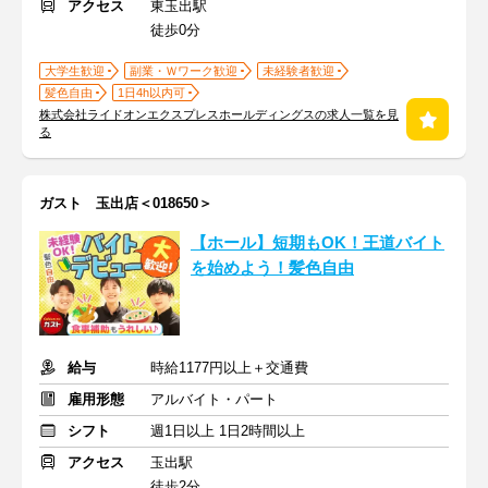
アクセス
東玉出駅
徒歩0分
大学生歓迎
副業・Ｗワーク歓迎
未経験者歓迎
髪色自由
1日4h以内可
株式会社ライドオンエクスプレスホールディングスの求人一覧を見
る
ガスト 玉出店＜018650＞
【ホール】短期もOK！王道バイト
を始めよう！髪色自由
給与
時給1177円以上＋交通費
雇用形態
アルバイト・パート
シフト
週1日以上 1日2時間以上
アクセス
玉出駅
徒歩2分