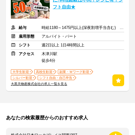
に♪料理経験は不問！レシピ有！シ
フト自由★
給与
時給1180～1475円以上(深夜割増手当含む) ※日曜日は時給＋50円
雇用形態
アルバイト・パート
シフト
週2日以上 1日4時間以上
アクセス
木津川駅
徒歩4分
大学生歓迎
高校生歓迎
副業・Ｗワーク歓迎
シルバー歓迎
シフト自由・自己申告
大黒天物産株式会社の求人一覧を見る
あなたの検索履歴からのおすすめ求人