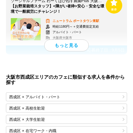
ソーシャルファーム わーくはぴねす農園Plus 大阪第3【求人番号13666】
【お野菜栽培スタッフ】<障がい者枠>安心・安全な環
境で一般就労にチャレンジ！
ニュートラム
ポートタウン東駅
時給1180円～＋交通費規定支給
アルバイト・パート
大阪府大阪市
応募終了日：
9月5日
大阪市西成区エリアのカフェに類似する求人を条件から
探す
西成区 × アルバイト・パート
西成区 × 高校生歓迎
西成区 × 大学生歓迎
西成区 × 在宅ワーク・内職