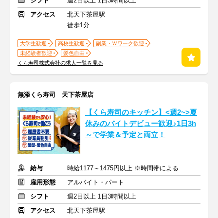
シフト
週2日以上 1日3時間以上
アクセス
北天下茶屋駅
徒歩1分
大学生歓迎
高校生歓迎
副業・Ｗワーク歓迎
未経験者歓迎
髪色自由
くら寿司株式会社の求人一覧を見る
無添くら寿司 天下茶屋店
【くら寿司のキッチン】<週2~>夏
休みのバイトデビュー歓迎♪1日3h
～で学業＆予定と両立！
給与
時給1177～1475円以上 ※時間帯による
雇用形態
アルバイト・パート
シフト
週2日以上 1日3時間以上
アクセス
北天下茶屋駅