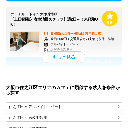
ホテルルートイン大阪岸和田
【土日祝限定 客室清掃スタッフ】週2日～！未経験O
K！
阪和線(天王寺－和歌山)
東岸和田駅
時給1180円＋交通費規定内支給（条件・詳細は面接にて）
アルバイト・パート
大阪府岸和田市
応募終了日：
8月31日
大阪市住之江区エリアのカフェに類似する求人を条件か
ら探す
住之江区 × アルバイト・パート
住之江区 × 高校生歓迎