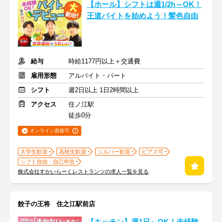
【ホール】シフトは週1/2h～OK！
王道バイトを始めよう！髪色自由
給与
時給1177円以上＋交通費
雇用形態
アルバイト・パート
シフト
週2日以上 1日2時間以上
アクセス
住ノ江駅
徒歩0分
オンライン面接可
大学生歓迎
高校生歓迎
シルバー歓迎
ピアス可
シフト自由・自己申告
株式会社すかいらーくレストランツの求人一覧を見る
餃子の王将 住之江駅前店