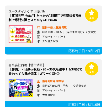
ユースタイルケア 大阪/Jb
【夜間見守りstaff】たったの"3日間"で有資格者?!無
料で専門知識とスキルをGET★/Jb
阪神本線
大阪梅田駅
時給1831～1895円（深夜手当含む）＋交通費支給
アルバイト・パート
大阪府大阪市
応募終了日：
8月12日
有限会社西都【堺市堺区】
【警備】＜日勤or夜勤＞20～30代活躍中！＆3時間で
終わっても日給保障！WワークOK◎
南海高野線
堺東駅
日給1万3800円＋手当～＋交通費支給
アルバイト・パート
大阪府堺市
応募終了日：
8月16日