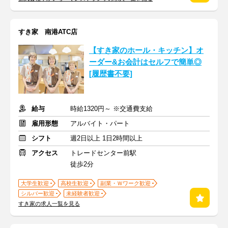
すき家 南港ATC店
【すき家のホール・キッチン】オ
ーダー&お会計はセルフで簡単◎
[履歴書不要]
給与
時給1320円～ ※交通費支給
雇用形態
アルバイト・パート
シフト
週2日以上 1日2時間以上
アクセス
トレードセンター前駅
徒歩2分
大学生歓迎
高校生歓迎
副業・Ｗワーク歓迎
シルバー歓迎
未経験者歓迎
すき家の求人一覧を見る