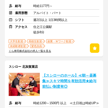
給与
時給1177円～
雇用形態
アルバイト・パート
シフト
週2日以上 1日3時間以上
アクセス
住之江公園駅
徒歩8分
大学生歓迎
高校生歓迎
副業・Ｗワーク歓迎
未経験者歓迎
髪色自由
くら寿司株式会社の求人一覧を見る
スシロー 北加賀屋店
【スシローのホール】≪朝～昼募
集≫スキマ時間を有効活用★給与
前払い制度有◎
給与
時給1200～1500円 以上 ≪土日祝は時給UP≫