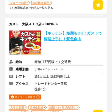
シルバー歓迎
未経験者歓迎
くら寿司株式会社の求人一覧を見る
ガスト 大阪ＡＴＣ店＜018946＞
【キッチン】短期もOK！ガストで
料理上手に！髪色自由
給与
時給1177円以上＋交通費
雇用形態
アルバイト・パート
シフト
週1日以上 1日2時間以上
アクセス
トレードセンター前駅
徒歩1分
オンライン面接可
大学生歓迎
高校生歓迎
短期（1ヶ月以内OK）