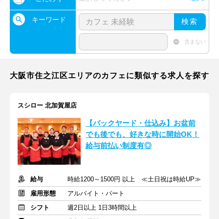
キーワード
検索
含まない
大阪市住之江区エリアのカフェに類似する求人を探す
スシロー 北加賀屋店
【バックヤード・仕込み】お盆前
でも後でも、好きな時に開始OK！
給与前払い制度有◎
給与
時給1200～1500円 以上 ≪土日祝は時給UP≫
雇用形態
アルバイト・パート
シフト
週2日以上 1日3時間以上