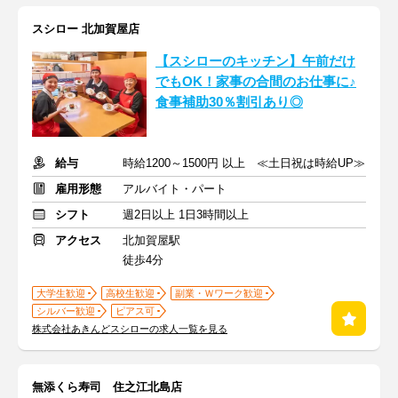
スシロー 北加賀屋店
【スシローのキッチン】午前だけ
でもOK！家事の合間のお仕事に♪
食事補助30％割引あり◎
給与
時給1200～1500円 以上 ≪土日祝は時給UP≫
雇用形態
アルバイト・パート
シフト
週2日以上 1日3時間以上
アクセス
北加賀屋駅
徒歩4分
大学生歓迎
高校生歓迎
副業・Ｗワーク歓迎
シルバー歓迎
ピアス可
株式会社あきんどスシローの求人一覧を見る
無添くら寿司 住之江北島店