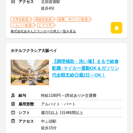
アクセス
北加賀屋駅
徒歩4分
大学生歓迎
高校生歓迎
副業・Ｗワーク歓迎
シルバー歓迎
ピアス可
株式会社あきんどスシローの求人一覧を見る
ホテルフクラシア大阪ベイ
【調理補助・洗い場】まるで給食
配膳♪マイカー通勤OK＆ガソリン
代全額支給◎週2日～OK！
給与
時給1180円～(昇給あり)+交通費
雇用形態
アルバイト・パート
シフト
週2日以上 1日4時間以上
アクセス
中ふ頭駅
徒歩15分