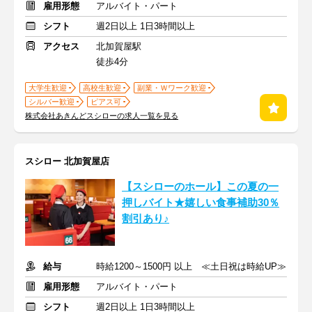
雇用形態
アルバイト・パート
シフト
週2日以上 1日3時間以上
アクセス
北加賀屋駅
徒歩4分
大学生歓迎
高校生歓迎
副業・Ｗワーク歓迎
シルバー歓迎
ピアス可
株式会社あきんどスシローの求人一覧を見る
スシロー 北加賀屋店
【スシローのホール】この夏の一
押しバイト★嬉しい食事補助30％
割引あり♪
給与
時給1200～1500円 以上 ≪土日祝は時給UP≫
雇用形態
アルバイト・パート
シフト
週2日以上 1日3時間以上