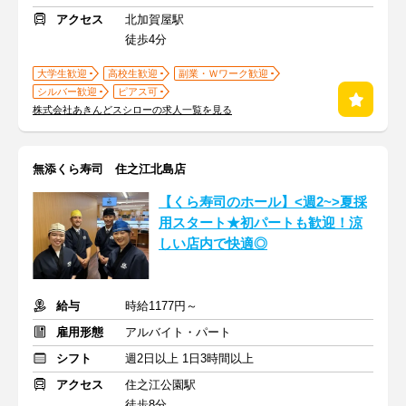
アクセス
北加賀屋駅
徒歩4分
大学生歓迎
高校生歓迎
副業・Ｗワーク歓迎
シルバー歓迎
ピアス可
株式会社あきんどスシローの求人一覧を見る
無添くら寿司 住之江北島店
【くら寿司のホール】<週2~>夏採
用スタート★初パートも歓迎！涼
しい店内で快適◎
給与
時給1177円～
雇用形態
アルバイト・パート
シフト
週2日以上 1日3時間以上
アクセス
住之江公園駅
徒歩8分