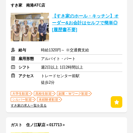
すき家 南港ATC店
【すき家のホール・キッチン】オ
ーダー&お会計はセルフで簡単◎
[履歴書不要]
給与
時給1320円～ ※交通費支給
雇用形態
アルバイト・パート
シフト
週2日以上 1日2時間以上
アクセス
トレードセンター前駅
徒歩2分
大学生歓迎
高校生歓迎
副業・Ｗワーク歓迎
シルバー歓迎
未経験者歓迎
すき家の求人一覧を見る
ガスト 住ノ江駅店＜017713＞