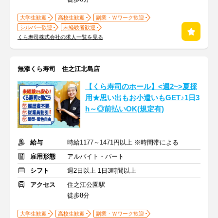
大学生歓迎
高校生歓迎
副業・Ｗワーク歓迎
シルバー歓迎
未経験者歓迎
くら寿司株式会社の求人一覧を見る
無添くら寿司 住之江北島店
【くら寿司のホール】<週2~>夏採
用★思い出もお小遣いもGET♪1日3
h～◎前払いOK(規定有)
給与
時給1177～1471円以上 ※時間帯による
雇用形態
アルバイト・パート
シフト
週2日以上 1日3時間以上
アクセス
住之江公園駅
徒歩8分
大学生歓迎
高校生歓迎
副業・Ｗワーク歓迎