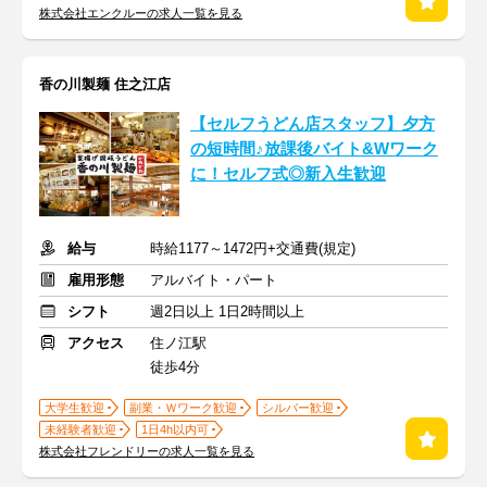
株式会社エンクルーの求人一覧を見る
香の川製麺 住之江店
【セルフうどん店スタッフ】夕方
の短時間♪放課後バイト&Wワーク
に！セルフ式◎新入生歓迎
給与
時給1177～1472円+交通費(規定)
雇用形態
アルバイト・パート
シフト
週2日以上 1日2時間以上
アクセス
住ノ江駅
徒歩4分
大学生歓迎
副業・Ｗワーク歓迎
シルバー歓迎
未経験者歓迎
1日4h以内可
株式会社フレンドリーの求人一覧を見る