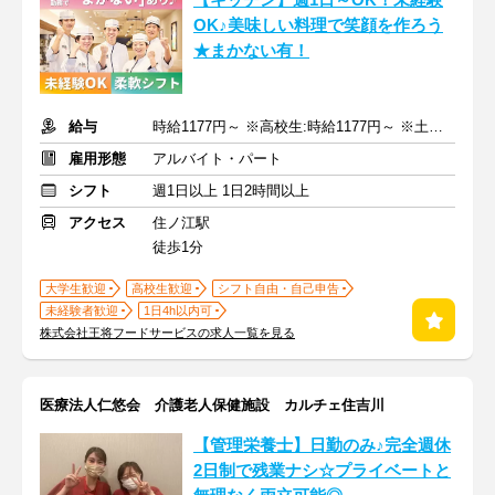
【キッチン】週1日～OK！未経験
OK♪美味しい料理で笑顔を作ろう
★まかない有！
給与
時給1177円～ ※高校生:時給1177円～ ※土日祝+30円
雇用形態
アルバイト・パート
シフト
週1日以上 1日2時間以上
アクセス
住ノ江駅
徒歩1分
大学生歓迎
高校生歓迎
シフト自由・自己申告
未経験者歓迎
1日4h以内可
株式会社王将フードサービスの求人一覧を見る
医療法人仁悠会 介護老人保健施設 カルチェ住吉川
【管理栄養士】日勤のみ♪完全週休
2日制で残業ナシ☆プライベートと