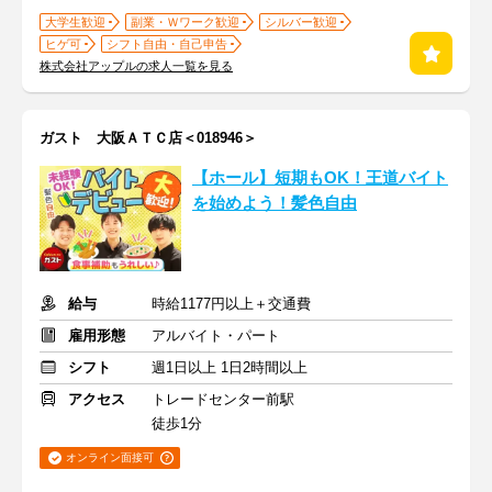
大学生歓迎
副業・Ｗワーク歓迎
シルバー歓迎
ヒゲ可
シフト自由・自己申告
株式会社アップルの求人一覧を見る
ガスト 大阪ＡＴＣ店＜018946＞
【ホール】短期もOK！王道バイト
を始めよう！髪色自由
給与
時給1177円以上＋交通費
雇用形態
アルバイト・パート
シフト
週1日以上 1日2時間以上
アクセス
トレードセンター前駅
徒歩1分
オンライン面接可