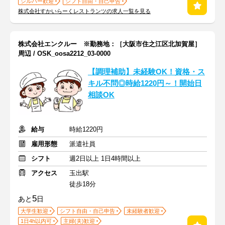
シルバー歓迎
シフト自由・自己申告
株式会社すかいらーくレストランツの求人一覧を見る
株式会社エンクルー ※勤務地：［大阪市住之江区北加賀屋］
周辺 / OSK_oosa2212_03-0000
【調理補助】未経験OK！資格・ス
キル不問◎時給1220円～！開始日
相談OK
給与
時給1220円
雇用形態
派遣社員
シフト
週2日以上 1日4時間以上
アクセス
玉出駅
徒歩18分
5
あと
日
大学生歓迎
シフト自由・自己申告
未経験者歓迎
1日4h以内可
主婦(夫)歓迎