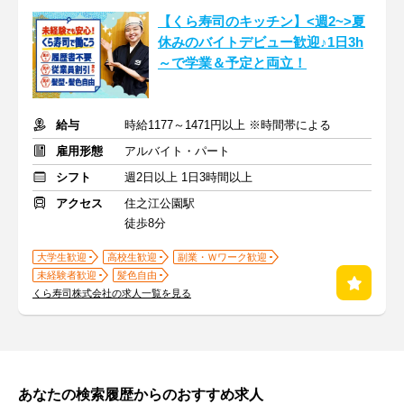
【くら寿司のキッチン】<週2~>夏
休みのバイトデビュー歓迎♪1日3h
～で学業＆予定と両立！
給与
時給1177～1471円以上 ※時間帯による
雇用形態
アルバイト・パート
シフト
週2日以上 1日3時間以上
アクセス
住之江公園駅
徒歩8分
大学生歓迎
高校生歓迎
副業・Ｗワーク歓迎
未経験者歓迎
髪色自由
くら寿司株式会社の求人一覧を見る
あなたの検索履歴からのおすすめ求人