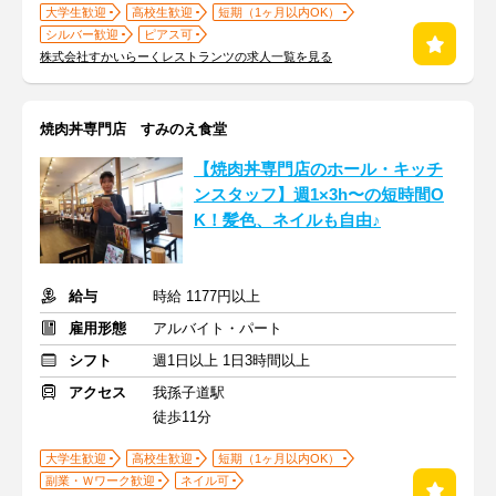
大学生歓迎
高校生歓迎
短期（1ヶ月以内OK）
シルバー歓迎
ピアス可
株式会社すかいらーくレストランツの求人一覧を見る
焼肉丼専門店 すみのえ食堂
【焼肉丼専門店のホール・キッチ
ンスタッフ】週1×3h〜の短時間O
K！髪色、ネイルも自由♪
給与
時給 1177円以上
雇用形態
アルバイト・パート
シフト
週1日以上 1日3時間以上
アクセス
我孫子道駅
徒歩11分
大学生歓迎
高校生歓迎
短期（1ヶ月以内OK）
副業・Ｗワーク歓迎
ネイル可