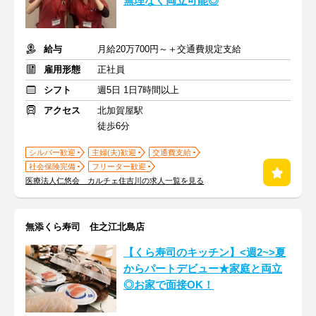
無理なく両立可能◎
給与
月給20万700円～＋交通費規定支給
雇用形態
正社員
シフト
週5日 1日7時間以上
アクセス
北加賀屋駅
徒歩6分
シルバー歓迎
主婦(夫)歓迎
交通費支給
社会保険完備
フリーター歓迎
医療法人仁悠会 カルチェ住吉川の求人一覧を見る
無添くら寿司 住之江北島店
【くら寿司のキッチン】<週2~>夏
からパートデビュー★家庭と両立
◎お家で面接OK！