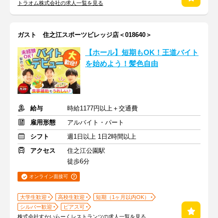
トラオム株式会社の求人一覧を見る
ガスト 住之江スポーツビレッジ店＜018640＞
【ホール】短期もOK！王道バイト
を始めよう！髪色自由
給与
時給1177円以上＋交通費
雇用形態
アルバイト・パート
シフト
週1日以上 1日2時間以上
アクセス
住之江公園駅
徒歩6分
オンライン面接可
大学生歓迎
高校生歓迎
短期（1ヶ月以内OK）
シルバー歓迎
ピアス可
株式会社すかいらーくレストランツの求人一覧を見る