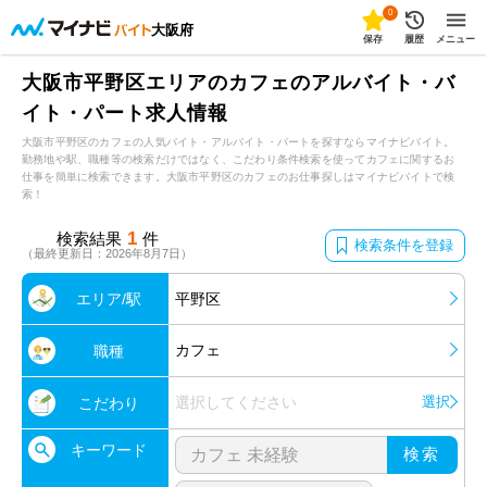
0
大阪府
保存
履歴
メニュー
大阪市平野区エリアのカフェのアルバイト・バ
イト・パート求人情報
大阪市平野区のカフェの人気バイト・アルバイト・パートを探すならマイナビバイト。
勤務地や駅、職種等の検索だけではなく、こだわり条件検索を使ってカフェに関するお
仕事を簡単に検索できます。大阪市平野区のカフェのお仕事探しはマイナビバイトで検
索！
1
検索結果
件
検索条件を登録
（最終更新日：2026年8月7日）
エリア/駅
平野区
カフェ
職種
選択してください
選択
こだわり
キーワード
検索