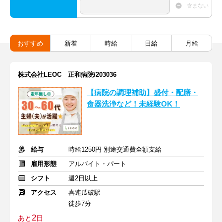
含まない
おすすめ
新着
時給
日給
月給
株式会社LEOC 正和病院/203036
【病院の調理補助】盛付・配膳・
食器洗浄など！未経験OK！
給与
時給1250円 別途交通費全額支給
雇用形態
アルバイト・パート
シフト
週2日以上
アクセス
喜連瓜破駅
徒歩7分
2
あと
日