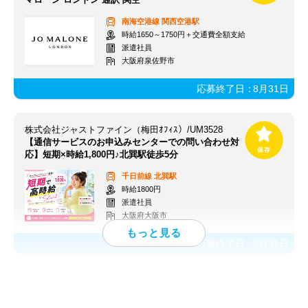
南海空港線
関西空港駅
時給1650～1750円＋交通費全額支給
派遣社員
大阪府泉佐野市
応募終了日：
8月31日
株式会社ジャストファイン（梅田ｵﾌｨｽ）/UM3528
【通信サービスのお申込みセンターでの問い合わせ対
応】短期×時給1,800円♪北巽駅徒歩5分
千日前線
北巽駅
時給1800円
派遣社員
大阪府大阪市
応募終了日：
8月31日