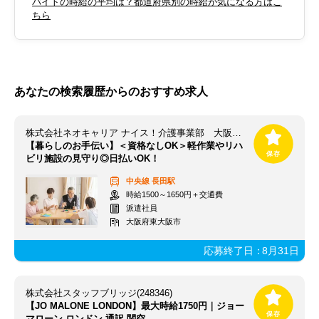
バイトの時給の平均は？都道府県別の時給が気になる方はこ
ちら
あなたの検索履歴からのおすすめ求人
株式会社ネオキャリア ナイス！介護事業部 大阪支店／OSK
【暮らしのお手伝い】＜資格なしOK＞軽作業やリハ
ビリ施設の見守り◎日払いOK！
中央線
長田駅
時給1500～1650円＋交通費
派遣社員
大阪府東大阪市
応募終了日：
8月31日
株式会社スタッフブリッジ(248346)
【JO MALONE LONDON】最大時給1750円｜ジョー
マローン ロンドン 通訳 関空