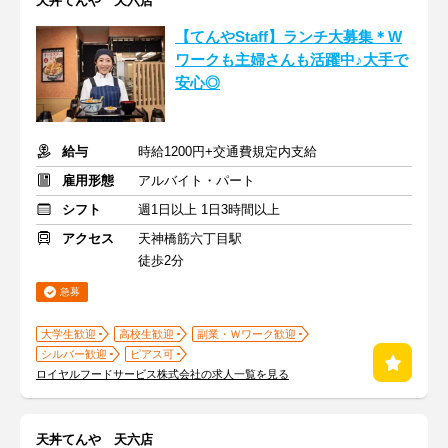
天丼てんや 天六店
【てんやStaff】ランチ大募集＊W
ワークも主婦さんも活躍中♪大手で
安心◎
給与
時給1200円+交通費規定内支給
雇用形態
アルバイト・パート
シフト
週1日以上 1日3時間以上
アクセス
天神橋筋六丁目駅
徒歩2分
急募
大学生歓迎
高校生歓迎
副業・Ｗワーク歓迎
シルバー歓迎
ピアス可
ロイヤルフードサービス株式会社の求人一覧を見る
天丼てんや 天六店