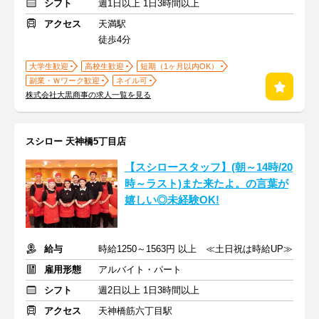
シフト
週1日以上 1日3時間以上
アクセス
天満駅
徒歩4分
大学生歓迎
高校生歓迎
短期（1ヶ月以内OK）
副業・Ｗワーク歓迎
ネイル可
株式会社大黒商事の求人一覧を見る
スシロー 天神橋5丁目店
【スシロースタッフ】(朝～14時/20
時～ラスト)また来たよ。の言葉が
嬉しい◎未経験OK!
給与
時給1250～1563円 以上 ≪土日祝は時給UP≫
雇用形態
アルバイト・パート
シフト
週2日以上 1日3時間以上
アクセス
天神橋筋六丁目駅