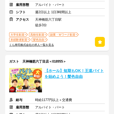
雇用形態
アルバイト・パート
シフト
週2日以上 1日3時間以上
アクセス
天神橋筋六丁目駅
徒歩3分
大学生歓迎
高校生歓迎
副業・Ｗワーク歓迎
未経験者歓迎
髪色自由
くら寿司株式会社の求人一覧を見る
ガスト 天神橋筋六丁目店＜018955＞
【ホール】短期もOK！王道バイト
を始めよう！髪色自由
給与
時給1177円以上＋交通費
雇用形態
アルバイト・パート