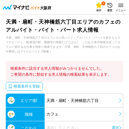
0
大阪府
保存
履歴
メニュー
天満・扇町・天神橋筋六丁目エリアのカフェの
アルバイト・バイト・パート求人情報
天満・扇町・天神橋筋六丁目のカフェの人気バイト・アルバイト・パートを探すならマ
イナビバイト。勤務地や駅、職種等の検索だけではなく、こだわり条件検索を使ってカ
フェに関するお仕事を簡単に検索できます。天満・扇町・天神橋筋六丁目のカフェのお
仕事探しはマイナビバイトで検索！
検索条件に該当する求人情報がみつかりませんでした。
ご希望の条件に類似する求人情報の検索結果を表示します。
検索条件を登録
エリア/駅
天満・扇町・天神橋筋六丁目
カフェ
職種
選択してください
選択
こだわり