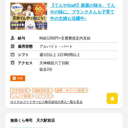
【てんやStaff】家庭の味を、てん
やの味に。ブランクさんも子育て
中の主婦も活躍中♪
給与
時給1200円+交通費規定内支給
雇用形態
アルバイト・パート
シフト
週1日以上 1日3時間以上
アクセス
天神橋筋六丁目駅
徒歩2分
急募
大学生歓迎
高校生歓迎
副業・Ｗワーク歓迎
シルバー歓迎
ピアス可
ロイヤルフードサービス株式会社の求人一覧を見る
無添くら寿司 天六駅前店