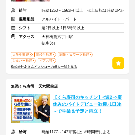
給与
時給1250～1563円 以上 ≪土日祝は時給UP≫
雇用形態
アルバイト・パート
シフト
週2日以上 1日3時間以上
アクセス
天神橋筋六丁目駅
徒歩3分
大学生歓迎
高校生歓迎
副業・Ｗワーク歓迎
シルバー歓迎
ピアス可
株式会社あきんどスシローの求人一覧を見る
無添くら寿司 天六駅前店
【くら寿司のキッチン】<週2~>夏
休みのバイトデビュー歓迎♪1日3h
～で学業＆予定と両立！
給与
時給1177～1471円以上 ※時間帯による