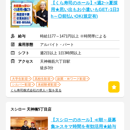
【くら寿司のホール】<週2~>夏採
用★思い出もお小遣いもGET♪1日3
h～◎前払いOK(規定有)
給与
時給1177～1471円以上 ※時間帯による
雇用形態
アルバイト・パート
シフト
週2日以上 1日3時間以上
アクセス
天神橋筋六丁目駅
徒歩3分
大学生歓迎
高校生歓迎
副業・Ｗワーク歓迎
シルバー歓迎
未経験者歓迎
くら寿司株式会社の求人一覧を見る
スシロー 天神橋5丁目店
【スシローのホール】≪朝～昼募
集≫スキマ時間を有効活用★給与