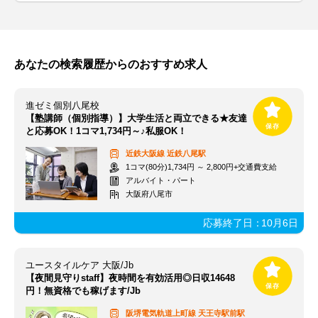
あなたの検索履歴からのおすすめ求人
進ゼミ個別八尾校
【塾講師（個別指導）】大学生活と両立できる★友達
と応募OK！1コマ1,734円～♪私服OK！
近鉄大阪線
近鉄八尾駅
1コマ(80分)1,734円 ～ 2,800円+交通費支給
アルバイト・パート
大阪府八尾市
応募終了日：
10月6日
ユースタイルケア 大阪/Jb
【夜間見守りstaff】夜時間を有効活用◎日収14648
円！無資格でも稼げます/Jb
阪堺電気軌道上町線
天王寺駅前駅