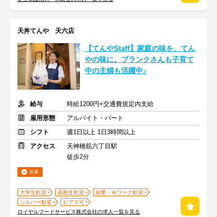
天丼てんや 天六店
【てんやStaff】家庭の味を、てん
やの味に。ブランクさんも子育て
中の主婦も活躍中♪
給与
時給1200円+交通費規定内支給
雇用形態
アルバイト・パート
シフト
週1日以上 1日3時間以上
アクセス
天神橋筋六丁目駅
徒歩2分
急募
大学生歓迎
高校生歓迎
副業・Ｗワーク歓迎
シルバー歓迎
ピアス可
ロイヤルフードサービス株式会社の求人一覧を見る