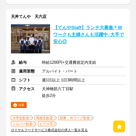
天丼てんや 天六店
【てんやStaff】ランチ大募集＊W
ワークも主婦さんも活躍中♪大手で
安心◎
給与
時給1200円+交通費規定内支給
雇用形態
アルバイト・パート
シフト
週1日以上 1日3時間以上
アクセス
天神橋筋六丁目駅
徒歩2分
急募
大学生歓迎
高校生歓迎
副業・Ｗワーク歓迎
シルバー歓迎
ピアス可
ロイヤルフードサービス株式会社の求人一覧を見る