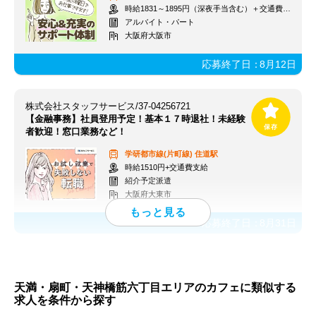
時給1831～1895円（深夜手当含む）＋交通費支給
アルバイト・パート
大阪府大阪市
応募終了日：
8月12日
株式会社スタッフサービス/37-04256721
【金融事務】社員登用予定！基本１７時退社！未経験
者歓迎！窓口業務など！
学研都市線(片町線)
住道駅
時給1510円+交通費支給
紹介予定派遣
大阪府大東市
応募終了日：
8月31日
天満・扇町・天神橋筋六丁目エリアのカフェに類似する
求人を条件から探す