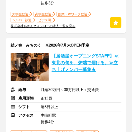
徒歩3分
大学生歓迎
高校生歓迎
副業・Ｗワーク歓迎
シルバー歓迎
ピアス可
株式会社あきんどスシローの求人一覧を見る
結ノ舎 みちのく ※2026年7月末OPEN予定
【居酒屋オープニングSTAFF】≪
東北の旬を、炉端で届ける。≫立
ち上げメンバー募集★
給与
月給30万円～38万円以上＋交通費
雇用形態
正社員
シフト
週5日以上
アクセス
中崎町駅
徒歩4分