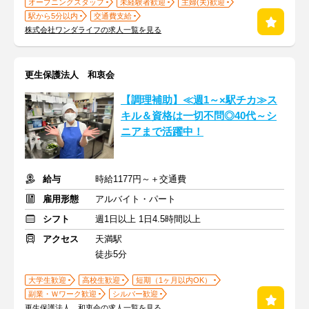
オープニングスタッフ
未経験者歓迎
主婦(夫)歓迎
駅から5分以内
交通費支給
株式会社ワンダライフの求人一覧を見る
更生保護法人 和衷会
【調理補助】≪週1～×駅チカ≫ス
キル＆資格は一切不問◎40代～シ
ニアまで活躍中！
給与
時給1177円～＋交通費
雇用形態
アルバイト・パート
シフト
週1日以上 1日4.5時間以上
アクセス
天満駅
徒歩5分
大学生歓迎
高校生歓迎
短期（1ヶ月以内OK）
副業・Ｗワーク歓迎
シルバー歓迎
更生保護法人 和衷会の求人一覧を見る