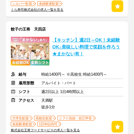
シルバー歓迎
未経験者歓迎
くら寿司株式会社の求人一覧を見る
餃子の王将 天四店
【キッチン】週2日～OK！未経験
OK♪美味しい料理で笑顔を作ろう
★まかない有！
給与
時給1400円～ ※高校生:時給1400円～
雇用形態
アルバイト・パート
シフト
週2日以上 1日4時間以上
アクセス
天満駅
徒歩1分
大学生歓迎
高校生歓迎
シフト自由・自己申告
未経験者歓迎
1日4h以内可
株式会社王将フードサービスの求人一覧を見る