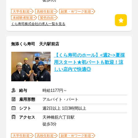
大学生歓迎
高校生歓迎
副業・Ｗワーク歓迎
未経験者歓迎
髪色自由
くら寿司株式会社の求人一覧を見る
無添くら寿司 天六駅前店
【くら寿司のホール】<週2~>夏採
用スタート★初パートも歓迎！涼
しい店内で快適◎
給与
時給1177円～
雇用形態
アルバイト・パート
シフト
週2日以上 1日3時間以上
アクセス
天神橋筋六丁目駅
徒歩3分
大学生歓迎
高校生歓迎
副業・Ｗワーク歓迎