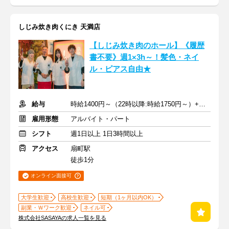
しじみ炊き肉くにき 天満店
【しじみ炊き肉のホール】《履歴
書不要》週1×3h～！髪色・ネイ
ル・ピアス自由★
給与
時給1400円～（22時以降:時給1750円～）+交通費
雇用形態
アルバイト・パート
シフト
週1日以上 1日3時間以上
アクセス
扇町駅
徒歩1分
オンライン面接可
大学生歓迎
高校生歓迎
短期（1ヶ月以内OK）
副業・Ｗワーク歓迎
ネイル可
株式会社SASAYAの求人一覧を見る