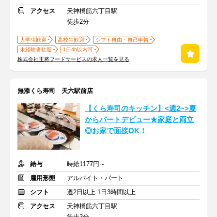
アクセス
天神橋筋六丁目駅
徒歩2分
大学生歓迎
高校生歓迎
シフト自由・自己申告
未経験者歓迎
1日4h以内可
株式会社王将フードサービスの求人一覧を見る
無添くら寿司 天六駅前店
【くら寿司のキッチン】<週2~>夏
からパートデビュー★家庭と両立
◎お家で面接OK！
給与
時給1177円～
雇用形態
アルバイト・パート
シフト
週2日以上 1日3時間以上
アクセス
天神橋筋六丁目駅
徒歩3分