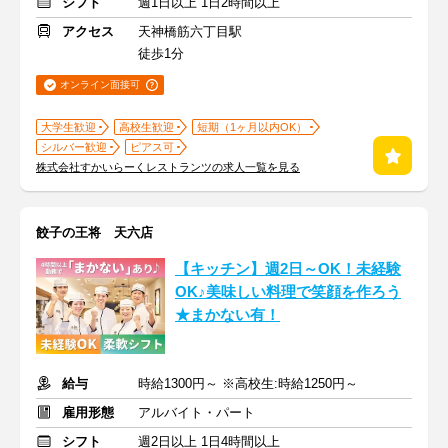
シフト
週1日以上 1日2時間以上
アクセス
天神橋筋六丁目駅
徒歩1分
オンライン面接可
大学生歓迎
高校生歓迎
短期（1ヶ月以内OK）
シルバー歓迎
ピアス可
株式会社すかいらーくレストランツの求人一覧を見る
餃子の王将 天六店
【キッチン】週2日～OK！未経験
OK♪美味しい料理で笑顔を作ろう
★まかない有！
給与
時給1300円～ ※高校生:時給1250円～
雇用形態
アルバイト・パート
シフト
週2日以上 1日4時間以上