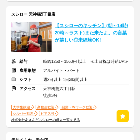
スシロー 天神橋5丁目店
【スシローのキッチン】(朝～14時/
20時～ラスト)また来たよ。の言葉
が嬉しい◎未経験OK!
給与
時給1250～1563円 以上 ≪土日祝は時給UP≫
雇用形態
アルバイト・パート
シフト
週2日以上 1日3時間以上
アクセス
天神橋筋六丁目駅
徒歩3分
大学生歓迎
高校生歓迎
副業・Ｗワーク歓迎
シルバー歓迎
ピアス可
株式会社あきんどスシローの求人一覧を見る