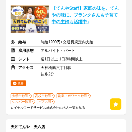
【てんやStaff】家庭の味を、てん
やの味に。ブランクさんも子育て
中の主婦も活躍中♪
給与
時給1200円+交通費規定内支給
雇用形態
アルバイト・パート
シフト
週1日以上 1日3時間以上
アクセス
天神橋筋六丁目駅
徒歩2分
急募
大学生歓迎
高校生歓迎
副業・Ｗワーク歓迎
シルバー歓迎
ピアス可
ロイヤルフードサービス株式会社の求人一覧を見る
天丼てんや 天六店