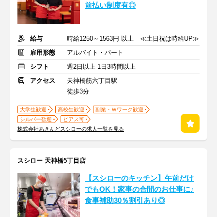
前払い制度有◎
給与
時給1250～1563円 以上 ≪土日祝は時給UP≫
雇用形態
アルバイト・パート
シフト
週2日以上 1日3時間以上
アクセス
天神橋筋六丁目駅
徒歩3分
大学生歓迎
高校生歓迎
副業・Ｗワーク歓迎
シルバー歓迎
ピアス可
株式会社あきんどスシローの求人一覧を見る
スシロー 天神橋5丁目店
【スシローのキッチン】午前だけ
でもOK！家事の合間のお仕事に♪
食事補助30％割引あり◎