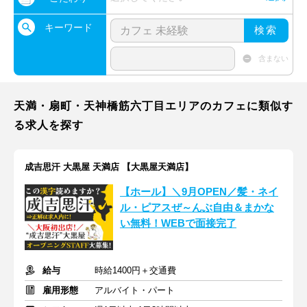
キーワード
検索
含まない
天満・扇町・天神橋筋六丁目エリアのカフェに類似す
る求人を探す
成吉思汗 大黒屋 天満店 【大黒屋天満店】
【ホール】＼9月OPEN／髪・ネイ
ル・ピアスぜ～んぶ自由＆まかな
い無料！WEBで面接完了
給与
時給1400円＋交通費
雇用形態
アルバイト・パート