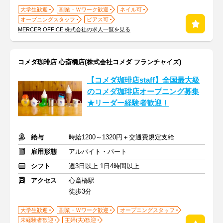
大学生歓迎
副業・Ｗワーク歓迎
ネイル可
オープニングスタッフ
ピアス可
MERCER OFFICE 株式会社の求人一覧を見る
コメダ珈琲店 心斎橋店(株式会社コメダ フランチャイズ)
【コメダ珈琲店staff】全国最大級
のコメダ珈琲店オープニング募集
★リーダー経験者歓迎！
給与
時給1200～1320円＋交通費規定支給
雇用形態
アルバイト・パート
シフト
週3日以上 1日4時間以上
アクセス
心斎橋駅
徒歩3分
大学生歓迎
副業・Ｗワーク歓迎
オープニングスタッフ
未経験者歓迎
主婦(夫)歓迎