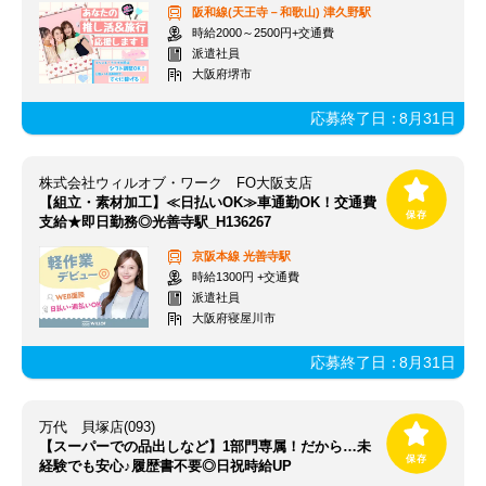
阪和線(天王寺－和歌山)
津久野駅
時給2000～2500円+交通費
派遣社員
大阪府堺市
応募終了日：
8月31日
株式会社ウィルオブ・ワーク FO大阪支店
【組立・素材加工】≪日払いOK≫車通勤OK！交通費
支給★即日勤務◎光善寺駅_H136267
京阪本線
光善寺駅
時給1300円 +交通費
派遣社員
大阪府寝屋川市
応募終了日：
8月31日
万代 貝塚店(093)
【スーパーでの品出しなど】1部門専属！だから…未
経験でも安心♪履歴書不要◎日祝時給UP