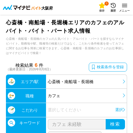
0
大阪府
保存
履歴
メニュー
心斎橋・南船場・長堀橋エリアのカフェのアル
バイト・バイト・パート求人情報
心斎橋・南船場・長堀橋のカフェの人気バイト・アルバイト・パートを探すならマイナ
ビバイト。勤務地や駅、職種等の検索だけではなく、こだわり条件検索を使ってカフェ
に関するお仕事を簡単に検索できます。心斎橋・南船場・長堀橋のカフェのお仕事探し
はマイナビバイトで検索！
6
検索結果
件
検索条件を登録
（最終更新日：2026年8月8日）
エリア/駅
心斎橋・南船場・長堀橋
カフェ
職種
選択してください
選択
こだわり
キーワード
検索