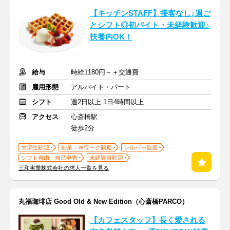
【キッチンSTAFF】接客なし♪週ご
とシフト◎初バイト・未経験歓迎♪
扶養内OK！
給与
時給1180円～＋交通費
雇用形態
アルバイト・パート
シフト
週2日以上 1日4時間以上
アクセス
心斎橋駅
徒歩2分
大学生歓迎
副業・Ｗワーク歓迎
シルバー歓迎
シフト自由・自己申告
未経験者歓迎
三和実業株式会社の求人一覧を見る
丸福珈琲店 Good Old & New Edition（心斎橋PARCO）
【カフェスタッフ】長く愛される