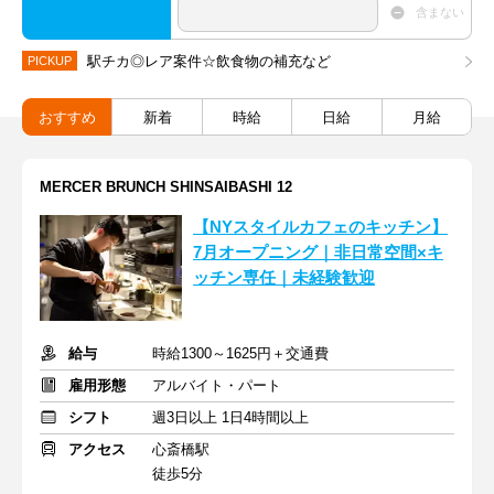
含まない
駅チカ◎レア案件☆飲食物の補充など
PICKUP
おすすめ
新着
時給
日給
月給
MERCER BRUNCH SHINSAIBASHI 12
【NYスタイルカフェのキッチン】
7月オープニング｜非日常空間×キ
ッチン専任｜未経験歓迎
給与
時給1300～1625円＋交通費
雇用形態
アルバイト・パート
シフト
週3日以上 1日4時間以上
アクセス
心斎橋駅
徒歩5分