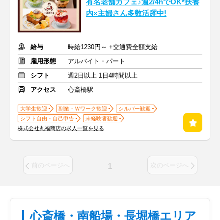
有名老舗カフェ♪週2/4hでOK*扶養
内×主婦さん多数活躍中!
給与
時給1230円～ +交通費全額支給
雇用形態
アルバイト・パート
シフト
週2日以上 1日4時間以上
アクセス
心斎橋駅
大学生歓迎
副業・Ｗワーク歓迎
シルバー歓迎
シフト自由・自己申告
未経験者歓迎
株式会社丸福商店の求人一覧を見る
1
前のページへ
次のページへ
心斎橋・南船場・長堀橋エリア