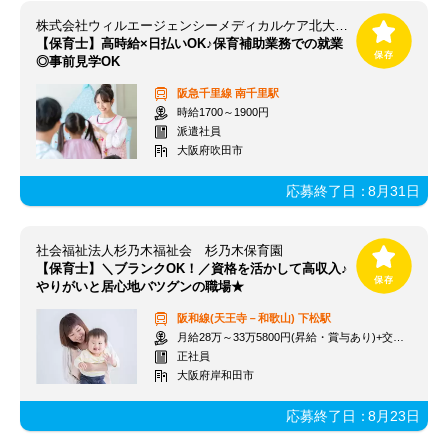
株式会社ウィルエージェンシーメディカルケア北大阪支店
【保育士】高時給×日払いOK♪保育補助業務での就業
◎事前見学OK
阪急千里線
南千里駅
時給1700～1900円
派遣社員
大阪府吹田市
応募終了日：
8月31日
社会福祉法人杉乃木福祉会 杉乃木保育園
【保育士】＼ブランクOK！／資格を活かして高収入♪
やりがいと居心地バツグンの職場★
阪和線(天王寺－和歌山)
下松駅
月給28万～33万5800円(昇給・賞与あり)+交通費規定支給
正社員
大阪府岸和田市
応募終了日：
8月23日