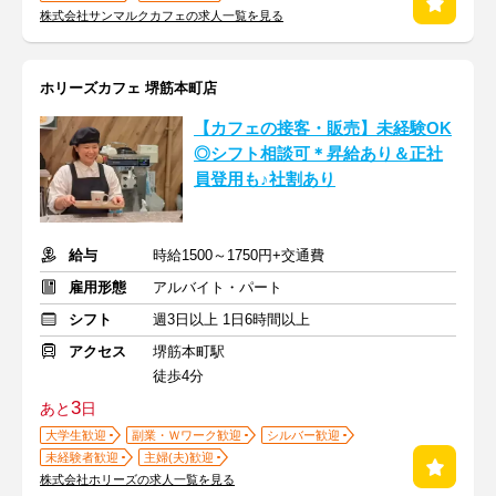
株式会社サンマルクカフェの求人一覧を見る
ホリーズカフェ 堺筋本町店
【カフェの接客・販売】未経験OK
◎シフト相談可＊昇給あり＆正社
員登用も♪社割あり
給与
時給1500～1750円+交通費
雇用形態
アルバイト・パート
シフト
週3日以上 1日6時間以上
アクセス
堺筋本町駅
徒歩4分
3
あと
日
大学生歓迎
副業・Ｗワーク歓迎
シルバー歓迎
未経験者歓迎
主婦(夫)歓迎
株式会社ホリーズの求人一覧を見る