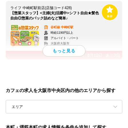
ライフ 中崎町駅前店(店舗コード428)
【惣菜スタッフ】<主婦(夫)活躍中>シフト自由★髪色
自由◎惣菜のパック詰めなど簡単♪
谷町線
中崎町駅
時給1190円以上
アルバイト・パート
大阪府大阪市
応募終了日：
8月12日
あと
3
日
カフェの求人を大阪市中央区内の他のエリアから探す
エリア
本町・堺筋本町の求人情報を条件を追加して探す