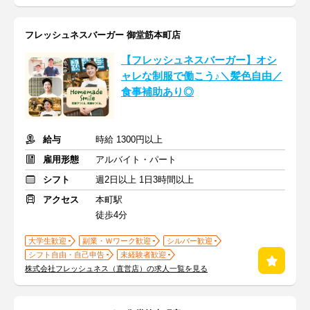
フレッシュネスバーガー 御堂筋本町店
【フレッシュネスバーガー】オシ
ャレな制服で働こう♪＼髪色自由／
食事補助あり◎
給与
時給 1300円以上
雇用形態
アルバイト・パート
シフト
週2日以上 1日3時間以上
アクセス
本町駅
徒歩4分
大学生歓迎
副業・Ｗワーク歓迎
シルバー歓迎
シフト自由・自己申告
未経験者歓迎
株式会社フレッシュネス（直営店）の求人一覧を見る