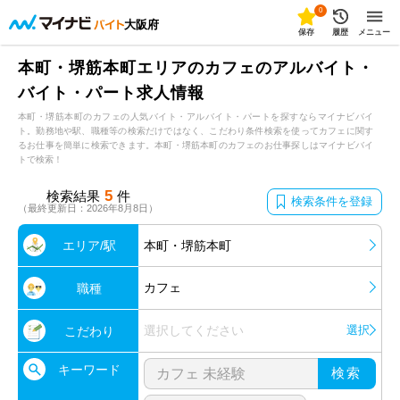
0
大阪府
保存
履歴
メニュー
本町・堺筋本町エリアのカフェのアルバイト・
バイト・パート求人情報
本町・堺筋本町のカフェの人気バイト・アルバイト・パートを探すならマイナビバイ
ト。勤務地や駅、職種等の検索だけではなく、こだわり条件検索を使ってカフェに関す
るお仕事を簡単に検索できます。本町・堺筋本町のカフェのお仕事探しはマイナビバイ
トで検索！
5
検索結果
件
検索条件を登録
（最終更新日：2026年8月8日）
エリア/駅
本町・堺筋本町
カフェ
職種
選択してください
選択
こだわり
キーワード
検索