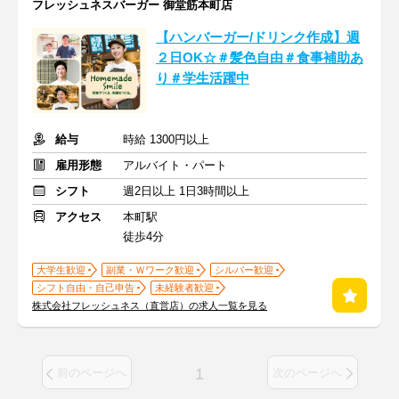
フレッシュネスバーガー 御堂筋本町店
【ハンバーガー/ドリンク作成】週
２日OK☆＃髪色自由＃食事補助あ
り＃学生活躍中
給与
時給 1300円以上
雇用形態
アルバイト・パート
シフト
週2日以上 1日3時間以上
アクセス
本町駅
徒歩4分
大学生歓迎
副業・Ｗワーク歓迎
シルバー歓迎
シフト自由・自己申告
未経験者歓迎
株式会社フレッシュネス（直営店）の求人一覧を見る
1
前のページへ
次のページへ