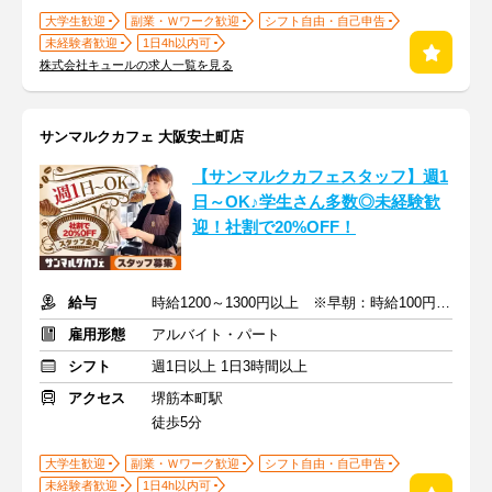
大学生歓迎
副業・Ｗワーク歓迎
シフト自由・自己申告
未経験者歓迎
1日4h以内可
株式会社キュールの求人一覧を見る
サンマルクカフェ 大阪安土町店
【サンマルクカフェスタッフ】週1
日～OK♪学生さん多数◎未経験歓
迎！社割で20%OFF！
給与
時給1200～1300円以上 ※早朝：時給100円アップ ※交通費支給
雇用形態
アルバイト・パート
シフト
週1日以上 1日3時間以上
アクセス
堺筋本町駅
徒歩5分
大学生歓迎
副業・Ｗワーク歓迎
シフト自由・自己申告
未経験者歓迎
1日4h以内可