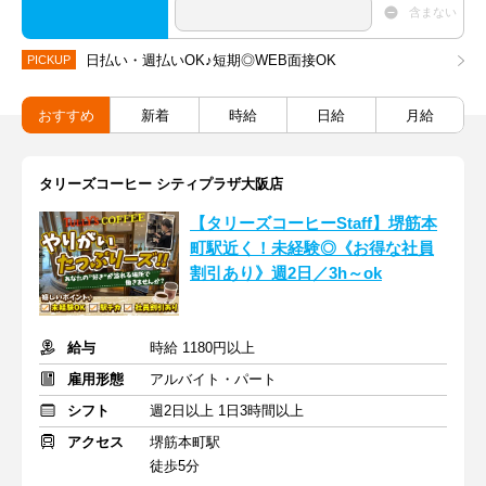
含まない
日払い・週払いOK♪短期◎WEB面接OK
PICKUP
おすすめ
新着
時給
日給
月給
タリーズコーヒー シティプラザ大阪店
【タリーズコーヒーStaff】堺筋本
町駅近く！未経験◎《お得な社員
割引あり》週2日／3h～ok
給与
時給 1180円以上
雇用形態
アルバイト・パート
シフト
週2日以上 1日3時間以上
アクセス
堺筋本町駅
徒歩5分