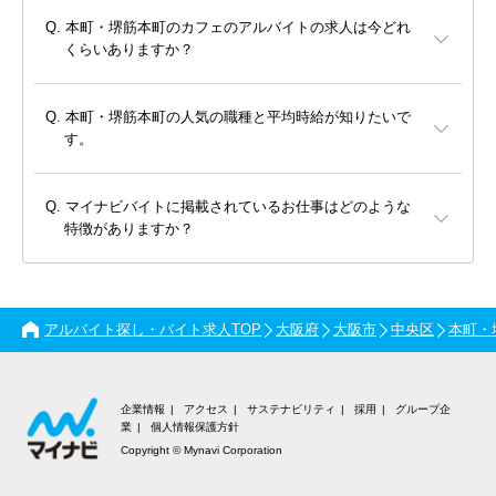
本町・堺筋本町のカフェのアルバイトの求人は今どれ
くらいありますか？
本町・堺筋本町の人気の職種と平均時給が知りたいで
す。
マイナビバイトに掲載されているお仕事はどのような
特徴がありますか？
アルバイト探し・バイト求人TOP
大阪府
大阪市
中央区
本町・
企業情報
アクセス
サステナビリティ
採用
グループ企
業
個人情報保護方針
Copyright © Mynavi Corporation