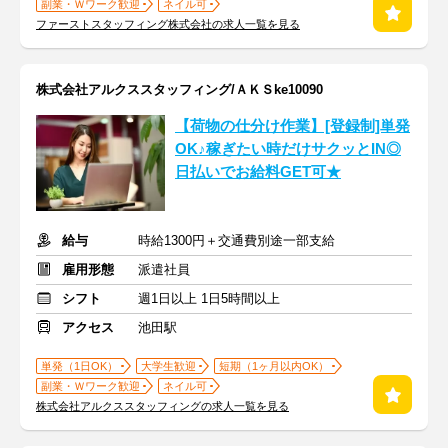
副業・Ｗワーク歓迎
ネイル可
ファーストスタッフィング株式会社の求人一覧を見る
株式会社アルクススタッフィング/ＡＫＳke10090
【荷物の仕分け作業】[登録制]単発
OK♪稼ぎたい時だけサクッとIN◎
日払いでお給料GET可★
給与
時給1300円＋交通費別途一部支給
雇用形態
派遣社員
シフト
週1日以上 1日5時間以上
アクセス
池田駅
単発（1日OK）
大学生歓迎
短期（1ヶ月以内OK）
副業・Ｗワーク歓迎
ネイル可
株式会社アルクススタッフィングの求人一覧を見る