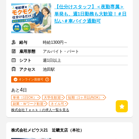
【仕分けスタッフ】＜夜勤専属＞
単発も、週1日勤務も大歓迎！＃日
払い＃車バイク通勤可
給与
時給1300円～
雇用形態
アルバイト・パート
シフト
週1日以上
アクセス
池田駅
オンライン面接可
4
あと
日
単発（1日OK）
大学生歓迎
短期（1ヶ月以内OK）
副業・Ｗワーク歓迎
ネイル可
株式会社Ｔｅｎｋｉの求人一覧を見る
株式会社メビウス21 近畿支店（本社）