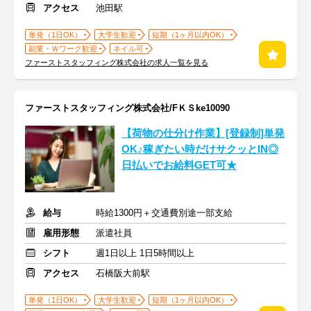
アクセス
池田駅
単発（1日OK）
大学生歓迎
短期（1ヶ月以内OK）
副業・Ｗワーク歓迎
ネイル可
ファーストスタッフィング株式会社の求人一覧を見る
ファーストスタッフィング株式会社/FＫＳke10090
【荷物の仕分け作業】[登録制]単発
OK♪稼ぎたい時だけサクッとIN◎
日払いでお給料GET可★
給与
時給1300円＋交通費別途一部支給
雇用形態
派遣社員
シフト
週1日以上 1日5時間以上
アクセス
石橋阪大前駅
単発（1日OK）
大学生歓迎
短期（1ヶ月以内OK）