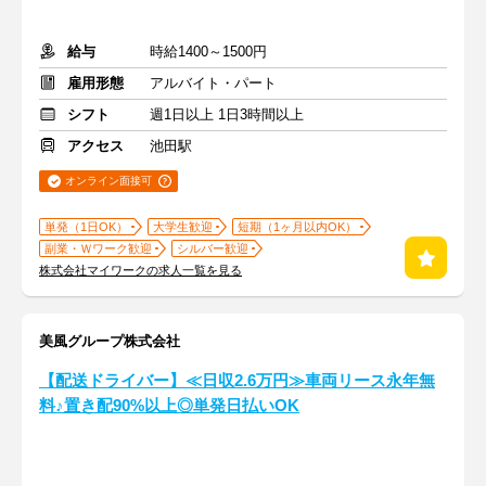
給与
時給1400～1500円
雇用形態
アルバイト・パート
シフト
週1日以上 1日3時間以上
アクセス
池田駅
オンライン面接可
単発（1日OK）
大学生歓迎
短期（1ヶ月以内OK）
副業・Ｗワーク歓迎
シルバー歓迎
株式会社マイワークの求人一覧を見る
美風グループ株式会社
【配送ドライバー】≪日収2.6万円≫車両リース永年無
料♪置き配90%以上◎単発日払いOK