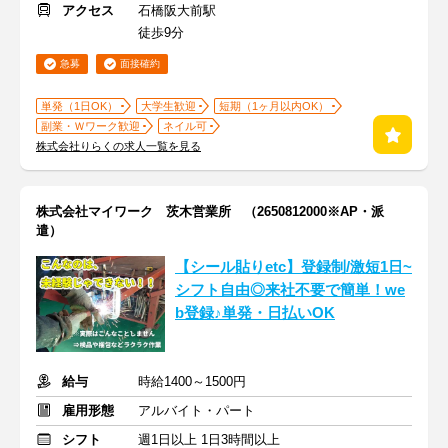
アクセス
石橋阪大前駅
徒歩9分
急募
面接確約
単発（1日OK）
大学生歓迎
短期（1ヶ月以内OK）
副業・Ｗワーク歓迎
ネイル可
株式会社りらくの求人一覧を見る
株式会社マイワーク 茨木営業所 （2650812000※AP・派
遣）
【シール貼りetc】登録制/激短1日~
シフト自由◎来社不要で簡単！we
b登録♪単発・日払いOK
給与
時給1400～1500円
雇用形態
アルバイト・パート
シフト
週1日以上 1日3時間以上