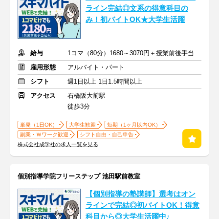
ライン完結◎文系の得意科目の
み！初バイトOK★大学生活躍
給与
1コマ（80分）1680～3070円＋授業前後手当500円＋交通費全額支給
雇用形態
アルバイト・パート
シフト
週1日以上 1日1.5時間以上
アクセス
石橋阪大前駅
徒歩3分
単発（1日OK）
大学生歓迎
短期（1ヶ月以内OK）
副業・Ｗワーク歓迎
シフト自由・自己申告
株式会社成学社の求人一覧を見る
個別指導学院フリーステップ 池田駅前教室
【個別指導の塾講師】選考はオン
ラインで完結◎初バイトOK！得意
科目から◎大学生活躍中♪