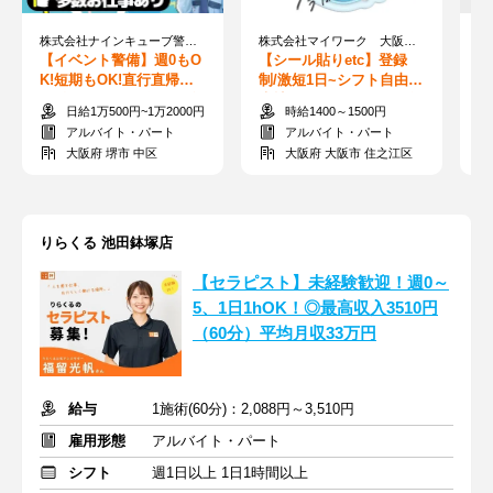
株式会社ナインキューブ警備【ナインキューブ】
株式会社マイワーク 大阪営業所 （2650812000※AP・派遣）
【イベント警備】週0もO
【シール貼りetc】登録
【
K!短期もOK!直行直帰もO
制/激短1日~シフト自由◎
け
K!働きやすさ抜群!日給全
来社不要で簡単！web登
未
日給1万500円~1万2000円
時給1400～1500円
額保証!
録♪単発・日払いOK
作
アルバイト・パート
アルバイト・パート
大阪府 堺市 中区
大阪府 大阪市 住之江区
りらくる 池田鉢塚店
【セラピスト】未経験歓迎！週0～
5、1日1hOK！◎最高収入3510円
（60分）平均月収33万円
給与
1施術(60分)：2,088円～3,510円
雇用形態
アルバイト・パート
シフト
週1日以上 1日1時間以上