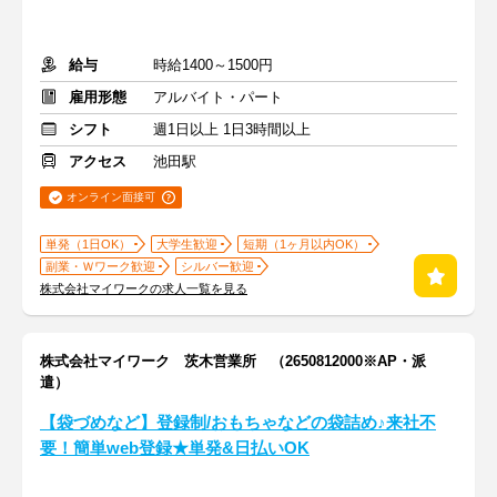
給与
時給1400～1500円
雇用形態
アルバイト・パート
シフト
週1日以上 1日3時間以上
アクセス
池田駅
オンライン面接可
単発（1日OK）
大学生歓迎
短期（1ヶ月以内OK）
副業・Ｗワーク歓迎
シルバー歓迎
株式会社マイワークの求人一覧を見る
株式会社マイワーク 茨木営業所 （2650812000※AP・派
遣）
【袋づめなど】登録制/おもちゃなどの袋詰め♪来社不
要！簡単web登録★単発&日払いOK