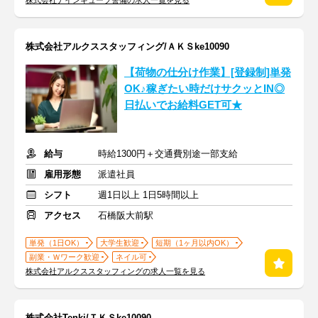
株式会社ナインキューブ警備の求人一覧を見る
株式会社アルクススタッフィング/ＡＫＳke10090
【荷物の仕分け作業】[登録制]単発
OK♪稼ぎたい時だけサクッとIN◎
日払いでお給料GET可★
給与
時給1300円＋交通費別途一部支給
雇用形態
派遣社員
シフト
週1日以上 1日5時間以上
アクセス
石橋阪大前駅
単発（1日OK）
大学生歓迎
短期（1ヶ月以内OK）
副業・Ｗワーク歓迎
ネイル可
株式会社アルクススタッフィングの求人一覧を見る
株式会社Tenki/ＴＫＳke10090