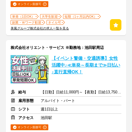
オンライン面接可
単発（1日OK）
大学生歓迎
短期（1ヶ月以内OK）
副業・Ｗワーク歓迎
ネイル可
美風グループ株式会社の求人一覧を見る
株式会社オリエント・サービス ※勤務地：池田駅周辺
【イベント警備・交通誘導】女性
活躍中♪≪単発～長期まで≫日払い
♪直行直帰OK！
給与
【日勤】日給11,000円～【夜勤】日給13,750円～
雇用形態
アルバイト・パート
シフト
週1日以上
アクセス
池田駅
オンライン面接可