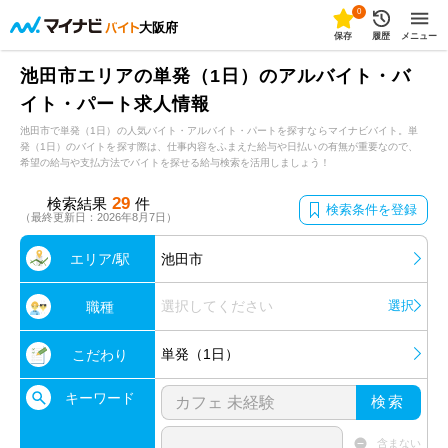
0
大阪府
保存
履歴
メニュー
池田市エリアの単発（1日）のアルバイト・バ
イト・パート求人情報
池田市で単発（1日）の人気バイト・アルバイト・パートを探すならマイナビバイト。単
発（1日）のバイトを探す際は、仕事内容をふまえた給与や日払いの有無が重要なので、
希望の給与や支払方法でバイトを探せる給与検索を活用しましょう！
29
検索結果
件
検索条件を登録
（最終更新日：2026年8月7日）
エリア/駅
池田市
選択してください
選択
職種
単発（1日）
こだわり
キーワード
検索
含まない