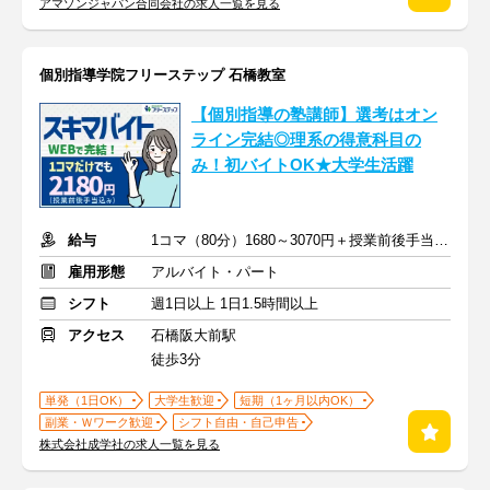
アマゾンジャパン合同会社の求人一覧を見る
個別指導学院フリーステップ 石橋教室
【個別指導の塾講師】選考はオン
ライン完結◎理系の得意科目の
み！初バイトOK★大学生活躍
給与
1コマ（80分）1680～3070円＋授業前後手当500円＋交通費全額支給
雇用形態
アルバイト・パート
シフト
週1日以上 1日1.5時間以上
アクセス
石橋阪大前駅
徒歩3分
単発（1日OK）
大学生歓迎
短期（1ヶ月以内OK）
副業・Ｗワーク歓迎
シフト自由・自己申告
株式会社成学社の求人一覧を見る