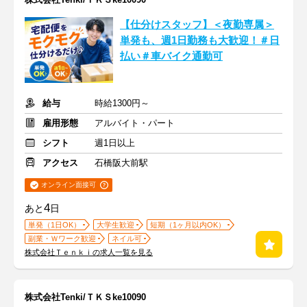
【仕分けスタッフ】＜夜勤専属＞
単発も、週1日勤務も大歓迎！＃日
払い＃車バイク通勤可
給与
時給1300円～
雇用形態
アルバイト・パート
シフト
週1日以上
アクセス
石橋阪大前駅
オンライン面接可
4
あと
日
単発（1日OK）
大学生歓迎
短期（1ヶ月以内OK）
副業・Ｗワーク歓迎
ネイル可
株式会社Ｔｅｎｋｉの求人一覧を見る
株式会社Tenki/ＴＫＳke10090