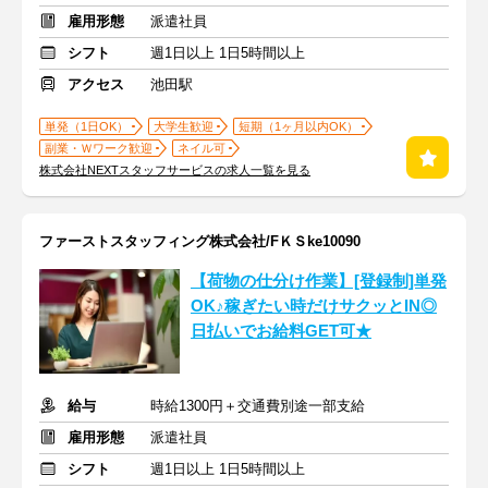
雇用形態
派遣社員
シフト
週1日以上 1日5時間以上
アクセス
池田駅
単発（1日OK）
大学生歓迎
短期（1ヶ月以内OK）
副業・Ｗワーク歓迎
ネイル可
株式会社NEXTスタッフサービスの求人一覧を見る
ファーストスタッフィング株式会社/FＫＳke10090
【荷物の仕分け作業】[登録制]単発
OK♪稼ぎたい時だけサクッとIN◎
日払いでお給料GET可★
給与
時給1300円＋交通費別途一部支給
雇用形態
派遣社員
シフト
週1日以上 1日5時間以上