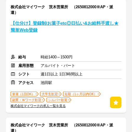
株式会社マイワーク 茨木営業所 （2650812000※AP・派
遣）
【仕分け】登録制/お菓子etc◎日払い&お給料手渡し★
簡単Web登録
給与
時給1400～1500円
雇用形態
アルバイト・パート
シフト
週1日以上 1日3時間以上
アクセス
池田駅
単発（1日OK）
大学生歓迎
短期（1ヶ月以内OK）
副業・Ｗワーク歓迎
シルバー歓迎
株式会社マイワークの求人一覧を見る
株式会社マイワーク 茨木営業所 （2650812000※AP・派
遣）