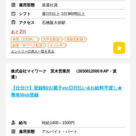
雇用形態
派遣社員
シフト
週1日以上 1日3時間以上
アクセス
石橋阪大前駅
2
あと
日
単発（1日OK）
大学生歓迎
高校生歓迎
副業・Ｗワーク歓迎
ネイル可
エントリーの求人一覧を見る
株式会社マイワーク 茨木営業所 （2650812000※AP・派
遣）
【仕分け】登録制/お菓子etc◎日払い&お給料手渡し★
簡単Web登録
給与
時給1400～1500円
雇用形態
アルバイト・パート