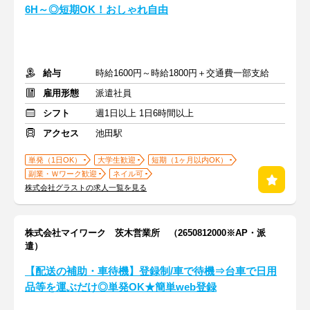
6H～◎短期OK！おしゃれ自由
給与
時給1600円～時給1800円＋交通費一部支給
雇用形態
派遣社員
シフト
週1日以上 1日6時間以上
アクセス
池田駅
単発（1日OK）
大学生歓迎
短期（1ヶ月以内OK）
副業・Ｗワーク歓迎
ネイル可
株式会社グラストの求人一覧を見る
株式会社マイワーク 茨木営業所 （2650812000※AP・派
遣）
【配送の補助・車待機】登録制/車で待機⇒台車で日用
品等を運ぶだけ◎単発OK★簡単web登録