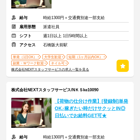
給与
時給1300円＋交通費別途一部支給
雇用形態
派遣社員
シフト
週1日以上 1日5時間以上
アクセス
石橋阪大前駅
単発（1日OK）
大学生歓迎
短期（1ヶ月以内OK）
副業・Ｗワーク歓迎
ネイル可
株式会社NEXTスタッフサービスの求人一覧を見る
株式会社NEXTスタッフサービス/NＫＳke10090
【荷物の仕分け作業】[登録制]単発
OK♪稼ぎたい時だけサクッとIN◎
日払いでお給料GET可★
給与
時給1300円＋交通費別途一部支給