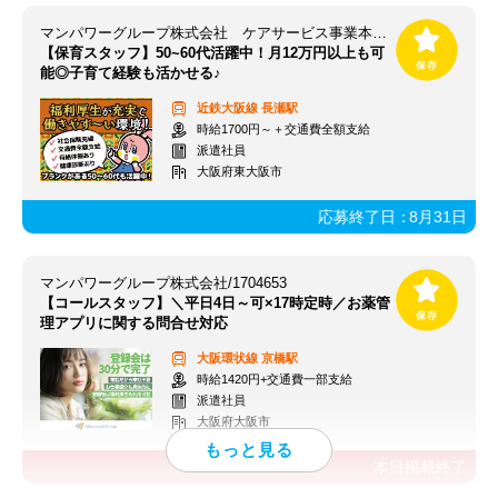
マンパワーグループ株式会社 ケアサービス事業本部 関西保育/1009998
【保育スタッフ】50~60代活躍中！月12万円以上も可
能◎子育て経験も活かせる♪
近鉄大阪線
長瀬駅
時給1700円～＋交通費全額支給
派遣社員
大阪府東大阪市
応募終了日：
8月31日
マンパワーグループ株式会社/1704653
【コールスタッフ】＼平日4日～可×17時定時／お薬管
理アプリに関する問合せ対応
大阪環状線
京橋駅
時給1420円+交通費一部支給
派遣社員
大阪府大阪市
本日掲載終了