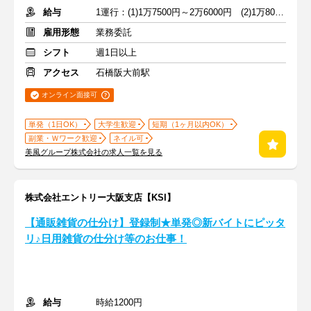
給与
1運行：(1)1万7500円～2万6000円 (2)1万8000円～2万6000円
雇用形態
業務委託
シフト
週1日以上
アクセス
石橋阪大前駅
オンライン面接可
単発（1日OK）
大学生歓迎
短期（1ヶ月以内OK）
副業・Ｗワーク歓迎
ネイル可
美風グループ株式会社の求人一覧を見る
株式会社エントリー大阪支店【KSI】
【通販雑貨の仕分け】登録制★単発◎新バイトにピッタ
リ♪日用雑貨の仕分け等のお仕事！
給与
時給1200円