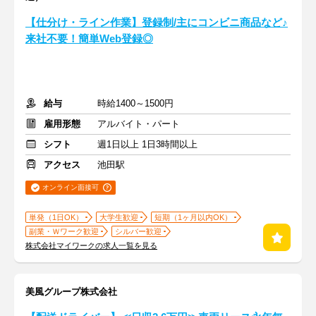
【仕分け・ライン作業】登録制/主にコンビニ商品など♪
来社不要！簡単Web登録◎
給与
時給1400～1500円
雇用形態
アルバイト・パート
シフト
週1日以上 1日3時間以上
アクセス
池田駅
オンライン面接可
単発（1日OK）
大学生歓迎
短期（1ヶ月以内OK）
副業・Ｗワーク歓迎
シルバー歓迎
株式会社マイワークの求人一覧を見る
美風グループ株式会社