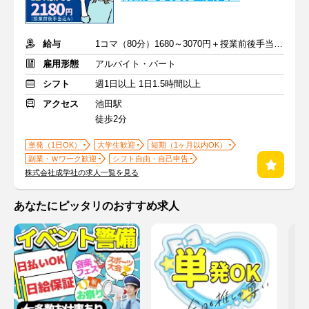
給与
1コマ（80分）1680～3070円＋授業前後手当500円＋交通費全額支給
雇用形態
アルバイト・パート
シフト
週1日以上 1日1.5時間以上
アクセス
池田駅
徒歩2分
単発（1日OK）
大学生歓迎
短期（1ヶ月以内OK）
副業・Ｗワーク歓迎
シフト自由・自己申告
株式会社成学社の求人一覧を見る
あなたにピッタリのおすすめ求人