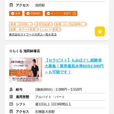
アクセス
池田駅
急募
面接確約
オンライン面接可
単発（1日OK）
大学生歓迎
短期（1ヶ月以内OK）
副業・Ｗワーク歓迎
シルバー歓迎
株式会社マイワークの求人一覧を見る
りらくる 池田鉢塚店
【セラピスト】もみほぐし経験者
大募集！業界最高水準60分2,840円
～も可能です！
給与
1施術(60分)：2,088円～3,510円
雇用形態
アルバイト・パート
シフト
週1日以上 1日1時間以上
アクセス
石橋阪大前駅