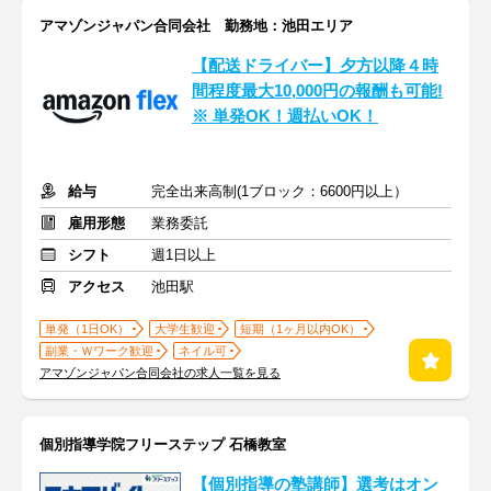
アマゾンジャパン合同会社 勤務地：池田エリア
【配送ドライバー】夕方以降４時
間程度最大10,000円の報酬も可能!
※ 単発OK！週払いOK！
給与
完全出来高制(1ブロック：6600円以上）
雇用形態
業務委託
シフト
週1日以上
アクセス
池田駅
単発（1日OK）
大学生歓迎
短期（1ヶ月以内OK）
副業・Ｗワーク歓迎
ネイル可
アマゾンジャパン合同会社の求人一覧を見る
個別指導学院フリーステップ 石橋教室
【個別指導の塾講師】選考はオン