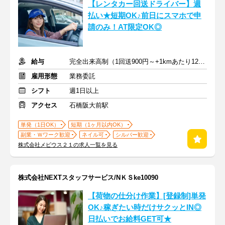
【レンタカー回送ドライバー】週
払い★短期OK♪前日にスマホで申
請のみ！AT限定OK◎
給与
完全出来高制（1回送900円～+1kmあたり12円～）＋交通費
雇用形態
業務委託
シフト
週1日以上
アクセス
石橋阪大前駅
単発（1日OK）
短期（1ヶ月以内OK）
副業・Ｗワーク歓迎
ネイル可
シルバー歓迎
株式会社メビウス２１の求人一覧を見る
株式会社NEXTスタッフサービス/NＫＳke10090
【荷物の仕分け作業】[登録制]単発
OK♪稼ぎたい時だけサクッとIN◎
日払いでお給料GET可★