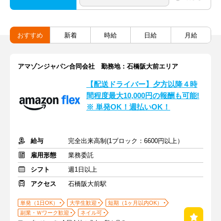
おすすめ
新着
時給
日給
月給
アマゾンジャパン合同会社 勤務地：石橋阪大前エリア
【配送ドライバー】夕方以降４時
間程度最大10,000円の報酬も可能!
※ 単発OK！週払いOK！
給与
完全出来高制(1ブロック：6600円以上）
雇用形態
業務委託
シフト
週1日以上
アクセス
石橋阪大前駅
単発（1日OK）
大学生歓迎
短期（1ヶ月以内OK）
副業・Ｗワーク歓迎
ネイル可