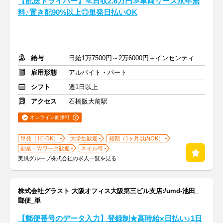
【配送ドライバー】≪日収2.6万円≫車両リース永年無
料♪置き配90%以上◎単発日払いOK
給与
日給1万7500円～2万6000円＋インセンティブあり
雇用形態
アルバイト・パート
シフト
週1日以上
アクセス
石橋阪大前駅
オンライン面接可
単発（1日OK）
大学生歓迎
短期（1ヶ月以内OK）
副業・Ｗワーク歓迎
ネイル可
美風グループ株式会社の求人一覧を見る
株式会社グラスト 大阪オフィス大阪第三ビル支店:/umd-池田_
郵便_単
【郵便番号のデータ入力】登録制★高時給×日払い♪1日