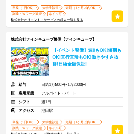
単発（1日OK）
大学生歓迎
短期（1ヶ月以内OK）
副業・Ｗワーク歓迎
ネイル可
株式会社オリエント・サービスの求人一覧を見る
株式会社ナインキューブ警備【ナインキューブ】
【イベント警備】週0もOK!短期も
OK!直行直帰もOK!働きやすさ抜
群!日給全額保証!
給与
日給1万500円~1万2000円
雇用形態
アルバイト・パート
シフト
週1日
アクセス
池田駅
単発（1日OK）
大学生歓迎
短期（1ヶ月以内OK）
副業・Ｗワーク歓迎
ネイル可