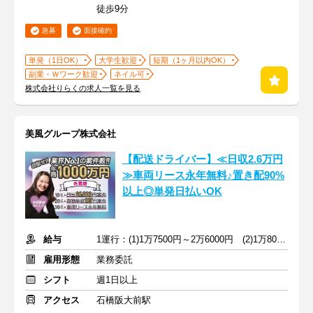
徒歩9分
急募
面接確約
単発（1日OK）
大学生歓迎
短期（1ヶ月以内OK）
副業・Ｗワーク歓迎
ネイル可
株式会社りらくの求人一覧を見る
美風グループ株式会社
【配送ドライバー】≪日収2.6万円
≫車両リース永年無料♪置き配90%
以上◎単発日払いOK
給与
1運行：(1)1万7500円～2万6000円 (2)1万8000円～2万6000円
雇用形態
業務委託
シフト
週1日以上
アクセス
石橋阪大前駅