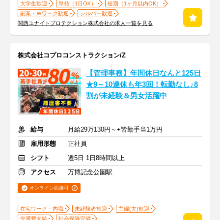
大学生歓迎
単発（1日OK）
短期（1ヶ月以内OK）
副業・Ｗワーク歓迎
シルバー歓迎
関西ユナイトプロテクション株式会社の求人一覧を見る
株式会社コプロコンストラクション/Z
【管理事務】年間休日なんと125日
★9～10連休も年3回！転勤なし♪8
割が未経験＆男女活躍中
給与
月給29万130円～+皆勤手当1万円
雇用形態
正社員
シフト
週5日 1日8時間以上
アクセス
万博記念公園駅
オンライン面接可
在宅ワーク・内職
未経験者歓迎
主婦(夫)歓迎
交通費支給
社会保険完備