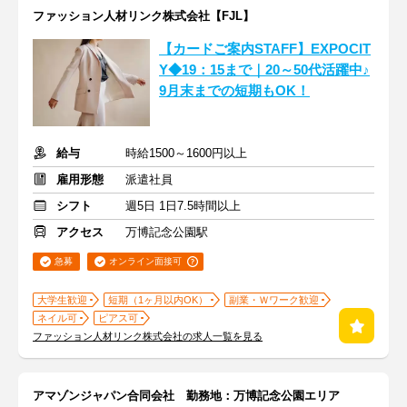
ファッション人材リンク株式会社【FJL】
【カードご案内STAFF】EXPOCIT
Y◆19：15まで｜20～50代活躍中♪
9月末までの短期もOK！
給与
時給1500～1600円以上
雇用形態
派遣社員
シフト
週5日 1日7.5時間以上
アクセス
万博記念公園駅
急募
オンライン面接可
大学生歓迎
短期（1ヶ月以内OK）
副業・Ｗワーク歓迎
ネイル可
ピアス可
ファッション人材リンク株式会社の求人一覧を見る
アマゾンジャパン合同会社 勤務地：万博記念公園エリア