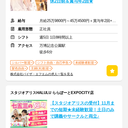
休2日制＆賞与年2回★
給与
月給25万9800円～45万4500円＋賞与年2回+交通費
雇用形態
正社員
シフト
週5日 1日8時間以上
アクセス
万博記念公園駅
徒歩6分
シルバー歓迎
シフト自由・自己申告
未経験者歓迎
髪色自由
主婦(夫)歓迎
株式会社バイザ・エフエムの求人一覧を見る
スタジオアリスHALULU ららぽーとEXPOCITY店
【スタジオアリスの受付】11月ま
での短期★未経験歓迎！土日のみ
で講義やサークルと両立♪