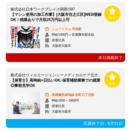
株式会社日本ワークプレイス関西/397
【マシン使用の加工作業】[大阪市住之江区]WEB登録
OK！残業ありで月収25万円以上可
ニュートラム
平林駅
時給1400円＋交通費全額支給
派遣社員
大阪府大阪市
本日掲載終了
株式会社ウィルエージェンシーメディカルケア北大阪支店
【保育士】高時給×日払いOK♪保育補助業務での就業
◎事前見学OK
長堀鶴見緑地線
谷町六丁目駅
時給1650～1850円
派遣社員
大阪府大阪市
応募終了日：
8月31日