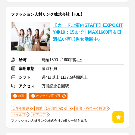
ファッション人材リンク株式会社【FJL】
【カードご案内STAFF】EXPOCIT
Y◆19：15まで｜MAX1600円＆日
週払い有◎男女活躍中♪
給与
時給1500～1600円以上
雇用形態
派遣社員
シフト
週4日以上 1日7.5時間以上
アクセス
万博記念公園駅
急募
オンライン面接可
大学生歓迎
短期（1ヶ月以内OK）
副業・Ｗワーク歓迎
ネイル可
ピアス可
ファッション人材リンク株式会社の求人一覧を見る