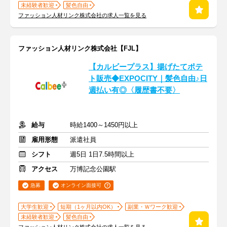
未経験者歓迎
髪色自由
ファッション人材リンク株式会社の求人一覧を見る
ファッション人材リンク株式会社【FJL】
【カルビープラス】揚げたてポテ
ト販売◆EXPOCITY｜髪色自由♪日
週払い有◎〈履歴書不要〉
給与
時給1400～1450円以上
雇用形態
派遣社員
シフト
週5日 1日7.5時間以上
アクセス
万博記念公園駅
急募
オンライン面接可
大学生歓迎
短期（1ヶ月以内OK）
副業・Ｗワーク歓迎
未経験者歓迎
髪色自由