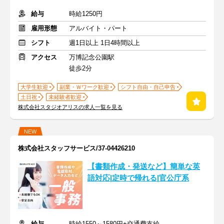
給与
時給1250円
雇用形態
アルバイト・パート
シフト
週1日以上 1日4時間以上
アクセス
万博記念公園駅
徒歩2分
大学生歓迎
副業・Ｗワーク歓迎
シフト自由・自己申告
土日祝
未経験者歓迎
株式会社スタジオアリスの求人一覧を見る
NEW
株式会社スタッフサービス/37-04426210
【書類作成・発送など】簡単な英
語対応|定時で帰れる|官公庁系
給与
時給1550～1580円+交通費支給