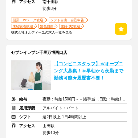
アクセス
南千里駅
徒歩3分
副業・Ｗワーク歓迎
シフト自由・自己申告
未経験者歓迎
髪色自由
主婦(夫)歓迎
株式会社ミルフィーユの求人一覧を見る
セブンイレブン千里万博西口店
【コンビニスタッフ】≪オープニ
ング大募集！≫早朝から夜勤まで
勤務可能★履歴書不要！
給与
夜勤：時給1500円～＋諸手当（日勤：時給1200～1300円＋諸手当）
雇用形態
アルバイト・パート
シフト
週2日以上 1日4時間以上
アクセス
山田駅
徒歩10分