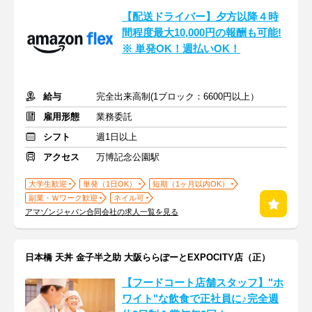
【配送ドライバー】夕方以降４時
間程度最大10,000円の報酬も可能!
※ 単発OK！週払いOK！
給与
完全出来高制(1ブロック：6600円以上）
雇用形態
業務委託
シフト
週1日以上
アクセス
万博記念公園駅
大学生歓迎
単発（1日OK）
短期（1ヶ月以内OK）
副業・Ｗワーク歓迎
ネイル可
アマゾンジャパン合同会社の求人一覧を見る
日本橋 天丼 金子半之助 大阪ららぽーとEXPOCITY店（正）
【フードコート店舗スタッフ】"ホ
ワイト"な飲食で正社員に♪完全週