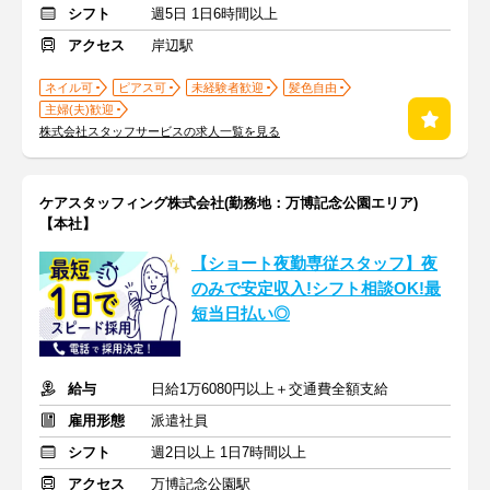
シフト
週5日 1日6時間以上
アクセス
岸辺駅
ネイル可
ピアス可
未経験者歓迎
髪色自由
主婦(夫)歓迎
株式会社スタッフサービスの求人一覧を見る
ケアスタッフィング株式会社(勤務地：万博記念公園エリア)
【本社】
【ショート夜勤専従スタッフ】夜
のみで安定収入!シフト相談OK!最
短当日払い◎
給与
日給1万6080円以上＋交通費全額支給
雇用形態
派遣社員
シフト
週2日以上 1日7時間以上
アクセス
万博記念公園駅