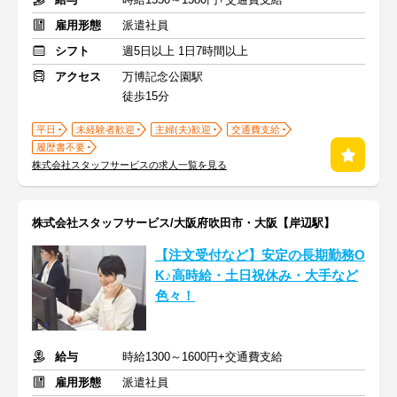
雇用形態
派遣社員
シフト
週5日以上 1日7時間以上
アクセス
万博記念公園駅
徒歩15分
平日
未経験者歓迎
主婦(夫)歓迎
交通費支給
履歴書不要
株式会社スタッフサービスの求人一覧を見る
株式会社スタッフサービス/大阪府吹田市・大阪【岸辺駅】
【注文受付など】安定の長期勤務O
K♪高時給・土日祝休み・大手など
色々！
給与
時給1300～1600円+交通費支給
雇用形態
派遣社員