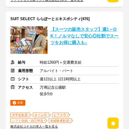
ファッション人材リンク株式会社の求人一覧を見る
SUIT SELECT ららぽーとエキスポシティ[476]
【スーツの販売スタッフ】週1～O
K！ノルマなしで安心◎社割でスー
ツをお得に購入も♪
給与
時給1260円＋交通費支給
雇用形態
アルバイト・パート
シフト
週1日以上 1日1時間以上
アクセス
万博記念公園駅
徒歩5分
急募
大学生歓迎
ネイル可
ピアス可
シフト自由・自己申告
未経験者歓迎
株式会社コナカの求人一覧を見る