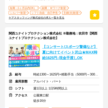
短期（1ヶ月以内OK）
副業・Ｗワーク歓迎
シルバー歓迎
シフト自由・自己申告
主婦(夫)歓迎
ケアスタッフィング株式会社の求人一覧を見る
関西ユナイトプロテクション株式会社 ※勤務地：吹田市【関西
ユナイトプロテクション株式会社】
【コンサート/スポーツ警備など】
夏に向けてイベント沢山★MAX時
給1625円♪現金手渡しOK
給与
時給1300～1625円+精勤手当（5000円～30000円）＋交通費支給
雇用形態
アルバイト・パート
シフト
週1日以上 1日5時間以上
アクセス
公園東口駅
徒歩16分