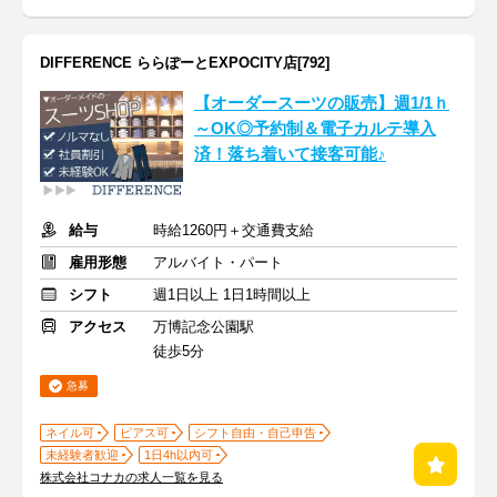
DIFFERENCE ららぽーとEXPOCITY店[792]
【オーダースーツの販売】週1/1ｈ
～OK◎予約制＆電子カルテ導入
済！落ち着いて接客可能♪
給与
時給1260円＋交通費支給
雇用形態
アルバイト・パート
シフト
週1日以上 1日1時間以上
アクセス
万博記念公園駅
徒歩5分
急募
ネイル可
ピアス可
シフト自由・自己申告
未経験者歓迎
1日4h以内可
株式会社コナカの求人一覧を見る