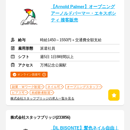
【Arnold Palmer】オープニング
アーノルドパーマー・エキスポシ
ティ 接客販売
給与
時給1450～1550円＋交通費全額支給
雇用形態
派遣社員
シフト
週5日 1日8時間以上
アクセス
万博記念公園駅
オンライン面接可
副業・Ｗワーク歓迎
ネイル可
オープニングスタッフ
ピアス可
未経験者歓迎
株式会社スタッフブリッジの求人一覧を見る
株式会社スタッフブリッジ(233856)
【IL BISONTE】髪色ネイル自由｜