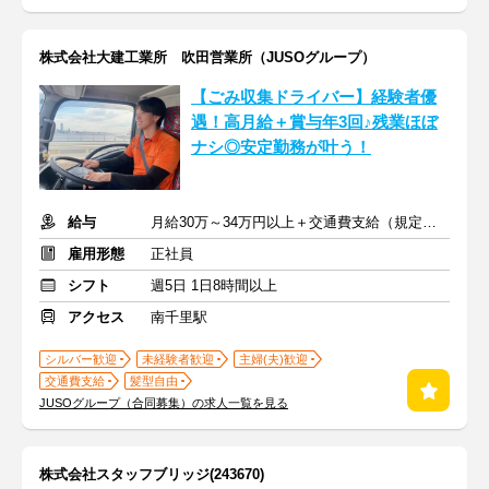
株式会社大建工業所 吹田営業所（JUSOグループ）
【ごみ収集ドライバー】経験者優
遇！高月給＋賞与年3回♪残業ほぼ
ナシ◎安定勤務が叶う！
給与
月給30万～34万円以上＋交通費支給（規定による）
雇用形態
正社員
シフト
週5日 1日8時間以上
アクセス
南千里駅
シルバー歓迎
未経験者歓迎
主婦(夫)歓迎
交通費支給
髪型自由
JUSOグループ（合同募集）の求人一覧を見る
株式会社スタッフブリッジ(243670)