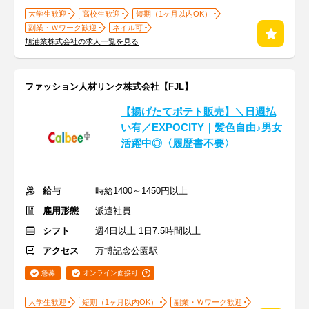
大学生歓迎
高校生歓迎
短期（1ヶ月以内OK）
副業・Ｗワーク歓迎
ネイル可
旭油業株式会社の求人一覧を見る
ファッション人材リンク株式会社【FJL】
【揚げたてポテト販売】＼日週払
い有／EXPOCITY｜髪色自由♪男女
活躍中◎〈履歴書不要〉
給与
時給1400～1450円以上
雇用形態
派遣社員
シフト
週4日以上 1日7.5時間以上
アクセス
万博記念公園駅
急募
オンライン面接可
大学生歓迎
短期（1ヶ月以内OK）
副業・Ｗワーク歓迎