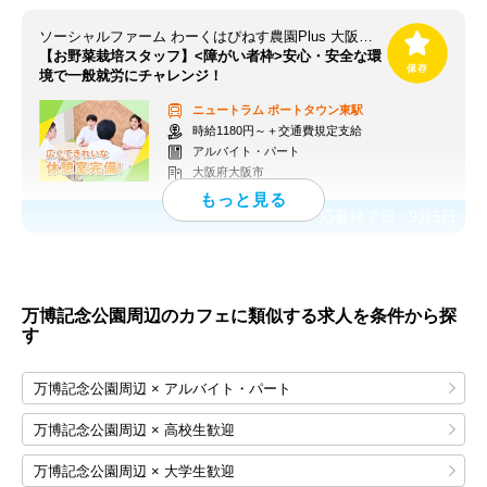
ソーシャルファーム わーくはぴねす農園Plus 大阪第3【求人番号13666】
【お野菜栽培スタッフ】<障がい者枠>安心・安全な環
境で一般就労にチャレンジ！
ニュートラム
ポートタウン東駅
時給1180円～＋交通費規定支給
アルバイト・パート
大阪府大阪市
応募終了日：
9月5日
万博記念公園周辺のカフェに類似する求人を条件から探
す
万博記念公園周辺 × アルバイト・パート
万博記念公園周辺 × 高校生歓迎
万博記念公園周辺 × 大学生歓迎