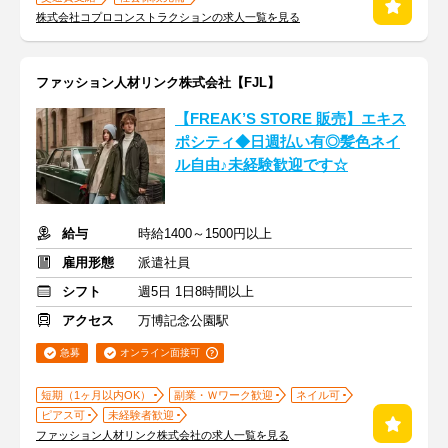
株式会社コプロコンストラクションの求人一覧を見る
ファッション人材リンク株式会社【FJL】
【FREAK’S STORE 販売】エキス
ポシティ◆日週払い有◎髪色ネイ
ル自由♪未経験歓迎です☆
給与
時給1400～1500円以上
雇用形態
派遣社員
シフト
週5日 1日8時間以上
アクセス
万博記念公園駅
急募
オンライン面接可
短期（1ヶ月以内OK）
副業・Ｗワーク歓迎
ネイル可
ピアス可
未経験者歓迎
ファッション人材リンク株式会社の求人一覧を見る