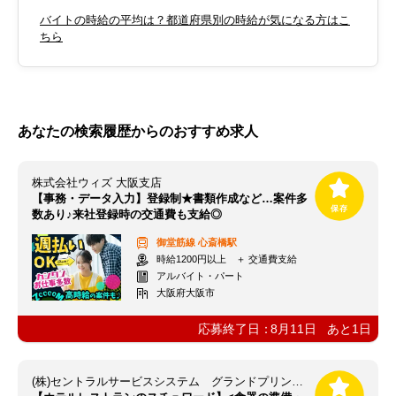
バイトの時給の平均は？都道府県別の時給が気になる方はこ
ちら
あなたの検索履歴からのおすすめ求人
株式会社ウィズ 大阪支店
【事務・データ入力】登録制★書類作成など…案件多
数あり♪来社登録時の交通費も支給◎
御堂筋線
心斎橋駅
時給1200円以上 ＋ 交通費支給
アルバイト・パート
大阪府大阪市
応募終了日：
8月11日
あと
1
日
(株)セントラルサービスシステム グランドプリンスホテル大阪ベイ 【089SK】