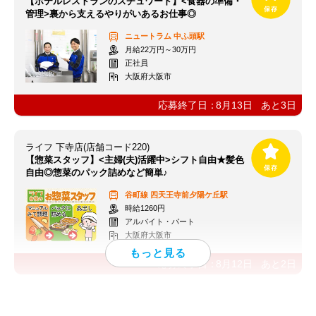
【ホテルレストランのスチュワード】<食器の準備・
管理>裏から支えるやりがいあるお仕事◎
ニュートラム
中ふ頭駅
月給22万円～30万円
正社員
大阪府大阪市
応募終了日：
8月13日
あと
3
日
ライフ 下寺店(店舗コード220)
【惣菜スタッフ】<主婦(夫)活躍中>シフト自由★髪色
自由◎惣菜のパック詰めなど簡単♪
谷町線
四天王寺前夕陽ケ丘駅
時給1260円
アルバイト・パート
大阪府大阪市
応募終了日：
8月12日
あと
2
日