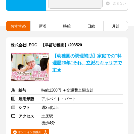
含まない
おすすめ
新着
時給
日給
月給
株式会社LEOC 【早苗幼稚園】/203520
【幼稚園の調理補助】家庭での"料
理歴20年"それ、立派なキャリアで
す★
給与
時給1200円 ＋交通費全額支給
雇用形態
アルバイト・パート
シフト
週2日以上
アクセス
土居駅
徒歩4分
オンライン面接可