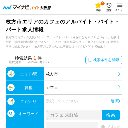
0
大阪府
保存
履歴
メニュー
枚方市エリアのカフェのアルバイト・バイト・
パート求人情報
枚方市のカフェの人気バイト・アルバイト・パートを探すならマイナビバイト。勤務地
や駅、職種等の検索だけではなく、こだわり条件検索を使ってカフェに関するお仕事を
簡単に検索できます。枚方市のカフェのお仕事探しはマイナビバイトで検索！
1
検索結果
件
検索条件を登録
（最終更新日：2026年8月7日）
エリア/駅
枚方市
カフェ
職種
選択してください
選択
こだわり
キーワード
検索
含まない