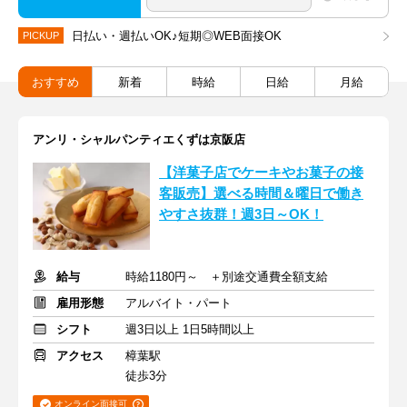
日払い・週払いOK♪短期◎WEB面接OK
PICKUP
おすすめ
新着
時給
日給
月給
アンリ・シャルパンティエくずは京阪店
【洋菓子店でケーキやお菓子の接
客販売】選べる時間＆曜日で働き
やすさ抜群！週3日～OK！
給与
時給1180円～ ＋別途交通費全額支給
雇用形態
アルバイト・パート
シフト
週3日以上 1日5時間以上
アクセス
樟葉駅
徒歩3分
オンライン面接可