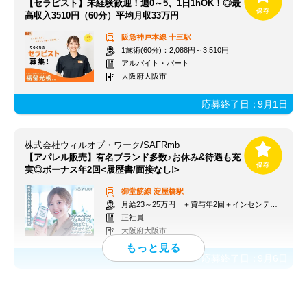
【セラピスト】未経験歓迎！週0～5、1日1hOK！◎最
高収入3510円（60分）平均月収33万円
阪急神戸本線
十三駅
1施術(60分)：2,088円～3,510円
アルバイト・パート
大阪府大阪市
応募終了日：
9月1日
株式会社ウィルオブ・ワーク/SAFRmb
【アパレル販売】有名ブランド多数♪お休み&待遇も充
実◎ボーナス年2回<履歴書/面接なし!>
御堂筋線
淀屋橋駅
月給23～25万円 ＋賞与年2回＋インセンティブ＋交通費
正社員
大阪府大阪市
応募終了日：
9月6日