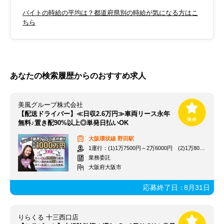
バイトの時給の平均は？都道府県別の時給が気になる方はこ
ちら
あなたの検索履歴からのおすすめ求人
美風グループ株式会社
【配送ドライバー】≪日収2.6万円≫車両リース永年
無料♪置き配90%以上◎単発日払いOK
大阪環状線
野田駅
1運行：(1)1万7500円～2万6000円 (2)1万8000円～2万6000円
業務委託
大阪府大阪市
応募終了日：
8月31日
りらくる 十三西口店