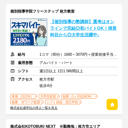
個別指導学院フリーステップ 枚方教室
【個別指導の塾講師】選考はオン
ラインで完結◎初バイトOK！得意
科目から◎大学生活躍中♪
給与
1コマ（80分）1680～3070円＋授業前後手当500円＋交通費全額支給
雇用形態
アルバイト・パート
シフト
週1日以上 1日1.5時間以上
アクセス
枚方市駅
徒歩4分
単発（1日OK）
大学生歓迎
短期（1ヶ月以内OK）
副業・Ｗワーク歓迎
シフト自由・自己申告
株式会社成学社の求人一覧を見る
株式会社KOTOBUKI NEXT ※勤務地：枚方市エリア