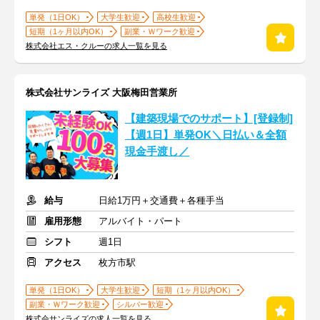
単発（1日OK）
大学生歓迎
高校生歓迎
短期（1ヶ月以内OK）
副業・Ｗワーク歓迎
株式会社エス・クルーの求人一覧を見る
株式会社サンライズ 大阪梅田営業所
【建築現場でのサポート】[登録制]
【週1日】単発OK＼日払い＆全額
現金手渡し／
給与
日給1万円＋交通費＋各種手当
雇用形態
アルバイト・パート
シフト
週1日
アクセス
枚方市駅
単発（1日OK）
大学生歓迎
短期（1ヶ月以内OK）
副業・Ｗワーク歓迎
シルバー歓迎
株式会サンライズの求人一覧を見る