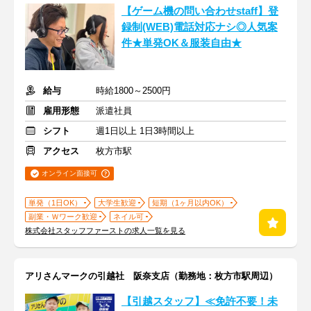
【ゲーム機の問い合わせstaff】登
録制(WEB)電話対応ナシ◎人気案
件★単発OK＆服装自由★
給与
時給1800～2500円
雇用形態
派遣社員
シフト
週1日以上 1日3時間以上
アクセス
枚方市駅
オンライン面接可
単発（1日OK）
大学生歓迎
短期（1ヶ月以内OK）
副業・Ｗワーク歓迎
ネイル可
株式会社スタッフファーストの求人一覧を見る
アリさんマークの引越社 阪奈支店（勤務地：枚方市駅周辺）
【引越スタッフ】≪免許不要！未