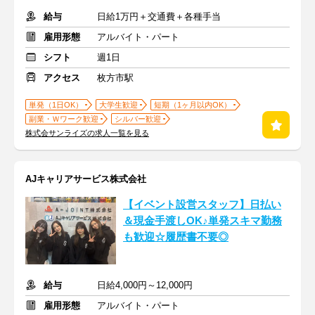
給与
日給1万円＋交通費＋各種手当
雇用形態
アルバイト・パート
シフト
週1日
アクセス
枚方市駅
単発（1日OK）
大学生歓迎
短期（1ヶ月以内OK）
副業・Ｗワーク歓迎
シルバー歓迎
株式会サンライズの求人一覧を見る
AJキャリアサービス株式会社
【イベント設営スタッフ】日払い
＆現金手渡しOK♪単発スキマ勤務
も歓迎☆履歴書不要◎
給与
日給4,000円～12,000円
雇用形態
アルバイト・パート