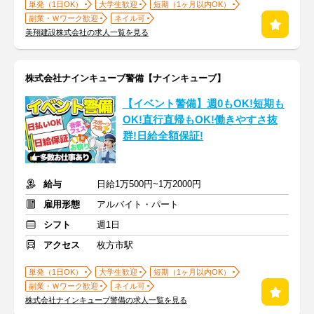
単発（1日OK）
大学生歓迎
短期（1ヶ月以内OK）
副業・Ｗワーク歓迎
ネイル可
美翔建設株式会社の求人一覧を見る
株式会社ナインキューブ警備【ナインキューブ】
【イベント警備】週0もOK!短期も
OK!直行直帰もOK!働きやすさ抜
群!日給全額保証!
給与
日給1万500円~1万2000円
雇用形態
アルバイト・パート
シフト
週1日
アクセス
枚方市駅
単発（1日OK）
大学生歓迎
短期（1ヶ月以内OK）
副業・Ｗワーク歓迎
ネイル可
株式会社ナインキューブ警備の求人一覧を見る