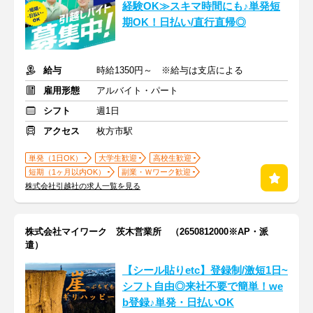
経験OK≫スキマ時間にも♪単発短
期OK！日払い/直行直帰◎
給与
時給1350円～ ※給与は支店による
雇用形態
アルバイト・パート
シフト
週1日
アクセス
枚方市駅
単発（1日OK）
大学生歓迎
高校生歓迎
短期（1ヶ月以内OK）
副業・Ｗワーク歓迎
株式会社引越社の求人一覧を見る
株式会社マイワーク 茨木営業所 （2650812000※AP・派
遣）
【シール貼りetc】登録制/激短1日~
シフト自由◎来社不要で簡単！we
b登録♪単発・日払いOK