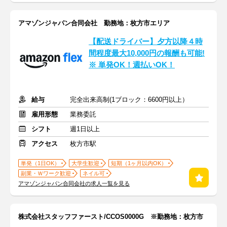
アマゾンジャパン合同会社 勤務地：枚方市エリア
【配送ドライバー】夕方以降４時
間程度最大10,000円の報酬も可能!
※ 単発OK！週払いOK！
給与
完全出来高制(1ブロック：6600円以上）
雇用形態
業務委託
シフト
週1日以上
アクセス
枚方市駅
単発（1日OK）
大学生歓迎
短期（1ヶ月以内OK）
副業・Ｗワーク歓迎
ネイル可
アマゾンジャパン合同会社の求人一覧を見る
株式会社スタッフファースト/CCOS0000G ※勤務地：枚方市