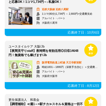
と応募OK！1コマ1,734円～♪私服OK！
近鉄大阪線
近鉄八尾駅
1コマ(80分)1,734円 ～ 2,800円+交通費支給
アルバイト・パート
大阪府八尾市
応募終了日：
10月6日
ユースタイルケア 大阪/Jb
【夜間見守りstaff】夜時間を有効活用◎日収14648
円！無資格でも稼げます/Jb
阪堺電気軌道上町線
天王寺駅前駅
時給1831～1895円（深夜手当含む）＋交通費支給
アルバイト・パート
大阪府大阪市
応募終了日：
8月12日
更生保護法人 和衷会
【調理補助】≪週1～×駅チカ≫スキル＆資格は一切不