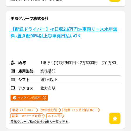
美風グループ株式会社
【配送ドライバー】≪日収2.6万円≫車両リース永年無
料♪置き配90%以上◎単発日払いOK
給与
1運行：(1)1万7500円～2万6000円 (2)1万8000円～2万6000円
雇用形態
業務委託
シフト
週1日以上
アクセス
枚方市駅
オンライン面接可
単発（1日OK）
大学生歓迎
短期（1ヶ月以内OK）
副業・Ｗワーク歓迎
ネイル可
美風グループ株式会社の求人一覧を見る