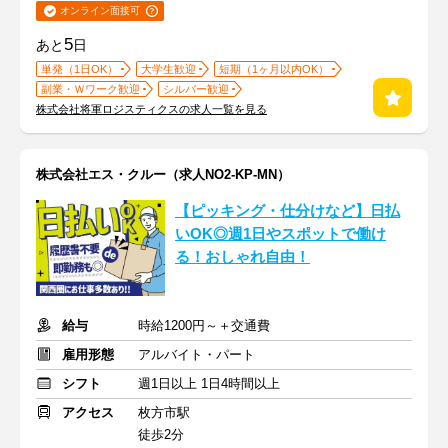
オンライン面接可
5
あと
日
単発（1日OK）
大学生歓迎
短期（1ヶ月以内OK）
副業・Ｗワーク歓迎
シルバー歓迎
株式会社将軍ロジスティクスの求人一覧を見る
株式会社エス・クルー（求人NO2-KP-MN）
【ピッキング・仕分けなど】日払
いOK◎週1日やスポットで働け
る！おしゃれ自由！
給与
時給1200円～＋交通費
雇用形態
アルバイト・パート
シフト
週1日以上 1日4時間以上
アクセス
枚方市駅
徒歩2分