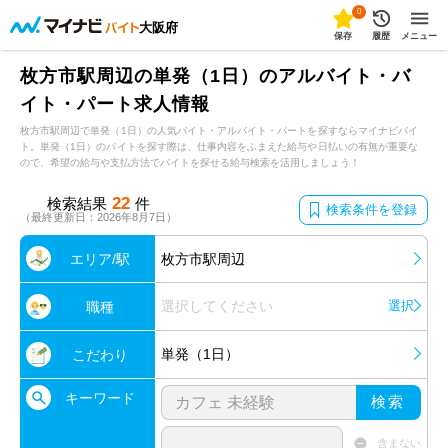
0
大阪府
保存
履歴
メニュー
枚方市駅周辺の単発（1日）のアルバイト・バ
イト・パート求人情報
枚方市駅周辺で単発（1日）の人気バイト・アルバイト・パートを探すならマイナビバイ
ト。単発（1日）のバイトを探す際は、仕事内容をふまえた給与や日払いの有無が重要な
ので、希望の給与や支払方法でバイトを探せる給与検索を活用しましょう！
22
検索結果
件
検索条件を登録
（最終更新日：2026年8月7日）
エリア/駅
枚方市駅周辺
選択してください
選択
職種
単発（1日）
こだわり
キーワード
検索
含まない