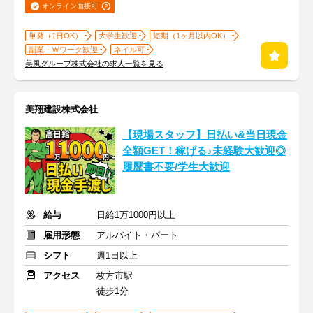
オンライン面接可
単発（1日OK）
大学生歓迎
短期（1ヶ月以内OK）
副業・Ｗワーク歓迎
ネイル可
美風グループ株式会社の求人一覧を見る
美翔建設株式会社
【現場スタッフ】日払い&当日現金
全額GET！稼げる♪未経験大歓迎◎
履歴書不要/学生大歓迎
給与
日給1万1000円以上
雇用形態
アルバイト・パート
シフト
週1日以上
アクセス
枚方市駅
徒歩1分