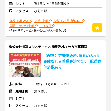
シフト
週1日以上 1日3時間以上
アクセス
枚方市駅
単発（1日OK）
大学生歓迎
短期（1ヶ月以内OK）
副業・Ｗワーク歓迎
ネイル可
AJキャリアサービス株式会社の求人一覧を見る
株式会社将軍ロジスティクス ※勤務地：枚方市駅周辺
【配達】定着率抜群♪日勤のみ×長
距離なし★普通免許でOK！配送案
件多数あり
給与
1運行：1万4000円～以上
雇用形態
業務委託
シフト
アクセス
枚方市駅