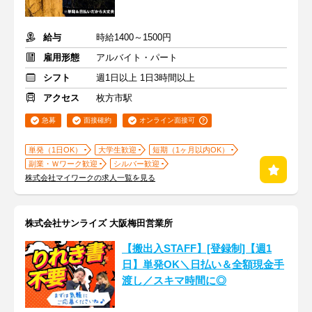
給与
時給1400～1500円
雇用形態
アルバイト・パート
シフト
週1日以上 1日3時間以上
アクセス
枚方市駅
急募
面接確約
オンライン面接可
単発（1日OK）
大学生歓迎
短期（1ヶ月以内OK）
副業・Ｗワーク歓迎
シルバー歓迎
株式会社マイワークの求人一覧を見る
株式会社サンライズ 大阪梅田営業所
【搬出入STAFF】[登録制]【週1
日】単発OK＼日払い＆全額現金手
渡し／スキマ時間に◎