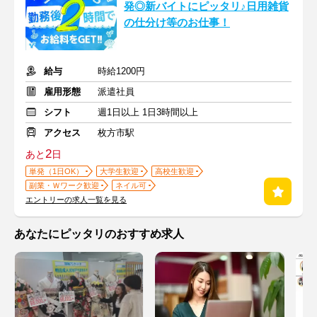
発◎新バイトにピッタリ♪日用雑貨
の仕分け等のお仕事！
給与
時給1200円
雇用形態
派遣社員
シフト
週1日以上 1日3時間以上
アクセス
枚方市駅
2
あと
日
単発（1日OK）
大学生歓迎
高校生歓迎
副業・Ｗワーク歓迎
ネイル可
エントリーの求人一覧を見る
あなたにピッタリのおすすめ求人