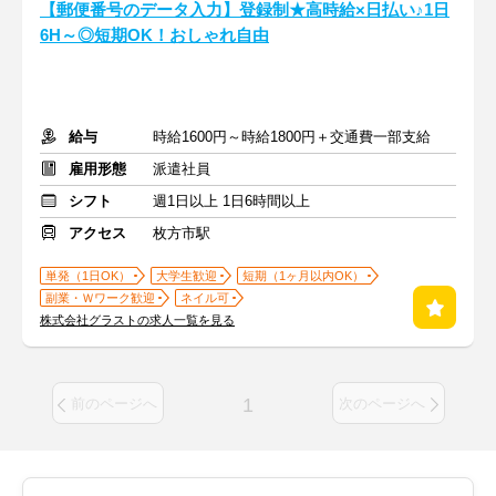
【郵便番号のデータ入力】登録制★高時給×日払い♪1日
6H～◎短期OK！おしゃれ自由
給与
時給1600円～時給1800円＋交通費一部支給
雇用形態
派遣社員
シフト
週1日以上 1日6時間以上
アクセス
枚方市駅
単発（1日OK）
大学生歓迎
短期（1ヶ月以内OK）
副業・Ｗワーク歓迎
ネイル可
株式会社グラストの求人一覧を見る
1
前のページへ
次のページへ