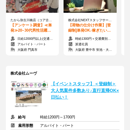
たから弥古川橋店（コア古川橋西館）
株式会社NEXTスタッフサービス/NＫＳke10090
株
【アンケート調査】≪単
【荷物の仕分け作業】[登
【
発≫20~30代男性活躍
録制]単発OK♪稼ぎたい時
登
中！3hだけで1万2000円
だけサクッとIN◎日払い
あ
日給12000円以上(交通費規定支給)
時給1300円＋交通費別途一部支給
手渡し★履歴書不要
でお給料GET可★
い
アルバイト・パート
派遣社員
大阪府 門真市
大阪府 豊中市 蛍池・大阪国際空港（伊丹空港）周辺
株式会社ムーヴ
【イベントスタッフ】＜登録制＞
大人気案件多数あり♪直行直帰OK×
日払い！
給与
時給1200円～1700円
雇用形態
アルバイト・パート