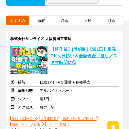
おすすめ
新着
時給
日給
月給
株式会社サンライズ 大阪梅田営業所
【軽作業】[登録制]【週1日】単発
OK＼日払い＆全額現金手渡し／ス
キマ時間に◎
給与
日給1万円＋交通費＋各種手当
雇用形態
アルバイト・パート
シフト
週1日
アクセス
枚方市駅
単発（1日OK）
大学生歓迎
短期（1ヶ月以内OK）
副業・Ｗワーク歓迎
シルバー歓迎