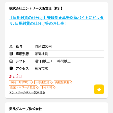
株式会社エントリー大阪支店【KSI】
【日用雑貨の仕分け】登録制★単発◎新バイトにピッタ
リ♪日用雑貨の仕分け等のお仕事！
給与
時給1200円
雇用形態
派遣社員
シフト
週1日以上 1日3時間以上
アクセス
枚方市駅
2
あと
日
単発（1日OK）
大学生歓迎
高校生歓迎
副業・Ｗワーク歓迎
ネイル可
エントリーの求人一覧を見る
美風グループ株式会社