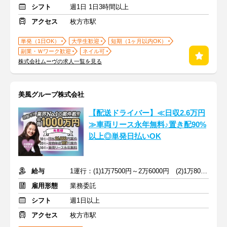
シフト
週1日 1日3時間以上
アクセス
枚方市駅
単発（1日OK）
大学生歓迎
短期（1ヶ月以内OK）
副業・Ｗワーク歓迎
ネイル可
株式会社ムーヴの求人一覧を見る
美風グループ株式会社
【配送ドライバー】≪日収2.6万円
≫車両リース永年無料♪置き配90%
以上◎単発日払いOK
給与
1運行：(1)1万7500円～2万6000円 (2)1万8000円～2万6000円
雇用形態
業務委託
シフト
週1日以上
アクセス
枚方市駅