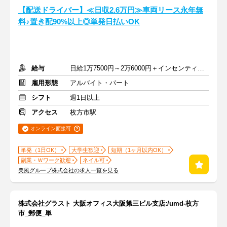
【配送ドライバー】≪日収2.6万円≫車両リース永年無
料♪置き配90%以上◎単発日払いOK
給与
日給1万7500円～2万6000円＋インセンティブあり
雇用形態
アルバイト・パート
シフト
週1日以上
アクセス
枚方市駅
オンライン面接可
単発（1日OK）
大学生歓迎
短期（1ヶ月以内OK）
副業・Ｗワーク歓迎
ネイル可
美風グループ株式会社の求人一覧を見る
株式会社グラスト 大阪オフィス大阪第三ビル支店:/umd-枚方
市_郵便_単