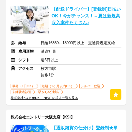
【配送ドライバー】[登録制]日払い
OK！今がチャンス！→夏は新規高
収入案件たくさん♪
給与
日給16350～18900円以上＋交通費規定支給
雇用形態
派遣社員
シフト
週5日以上
アクセス
枚方市駅
徒歩1分
単発（1日OK）
短期（1ヶ月以内OK）
シルバー歓迎
未経験者歓迎
駅から5分以内
株式会社KOTOBUKI NEXTの求人一覧を見る
株式会社エントリー大阪支店【KSI】
【通販雑貨の仕分け】登録制★単