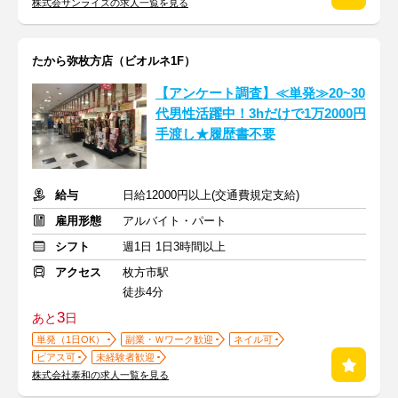
株式会サンライズの求人一覧を見る
たから弥枚方店（ビオルネ1F）
【アンケート調査】≪単発≫20~30
代男性活躍中！3hだけで1万2000円
手渡し★履歴書不要
給与
日給12000円以上(交通費規定支給)
雇用形態
アルバイト・パート
シフト
週1日 1日3時間以上
アクセス
枚方市駅
徒歩4分
3
あと
日
単発（1日OK）
副業・Ｗワーク歓迎
ネイル可
ピアス可
未経験者歓迎
株式会社泰和の求人一覧を見る