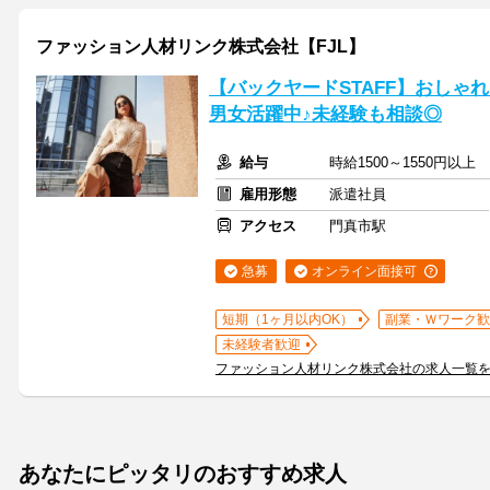
ファッション人材リンク株式会社【FJL】
【バックヤードSTAFF】おしゃれ
男女活躍中♪未経験も相談◎
給与
時給1500～1550円以上
雇用形態
派遣社員
アクセス
門真市駅
急募
オンライン面接可
短期（1ヶ月以内OK）
副業・Ｗワーク歓
未経験者歓迎
ファッション人材リンク株式会社の求人一覧
あなたにピッタリのおすすめ求人