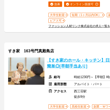
急募
オンライン面接可
大学生歓迎
短期（1ヶ月以内OK）
ピアス可
ファッション人材リンク株式会社の求人一覧
すき家 163号門真殿島店
【すき家のホール・キッチン】日
簡単◎[早朝手当あり]
給与
時給1230円～【早朝】時
雇用形態
アルバイト・パート
アクセス
西三荘駅
徒歩9分
大学生歓迎
高校生歓迎
副業・Ｗワ