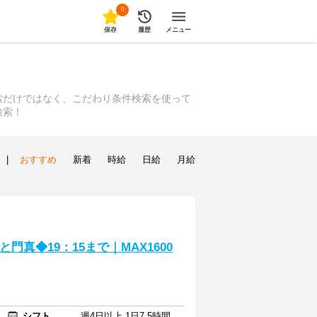
0
保存
履歴
メニュー
索だけではなく、こだわり条件検索を使って
検索！
|
おすすめ
新着
時給
日給
月給
門真◆19：15まで｜MAX1600
シフト
週4日以上 1日7.5時間以上