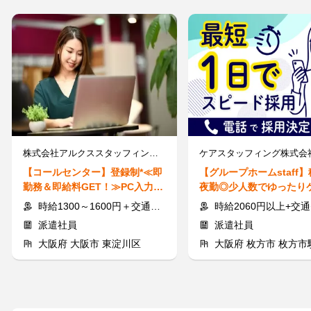
株式会社アルクススタッフィング/ＡＫＳca00000
【コールセンター】登録制*≪即
【グループホームstaff
勤務＆即給料GET！≫PC入力が
夜勤◎少人数でゆったり
出来ればOK♪来社不要◎
最短当日払い＆シフト相
時給1300～1600円＋交通費別途一部支給
時給2060円以上+交通費全
派遣社員
派遣社員
大阪府 大阪市 東淀川区
大阪府 枚方市 枚方市