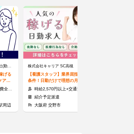
ケアスタッフィング株式会社(勤務地：枚方市エリア)【本社】
株式会社キャリア SC高槻
】稼げる
【看護スタッフ】業界屈指の好
【イベント警備】
ケア◎
条件！日勤だけで理想の月収へ♪
もOK!直行直帰
談OK
抜群!日給全額保
額支給
時給2,570円以上+交通費全額支給
日給1万500
紹介予定派遣
アルバイト
駅周辺
大阪府 交野市
大阪府 泉南