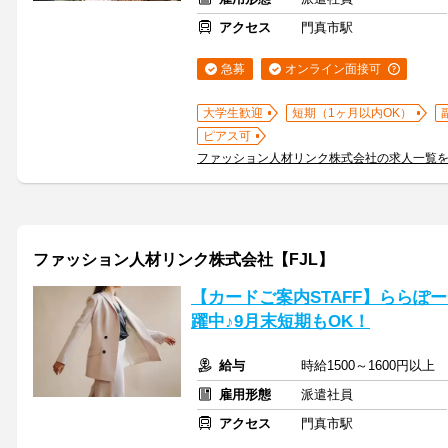
アクセス
門真市駅
急募
オンライン面接可
大学生歓迎
短期（1ヶ月以内OK）
ピアス可
ファッション人材リンク株式会社の求人一覧
ファッション人材リンク株式会社【FJL】
【カードご案内STAFF】ららぽー
躍中♪9月末短期もOK！
給与
時給1500～1600円以上
雇用形態
派遣社員
アクセス
門真市駅