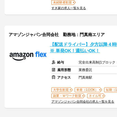
未経験者歓迎
すき家の求人一覧を見る
アマゾンジャパン合同会社 勤務地：門真南エリア
【配送ドライバー】夕方以降４時間
※ 単発OK！週払いOK！
給与
完全出来高制(1ブロック：
雇用形態
業務委託
アクセス
門真南駅
大学生歓迎
単発（1日OK）
短期（
副業・Ｗワーク歓迎
ネイル可
アマゾンジャパン合同会社の求人一覧を見る