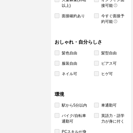
以上)
接可能
面接確約あり
今すぐ面接予
約可能
おしゃれ・自分らしさ
髪色自由
髪型自由
服装自由
ピアス可
ネイル可
ヒゲ可
環境
駅から5分以内
車通勤可
バイク/自転車
英語力・語学
通勤可
力が身に付く
PCスキルが身