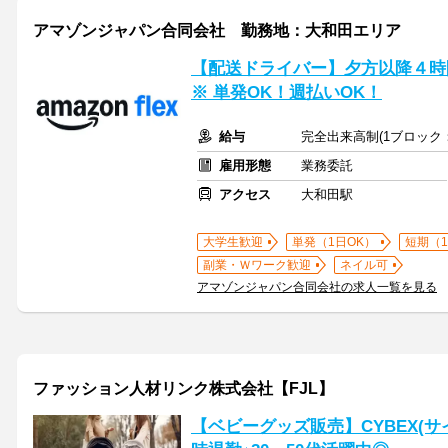
アマゾンジャパン合同会社 勤務地：大和田エリア
【配送ドライバー】夕方以降４時間
※ 単発OK！週払いOK！
給与
完全出来高制(1ブロック：
雇用形態
業務委託
アクセス
大和田駅
大学生歓迎
単発（1日OK）
短期（
副業・Ｗワーク歓迎
ネイル可
アマゾンジャパン合同会社の求人一覧を見る
ファッション人材リンク株式会社【FJL】
【ベビーグッズ販売】CYBEX(サ