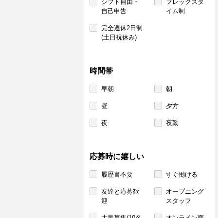
シフト自由・
フレックスタ
自己申告
イム制
完全週休2日制
(土日祝休み)
時間帯
早朝
朝
昼
夕方
夜
夜勤
応募時に嬉しい
履歴書不要
すぐ働ける
友達と応募歓
オープニング
迎
スタッフ
大量募集(10名
オンライン面