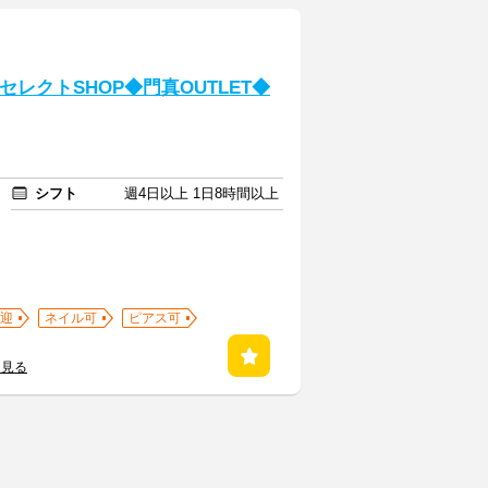
セレクトSHOP◆門真OUTLET◆
シフト
週4日以上 1日8時間以上
迎
ネイル可
ピアス可
を見る