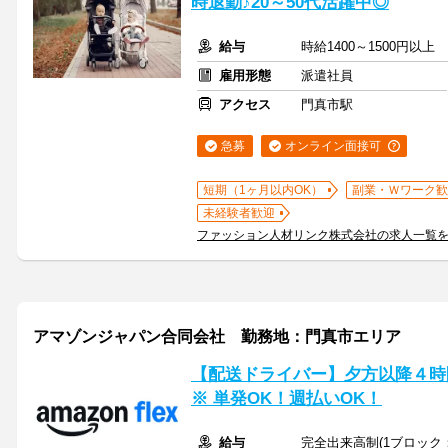
時退勤♪20～50代活躍中◎
給与
時給1400～1500円以上
雇用形態
派遣社員
アクセス
門真市駅
急募
オンライン面接可
短期（1ヶ月以内OK）
副業・Ｗワーク歓
未経験者歓迎
ファッション人材リンク株式会社の求人一覧
アマゾンジャパン合同会社 勤務地：門真市エリア
【配送ドライバー】夕方以降４時間
※ 単発OK！週払いOK！
給与
完全出来高制(1ブロック：