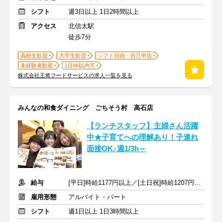
シフト
週3日以上 1日2時間以上
アクセス
北信太駅
徒歩7分
高校生歓迎
大学生歓迎
シフト自由・自己申告
未経験者歓迎
1日4h以内可
株式会社王将フードサービスの求人一覧を見る
みんなの和食ダイニング ごちそう村 高石店
【ランチスタッフ】主婦さん活躍
中★子育てへの理解あり！子連れ
面接OK♪週1/3h～
給与
[平日]時給1177円以上／[土日祝]時給1207円以上+交通費支給
雇用形態
アルバイト・パート
シフト
週1日以上 1日3時間以上