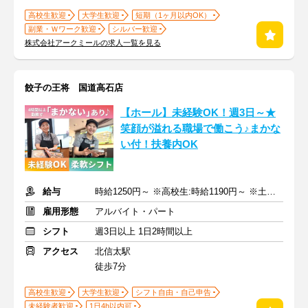
高校生歓迎
大学生歓迎
短期（1ヶ月以内OK）
副業・Ｗワーク歓迎
シルバー歓迎
株式会社アークミールの求人一覧を見る
餃子の王将 国道高石店
【ホール】未経験OK！週3日～★
笑顔が溢れる職場で働こう♪まかな
い付！扶養内OK
給与
時給1250円～ ※高校生:時給1190円～ ※土日祝+50円
雇用形態
アルバイト・パート
シフト
週3日以上 1日2時間以上
アクセス
北信太駅
徒歩7分
高校生歓迎
大学生歓迎
シフト自由・自己申告
未経験者歓迎
1日4h以内可