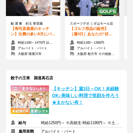
鮨 酒 肴 杉玉 香里園
スポーツデポ くずはモール店
【寿司居酒屋のキッチ
【ゴルフ用品の販売】
【
ン】出費の多い8月にバイ
［週4日］あなたの“好
ガ
ト開始♪髪/カラコンetc.オ
き”を活かせる仕事◎未経
色
時給1180～1475円 以上 ※交通費支給
時給1180～1380円
シャレ自由★
験OK！シフト相談OK
アルバイト・パート
アルバイト・パート
大阪府 寝屋川市
大阪府 枚方市 その他枚方市
餃子の王将 国道高石店
【キッチン】週3日～OK！未経験
OK♪美味しい料理で笑顔を作ろう
★まかない有！
給与
時給1250円～ ※高校生:時給1190円～ ※土日祝+50円
雇用形態
アルバイト・パート