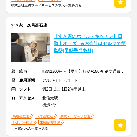
株式会社王将フードサービスの求人一覧を見る
すき家 26号高石店
【すき家のホール・キッチン】日
勤｜オーダー&お会計はセルフで簡
単◎[早朝手当あり]
給与
時給1200円～【早朝】時給+150円 ※交通費支給
雇用形態
アルバイト・パート
シフト
週2日以上 1日2時間以上
アクセス
北信太駅
徒歩7分
高校生歓迎
大学生歓迎
副業・Ｗワーク歓迎
シルバー歓迎
未経験者歓迎
すき家の求人一覧を見る