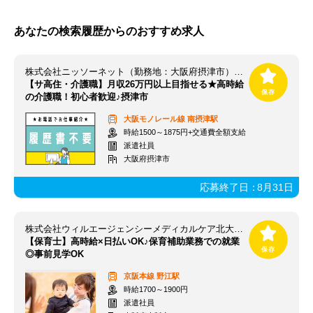
あなたの検索履歴からのおすすめ求人
株式会社ニッソーネット（勤務地：大阪府摂津市）/a095i000000S50cAAC!
【サ高住・介護職】月収26万円以上目指せる★高時給
の介護職！初心者歓迎♪摂津市
大阪モノレール線
南摂津駅
時給1500～1875円+交通費全額支給
派遣社員
大阪府摂津市
応募終了日：
8月31日
株式会社ウィルエージェンシーメディカルケア北大阪支店
【保育士】高時給×日払いOK♪保育補助業務での就業
◎事前見学OK
京阪本線
野江駅
時給1700～1900円
派遣社員