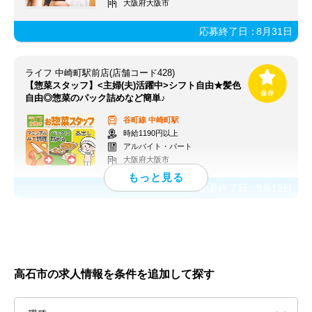
大阪府大阪市
応募終了日：
8月31日
ライフ 中崎町駅前店(店舗コード428)
【惣菜スタッフ】<主婦(夫)活躍中>シフト自由★髪色
自由◎惣菜のパック詰めなど簡単♪
谷町線
中崎町駅
時給1190円以上
アルバイト・パート
大阪府大阪市
応募終了日：
8月12日
高石市の求人情報を条件を追加して探す