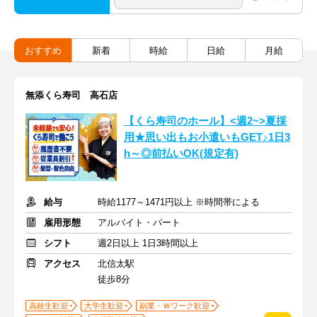
おすすめ
新着
時給
日給
月給
無添くら寿司 高石店
【くら寿司のホール】<週2~>夏採
用★思い出もお小遣いもGET♪1日3
h～◎前払いOK(規定有)
給与
時給1177～1471円以上 ※時間帯による
雇用形態
アルバイト・パート
シフト
週2日以上 1日3時間以上
アクセス
北信太駅
徒歩8分
高校生歓迎
大学生歓迎
副業・Ｗワーク歓迎