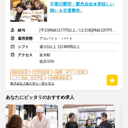
不要◎髪型・髪色自由★美味しい
賄い＆交通費有♪
給与
[平日]時給1177円以上／[土日祝]時給1207円以上+交通費支給
雇用形態
アルバイト・パート
シフト
週1日以上 1日3時間以上
アクセス
富木駅
徒歩10分
高校生歓迎
大学生歓迎
副業・Ｗワーク歓迎
シフト自由・自己申告
未経験者歓迎
株式会社入船の求人一覧を見る
あなたにピッタリのおすすめ求人