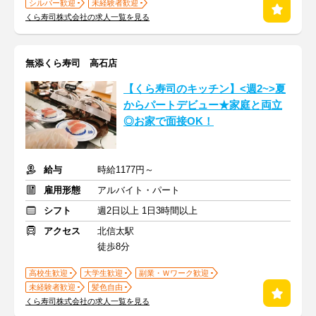
シルバー歓迎
未経験者歓迎
くら寿司株式会社の求人一覧を見る
無添くら寿司 高石店
【くら寿司のキッチン】<週2~>夏
からパートデビュー★家庭と両立
◎お家で面接OK！
給与
時給1177円～
雇用形態
アルバイト・パート
シフト
週2日以上 1日3時間以上
アクセス
北信太駅
徒歩8分
高校生歓迎
大学生歓迎
副業・Ｗワーク歓迎
未経験者歓迎
髪色自由
くら寿司株式会社の求人一覧を見る