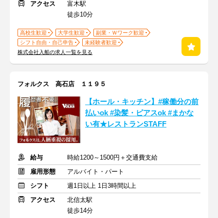
アクセス
富木駅
徒歩10分
高校生歓迎
大学生歓迎
副業・Ｗワーク歓迎
シフト自由・自己申告
未経験者歓迎
株式会社入船の求人一覧を見る
フォルクス 高石店 １１９５
【ホール・キッチン】#稼働分の前
払いok #染髪・ピアスok #まかな
い有★レストランSTAFF
給与
時給1200～1500円＋交通費支給
雇用形態
アルバイト・パート
シフト
週1日以上 1日3時間以上
アクセス
北信太駅
徒歩14分