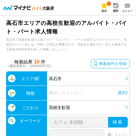
0
大阪府
保存
履歴
メニュー
高石市エリアの高校生歓迎のアルバイト・バイ
ト・パート求人情報
高石市で高校生歓迎の人気バイト・アルバイト・パートを探すならマイナビバイト。高
校生のバイト探しは、学業との両立が重要なので、高校生が働きやすい求人を検索でき
る高校生歓迎条件を使って検索しましょう！
10
検索結果
件
検索条件を登録
（最終更新日：2026年8月7日）
エリア/駅
高石市
選択してください
選択
職種
高校生歓迎
こだわり
キーワード
検索
含まない