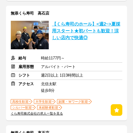
無添くら寿司 高石店
【くら寿司のホール】<週2~>夏採
用スタート★初パートも歓迎！涼
しい店内で快適◎
給与
時給1177円～
雇用形態
アルバイト・パート
シフト
週2日以上 1日3時間以上
アクセス
北信太駅
徒歩8分
高校生歓迎
大学生歓迎
副業・Ｗワーク歓迎
シルバー歓迎
未経験者歓迎
くら寿司株式会社の求人一覧を見る
無添くら寿司 高石店