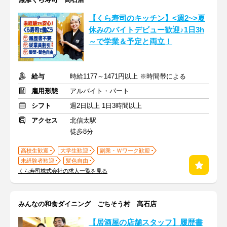
【くら寿司のキッチン】<週2~>夏
休みのバイトデビュー歓迎♪1日3h
～で学業＆予定と両立！
給与
時給1177～1471円以上 ※時間帯による
雇用形態
アルバイト・パート
シフト
週2日以上 1日3時間以上
アクセス
北信太駅
徒歩8分
高校生歓迎
大学生歓迎
副業・Ｗワーク歓迎
未経験者歓迎
髪色自由
くら寿司株式会社の求人一覧を見る
みんなの和食ダイニング ごちそう村 高石店
【居酒屋の店舗スタッフ】履歴書