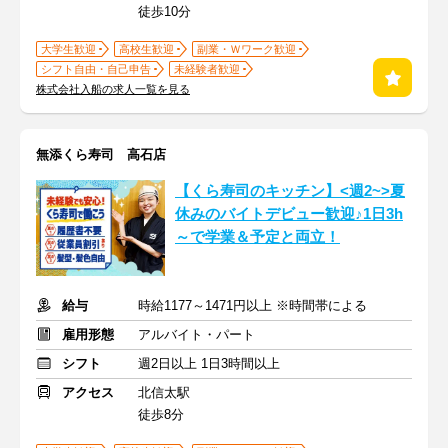
徒歩10分
大学生歓迎
高校生歓迎
副業・Ｗワーク歓迎
シフト自由・自己申告
未経験者歓迎
株式会社入船の求人一覧を見る
無添くら寿司 高石店
【くら寿司のキッチン】<週2~>夏
休みのバイトデビュー歓迎♪1日3h
～で学業＆予定と両立！
給与
時給1177～1471円以上 ※時間帯による
雇用形態
アルバイト・パート
シフト
週2日以上 1日3時間以上
アクセス
北信太駅
徒歩8分