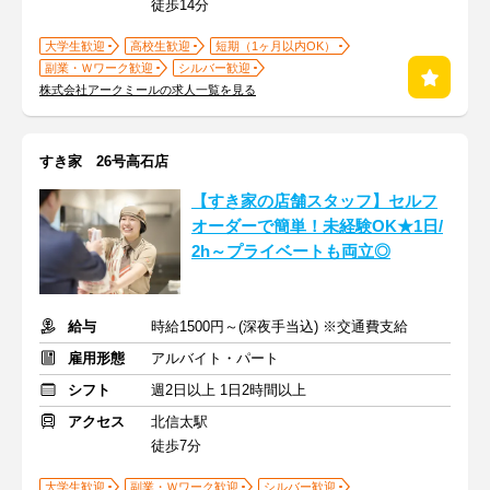
徒歩14分
大学生歓迎
高校生歓迎
短期（1ヶ月以内OK）
副業・Ｗワーク歓迎
シルバー歓迎
株式会社アークミールの求人一覧を見る
すき家 26号高石店
【すき家の店舗スタッフ】セルフ
オーダーで簡単！未経験OK★1日/
2h～プライベートも両立◎
給与
時給1500円～(深夜手当込) ※交通費支給
雇用形態
アルバイト・パート
シフト
週2日以上 1日2時間以上
アクセス
北信太駅
徒歩7分
大学生歓迎
副業・Ｗワーク歓迎
シルバー歓迎