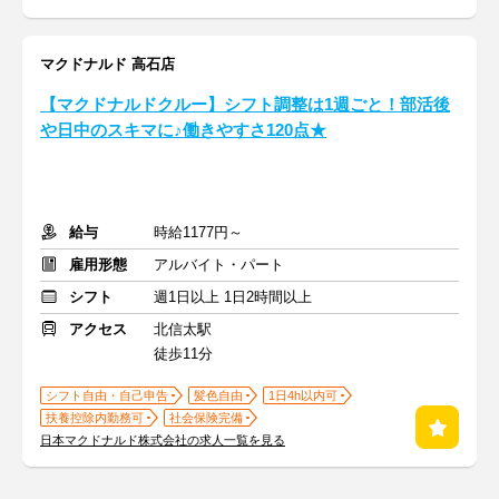
マクドナルド 高石店
【マクドナルドクルー】シフト調整は1週ごと！部活後
や日中のスキマに♪働きやすさ120点★
給与
時給1177円～
雇用形態
アルバイト・パート
シフト
週1日以上 1日2時間以上
アクセス
北信太駅
徒歩11分
シフト自由・自己申告
髪色自由
1日4h以内可
扶養控除内勤務可
社会保険完備
日本マクドナルド株式会社の求人一覧を見る