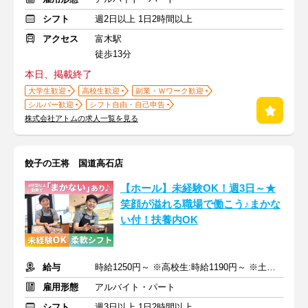
シフト
週2日以上 1日2時間以上
アクセス
富木駅
徒歩13分
本日、掲載終了
大学生歓迎
高校生歓迎
副業・Ｗワーク歓迎
シルバー歓迎
シフト自由・自己申告
株式会社アトムの求人一覧を見る
餃子の王将 国道高石店
【ホール】未経験OK！週3日～★
笑顔が溢れる職場で働こう♪まかな
い付！扶養内OK
給与
時給1250円～ ※高校生:時給1190円～ ※土日祝+50円
雇用形態
アルバイト・パート
シフト
週3日以上 1日2時間以上