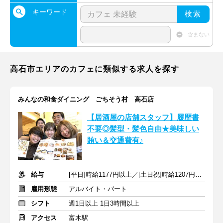
キーワード
検索
含まない
高石市エリアのカフェに類似する求人を探す
みんなの和食ダイニング ごちそう村 高石店
【居酒屋の店舗スタッフ】履歴書
不要◎髪型・髪色自由★美味しい
賄い＆交通費有♪
給与
[平日]時給1177円以上／[土日祝]時給1207円以上+交通費支給
雇用形態
アルバイト・パート
シフト
週1日以上 1日3時間以上
アクセス
富木駅