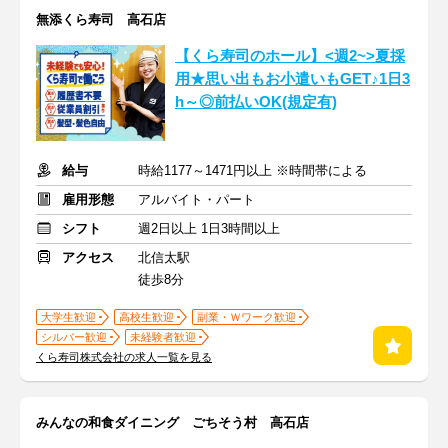
無添くら寿司 高石店
【くら寿司のホール】<週2~>夏採
用★思い出もお小遣いもGET♪1日3
h～◎前払いOK(規定有)
給与
時給1177～1471円以上 ※時間帯による
雇用形態
アルバイト・パート
シフト
週2日以上 1日3時間以上
アクセス
北信太駅
徒歩8分
大学生歓迎
高校生歓迎
副業・Ｗワーク歓迎
シルバー歓迎
未経験者歓迎
くら寿司株式会社の求人一覧を見る
みんなの和食ダイニング ごちそう村 高石店