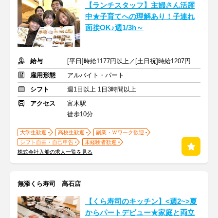
【ランチスタッフ】主婦さん活躍
中★子育てへの理解あり！子連れ
面接OK♪週1/3h～
給与
[平日]時給1177円以上／[土日祝]時給1207円以上+交通費支給
雇用形態
アルバイト・パート
シフト
週1日以上 1日3時間以上
アクセス
富木駅
徒歩10分
大学生歓迎
高校生歓迎
副業・Ｗワーク歓迎
シフト自由・自己申告
未経験者歓迎
株式会社入船の求人一覧を見る
無添くら寿司 高石店
【くら寿司のキッチン】<週2~>夏
からパートデビュー★家庭と両立