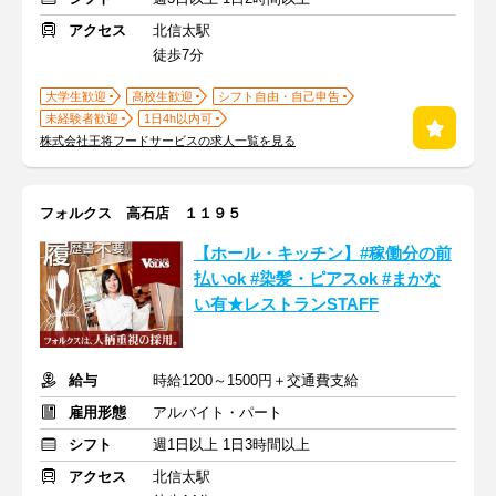
アクセス
北信太駅
徒歩7分
大学生歓迎
高校生歓迎
シフト自由・自己申告
未経験者歓迎
1日4h以内可
株式会社王将フードサービスの求人一覧を見る
フォルクス 高石店 １１９５
【ホール・キッチン】#稼働分の前
払いok #染髪・ピアスok #まかな
い有★レストランSTAFF
給与
時給1200～1500円＋交通費支給
雇用形態
アルバイト・パート
シフト
週1日以上 1日3時間以上
アクセス
北信太駅