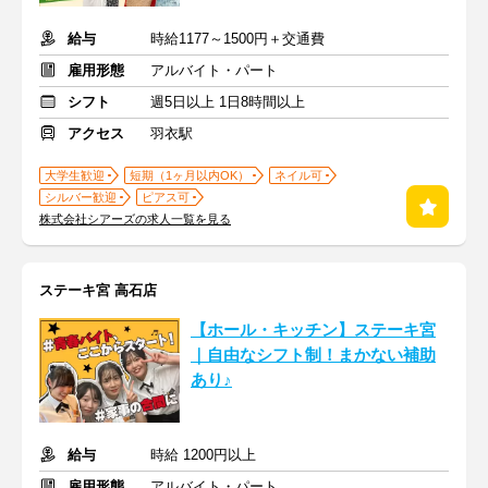
給与
時給1177～1500円＋交通費
雇用形態
アルバイト・パート
シフト
週5日以上 1日8時間以上
アクセス
羽衣駅
大学生歓迎
短期（1ヶ月以内OK）
ネイル可
シルバー歓迎
ピアス可
株式会社シアーズの求人一覧を見る
ステーキ宮 高石店
【ホール・キッチン】ステーキ宮
｜自由なシフト制！まかない補助
あり♪
給与
時給 1200円以上
雇用形態
アルバイト・パート