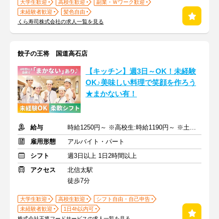
大学生歓迎
高校生歓迎
副業・Ｗワーク歓迎
未経験者歓迎
髪色自由
くら寿司株式会社の求人一覧を見る
餃子の王将 国道高石店
【キッチン】週3日～OK！未経験
OK♪美味しい料理で笑顔を作ろう
★まかない有！
給与
時給1250円～ ※高校生:時給1190円～ ※土日祝+50円
雇用形態
アルバイト・パート
シフト
週3日以上 1日2時間以上
アクセス
北信太駅
徒歩7分
大学生歓迎
高校生歓迎
シフト自由・自己申告
未経験者歓迎
1日4h以内可
株式会社王将フードサービスの求人一覧を見る