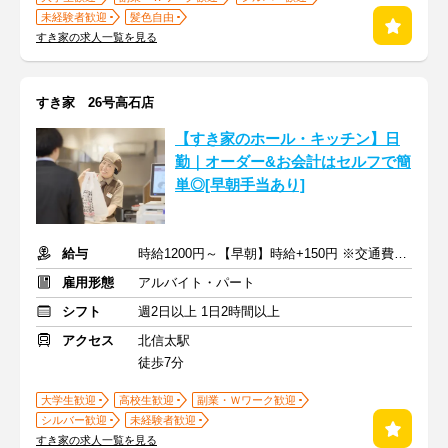
未経験者歓迎
髪色自由
すき家の求人一覧を見る
すき家 26号高石店
【すき家のホール・キッチン】日
勤｜オーダー&お会計はセルフで簡
単◎[早朝手当あり]
給与
時給1200円～【早朝】時給+150円 ※交通費支給
雇用形態
アルバイト・パート
シフト
週2日以上 1日2時間以上
アクセス
北信太駅
徒歩7分
大学生歓迎
高校生歓迎
副業・Ｗワーク歓迎
シルバー歓迎
未経験者歓迎
すき家の求人一覧を見る