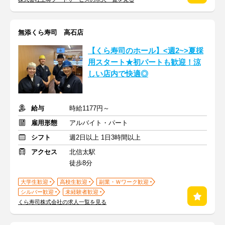
無添くら寿司 高石店
【くら寿司のホール】<週2~>夏採
用スタート★初パートも歓迎！涼
しい店内で快適◎
給与
時給1177円～
雇用形態
アルバイト・パート
シフト
週2日以上 1日3時間以上
アクセス
北信太駅
徒歩8分
大学生歓迎
高校生歓迎
副業・Ｗワーク歓迎
シルバー歓迎
未経験者歓迎
くら寿司株式会社の求人一覧を見る