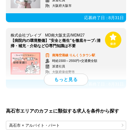
派遣社員
大阪府大阪市
応募終了日：
8月31日
株式会社ブレイブ MD南大阪支店/MDM27
【病院内の環境整備】"安全と衛生"を徹底キープ♪清
掃・補充・介助など◎専門知識は不要
南海空港線
りんくうタウン駅
時給1500～2550円+交通費全額
派遣社員
大阪府泉佐野市
応募終了日：
8月31日
高石市エリアのカフェに類似する求人を条件から探す
高石市 × アルバイト・パート