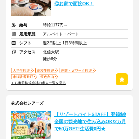
◎お家で面接OK！
給与
時給1177円～
雇用形態
アルバイト・パート
シフト
週2日以上 1日3時間以上
アクセス
北信太駅
徒歩8分
大学生歓迎
高校生歓迎
副業・Ｗワーク歓迎
未経験者歓迎
髪色自由
くら寿司株式会社の求人一覧を見る
株式会社シアーズ
【リゾートバイトSTAFF】登録制/
全国の観光地で住み込みOK!2カ月
で50万GET!生活費0円★