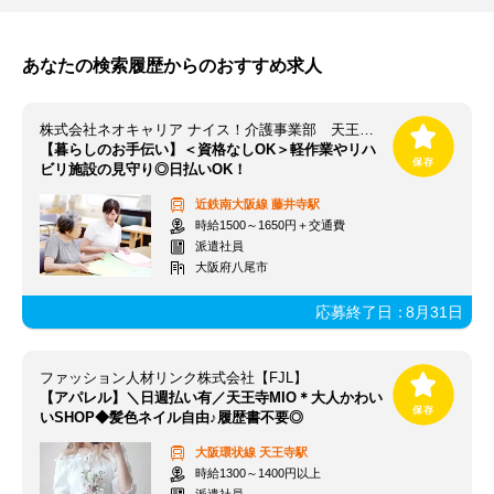
あなたの検索履歴からのおすすめ求人
株式会社ネオキャリア ナイス！介護事業部 天王寺支店／TNJ
【暮らしのお手伝い】＜資格なしOK＞軽作業やリハ
ビリ施設の見守り◎日払いOK！
近鉄南大阪線
藤井寺駅
時給1500～1650円＋交通費
派遣社員
大阪府八尾市
応募終了日：
8月31日
ファッション人材リンク株式会社【FJL】
【アパレル】＼日週払い有／天王寺MIO＊大人かわい
いSHOP◆髪色ネイル自由♪履歴書不要◎
大阪環状線
天王寺駅
時給1300～1400円以上