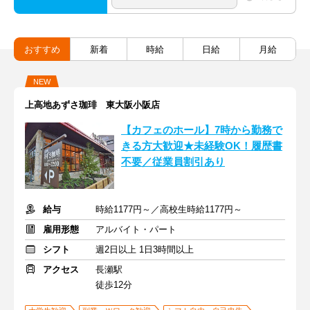
おすすめ
新着
時給
日給
月給
NEW
上高地あずさ珈琲 東大阪小阪店
【カフェのホール】7時から勤務で
きる方大歓迎★未経験OK！履歴書
不要／従業員割引あり
給与
時給1177円～／高校生時給1177円～
雇用形態
アルバイト・パート
シフト
週2日以上 1日3時間以上
アクセス
長瀬駅
徒歩12分