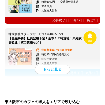
時給1300円～ + 交通費全額支給
派遣社員
大阪府大阪市
応募終了日：
8月12日
あと
2
日
株式会社スタッフサービス/37-04256721
【金融事務】社員登用予定！基本１７時退社！未経験
者歓迎！窓口業務など！
学研都市線(片町線)
住道駅
時給1510円+交通費支給
紹介予定派遣
大阪府大東市
応募終了日：
8月31日
東大阪市のカフェの求人をエリアで絞り込む