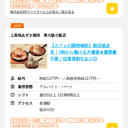
大学生歓迎
副業・Ｗワーク歓迎
シフト自由・自己申告
未経験者歓迎
1日4h以内可
株式会社KRフードサービスの求人一覧を見る
NEW
上高地あずさ珈琲 東大阪小阪店
【カフェの調理補助】朝活派必
見！7時から働ける方優遇★履歴書
不要／従業員割引あり◎
給与
時給1177円～／高校生時給1177円～
雇用形態
アルバイト・パート
シフト
週2日以上 1日3時間以上
アクセス
長瀬駅
徒歩12分
大学生歓迎
副業・Ｗワーク歓迎
シフト自由・自己申告
未経験者歓迎
1日4h以内可