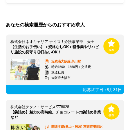
あなたの検索履歴からのおすすめ求人
株式会社ネオキャリア ナイス！介護事業部 天王寺支店／TNJ
【生活のお手伝い】＜資格なしOK＞軽作業やリハビ
リ施設の見守り◎日払いOK！
近鉄南大阪線
矢田駅
時給1500～1650円＋交通費
派遣社員
大阪府大阪市
応募終了日：
8月31日
株式会社テクノ・サービス/778028
【袋詰め】魅力の高時給。チョコレートの袋詰め作業
など
関西本線(亀山－難波)
東部市場前駅