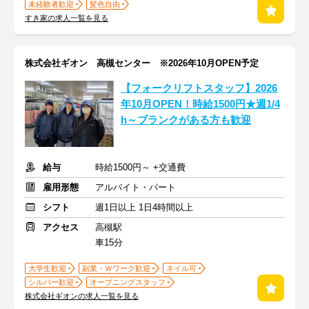
未経験者歓迎
髪色自由
すき家の求人一覧を見る
株式会社ギオン 高槻センター ※2026年10月OPEN予定
【フォークリフトスタッフ】2026
年10月OPEN！時給1500円★週1/4
h～ブランクがある方も歓迎
給与
時給1500円～ +交通費
雇用形態
アルバイト・パート
シフト
週1日以上 1日4時間以上
アクセス
高槻駅
車15分
大学生歓迎
副業・Ｗワーク歓迎
ネイル可
シルバー歓迎
オープニングスタッフ
株式会社ギオンの求人一覧を見る