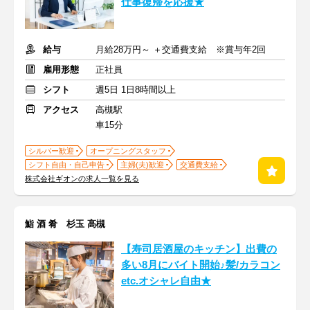
仕事復帰を応援★
給与
月給28万円～ ＋交通費支給 ※賞与年2回
雇用形態
正社員
シフト
週5日 1日8時間以上
アクセス
高槻駅
車15分
シルバー歓迎
オープニングスタッフ
シフト自由・自己申告
主婦(夫)歓迎
交通費支給
株式会社ギオンの求人一覧を見る
鮨 酒 肴 杉玉 高槻
【寿司居酒屋のキッチン】出費の
多い8月にバイト開始♪髪/カラコン
etc.オシャレ自由★