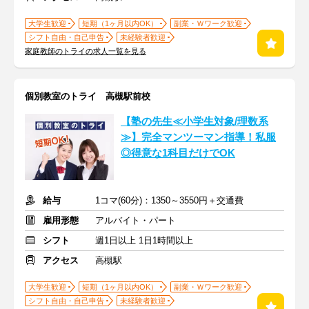
大学生歓迎
短期（1ヶ月以内OK）
副業・Ｗワーク歓迎
シフト自由・自己申告
未経験者歓迎
家庭教師のトライの求人一覧を見る
個別教室のトライ 高槻駅前校
【塾の先生≪小学生対象/理数系
≫】完全マンツーマン指導！私服
◎得意な1科目だけでOK
給与
1コマ(60分)：1350～3550円＋交通費
雇用形態
アルバイト・パート
シフト
週1日以上 1日1時間以上
アクセス
高槻駅
大学生歓迎
短期（1ヶ月以内OK）
副業・Ｗワーク歓迎
シフト自由・自己申告
未経験者歓迎