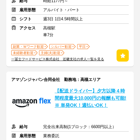
給与
時給1177円～
雇用形態
アルバイト・パート
シフト
週3日 1日4.5時間以上
アクセス
高槻駅
車7分
副業・Ｗワーク歓迎
シルバー歓迎
平日
未経験者歓迎
主婦(夫)歓迎
一冨士フードサービス株式会社 近畿支社の求人一覧を見る
アマゾンジャパン合同会社 勤務地：高槻エリア
【配送ドライバー】夕方以降４時
間程度最大10,000円の報酬も可能!
※ 単発OK！週払いOK！
給与
完全出来高制(1ブロック：6600円以上）
雇用形態
業務委託