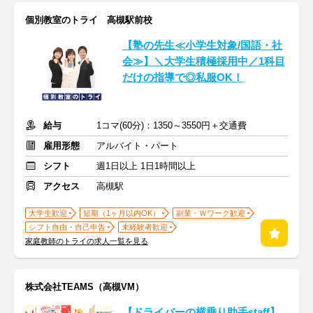
個別教室のトライ 高槻駅前校
【塾の先生≪小学生対象/国語・社
会≫】＼大学生積極採用中／1科目
だけの指導で◎私服OK！
給与
1コマ(60分)：1350～3550円＋交通費
雇用形態
アルバイト・パート
シフト
週1日以上 1日1時間以上
アクセス
高槻駅
大学生歓迎
短期（1ヶ月以内OK）
副業・Ｗワーク歓迎
シフト自由・自己申告
未経験者歓迎
家庭教師のトライの求人一覧を見る
株式会社TEAMS（高槻VM）
【ドライバーの横乗り助手staff】