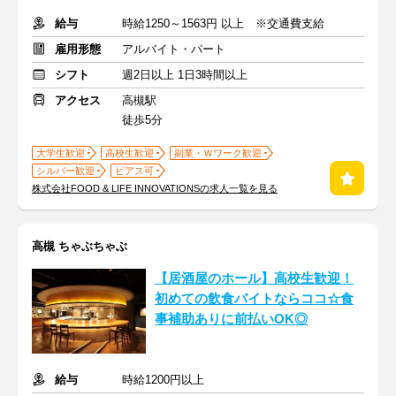
給与
時給1250～1563円 以上 ※交通費支給
雇用形態
アルバイト・パート
シフト
週2日以上 1日3時間以上
アクセス
高槻駅
徒歩5分
大学生歓迎
高校生歓迎
副業・Ｗワーク歓迎
シルバー歓迎
ピアス可
株式会社FOOD & LIFE INNOVATIONSの求人一覧を見る
高槻 ちゃぶちゃぶ
【居酒屋のホール】高校生歓迎！
初めての飲食バイトならココ☆食
事補助ありに前払いOK◎
給与
時給1200円以上