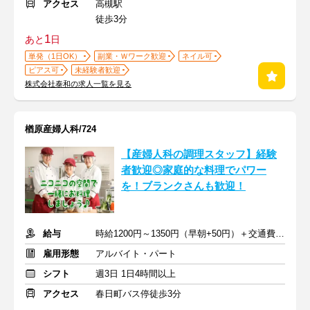
アクセス
高槻駅
徒歩3分
1
あと
日
単発（1日OK）
副業・Ｗワーク歓迎
ネイル可
ピアス可
未経験者歓迎
株式会社泰和の求人一覧を見る
楢原産婦人科/724
【産婦人科の調理スタッフ】経験
者歓迎◎家庭的な料理でパワー
を！ブランクさんも歓迎！
給与
時給1200円～1350円（早朝+50円）＋交通費全額支給
雇用形態
アルバイト・パート
シフト
週3日 1日4時間以上
アクセス
春日町バス停徒歩3分