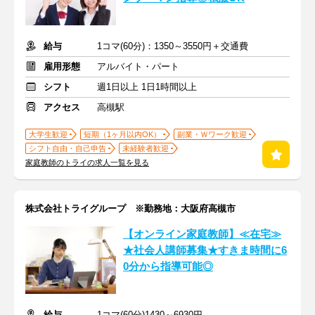
給与
1コマ(60分)：1350～3550円＋交通費
雇用形態
アルバイト・パート
シフト
週1日以上 1日1時間以上
アクセス
高槻駅
大学生歓迎
短期（1ヶ月以内OK）
副業・Ｗワーク歓迎
シフト自由・自己申告
未経験者歓迎
家庭教師のトライの求人一覧を見る
株式会社トライグループ ※勤務地：大阪府高槻市
【オンライン家庭教師】≪在宅≫
★社会人講師募集★すきま時間に6
0分から指導可能◎
給与
1コマ(60分)1430～6930円