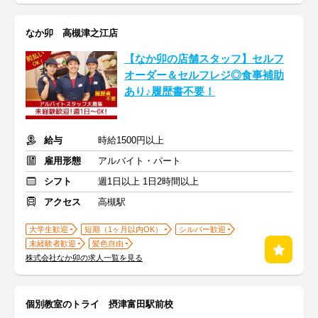
なか卯 高槻津之江店
【なか卯の店舗スタッフ】セルフ
オーダー＆セルフレジ◎食事補助
あり♪履歴書不要！
給与
時給1500円以上
雇用形態
アルバイト・パート
シフト
週1日以上 1日2時間以上
アクセス
高槻駅
大学生歓迎
短期（1ヶ月以内OK）
シルバー歓迎
未経験者歓迎
髪色自由
株式会社なか卯の求人一覧を見る
個別教室のトライ 摂津富田駅前校