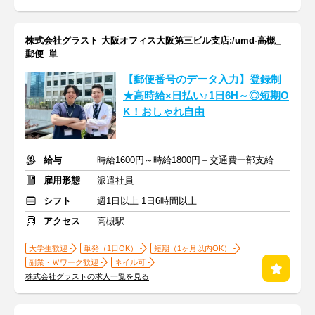
株式会社グラスト 大阪オフィス大阪第三ビル支店:/umd-高槻_
郵便_単
【郵便番号のデータ入力】登録制
★高時給×日払い♪1日6H～◎短期O
K！おしゃれ自由
給与
時給1600円～時給1800円＋交通費一部支給
雇用形態
派遣社員
シフト
週1日以上 1日6時間以上
アクセス
高槻駅
大学生歓迎
単発（1日OK）
短期（1ヶ月以内OK）
副業・Ｗワーク歓迎
ネイル可
株式会社グラストの求人一覧を見る