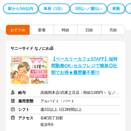
駅から5分以内
単発（1日）
日払い／週払い
夜勤
おすすめ
新着
時給
日給
月給
サニーサイド なノにわ店
【ベーカリーカフェSTAFF】短時
間勤務OK♪セルフレジで簡単◎社
割でお得★履歴書不要!!!
給与
高槻岡本店/武庫之荘店：時給1180円～ なノにわ店：時給1200円～
雇用形態
アルバイト・パート
シフト
週2日以上 1日2時間以上
アクセス
谷町四丁目駅
徒歩9分