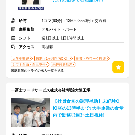
だけの指導で◎私服OK！
給与
1コマ(60分)：1350～3550円＋交通費
雇用形態
アルバイト・パート
シフト
週1日以上 1日1時間以上
アクセス
高槻駅
大学生歓迎
短期（1ヶ月以内OK）
副業・Ｗワーク歓迎
シフト自由・自己申告
未経験者歓迎
家庭教師のトライの求人一覧を見る
一冨士フードサービス株式会社/明治大阪工場
【社員食堂の調理補助】未経験O
K!昼の13時半まで♪大手企業の食堂
内で勤務◎週3~土日祝休!