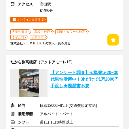
アクセス
高槻駅
徒歩6分
オンライン面接可
大学生歓迎
高校生歓迎
副業・Ｗワーク歓迎
ネイル可
ピアス可
株式会社ＫＩＣＨＩＲＩの求人一覧を見る
たから弥高槻店（アクトアモーレ1F）
【アンケート調査】≪単発≫20~30
代男性活躍中！3hだけで1万2000円
手渡し★履歴書不要
給与
日給12000円以上(交通費規定支給)
雇用形態
アルバイト・パート
シフト
週1日 1日3時間以上