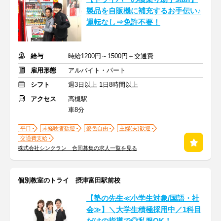
製品を自販機に補充するお手伝い♪
運転なし⇒免許不要！
給与
時給1200円～1500円＋交通費
雇用形態
アルバイト・パート
シフト
週3日以上 1日8時間以上
アクセス
高槻駅
車8分
平日
未経験者歓迎
髪色自由
主婦(夫)歓迎
交通費支給
株式会社シンクラン 合同募集の求人一覧を見る
個別教室のトライ 摂津富田駅前校
【塾の先生≪小学生対象/国語・社
会≫】＼大学生積極採用中／1科目