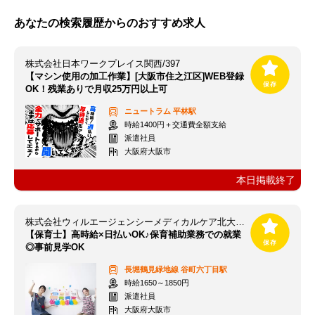
あなたの検索履歴からのおすすめ求人
株式会社日本ワークプレイス関西/397
【マシン使用の加工作業】[大阪市住之江区]WEB登録
OK！残業ありで月収25万円以上可
ニュートラム
平林駅
時給1400円＋交通費全額支給
派遣社員
大阪府大阪市
本日掲載終了
株式会社ウィルエージェンシーメディカルケア北大阪支店
【保育士】高時給×日払いOK♪保育補助業務での就業
◎事前見学OK
長堀鶴見緑地線
谷町六丁目駅
時給1650～1850円
派遣社員
大阪府大阪市