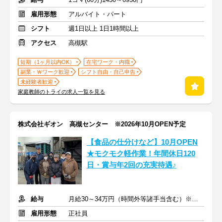
雇用形態
アルバイト・パート
シフト
週1日以上 1日1時間以上
アクセス
高槻駅
短期（1ヶ月以内OK）
在宅ワーク・内職
副業・Ｗワーク歓迎
シフト自由・自己申告
未経験者歓迎
家庭教師のトライの求人一覧を見る
株式会社ギオン 高槻センター ※2026年10月OPEN予定
【食品の仕分けなど】10月OPEN
★モクモク軽作業！年間休日120
日・賞与年2回の充実待遇♪
給与
月給30～34万円（時間外等諸手当含む）※賞与年2回
雇用形態
正社員