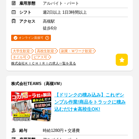
雇用形態
アルバイト・パート
シフト
週2日以上 1日3時間以上
アクセス
高槻駅
徒歩6分
オンライン面接可
大学生歓迎
高校生歓迎
副業・Ｗワーク歓迎
ネイル可
ピアス可
株式会社ＫＩＣＨＩＲＩの求人一覧を見る
株式会社TEAMS（高槻VM）
【ドリンクの積み込み】これぞシ
ンプル作業!商品をトラックに積み
込むだけ★高校生OK!
給与
時給1280円＋交通費