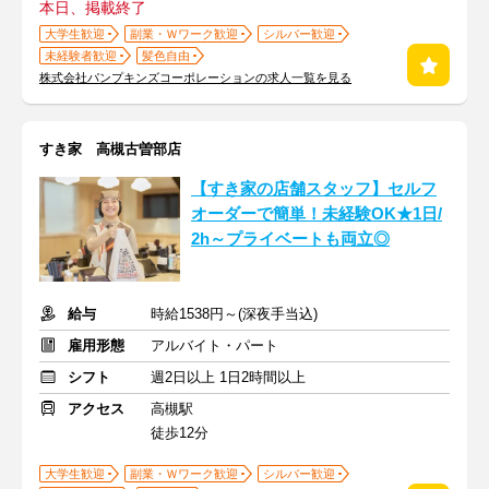
本日、掲載終了
大学生歓迎
副業・Ｗワーク歓迎
シルバー歓迎
未経験者歓迎
髪色自由
株式会社パンプキンズコーポレーションの求人一覧を見る
すき家 高槻古曽部店
【すき家の店舗スタッフ】セルフ
オーダーで簡単！未経験OK★1日/
2h～プライベートも両立◎
給与
時給1538円～(深夜手当込)
雇用形態
アルバイト・パート
シフト
週2日以上 1日2時間以上
アクセス
高槻駅
徒歩12分
大学生歓迎
副業・Ｗワーク歓迎
シルバー歓迎