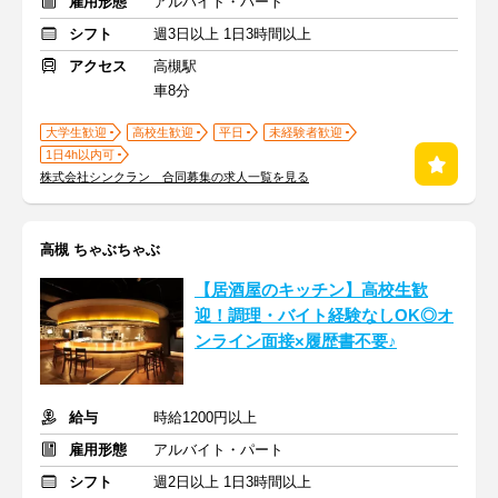
雇用形態
アルバイト・パート
シフト
週3日以上 1日3時間以上
アクセス
高槻駅
車8分
大学生歓迎
高校生歓迎
平日
未経験者歓迎
1日4h以内可
株式会社シンクラン 合同募集の求人一覧を見る
高槻 ちゃぶちゃぶ
【居酒屋のキッチン】高校生歓
迎！調理・バイト経験なしOK◎オ
ンライン面接×履歴書不要♪
給与
時給1200円以上
雇用形態
アルバイト・パート
シフト
週2日以上 1日3時間以上