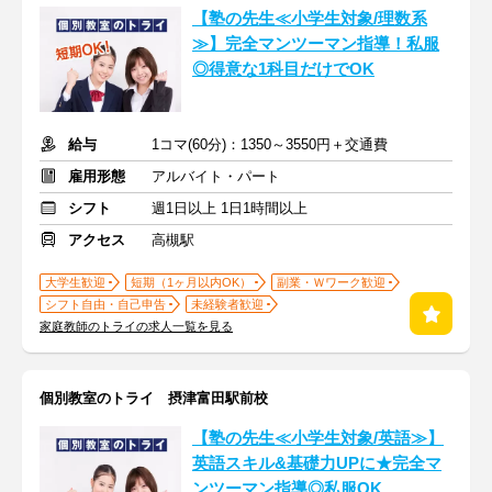
【塾の先生≪小学生対象/理数系
≫】完全マンツーマン指導！私服
◎得意な1科目だけでOK
給与
1コマ(60分)：1350～3550円＋交通費
雇用形態
アルバイト・パート
シフト
週1日以上 1日1時間以上
アクセス
高槻駅
大学生歓迎
短期（1ヶ月以内OK）
副業・Ｗワーク歓迎
シフト自由・自己申告
未経験者歓迎
家庭教師のトライの求人一覧を見る
個別教室のトライ 摂津富田駅前校
【塾の先生≪小学生対象/英語≫】
英語スキル&基礎力UPに★完全マ
ンツーマン指導◎私服OK