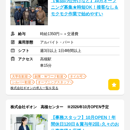
【食品の仕分けなど】10月オープ
ニング募集★時短OK！接客なし＆
モクモク作業で始めやすい
給与
時給1350円～＋交通費
雇用形態
アルバイト・パート
シフト
週3日以上 1日4時間以上
アクセス
高槻駅
車15分
大学生歓迎
副業・Ｗワーク歓迎
ネイル可
シルバー歓迎
オープニングスタッフ
株式会社ギオンの求人一覧を見る
株式会社ギオン 高槻センター ※2026年10月OPEN予定
【事務スタッフ】10月OPEN！年
間休日120日＆賞与年2回♪久々のお