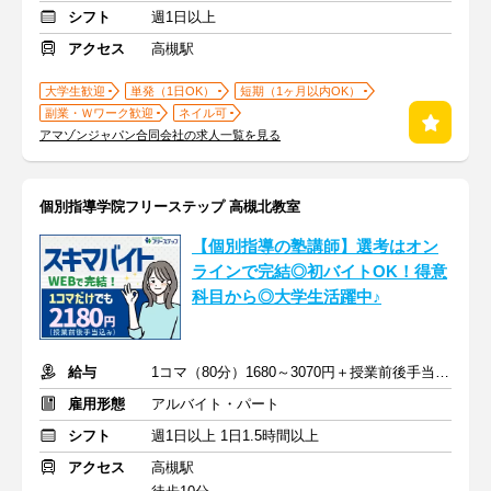
シフト
週1日以上
アクセス
高槻駅
大学生歓迎
単発（1日OK）
短期（1ヶ月以内OK）
副業・Ｗワーク歓迎
ネイル可
アマゾンジャパン合同会社の求人一覧を見る
個別指導学院フリーステップ 高槻北教室
【個別指導の塾講師】選考はオン
ラインで完結◎初バイトOK！得意
科目から◎大学生活躍中♪
給与
1コマ（80分）1680～3070円＋授業前後手当500円＋交通費全額支給
雇用形態
アルバイト・パート
シフト
週1日以上 1日1.5時間以上
アクセス
高槻駅