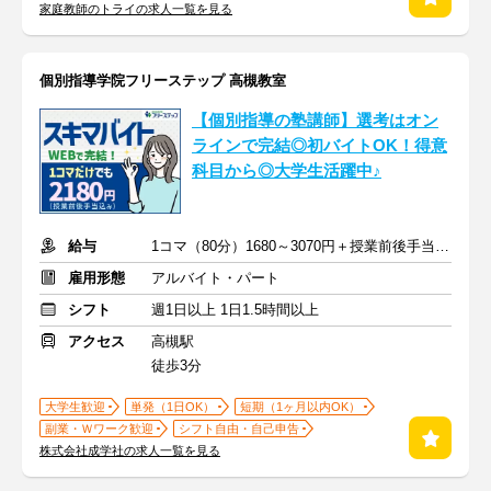
家庭教師のトライの求人一覧を見る
個別指導学院フリーステップ 高槻教室
【個別指導の塾講師】選考はオン
ラインで完結◎初バイトOK！得意
科目から◎大学生活躍中♪
給与
1コマ（80分）1680～3070円＋授業前後手当500円＋交通費全額支給
雇用形態
アルバイト・パート
シフト
週1日以上 1日1.5時間以上
アクセス
高槻駅
徒歩3分
大学生歓迎
単発（1日OK）
短期（1ヶ月以内OK）
副業・Ｗワーク歓迎
シフト自由・自己申告
株式会社成学社の求人一覧を見る