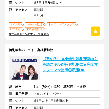
シフト
週5日 1日8時間以上
アクセス
高槻駅
車15分
ネイル可
シルバー歓迎
オープニングスタッフ
ピアス可
未経験者歓迎
株式会社ギオンの求人一覧を見る
個別教室のトライ 高槻駅前校
【塾の先生≪小学生対象/英語≫】
英語スキル&基礎力UPに★完全マ
ンツーマン指導◎私服OK
給与
1コマ(60分)：1350～3550円＋交通費
雇用形態
アルバイト・パート
シフト
週1日以上 1日1時間以上
アクセス
高槻駅