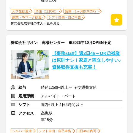
徒歩10分
大学生歓迎
単発（1日OK）
短期（1ヶ月以内OK）
副業・Ｗワーク歓迎
シフト自由・自己申告
株式会社成学社の求人一覧を見る
株式会社ギオン 高槻センター ※2026年10月OPEN予定
【事務staff】週2日4h～OK◎残業
は原則ナシ！家庭と両立しやすい♪
資格取得支援も充実！
給与
時給1250円以上～ ＋交通費支給
雇用形態
アルバイト・パート
シフト
週2日以上 1日4時間以上
アクセス
高槻駅
車15分
シルバー歓迎
シフト自由・自己申告
1日4h以内可