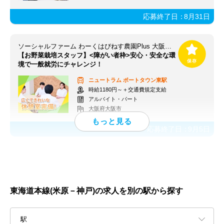
応募終了日：
8月31日
ソーシャルファーム わーくはぴねす農園Plus 大阪第3【求人番号13666】
【お野菜栽培スタッフ】<障がい者枠>安心・安全な環
境で一般就労にチャレンジ！
ニュートラム
ポートタウン東駅
時給1180円～＋交通費規定支給
アルバイト・パート
大阪府大阪市
応募終了日：
9月5日
東海道本線(米原－神戸)の求人を別の駅から探す
駅