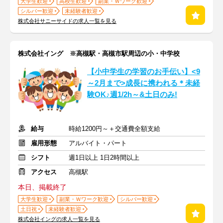
大学生歓迎
高校生歓迎
副業・Ｗワーク歓迎
シルバー歓迎
未経験者歓迎
株式会社サニーサイドの求人一覧を見る
株式会社イング ※高槻駅・高槻市駅周辺の小・中学校
【小中学生の学習のお手伝い】<9
～2月まで>成長に携われる＊未経
験OK♪週1/2h～&土日のみ!
給与
時給1200円～＋交通費全額支給
雇用形態
アルバイト・パート
シフト
週1日以上 1日2時間以上
アクセス
高槻駅
本日、掲載終了
大学生歓迎
副業・Ｗワーク歓迎
シルバー歓迎
土日祝
未経験者歓迎
株式会社イングの求人一覧を見る