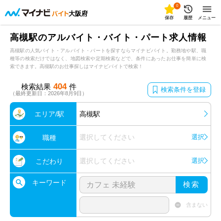
0
大阪府
保存
履歴
メニュー
高槻駅のアルバイト・バイト・パート求人情報
高槻駅の人気バイト・アルバイト・パートを探すならマイナビバイト。勤務地や駅、職
種等の検索だけではなく、地図検索や定期検索などで、条件にあったお仕事を簡単に検
索できます。高槻駅のお仕事探しはマイナビバイトで検索！
404
検索結果
件
検索条件を登録
（最終更新日：2026年8月9日）
エリア/駅
高槻駅
選択してください
選択
職種
選択してください
選択
こだわり
キーワード
検索
含まない