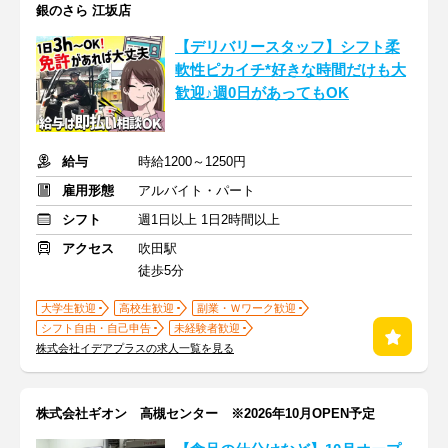
銀のさら 江坂店
【デリバリースタッフ】シフト柔
軟性ピカイチ*好きな時間だけも大
歓迎♪週0日があってもOK
給与
時給1200～1250円
雇用形態
アルバイト・パート
シフト
週1日以上 1日2時間以上
アクセス
吹田駅
徒歩5分
大学生歓迎
高校生歓迎
副業・Ｗワーク歓迎
シフト自由・自己申告
未経験者歓迎
株式会社イデアプラスの求人一覧を見る
株式会社ギオン 高槻センター ※2026年10月OPEN予定