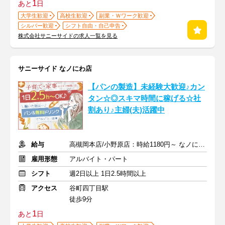
1
あと
日
大学生歓迎
高校生歓迎
副業・Ｗワーク歓迎
シルバー歓迎
シフト自由・自己申告
株式会社サニーサイドの求人一覧を見る
サニーサイド なノにわ店
【パンの製造】未経験大歓迎♪カン
タン☆◎スキマ時間に稼げる☆社
割あり♪主婦(夫)活躍中
給与
高槻岡本店/小野原店：時給1180円～ なノにわ店：時給1200円～
雇用形態
アルバイト・パート
シフト
週2日以上 1日2.5時間以上
アクセス
谷町四丁目駅
徒歩9分
1
あと
日