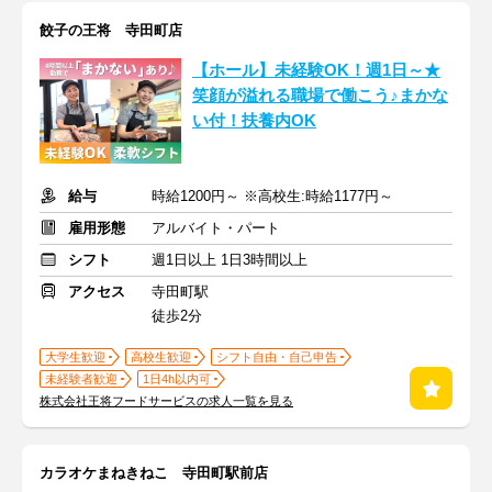
餃子の王将 寺田町店
【ホール】未経験OK！週1日～★
笑顔が溢れる職場で働こう♪まかな
い付！扶養内OK
給与
時給1200円～ ※高校生:時給1177円～
雇用形態
アルバイト・パート
シフト
週1日以上 1日3時間以上
アクセス
寺田町駅
徒歩2分
大学生歓迎
高校生歓迎
シフト自由・自己申告
未経験者歓迎
1日4h以内可
株式会社王将フードサービスの求人一覧を見る
カラオケまねきねこ 寺田町駅前店