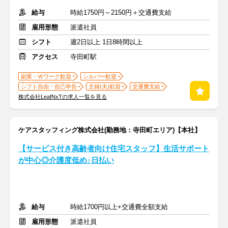
給与
時給1750円～2150円＋交通費支給
雇用形態
派遣社員
シフト
週2日以上 1日8時間以上
アクセス
寺田町駅
副業・Ｗワーク歓迎
シルバー歓迎
シフト自由・自己申告
主婦(夫)歓迎
交通費支給
株式会社LeafNxTの求人一覧を見る
ケアスタッフィング株式会社(勤務地：寺田町エリア)【本社】
【サービス付き高齢者向け住宅スタッフ】生活サポート
が中心◎介護度低め♪日払い
給与
時給1700円以上+交通費全額支給
雇用形態
派遣社員