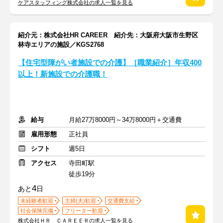
ケアスタッフィング株式会社の求人一覧を見る
紹介元：株式会社HR CAREER 紹介先：大阪府大阪市生野区
林寺エリアの施設／KGS2768
【住宅型障がい者施設での介護】［職業紹介］年収400
以上！新施設での介護職！
給与
月給27万8000円～34万8000円＋交通費
雇用形態
正社員
シフト
週5日
アクセス
寺田町駅
徒歩19分
4
あと
日
未経験者歓迎
主婦(夫)歓迎
交通費支給
社会保険完備
フリーター歓迎
株式会社ＨＲ ＣＡＲＥＥＲの求人一覧を見る