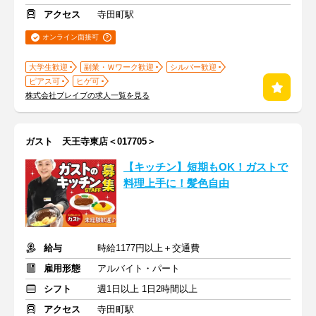
アクセス
寺田町駅
オンライン面接可
大学生歓迎
副業・Ｗワーク歓迎
シルバー歓迎
ピアス可
ヒゲ可
株式会社ブレイブの求人一覧を見る
ガスト 天王寺東店＜017705＞
【キッチン】短期もOK！ガストで
料理上手に！髪色自由
給与
時給1177円以上＋交通費
雇用形態
アルバイト・パート
シフト
週1日以上 1日2時間以上
アクセス
寺田町駅