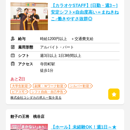
【カラオケSTAFF】[日勤・週3～]
安定シフト×自由度高い＝まねきね
こ♪働きやすさ抜群◎
給与
時給1200円以上 ＋交通費支給
雇用形態
アルバイト・パート
シフト
週3日以上 1日3時間以上
アクセス
寺田町駅
徒歩1分
2
あと
日
大学生歓迎
副業・Ｗワーク歓迎
シルバー歓迎
ピアス可
シフト自由・自己申告
株式会社コシダカの求人一覧を見る
餃子の王将 桃谷店
【ホール】未経験OK！週1日～★