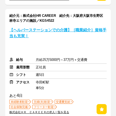
紹介元：株式会社HR CAREER 紹介先：大阪府大阪市生野区
林寺エリアの施設／KGS4522
【ヘルパーステーションでの介護】［職業紹介］資格手
当も充実！
給与
月給25万5000円～37万円＋交通費
雇用形態
正社員
シフト
週5日
アクセス
寺田町駅
車5分
4
あと
日
未経験者歓迎
主婦(夫)歓迎
交通費支給
社会保険完備
フリーター歓迎
株式会社ＨＲ ＣＡＲＥＥＲの求人一覧を見る