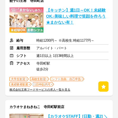
餃子の王将 寺田町店
【キッチン】週1日～OK！未経験
OK♪美味しい料理で笑顔を作ろう
★まかない有！
給与
時給1200円～ ※高校生:時給1177円～
雇用形態
アルバイト・パート
シフト
週1日以上 1日3時間以上
アクセス
寺田町駅
徒歩2分
大学生歓迎
高校生歓迎
シフト自由・自己申告
未経験者歓迎
1日4h以内可
株式会社王将フードサービスの求人一覧を見る
カラオケまねきねこ 寺田町駅前店
【カラオケSTAFF】[日勤・週2] ＼