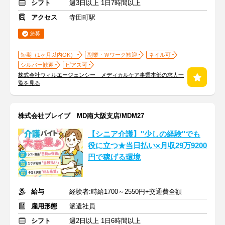
シフト
週3日以上 1日7時間以上
アクセス
寺田町駅
急募
短期（1ヶ月以内OK）
副業・Ｗワーク歓迎
ネイル可
シルバー歓迎
ピアス可
株式会社ウィルエージェンシー メディカルケア事業本部の求人一
覧を見る
株式会社ブレイブ MD南大阪支店/MDM27
【シニア介護】"少しの経験"でも
役に立つ★当日払い×月収29万9200
円で稼げる環境
給与
経験者:時給1700～2550円+交通費全額
雇用形態
派遣社員
シフト
週2日以上 1日6時間以上