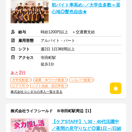
初バイト率高め♪／大学生多数＝居
心地◎髪色自由★
給与
時給1200円以上 ＋交通費支給
雇用形態
アルバイト・パート
シフト
週2日 1日3時間以上
アクセス
寺田町駅
徒歩1分
2
あと
日
大学生歓迎
副業・Ｗワーク歓迎
シルバー歓迎
ピアス可
シフト自由・自己申告
株式会社コシダカの求人一覧を見る
株式会社ライフシールド ※寺田町駅周辺【1】
【ケアSTAFF】＼30・40代活躍中
／夜間の見守りなど◎週1日～/日給