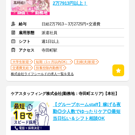
2万7913円以上！
給与
日給2万7913～3万2725円+交通費
雇用形態
派遣社員
シフト
週1日以上
アクセス
寺田町駅
大学生歓迎
短期（1ヶ月以内OK）
主婦(夫)歓迎
交通費支給
扶養控除内勤務可
株式会社ライフシールドの求人一覧を見る
ケアスタッフィング株式会社(勤務地：寺田町エリア)【本社】
【グループホームstaff】稼げる夜
勤◎少人数でゆったりケア◎最短
当日払い＆シフト相談OK