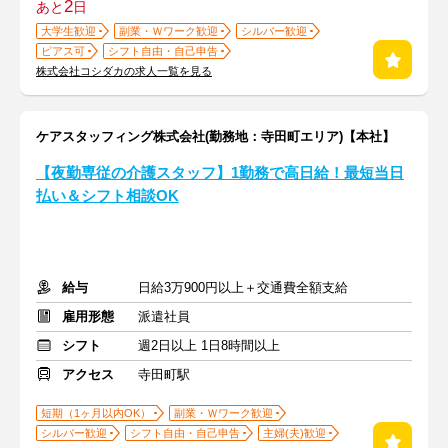
2
あと
日
大学生歓迎
副業・Ｗワーク歓迎
シルバー歓迎
ピアス可
シフト自由・自己申告
株式会社コシダカの求人一覧を見る
ケアスタッフィング株式会社(勤務地：寺田町エリア)【本社】
【夜勤専従の介護スタッフ】1勤務で高日給！最短当日
払い＆シフト相談OK
給与
日給3万900円以上＋交通費全額支給
雇用形態
派遣社員
シフト
週2日以上 1日8時間以上
アクセス
寺田町駅
短期（1ヶ月以内OK）
副業・Ｗワーク歓迎
シルバー歓迎
シフト自由・自己申告
主婦(夫)歓迎