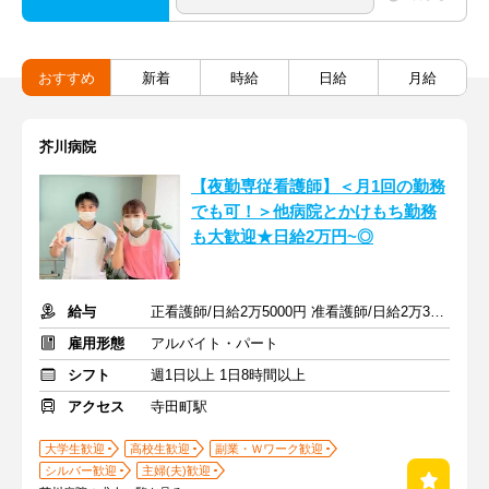
おすすめ
新着
時給
日給
月給
芥川病院
【夜勤専従看護師】＜月1回の勤務
でも可！＞他病院とかけもち勤務
も大歓迎★日給2万円~◎
給与
正看護師/日給2万5000円 准看護師/日給2万3000円
雇用形態
アルバイト・パート
シフト
週1日以上 1日8時間以上
アクセス
寺田町駅
大学生歓迎
高校生歓迎
副業・Ｗワーク歓迎
シルバー歓迎
主婦(夫)歓迎