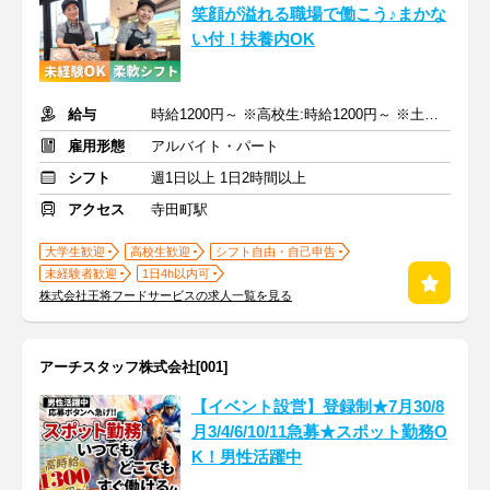
笑顔が溢れる職場で働こう♪まかな
い付！扶養内OK
給与
時給1200円～ ※高校生:時給1200円～ ※土日祝+50円
雇用形態
アルバイト・パート
シフト
週1日以上 1日2時間以上
アクセス
寺田町駅
大学生歓迎
高校生歓迎
シフト自由・自己申告
未経験者歓迎
1日4h以内可
株式会社王将フードサービスの求人一覧を見る
アーチスタッフ株式会社[001]
【イベント設営】登録制★7月30/8
月3/4/6/10/11急募★スポット勤務O
K！男性活躍中