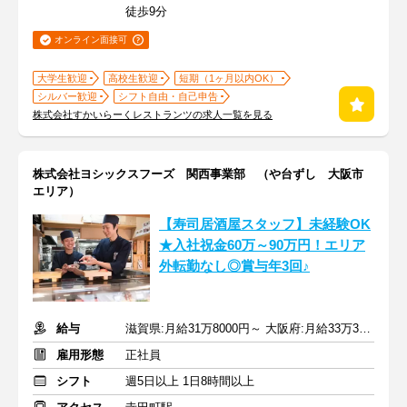
徒歩9分
オンライン面接可
大学生歓迎
高校生歓迎
短期（1ヶ月以内OK）
シルバー歓迎
シフト自由・自己申告
株式会社すかいらーくレストランツの求人一覧を見る
株式会社ヨシックスフーズ 関西事業部 （や台ずし 大阪市
エリア）
【寿司居酒屋スタッフ】未経験OK
★入社祝金60万～90万円！エリア
外転勤なし◎賞与年3回♪
給与
滋賀県:月給31万8000円～ 大阪府:月給33万3000円～＋賞与年3回
雇用形態
正社員
シフト
週5日以上 1日8時間以上