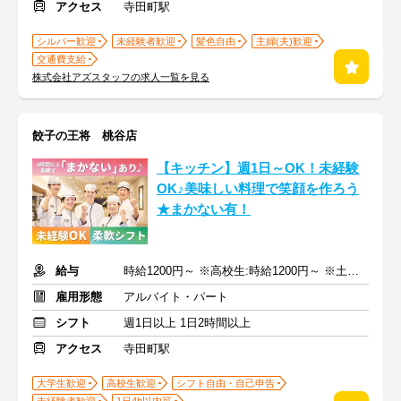
アクセス
寺田町駅
シルバー歓迎
未経験者歓迎
髪色自由
主婦(夫)歓迎
交通費支給
株式会社アズスタッフの求人一覧を見る
餃子の王将 桃谷店
【キッチン】週1日～OK！未経験
OK♪美味しい料理で笑顔を作ろう
★まかない有！
給与
時給1200円～ ※高校生:時給1200円～ ※土日祝+50円
雇用形態
アルバイト・パート
シフト
週1日以上 1日2時間以上
アクセス
寺田町駅
大学生歓迎
高校生歓迎
シフト自由・自己申告