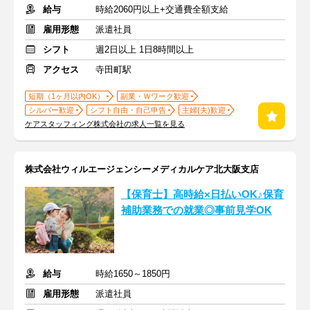
給与
時給2060円以上+交通費全額支給
雇用形態
派遣社員
シフト
週2日以上 1日8時間以上
アクセス
寺田町駅
短期（1ヶ月以内OK）
副業・Ｗワーク歓迎
シルバー歓迎
シフト自由・自己申告
主婦(夫)歓迎
ケアスタッフィング株式会社の求人一覧を見る
株式会社ウィルエージェンシーメディカルケア北大阪支店
【保育士】高時給×日払いOK♪保育
補助業務での就業◎事前見学OK
給与
時給1650～1850円
雇用形態
派遣社員