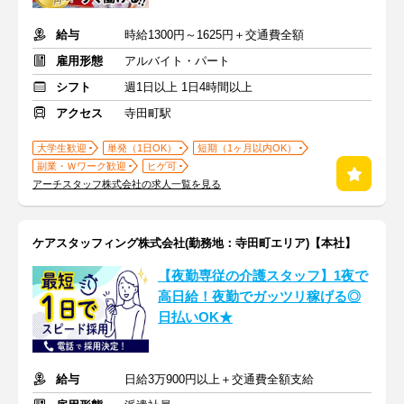
給与
時給1300円～1625円＋交通費全額
雇用形態
アルバイト・パート
シフト
週1日以上 1日4時間以上
アクセス
寺田町駅
大学生歓迎
単発（1日OK）
短期（1ヶ月以内OK）
副業・Ｗワーク歓迎
ヒゲ可
アーチスタッフ株式会社の求人一覧を見る
ケアスタッフィング株式会社(勤務地：寺田町エリア)【本社】
【夜勤専従の介護スタッフ】1夜で
高日給！夜勤でガッツリ稼げる◎
日払いOK★
給与
日給3万900円以上＋交通費全額支給