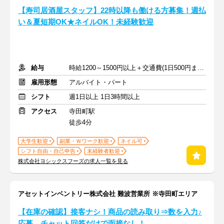
【寿司居酒屋スタッフ】22時以降も働ける方募集！週払
い＆夏短期OK★ネイルOK！未経験歓迎
給与
時給1200～1500円以上＋交通費(1日500円まで※定期のある方も)
雇用形態
アルバイト・パート
シフト
週1日以上 1日3時間以上
アクセス
寺田町駅
徒歩4分
大学生歓迎
副業・Ｗワーク歓迎
ネイル可
シフト自由・自己申告
未経験者歓迎
株式会社ヨシックスフーズの求人一覧を見る
アセットインベントリー株式会社 難波営業所 ※寺田町エリア
【在庫の確認】接客ナシ！商品の読み取り⇒数を入力♪
応募→チャット回答だけで面接なし！