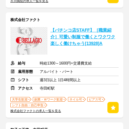
芥川病院の求人一覧を見る
株式会社ファクト
【パチンコ店STAFF】［職業紹
介］可愛い制服で働くとワクワク
楽しく働けちゃう[13928]A
給与
時給1300～1600円+交通費支給
雇用形態
アルバイト・パート
シフト
週3日以上 1日4時間以上
アクセス
寺田町駅
大学生歓迎
副業・Ｗワーク歓迎
ネイル可
ピアス可
シフト自由・自己申告
株式会社ファクトの求人一覧を見る