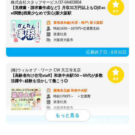
株式会社スタッフサービス/37-04403804
【見積書・請求書作成など】月収31万円以上も◎|Exc
el関数|残業少なめで安心|新大阪駅
東海道本線(米原－神戸)
新大阪駅
時給1630～1670円+交通費支給
派遣社員
大阪府大阪市
応募終了日：
8月31日
(株)ウィルオブ・ワーク CW 天王寺支店
【高齢者向け住宅staff】和泉中央駅!50～60代が多数
活躍中♪経験を活かして働こう◎
南海泉北線
和泉中央駅
時給1700円～ ＋交通費
派遣社員
大阪府和泉市
応募終了日：
8月31日