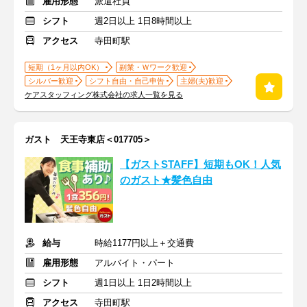
雇用形態
派遣社員
シフト
週2日以上 1日8時間以上
アクセス
寺田町駅
短期（1ヶ月以内OK）
副業・Ｗワーク歓迎
シルバー歓迎
シフト自由・自己申告
主婦(夫)歓迎
ケアスタッフィング株式会社の求人一覧を見る
ガスト 天王寺東店＜017705＞
【ガストSTAFF】短期もOK！人気
のガスト★髪色自由
給与
時給1177円以上＋交通費
雇用形態
アルバイト・パート
シフト
週1日以上 1日2時間以上
アクセス
寺田町駅