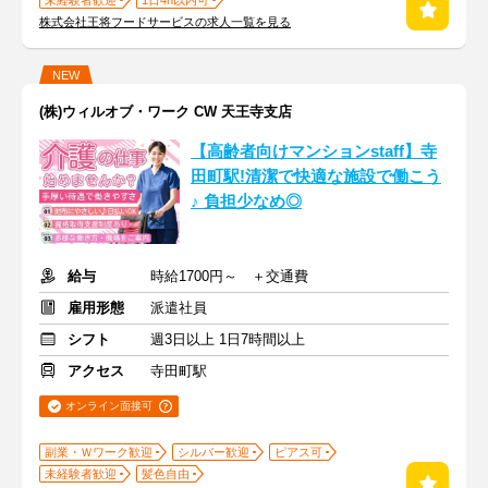
未経験者歓迎
1日4h以内可
株式会社王将フードサービスの求人一覧を見る
NEW
(株)ウィルオブ・ワーク CW 天王寺支店
【高齢者向けマンションstaff】寺
田町駅!清潔で快適な施設で働こう
♪ 負担少なめ◎
給与
時給1700円～ ＋交通費
雇用形態
派遣社員
シフト
週3日以上 1日7時間以上
アクセス
寺田町駅
オンライン面接可
副業・Ｗワーク歓迎
シルバー歓迎
ピアス可
未経験者歓迎
髪色自由