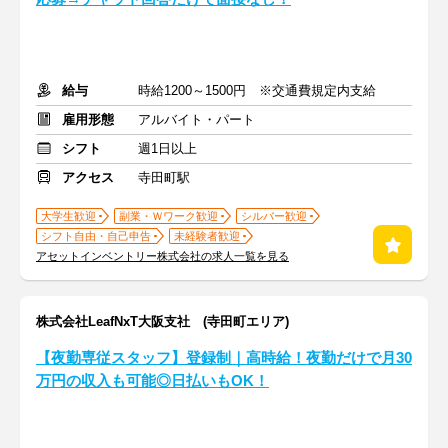
給与
時給1200～1500円 ※交通費規定内支給
雇用形態
アルバイト・パート
シフト
週1日以上
アクセス
寺田町駅
大学生歓迎
副業・Ｗワーク歓迎
シルバー歓迎
シフト自由・自己申告
未経験者歓迎
アセットインベントリー株式会社の求人一覧を見る
株式会社LeafNxT大阪支社 (寺田町エリア)
【夜勤専従スタッフ】登録制｜高時給！夜勤だけで月30
万円の収入も可能◎日払いもOK！