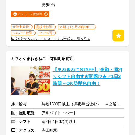
徒歩9分
オンライン面接可
大学生歓迎
高校生歓迎
短期（1ヶ月以内OK）
シルバー歓迎
ピアス可
株式会社すかいらーくレストランツの求人一覧を見る
カラオケまねきねこ 寺田町駅前店
【まねきねこSTAFF】[夜勤・週2]
＼シフト自由すぎ問題!?★／1日3
時間～OK◎髪色自由！
給与
時給1500円以上（深夜手当含む） ＋交通費支給
雇用形態
アルバイト・パート
シフト
週2日 1日3時間以上
アクセス
寺田町駅