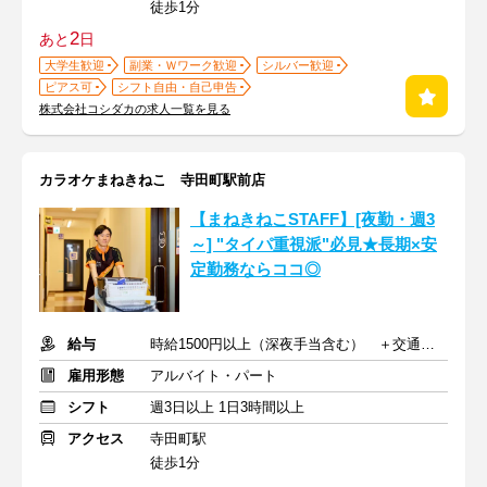
徒歩1分
2
あと
日
大学生歓迎
副業・Ｗワーク歓迎
シルバー歓迎
ピアス可
シフト自由・自己申告
株式会社コシダカの求人一覧を見る
カラオケまねきねこ 寺田町駅前店
【まねきねこSTAFF】[夜勤・週3
～] "タイパ重視派"必見★長期×安
定勤務ならココ◎
給与
時給1500円以上（深夜手当含む） ＋交通費支給
雇用形態
アルバイト・パート
シフト
週3日以上 1日3時間以上
アクセス
寺田町駅
徒歩1分