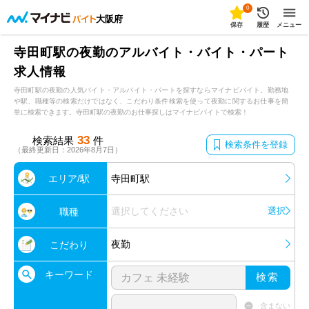
0
大阪府
保存
履歴
メニュー
寺田町駅の夜勤のアルバイト・バイト・パート
求人情報
寺田町駅の夜勤の人気バイト・アルバイト・パートを探すならマイナビバイト。勤務地
や駅、職種等の検索だけではなく、こだわり条件検索を使って夜勤に関するお仕事を簡
単に検索できます。寺田町駅の夜勤のお仕事探しはマイナビバイトで検索！
33
検索結果
件
検索条件を登録
（最終更新日：2026年8月7日）
エリア/駅
寺田町駅
選択してください
選択
職種
夜勤
こだわり
キーワード
検索
含まない