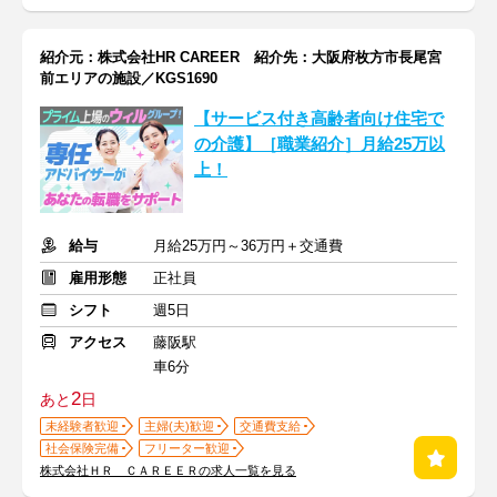
紹介元：株式会社HR CAREER 紹介先：大阪府枚方市長尾宮
前エリアの施設／KGS1690
【サービス付き高齢者向け住宅で
の介護】［職業紹介］月給25万以
上！
給与
月給25万円～36万円＋交通費
雇用形態
正社員
シフト
週5日
アクセス
藤阪駅
車6分
2
あと
日
未経験者歓迎
主婦(夫)歓迎
交通費支給
社会保険完備
フリーター歓迎
株式会社ＨＲ ＣＡＲＥＥＲの求人一覧を見る