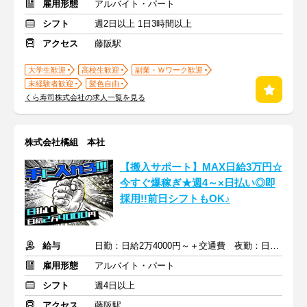
雇用形態
アルバイト・パート
シフト
週2日以上 1日3時間以上
アクセス
藤阪駅
大学生歓迎
高校生歓迎
副業・Ｗワーク歓迎
未経験者歓迎
髪色自由
くら寿司株式会社の求人一覧を見る
株式会社橘組 本社
【搬入サポート】MAX日給3万円☆
今すぐ爆稼ぎ★週4～×日払い◎即
採用!!前日シフトもOK♪
給与
日勤：日給2万4000円～＋交通費 夜勤：日給3万円～＋交通費
雇用形態
アルバイト・パート
シフト
週4日以上
アクセス
藤阪駅