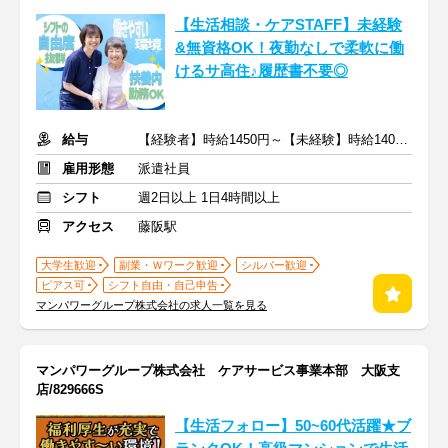
【生活相談・ケアSTAFF】未経験
&無資格OK！夜勤なしで柔軟に働
けるサ高住♪履歴書不要◎
給与
【経験者】時給1450円～【未経験】時給1400円～ ※交通費全額
雇用形態
派遣社員
シフト
週2日以上 1日4時間以上
アクセス
藤阪駅
大学生歓迎
副業・Ｗワーク歓迎
シルバー歓迎
ピアス可
シフト自由・自己申告
マンパワーグループ株式会社の求人一覧を見る
マンパワーグループ株式会社 ケアサービス事業本部 大阪支
店/829666S
【生活フォロー】50~60代活躍★ブ