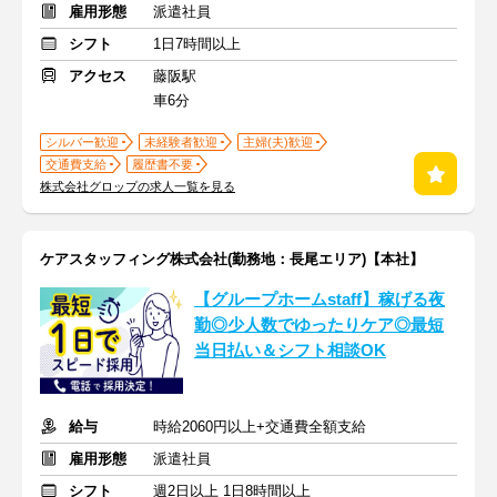
雇用形態
派遣社員
シフト
1日7時間以上
アクセス
藤阪駅
車6分
シルバー歓迎
未経験者歓迎
主婦(夫)歓迎
交通費支給
履歴書不要
株式会社グロップの求人一覧を見る
ケアスタッフィング株式会社(勤務地：長尾エリア)【本社】
【グループホームstaff】稼げる夜
勤◎少人数でゆったりケア◎最短
当日払い＆シフト相談OK
給与
時給2060円以上+交通費全額支給
雇用形態
派遣社員
シフト
週2日以上 1日8時間以上