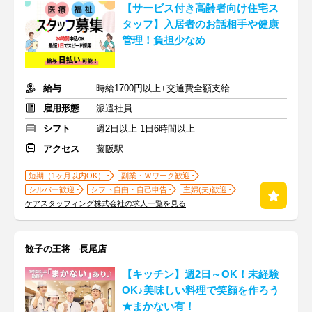
【サービス付き高齢者向け住宅ス
タッフ】入居者のお話相手や健康
管理！負担少なめ
給与
時給1700円以上+交通費全額支給
雇用形態
派遣社員
シフト
週2日以上 1日6時間以上
アクセス
藤阪駅
短期（1ヶ月以内OK）
副業・Ｗワーク歓迎
シルバー歓迎
シフト自由・自己申告
主婦(夫)歓迎
ケアスタッフィング株式会社の求人一覧を見る
餃子の王将 長尾店
【キッチン】週2日～OK！未経験
OK♪美味しい料理で笑顔を作ろう
★まかない有！