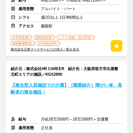
給与
時給1180円～ ※高校生:時給1180円～
雇用形態
アルバイト・パート
シフト
週2日以上 1日3時間以上
アクセス
藤阪駅
大学生歓迎
高校生歓迎
シフト自由・自己申告
未経験者歓迎
1日4h以内可
株式会社王将フードサービスの求人一覧を見る
紹介元：株式会社HR CAREER 紹介先：大阪府枚方市出屋敷
元町エリアの施設／KGS2890
【複合型入居施設での介護】［職業紹介］障がい者、高
齢者の複合施設！
給与
月給28万2500円～29万1000円＋交通費
雇用形態
正社員