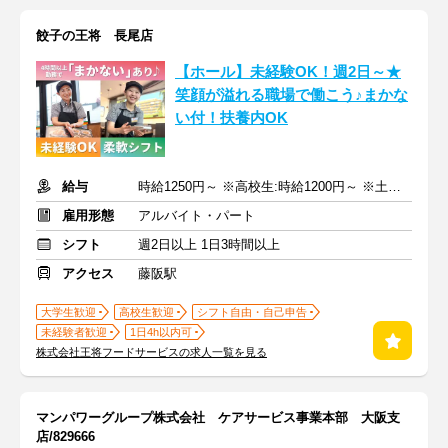
餃子の王将 長尾店
【ホール】未経験OK！週2日～★
笑顔が溢れる職場で働こう♪まかな
い付！扶養内OK
給与
時給1250円～ ※高校生:時給1200円～ ※土日祝+50円
雇用形態
アルバイト・パート
シフト
週2日以上 1日3時間以上
アクセス
藤阪駅
大学生歓迎
高校生歓迎
シフト自由・自己申告
未経験者歓迎
1日4h以内可
株式会社王将フードサービスの求人一覧を見る
マンパワーグループ株式会社 ケアサービス事業本部 大阪支
店/829666