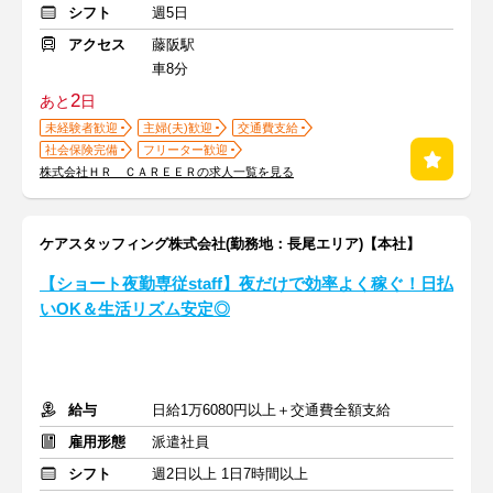
シフト
週5日
アクセス
藤阪駅
車8分
2
あと
日
未経験者歓迎
主婦(夫)歓迎
交通費支給
社会保険完備
フリーター歓迎
株式会社ＨＲ ＣＡＲＥＥＲの求人一覧を見る
ケアスタッフィング株式会社(勤務地：長尾エリア)【本社】
【ショート夜勤専従staff】夜だけで効率よく稼ぐ！日払
いOK＆生活リズム安定◎
給与
日給1万6080円以上＋交通費全額支給
雇用形態
派遣社員
シフト
週2日以上 1日7時間以上