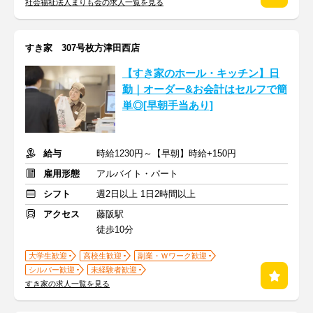
社会福祉法人まりも会の求人一覧を見る
すき家 307号枚方津田西店
【すき家のホール・キッチン】日
勤｜オーダー&お会計はセルフで簡
単◎[早朝手当あり]
給与
時給1230円～【早朝】時給+150円
雇用形態
アルバイト・パート
シフト
週2日以上 1日2時間以上
アクセス
藤阪駅
徒歩10分
大学生歓迎
高校生歓迎
副業・Ｗワーク歓迎
シルバー歓迎
未経験者歓迎
すき家の求人一覧を見る