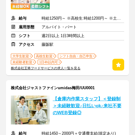
給与
時給1250円～ ※高校生:時給1200円～ ※土日祝+50円
雇用形態
アルバイト・パート
シフト
週2日以上 1日3時間以上
アクセス
藤阪駅
大学生歓迎
高校生歓迎
シフト自由・自己申告
未経験者歓迎
1日4h以内可
株式会社王将フードサービスの求人一覧を見る
株式会社ジャストファインumidas梅田/UU0001
【倉庫内作業スタッフ】＜登録制
＞未経験歓迎♪日払いok♪来社不要
のWEB登録◎
給与
時給1450～2000円＋交通費支給(規定あり)