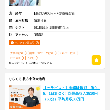
給与
日給3万600円～+交通費全額
雇用形態
派遣社員
シフト
週1日以上 1日8時間以上
アクセス
藤阪駅
オンライン面接可
大学生歓迎
副業・Ｗワーク歓迎
シルバー歓迎
ピアス可
ヒゲ可
株式会社ブレイブの求人一覧を見る
りらくる 枚方中宮大池店
【セラピスト】未経験歓迎！週0～
5、1日1hOK！◎最高収入3510円
（60分）平均月収33万円