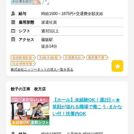
給与
時給1500～1875円+交通費全額支給
雇用形態
派遣社員
シフト
週3日以上
アクセス
藤阪駅
徒歩14分
未経験者歓迎
主婦(夫)歓迎
交通費支給
履歴書不要
社会保険完備
株式会社ニッソーネットの求人一覧を見る
餃子の王将 枚方店
【ホール】未経験OK！週2日～★
笑顔が溢れる職場で働こう♪まかな
い付！扶養内OK