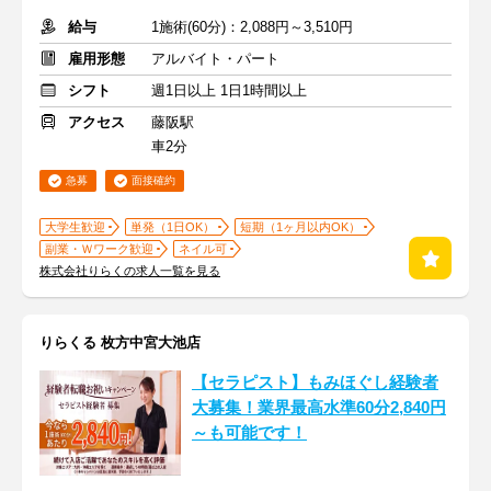
給与
1施術(60分)：2,088円～3,510円
雇用形態
アルバイト・パート
シフト
週1日以上 1日1時間以上
アクセス
藤阪駅
車2分
急募
面接確約
大学生歓迎
単発（1日OK）
短期（1ヶ月以内OK）
副業・Ｗワーク歓迎
ネイル可
株式会社りらくの求人一覧を見る
りらくる 枚方中宮大池店
【セラピスト】もみほぐし経験者
大募集！業界最高水準60分2,840円
～も可能です！