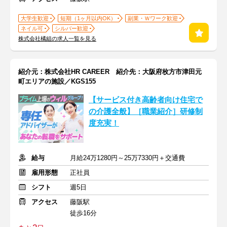
大学生歓迎
短期（1ヶ月以内OK）
副業・Ｗワーク歓迎
ネイル可
シルバー歓迎
株式会社橘組の求人一覧を見る
紹介元：株式会社HR CAREER 紹介先：大阪府枚方市津田元
町エリアの施設／KGS155
【サービス付き高齢者向け住宅で
の介護全般】［職業紹介］研修制
度充実！
給与
月給24万1280円～25万7330円＋交通費
雇用形態
正社員
シフト
週5日
アクセス
藤阪駅
徒歩16分