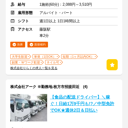
給与
1施術(60分)：2,088円～3,510円
雇用形態
アルバイト・パート
シフト
週1日以上 1日1時間以上
アクセス
藤阪駅
車2分
急募
面接確約
大学生歓迎
単発（1日OK）
短期（1ヶ月以内OK）
副業・Ｗワーク歓迎
ネイル可
株式会社りらくの求人一覧を見る
株式会社アーク ※勤務地:枚方市招提田近 (4)
【食品の配送ドライバー】＼稼
ぐ！日給1万9千円も!?／中型免許
でOK★週休2日＆日払い