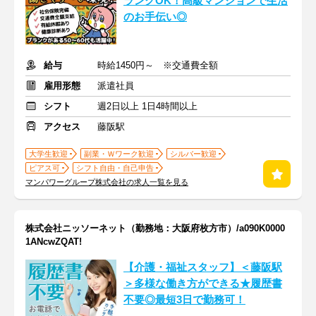
ランクOK！高級マンションで生活
のお手伝い◎
給与
時給1450円～ ※交通費全額
雇用形態
派遣社員
シフト
週2日以上 1日4時間以上
アクセス
藤阪駅
大学生歓迎
副業・Ｗワーク歓迎
シルバー歓迎
ピアス可
シフト自由・自己申告
マンパワーグループ株式会社の求人一覧を見る
株式会社ニッソーネット（勤務地：大阪府枚方市）/a090K0000
1ANcwZQAT!
【介護・福祉スタッフ】＜藤阪駅
＞多様な働き方ができる★履歴書
不要◎最短3日で勤務可！