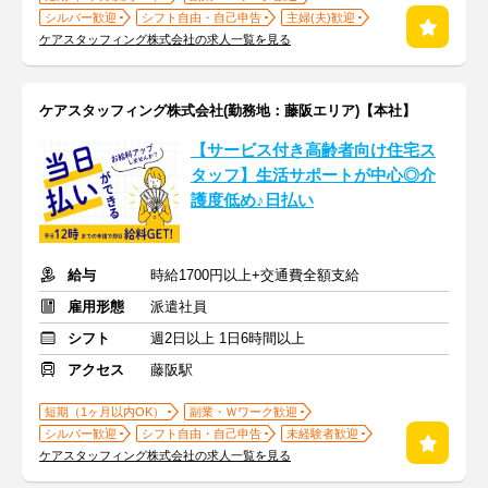
シルバー歓迎
シフト自由・自己申告
主婦(夫)歓迎
ケアスタッフィング株式会社の求人一覧を見る
ケアスタッフィング株式会社(勤務地：藤阪エリア)【本社】
【サービス付き高齢者向け住宅ス
タッフ】生活サポートが中心◎介
護度低め♪日払い
給与
時給1700円以上+交通費全額支給
雇用形態
派遣社員
シフト
週2日以上 1日6時間以上
アクセス
藤阪駅
短期（1ヶ月以内OK）
副業・Ｗワーク歓迎
シルバー歓迎
シフト自由・自己申告
未経験者歓迎
ケアスタッフィング株式会社の求人一覧を見る