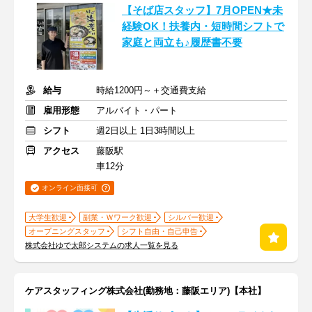
【そば店スタッフ】7月OPEN★未
経験OK！扶養内・短時間シフトで
家庭と両立も♪履歴書不要
給与
時給1200円～＋交通費支給
雇用形態
アルバイト・パート
シフト
週2日以上 1日3時間以上
アクセス
藤阪駅
車12分
オンライン面接可
大学生歓迎
副業・Ｗワーク歓迎
シルバー歓迎
オープニングスタッフ
シフト自由・自己申告
株式会社ゆで太郎システムの求人一覧を見る
ケアスタッフィング株式会社(勤務地：藤阪エリア)【本社】