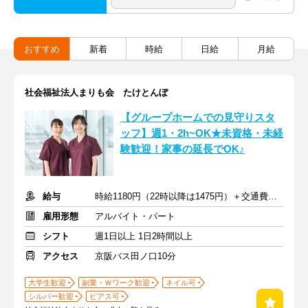
おすすめ
新着
時給
日給
月給
社会福祉法人まりも会 たけとんぼ
【グループホームでの見守りスタ
ッフ】週1・2h~OK★未資格・未経
験歓迎！家事の延長でOK♪
給与
時給1180円（22時以降は1475円）＋交通費支給＋資格手当あり
雇用形態
アルバイト・パート
シフト
週1日以上 1日2時間以上
アクセス
京阪バス田ノ口10分
大学生歓迎
副業・Ｗワーク歓迎
ネイル可
シルバー歓迎
ピアス可