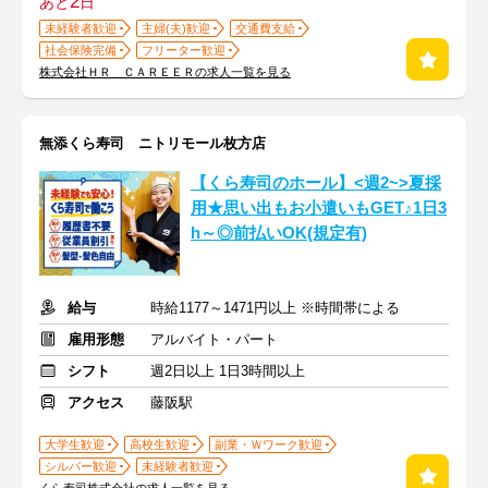
2
あと
日
未経験者歓迎
主婦(夫)歓迎
交通費支給
社会保険完備
フリーター歓迎
株式会社ＨＲ ＣＡＲＥＥＲの求人一覧を見る
無添くら寿司 ニトリモール枚方店
【くら寿司のホール】<週2~>夏採
用★思い出もお小遣いもGET♪1日3
h～◎前払いOK(規定有)
給与
時給1177～1471円以上 ※時間帯による
雇用形態
アルバイト・パート
シフト
週2日以上 1日3時間以上
アクセス
藤阪駅
大学生歓迎
高校生歓迎
副業・Ｗワーク歓迎
シルバー歓迎
未経験者歓迎