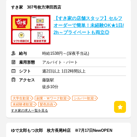
すき家 307号枚方津田西店
【すき家の店舗スタッフ】セルフ
オーダーで簡単！未経験OK★1日/
2h～プライベートも両立◎
給与
時給1538円～(深夜手当込)
雇用形態
アルバイト・パート
シフト
週2日以上 1日2時間以上
アクセス
藤阪駅
徒歩10分
大学生歓迎
副業・Ｗワーク歓迎
シルバー歓迎
未経験者歓迎
髪色自由
すき家の求人一覧を見る
ゆで太郎もつ次郎 枚方長尾峠店 ※7月17日NewOPEN