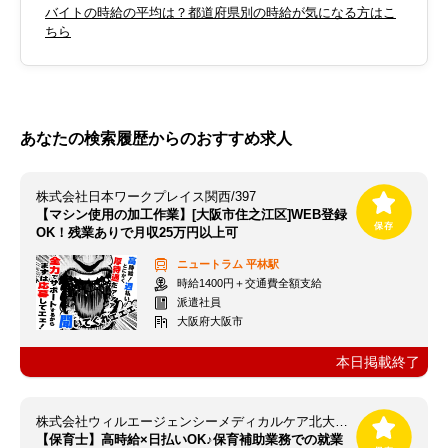
バイトの時給の平均は？都道府県別の時給が気になる方はこ
ちら
あなたの検索履歴からのおすすめ求人
株式会社日本ワークプレイス関西/397
【マシン使用の加工作業】[大阪市住之江区]WEB登録
OK！残業ありで月収25万円以上可
ニュートラム
平林駅
時給1400円＋交通費全額支給
派遣社員
大阪府大阪市
本日掲載終了
株式会社ウィルエージェンシーメディカルケア北大阪支店
【保育士】高時給×日払いOK♪保育補助業務での就業