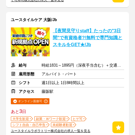
くら寿司株式会社の求人一覧を見る
ユースタイルケア 大阪/Jb
【夜間見守りstaff】たったの"3日
間"で有資格者?!無料で専門知識と
スキルをGET★/Jb
給与
時給1831～1895円（深夜手当含む）＋交通費支給
雇用形態
アルバイト・パート
シフト
週1日以上 1日8時間以上
アクセス
藤阪駅
オンライン面接可
3
あと
日
大学生歓迎
副業・Ｗワーク歓迎
ヒゲ可
シフト自由・自己申告
未経験者歓迎
ユースタイルラボラトリー株式会社の求人一覧を見る