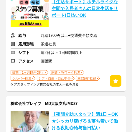
【生活サポート】ホテルライクな
空間で入居者さんの日常生活をサ
ポート!日払いOK
給与
時給1700円以上+交通費全額支給
雇用形態
派遣社員
シフト
週2日以上 1日6時間以上
アクセス
藤阪駅
短期（1ヶ月以内OK）
副業・Ｗワーク歓迎
シルバー歓迎
シフト自由・自己申告
主婦(夫)歓迎
ケアスタッフィング株式会社の求人一覧を見る
株式会社ブレイブ MD大阪支店/MD27
【夜間介助スタッフ】週1日～OK
★シッカリ稼げる＆落ち着いて働
ける夜勤◎給与当日払い