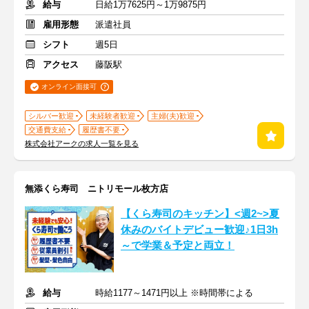
給与
日給1万7625円～1万9875円
雇用形態
派遣社員
シフト
週5日
アクセス
藤阪駅
オンライン面接可
シルバー歓迎
未経験者歓迎
主婦(夫)歓迎
交通費支給
履歴書不要
株式会社アークの求人一覧を見る
無添くら寿司 ニトリモール枚方店
【くら寿司のキッチン】<週2~>夏
休みのバイトデビュー歓迎♪1日3h
～で学業＆予定と両立！
給与
時給1177～1471円以上 ※時間帯による