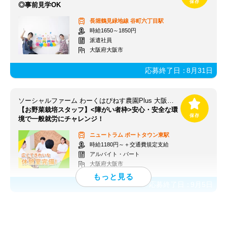
◎事前見学OK
長堀鶴見緑地線
谷町六丁目駅
時給1650～1850円
派遣社員
大阪府大阪市
応募終了日：
8月31日
ソーシャルファーム わーくはぴねす農園Plus 大阪第3【求人番号13666】
【お野菜栽培スタッフ】<障がい者枠>安心・安全な環
境で一般就労にチャレンジ！
ニュートラム
ポートタウン東駅
時給1180円～＋交通費規定支給
アルバイト・パート
大阪府大阪市
応募終了日：
9月5日