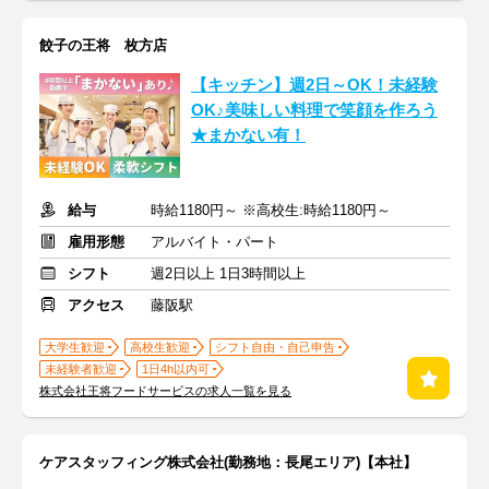
餃子の王将 枚方店
【キッチン】週2日～OK！未経験
OK♪美味しい料理で笑顔を作ろう
★まかない有！
給与
時給1180円～ ※高校生:時給1180円～
雇用形態
アルバイト・パート
シフト
週2日以上 1日3時間以上
アクセス
藤阪駅
大学生歓迎
高校生歓迎
シフト自由・自己申告
未経験者歓迎
1日4h以内可
株式会社王将フードサービスの求人一覧を見る
ケアスタッフィング株式会社(勤務地：長尾エリア)【本社】