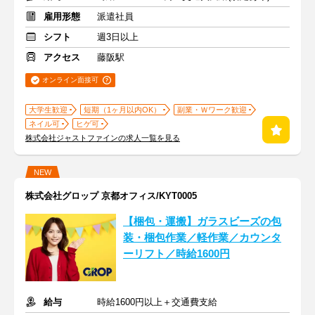
雇用形態
派遣社員
シフト
週3日以上
アクセス
藤阪駅
オンライン面接可
大学生歓迎
短期（1ヶ月以内OK）
副業・Ｗワーク歓迎
ネイル可
ヒゲ可
株式会社ジャストファインの求人一覧を見る
NEW
株式会社グロップ 京都オフィス/KYT0005
【梱包・運搬】ガラスビーズの包
装・梱包作業／軽作業／カウンタ
ーリフト／時給1600円
給与
時給1600円以上＋交通費支給