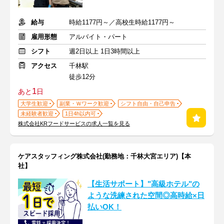
給与
時給1177円～／高校生時給1177円～
雇用形態
アルバイト・パート
シフト
週2日以上 1日3時間以上
アクセス
千林駅
徒歩12分
1
あと
日
大学生歓迎
副業・Ｗワーク歓迎
シフト自由・自己申告
未経験者歓迎
1日4h以内可
株式会社KRフードサービスの求人一覧を見る
ケアスタッフィング株式会社(勤務地：千林大宮エリア)【本
社】
【生活サポート】"高級ホテル"の
ような洗練された空間◎高時給×日
払いOK！