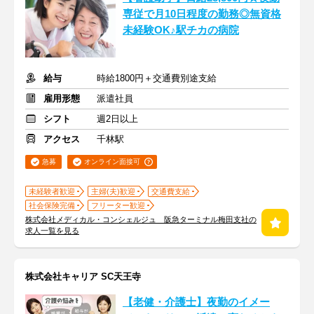
専従で月10日程度の勤務◎無資格
未経験OK♪駅チカの病院
給与
時給1800円＋交通費別途支給
雇用形態
派遣社員
シフト
週2日以上
アクセス
千林駅
急募
オンライン面接可
未経験者歓迎
主婦(夫)歓迎
交通費支給
社会保険完備
フリーター歓迎
株式会社メディカル・コンシェルジュ 阪急ターミナル梅田支社の
求人一覧を見る
株式会社キャリア SC天王寺
【老健・介護士】夜勤のイメー