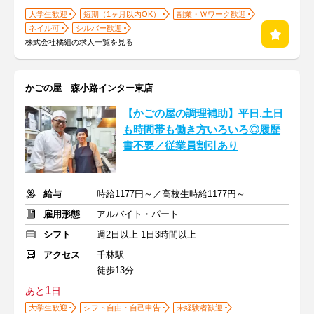
大学生歓迎
短期（1ヶ月以内OK）
副業・Ｗワーク歓迎
ネイル可
シルバー歓迎
株式会社橘組の求人一覧を見る
かごの屋 森小路インター東店
【かごの屋の調理補助】平日,土日
も時間帯も働き方いろいろ◎履歴
書不要／従業員割引あり
給与
時給1177円～／高校生時給1177円～
雇用形態
アルバイト・パート
シフト
週2日以上 1日3時間以上
アクセス
千林駅
徒歩13分
1
あと
日
大学生歓迎
シフト自由・自己申告
未経験者歓迎