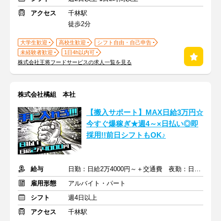
アクセス
千林駅
徒歩2分
大学生歓迎
高校生歓迎
シフト自由・自己申告
未経験者歓迎
1日4h以内可
株式会社王将フードサービスの求人一覧を見る
株式会社橘組 本社
【搬入サポート】MAX日給3万円☆
今すぐ爆稼ぎ★週4～×日払い◎即
採用!!前日シフトもOK♪
給与
日勤：日給2万4000円～＋交通費 夜勤：日給3万円～＋交通費
雇用形態
アルバイト・パート
シフト
週4日以上
アクセス
千林駅