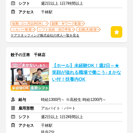
シフト
週2日以上 1日7時間以上
アクセス
千林駅
短期（1ヶ月以内OK）
副業・Ｗワーク歓迎
シルバー歓迎
シフト自由・自己申告
主婦(夫)歓迎
ケアスタッフィング株式会社の求人一覧を見る
餃子の王将 千林店
【ホール】未経験OK！週2日～★
笑顔が溢れる職場で働こう♪まかな
い付！扶養内OK
給与
時給1300円～ ※高校生:時給1200円～
雇用形態
アルバイト・パート
シフト
週2日以上 1日2時間以上
アクセス
千林駅
徒歩2分