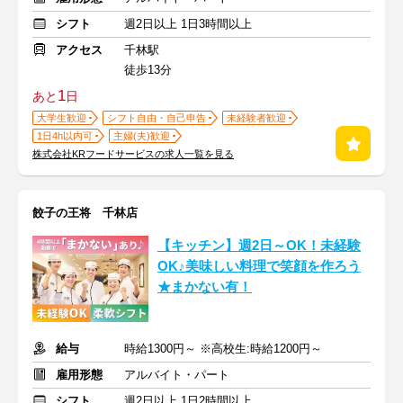
シフト
週2日以上 1日3時間以上
アクセス
千林駅
徒歩13分
1
あと
日
大学生歓迎
シフト自由・自己申告
未経験者歓迎
1日4h以内可
主婦(夫)歓迎
株式会社KRフードサービスの求人一覧を見る
餃子の王将 千林店
【キッチン】週2日～OK！未経験
OK♪美味しい料理で笑顔を作ろう
★まかない有！
給与
時給1300円～ ※高校生:時給1200円～
雇用形態
アルバイト・パート
シフト
週2日以上 1日2時間以上