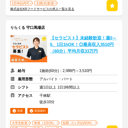
1日4h以内可
主婦(夫)歓迎
株式会社KRフードサービスの求人一覧を見る
りらくる 守口馬場店
【セラピスト】未経験歓迎！週0～
5、1日1hOK！◎最高収入3510円
（60分）平均月収33万円
給与
1施術(60分)：2,088円～3,510円
雇用形態
アルバイト・パート
シフト
週1日以上 1日1時間以上
アクセス
千林駅
徒歩10分
急募
面接確約
大学生歓迎
単発（1日OK）
短期（1ヶ月以内OK）