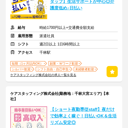
タッフ】生活サポートが中心◎介
護度低め♪日払い
給与
時給1700円以上+交通費全額支給
雇用形態
派遣社員
シフト
週2日以上 1日6時間以上
アクセス
千林駅
短期（1ヶ月以内OK）
副業・Ｗワーク歓迎
シルバー歓迎
シフト自由・自己申告
未経験者歓迎
ケアスタッフィング株式会社の求人一覧を見る
ケアスタッフィング株式会社(勤務地：千林大宮エリア)【本
社】
【ショート夜勤専従staff】夜だけ
で効率よく稼ぐ！日払いOK＆生活
リズム安定◎