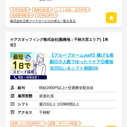
大学生歓迎
高校生歓迎
シフト自由・自己申告
未経験者歓迎
1日4h以内可
株式会社王将フードサービスの求人一覧を見る
ケアスタッフィング株式会社(勤務地：千林大宮エリア)【本
社】
【グループホームstaff】稼げる夜
勤◎少人数でゆったりケア◎最短
当日払い＆シフト相談OK
給与
時給2060円以上+交通費全額支給
雇用形態
派遣社員
シフト
週2日以上 1日8時間以上
アクセス
千林駅
短期（1ヶ月以内OK）
副業・Ｗワーク歓迎