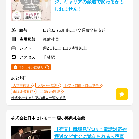
ジ、キャリアの派遣で変わるかも
しれません！
給与
日給32,760円以上+交通費全額支給
雇用形態
派遣社員
シフト
週2日以上 1日8時間以上
アクセス
千林駅
オンライン面接可
6
あと
日
大学生歓迎
シルバー歓迎
シフト自由・自己申告
未経験者歓迎
主婦(夫)歓迎
株式会社キャリアの求人一覧を見る
株式会社日本セレモニー 森小路典礼会館
【宿直】職場見学OK＊電話対応や
搬送などすぐに覚えられる＜宿直