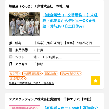
旭鍍金（めっき）工業株式会社 本社工場
【鍍金製造（ 3交替勤務 ）】未経
験・他業界からデビューOK★昇
給・賞与あり◎土日休み♪
給与
【高卒】月給24万円 【大卒】月給25万円
雇用形態
正社員
シフト
週5日 1日8時間以上
アクセス
千林駅
ヒゲ可
未経験者歓迎
髪色自由
駅から5分以内
交通費支給
旭鍍金工業株式会社の求人一覧を見る
ケアスタッフィング株式会社(勤務地：千林エリア)【本社】
【有料老人ホームstaff】高時給で