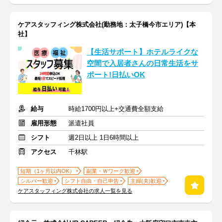
ケアスタッフィング株式会社(勤務地：太子橋今市エリア)【本
社】
【生活サポート】ホテルライクな
空間で入居者さんの日常生活をサ
ポート!日払いOK
給与
時給1700円以上+交通費全額支給
雇用形態
派遣社員
シフト
週2日以上 1日6時間以上
アクセス
千林駅
短期（1ヶ月以内OK）
副業・Ｗワーク歓迎
シルバー歓迎
シフト自由・自己申告
主婦(夫)歓迎
ケアスタッフィング株式会社の求人一覧を見る