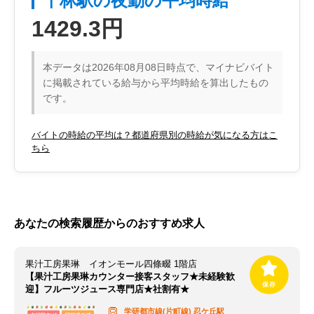
千林駅の夜勤の平均時給
1429.3円
本データは2026年08月08日時点で、マイナビバイト
に掲載されている給与から平均時給を算出したもの
です。
バイトの時給の平均は？都道府県別の時給が気になる方はこ
ちら
あなたの検索履歴からのおすすめ求人
果汁工房果琳 イオンモール四條畷 1階店
【果汁工房果琳カウンター接客スタッフ★未経験歓
迎】フルーツジュース専門店★社割有★
学研都市線(片町線)
忍ケ丘駅