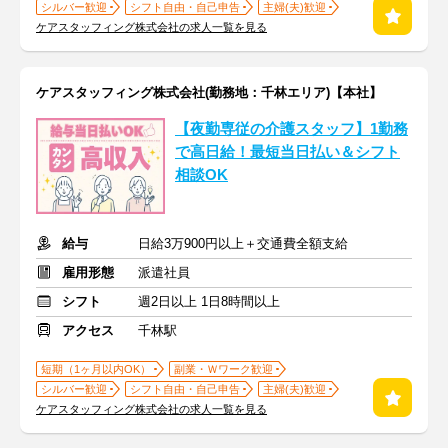
シルバー歓迎
シフト自由・自己申告
主婦(夫)歓迎
ケアスタッフィング株式会社の求人一覧を見る
ケアスタッフィング株式会社(勤務地：千林エリア)【本社】
【夜勤専従の介護スタッフ】1勤務
で高日給！最短当日払い＆シフト
相談OK
給与
日給3万900円以上＋交通費全額支給
雇用形態
派遣社員
シフト
週2日以上 1日8時間以上
アクセス
千林駅
短期（1ヶ月以内OK）
副業・Ｗワーク歓迎
シルバー歓迎
シフト自由・自己申告
主婦(夫)歓迎
ケアスタッフィング株式会社の求人一覧を見る