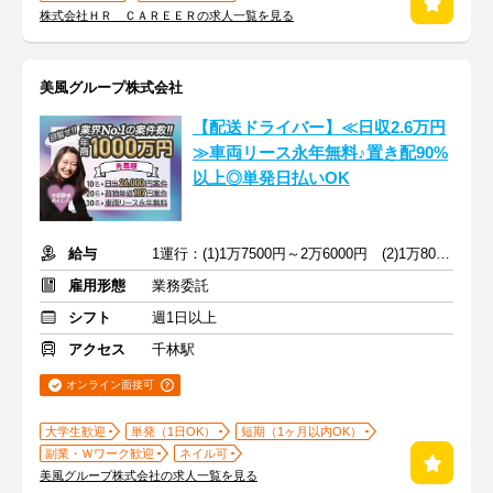
株式会社ＨＲ ＣＡＲＥＥＲの求人一覧を見る
美風グループ株式会社
【配送ドライバー】≪日収2.6万円
≫車両リース永年無料♪置き配90%
以上◎単発日払いOK
給与
1運行：(1)1万7500円～2万6000円 (2)1万8000円～2万6000円
雇用形態
業務委託
シフト
週1日以上
アクセス
千林駅
オンライン面接可
大学生歓迎
単発（1日OK）
短期（1ヶ月以内OK）
副業・Ｗワーク歓迎
ネイル可
美風グループ株式会社の求人一覧を見る