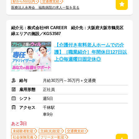
駅から5分以内
交通費支給
医療法人永寿会 福島病院の求人一覧を見る
紹介元：株式会社HR CAREER 紹介先：大阪府大阪市鶴見区
緑エリアの施設／KGS3587
【介護付き有料老人ホームでの介
護】［職業紹介］年間休日127日以
上◎毎週曜日固定休◎
給与
月給30万円～35万円＋交通費
雇用形態
正社員
シフト
週5日
アクセス
千林駅
車9分
3
あと
日
未経験者歓迎
主婦(夫)歓迎
交通費支給
社会保険完備
フリーター歓迎