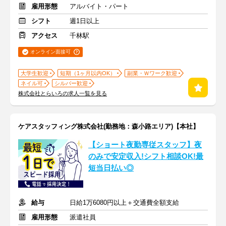
雇用形態
アルバイト・パート
シフト
週1日以上
アクセス
千林駅
オンライン面接可
大学生歓迎
短期（1ヶ月以内OK）
副業・Ｗワーク歓迎
ネイル可
シルバー歓迎
株式会社とらいろの求人一覧を見る
ケアスタッフィング株式会社(勤務地：森小路エリア)【本社】
【ショート夜勤専従スタッフ】夜
のみで安定収入!シフト相談OK!最
短当日払い◎
給与
日給1万6080円以上＋交通費全額支給
雇用形態
派遣社員