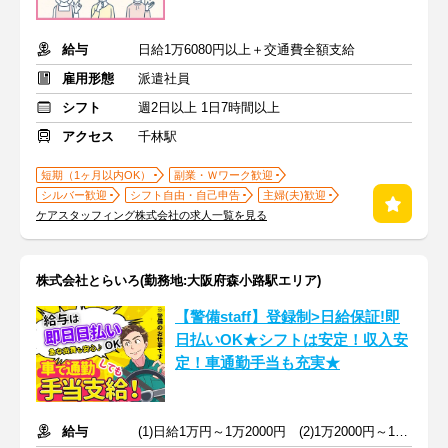
給与
日給1万6080円以上＋交通費全額支給
雇用形態
派遣社員
シフト
週2日以上 1日7時間以上
アクセス
千林駅
短期（1ヶ月以内OK）
副業・Ｗワーク歓迎
シルバー歓迎
シフト自由・自己申告
主婦(夫)歓迎
ケアスタッフィング株式会社の求人一覧を見る
株式会社とらいろ(勤務地:大阪府森小路駅エリア)
【警備staff】登録制>日給保証!即
日払いOK★シフトは安定！収入安
定！車通勤手当も充実★
給与
(1)日給1万円～1万2000円 (2)1万2000円～1万4000円