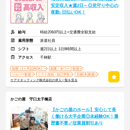
安定収入★週2日～◎見守り中心の
夜勤♪日払いOK！
給与
時給2060円以上+交通費全額支給
雇用形態
派遣社員
シフト
週2日以上 1日8時間以上
アクセス
千林駅
短期（1ヶ月以内OK）
副業・Ｗワーク歓迎
シルバー歓迎
シフト自由・自己申告
主婦(夫)歓迎
ケアスタッフィング株式会社の求人一覧を見る
かごの屋 守口太子橋店
【かごの屋のホール】安心して長
く働ける大手企業◎未経験OK！履
歴書不要／従業員割引あり