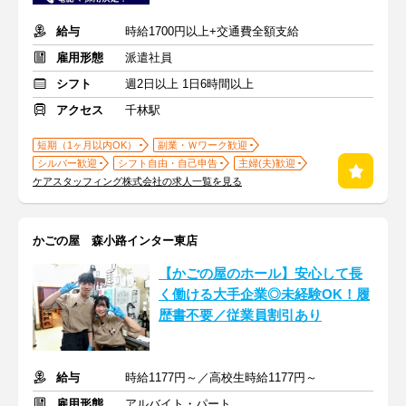
給与
時給1700円以上+交通費全額支給
雇用形態
派遣社員
シフト
週2日以上 1日6時間以上
アクセス
千林駅
短期（1ヶ月以内OK）
副業・Ｗワーク歓迎
シルバー歓迎
シフト自由・自己申告
主婦(夫)歓迎
ケアスタッフィング株式会社の求人一覧を見る
かごの屋 森小路インター東店
【かごの屋のホール】安心して長
く働ける大手企業◎未経験OK！履
歴書不要／従業員割引あり
給与
時給1177円～／高校生時給1177円～
雇用形態
アルバイト・パート