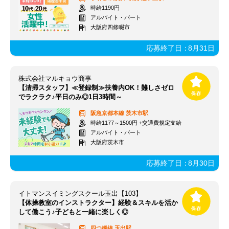
時給1190円
アルバイト・パート
大阪府四條畷市
応募終了日：
8月31日
株式会社マルキョウ商事
【清掃スタッフ】≪登録制≫扶養内OK！難しさゼロ
でラクラク♪平日のみ◎1日3時間～
阪急京都本線
茨木市駅
時給1177～1500円 +交通費規定支給
アルバイト・パート
大阪府茨木市
応募終了日：
8月30日
イトマンスイミングスクール玉出【103】
【体操教室のインストラクター】経験＆スキルを活か
して働こう♪子どもと一緒に楽しく◎
四つ橋線
玉出駅