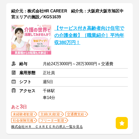
紹介元：株式会社HR CAREER 紹介先：大阪府大阪市旭区中
宮エリアの施設／KGS1639
【サービス付き高齢者向け住宅で
の介護全般】［職業紹介］平均年
収380万円！
給与
月給24万3000円～28万3000円＋交通費
雇用形態
正社員
シフト
週5日
アクセス
千林駅
車14分
3
あと
日
未経験者歓迎
主婦(夫)歓迎
交通費支給
社会保険完備
フリーター歓迎
株式会社ＨＲ ＣＡＲＥＥＲの求人一覧を見る