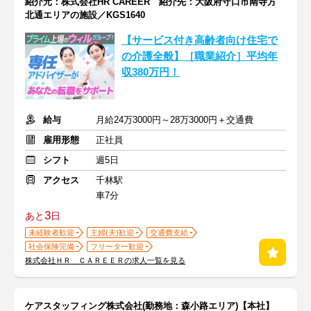
紹介元：株式会社HR CAREER 紹介先：大阪府守口市南寺方
北通エリアの施設／KGS1640
【サービス付き高齢者向け住宅で
の介護全般】［職業紹介］平均年
収380万円！
給与
月給24万3000円～28万3000円＋交通費
雇用形態
正社員
シフト
週5日
アクセス
千林駅
車7分
3
あと
日
未経験者歓迎
主婦(夫)歓迎
交通費支給
社会保険完備
フリーター歓迎
株式会社ＨＲ ＣＡＲＥＥＲの求人一覧を見る
ケアスタッフィング株式会社(勤務地：森小路エリア)【本社】