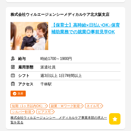
株式会社ウィルエージェンシーメディカルケア北大阪支店
【保育士】高時給×日払いOK♪保育
補助業務での就業◎事前見学OK
給与
時給1700～1900円
雇用形態
派遣社員
シフト
週3日以上 1日7時間以上
アクセス
千林駅
急募
短期（1ヶ月以内OK）
副業・Ｗワーク歓迎
ネイル可
シルバー歓迎
ピアス可
株式会社ウィルエージェンシー メディカルケア事業本部の求人一
覧を見る