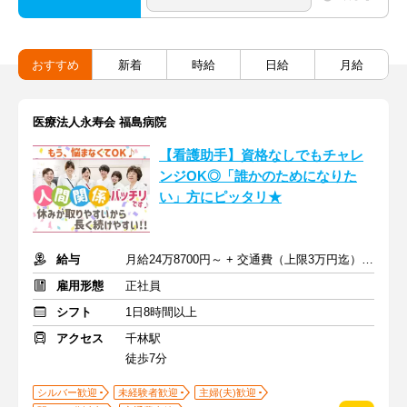
おすすめ
新着
時給
日給
月給
医療法人永寿会 福島病院
【看護助手】資格なしでもチャレ
ンジOK◎「誰かのためになりた
い」方にピッタリ★
給与
月給24万8700円～ + 交通費（上限3万円迄） ※夜勤手当含む
雇用形態
正社員
シフト
1日8時間以上
アクセス
千林駅
徒歩7分
シルバー歓迎
未経験者歓迎
主婦(夫)歓迎