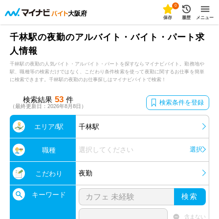
0
大阪府
保存
履歴
メニュー
千林駅の夜勤のアルバイト・バイト・パート求
人情報
千林駅の夜勤の人気バイト・アルバイト・パートを探すならマイナビバイト。勤務地や
駅、職種等の検索だけではなく、こだわり条件検索を使って夜勤に関するお仕事を簡単
に検索できます。千林駅の夜勤のお仕事探しはマイナビバイトで検索！
53
検索結果
件
検索条件を登録
（最終更新日：2026年8月8日）
エリア/駅
千林駅
選択してください
選択
職種
夜勤
こだわり
キーワード
検索
含まない