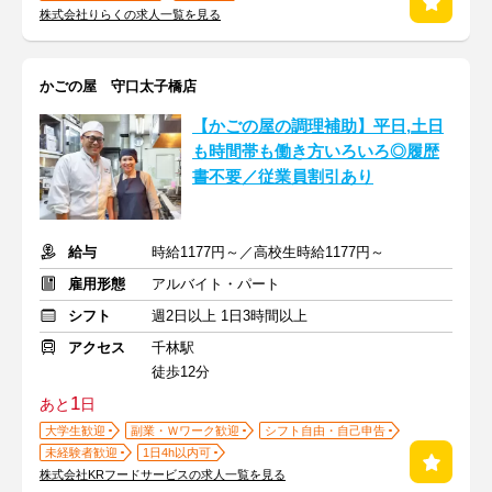
株式会社りらくの求人一覧を見る
かごの屋 守口太子橋店
【かごの屋の調理補助】平日,土日
も時間帯も働き方いろいろ◎履歴
書不要／従業員割引あり
給与
時給1177円～／高校生時給1177円～
雇用形態
アルバイト・パート
シフト
週2日以上 1日3時間以上
アクセス
千林駅
徒歩12分
1
あと
日
大学生歓迎
副業・Ｗワーク歓迎
シフト自由・自己申告
未経験者歓迎
1日4h以内可
株式会社KRフードサービスの求人一覧を見る