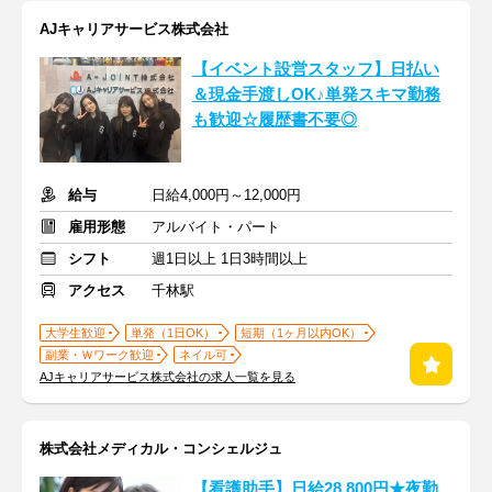
AJキャリアサービス株式会社
【イベント設営スタッフ】日払い
＆現金手渡しOK♪単発スキマ勤務
も歓迎☆履歴書不要◎
給与
日給4,000円～12,000円
雇用形態
アルバイト・パート
シフト
週1日以上 1日3時間以上
アクセス
千林駅
大学生歓迎
単発（1日OK）
短期（1ヶ月以内OK）
副業・Ｗワーク歓迎
ネイル可
AJキャリアサービス株式会社の求人一覧を見る
株式会社メディカル・コンシェルジュ
【看護助手】日給28,800円★夜勤