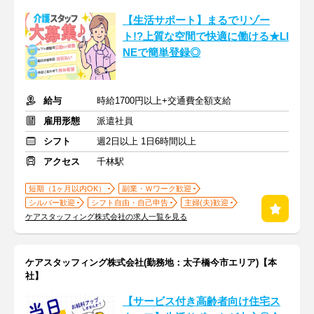
【生活サポート】まるでリゾー
ト!?上質な空間で快適に働ける★LI
NEで簡単登録◎
給与
時給1700円以上+交通費全額支給
雇用形態
派遣社員
シフト
週2日以上 1日6時間以上
アクセス
千林駅
短期（1ヶ月以内OK）
副業・Ｗワーク歓迎
シルバー歓迎
シフト自由・自己申告
主婦(夫)歓迎
ケアスタッフィング株式会社の求人一覧を見る
ケアスタッフィング株式会社(勤務地：太子橋今市エリア)【本
社】
【サービス付き高齢者向け住宅ス