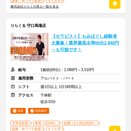
副業・Ｗワーク歓迎
ネイル可
株式会社りらくの求人一覧を見る
りらくる 守口馬場店
【セラピスト】もみほぐし経験者
大募集！業界最高水準60分2,840円
～も可能です！
給与
1施術(60分)：2,088円～3,510円
雇用形態
アルバイト・パート
シフト
週1日以上 1日1時間以上
アクセス
千林駅
徒歩10分
急募
面接確約
大学生歓迎
単発（1日OK）
短期（1ヶ月以内OK）
副業・Ｗワーク歓迎
ネイル可