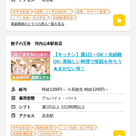
大学生歓迎
短期（1ヶ月以内OK）
副業・Ｗワーク歓迎
シフト自由・自己申告
未経験者歓迎
家庭教師のトライの求人一覧を見る
餃子の王将 河内山本駅前店
【キッチン】週1日～OK！未経験
OK♪美味しい料理で笑顔を作ろう
★まかない有！
給与
時給1200円～ ※高校生:時給1200円～
雇用形態
アルバイト・パート
シフト
週1日以上 1日2時間以上
アクセス
高安駅
大学生歓迎
高校生歓迎
シフト自由・自己申告
未経験者歓迎
1日4h以内可