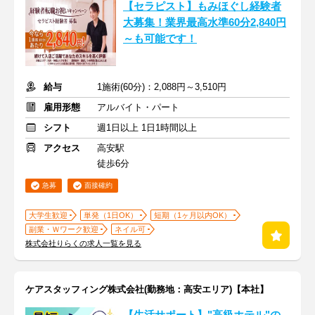
【セラピスト】もみほぐし経験者
大募集！業界最高水準60分2,840円
～も可能です！
給与
1施術(60分)：2,088円～3,510円
雇用形態
アルバイト・パート
シフト
週1日以上 1日1時間以上
アクセス
高安駅
徒歩6分
急募
面接確約
大学生歓迎
単発（1日OK）
短期（1ヶ月以内OK）
副業・Ｗワーク歓迎
ネイル可
株式会社りらくの求人一覧を見る
ケアスタッフィング株式会社(勤務地：高安エリア)【本社】