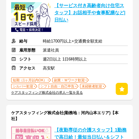
【サービス付き高齢者向け住宅ス
タッフ】お話相手や食事配膳など|
日払い
給与
時給1700円以上+交通費全額支給
雇用形態
派遣社員
シフト
週2日以上 1日6時間以上
アクセス
高安駅
短期（1ヶ月以内OK）
副業・Ｗワーク歓迎
シルバー歓迎
シフト自由・自己申告
未経験者歓迎
ケアスタッフィング株式会社の求人一覧を見る
ケアスタッフィング株式会社(勤務地：河内山本エリア)【本
社】
【夜勤専従の介護スタッフ】1勤務
で高日給！最短当日払い＆シフト