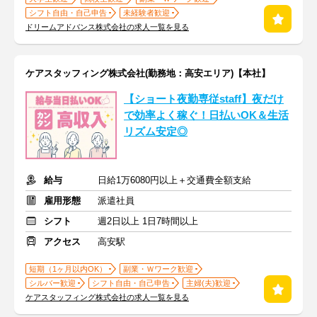
シフト自由・自己申告
未経験者歓迎
ドリームアドバンス株式会社の求人一覧を見る
ケアスタッフィング株式会社(勤務地：高安エリア)【本社】
【ショート夜勤専従staff】夜だけ
で効率よく稼ぐ！日払いOK＆生活
リズム安定◎
給与
日給1万6080円以上＋交通費全額支給
雇用形態
派遣社員
シフト
週2日以上 1日7時間以上
アクセス
高安駅
短期（1ヶ月以内OK）
副業・Ｗワーク歓迎
シルバー歓迎
シフト自由・自己申告
主婦(夫)歓迎
ケアスタッフィング株式会社の求人一覧を見る