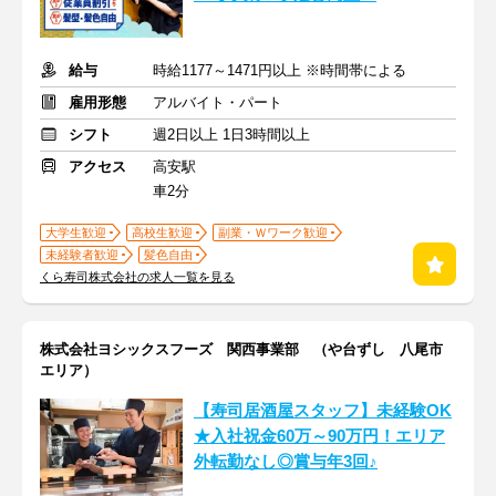
給与
時給1177～1471円以上 ※時間帯による
雇用形態
アルバイト・パート
シフト
週2日以上 1日3時間以上
アクセス
高安駅
車2分
大学生歓迎
高校生歓迎
副業・Ｗワーク歓迎
未経験者歓迎
髪色自由
くら寿司株式会社の求人一覧を見る
株式会社ヨシックスフーズ 関西事業部 （や台ずし 八尾市
エリア）
【寿司居酒屋スタッフ】未経験OK
★入社祝金60万～90万円！エリア
外転勤なし◎賞与年3回♪