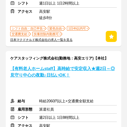
シフト
週1日以上 1日2時間以上
アクセス
高安駅
徒歩8分
シフト自由・自己申告
髪色自由
1日4h以内可
交通費支給
扶養控除内勤務可
日本マクドナルド株式会社の求人一覧を見る
ケアスタッフィング株式会社(勤務地：高安エリア)【本社】
【有料老人ホームstaff】高時給で安定収入★週2日～◎
見守り中心の夜勤♪日払いOK！
給与
時給2060円以上+交通費全額支給
雇用形態
派遣社員
シフト
週2日以上 1日8時間以上
アクセス
高安駅