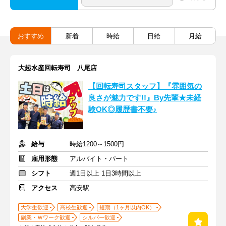
おすすめ
新着
時給
日給
月給
大起水産回転寿司 八尾店
【回転寿司スタッフ】『雰囲気の
良さが魅力です!!』By先輩★未経
験OK◎履歴書不要♪
給与
時給1200～1500円
雇用形態
アルバイト・パート
シフト
週1日以上 1日3時間以上
アクセス
高安駅
大学生歓迎
高校生歓迎
短期（1ヶ月以内OK）
副業・Ｗワーク歓迎
シルバー歓迎