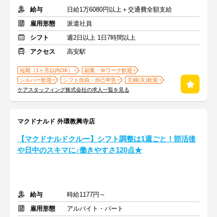
給与
日給1万6080円以上＋交通費全額支給
雇用形態
派遣社員
シフト
週2日以上 1日7時間以上
アクセス
高安駅
短期（1ヶ月以内OK）
副業・Ｗワーク歓迎
シルバー歓迎
シフト自由・自己申告
主婦(夫)歓迎
ケアスタッフィング株式会社の求人一覧を見る
マクドナルド 外環教興寺店
【マクドナルドクルー】シフト調整は1週ごと！部活後
や日中のスキマに♪働きやすさ120点★
給与
時給1177円～
雇用形態
アルバイト・パート