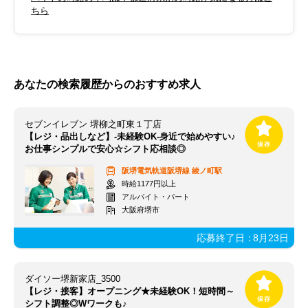
ちら
あなたの検索履歴からのおすすめ求人
セブンイレブン 堺柳之町東１丁店
【レジ・品出しなど】-未経験OK-身近で始めやすい♪
お仕事シンプルで安心☆シフト応相談◎
阪堺電気軌道阪堺線
綾ノ町駅
時給1177円以上
アルバイト・パート
大阪府堺市
応募終了日：
8月23日
ダイソー堺新家店_3500
【レジ・接客】オープニング★未経験OK！短時間～
シフト調整◎Wワークも♪