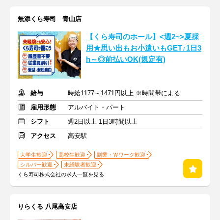
無添くら寿司 青山店
【くら寿司のホール】<週2~>夏採
用★思い出もお小遣いもGET♪1日3
h～◎前払いOK(規定有)
給与
時給1177～1471円以上 ※時間帯による
雇用形態
アルバイト・パート
シフト
週2日以上 1日3時間以上
アクセス
高安駅
大学生歓迎
高校生歓迎
副業・Ｗワーク歓迎
シルバー歓迎
未経験者歓迎
くら寿司株式会社の求人一覧を見る
りらくる 八尾高安店