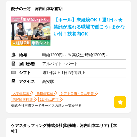
餃子の王将 河内山本駅前店
【ホール】未経験OK！週1日～★
笑顔が溢れる職場で働こう♪まかな
い付！扶養内OK
給与
時給1200円～ ※高校生:時給1200円～
雇用形態
アルバイト・パート
シフト
週1日以上 1日2時間以上
アクセス
高安駅
大学生歓迎
高校生歓迎
シフト自由・自己申告
未経験者歓迎
1日4h以内可
株式会社王将フードサービスの求人一覧を見る
ケアスタッフィング株式会社(勤務地：河内山本エリア)【本
社】