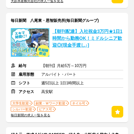
大起水産株式会社の求人一覧を見る
毎日新聞 八尾東・恩智販売所(毎日新聞グループ)
【朝刊配達】入社祝金3万円★1日1
時間から勤務OK！ミドルシニア歓
迎◎[現金手渡し♪]
給与
【朝刊】月給5万～10万円
雇用形態
アルバイト・パート
シフト
週5日以上 1日1時間以上
アクセス
高安駅
大学生歓迎
副業・Ｗワーク歓迎
ネイル可
シルバー歓迎
ピアス可
毎日新聞の求人一覧を見る