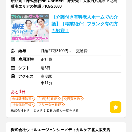
紹介元：株式会社HR CAREER 紹介先：大阪府八尾市上之島
町南エリアの施設／KGS3683
【介護付き有料老人ホームでの介
護】［職業紹介］ブランク有の方
も歓迎！
給与
月給27万3100円～＋交通費
雇用形態
正社員
シフト
週5日
アクセス
高安駅
車11分
1
あと
日
未経験者歓迎
主婦(夫)歓迎
交通費支給
社会保険完備
フリーター歓迎
株式会社ＨＲ ＣＡＲＥＥＲの求人一覧を見る
株式会社ウィルエージェンシーメディカルケア北大阪支店