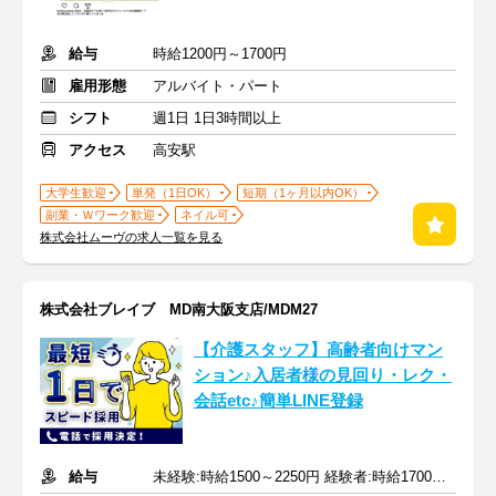
給与
時給1200円～1700円
雇用形態
アルバイト・パート
シフト
週1日 1日3時間以上
アクセス
高安駅
大学生歓迎
単発（1日OK）
短期（1ヶ月以内OK）
副業・Ｗワーク歓迎
ネイル可
株式会社ムーヴの求人一覧を見る
株式会社ブレイブ MD南大阪支店/MDM27
【介護スタッフ】高齢者向けマン
ション♪入居者様の見回り・レク・
会話etc♪簡単LINE登録
給与
未経験:時給1500～2250円 経験者:時給1700～2550円+交通費全額