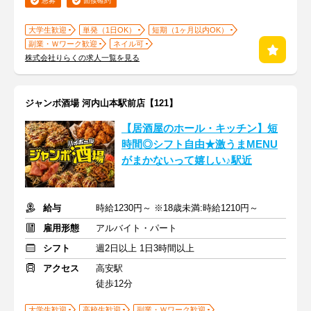
急募
面接確約
大学生歓迎
単発（1日OK）
短期（1ヶ月以内OK）
副業・Ｗワーク歓迎
ネイル可
株式会社りらくの求人一覧を見る
ジャンボ酒場 河内山本駅前店【121】
【居酒屋のホール・キッチン】短
時間◎シフト自由★激うまMENU
がまかないって嬉しい♪駅近
給与
時給1230円～ ※18歳未満:時給1210円～
雇用形態
アルバイト・パート
シフト
週2日以上 1日3時間以上
アクセス
高安駅
徒歩12分
大学生歓迎
高校生歓迎
副業・Ｗワーク歓迎