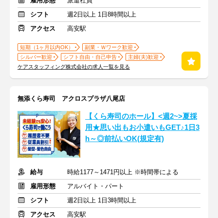
雇用形態
派遣社員
シフト
週2日以上 1日8時間以上
アクセス
高安駅
短期（1ヶ月以内OK）
副業・Ｗワーク歓迎
シルバー歓迎
シフト自由・自己申告
主婦(夫)歓迎
ケアスタッフィング株式会社の求人一覧を見る
無添くら寿司 アクロスプラザ八尾店
【くら寿司のホール】<週2~>夏採
用★思い出もお小遣いもGET♪1日3
h～◎前払いOK(規定有)
給与
時給1177～1471円以上 ※時間帯による
雇用形態
アルバイト・パート
シフト
週2日以上 1日3時間以上
アクセス
高安駅