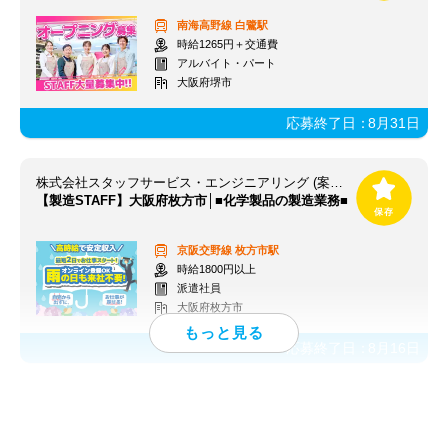
南海高野線
白鷺駅
時給1265円＋交通費
アルバイト・パート
大阪府堺市
応募終了日：
8月31日
株式会社スタッフサービス・エンジニアリング (案件NO/sseA42617)
【製造STAFF】大阪府枚方市│■化学製品の製造業務■
京阪交野線
枚方市駅
時給1800円以上
派遣社員
大阪府枚方市
応募終了日：
8月16日