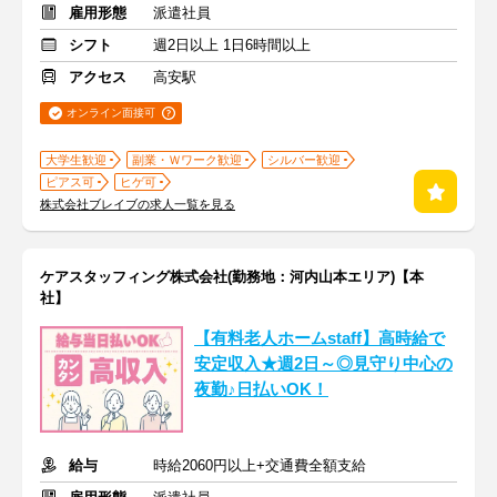
雇用形態
派遣社員
シフト
週2日以上 1日6時間以上
アクセス
高安駅
オンライン面接可
大学生歓迎
副業・Ｗワーク歓迎
シルバー歓迎
ピアス可
ヒゲ可
株式会社ブレイブの求人一覧を見る
ケアスタッフィング株式会社(勤務地：河内山本エリア)【本
社】
【有料老人ホームstaff】高時給で
安定収入★週2日～◎見守り中心の
夜勤♪日払いOK！
給与
時給2060円以上+交通費全額支給