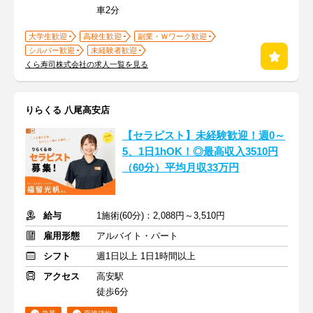
車2分
大学生歓迎
高校生歓迎
副業・Ｗワーク歓迎
シルバー歓迎
未経験者歓迎
くら寿司株式会社の求人一覧を見る
りらくる 八尾高安店
【セラピスト】未経験歓迎！週0～
5、1日1hOK！◎最高収入3510円
（60分）平均月収33万円
給与
1施術(60分)：2,088円～3,510円
雇用形態
アルバイト・パート
シフト
週1日以上 1日1時間以上
アクセス
高安駅
徒歩6分