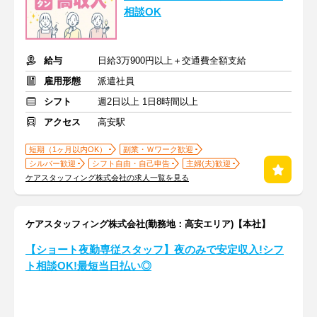
相談OK
給与
日給3万900円以上＋交通費全額支給
雇用形態
派遣社員
シフト
週2日以上 1日8時間以上
アクセス
高安駅
短期（1ヶ月以内OK）
副業・Ｗワーク歓迎
シルバー歓迎
シフト自由・自己申告
主婦(夫)歓迎
ケアスタッフィング株式会社の求人一覧を見る
ケアスタッフィング株式会社(勤務地：高安エリア)【本社】
【ショート夜勤専従スタッフ】夜のみで安定収入!シフ
ト相談OK!最短当日払い◎