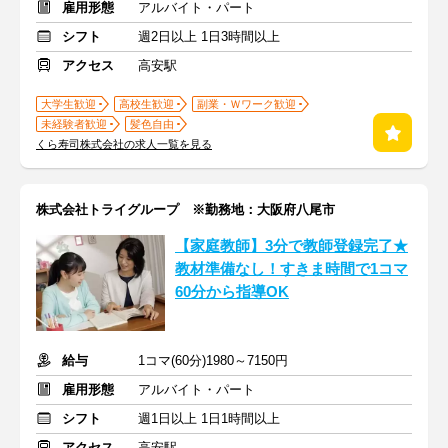
雇用形態
アルバイト・パート
シフト
週2日以上 1日3時間以上
アクセス
高安駅
大学生歓迎
高校生歓迎
副業・Ｗワーク歓迎
未経験者歓迎
髪色自由
くら寿司株式会社の求人一覧を見る
株式会社トライグループ ※勤務地：大阪府八尾市
【家庭教師】3分で教師登録完了★
教材準備なし！すきま時間で1コマ
60分から指導OK
給与
1コマ(60分)1980～7150円
雇用形態
アルバイト・パート
シフト
週1日以上 1日1時間以上
アクセス
高安駅