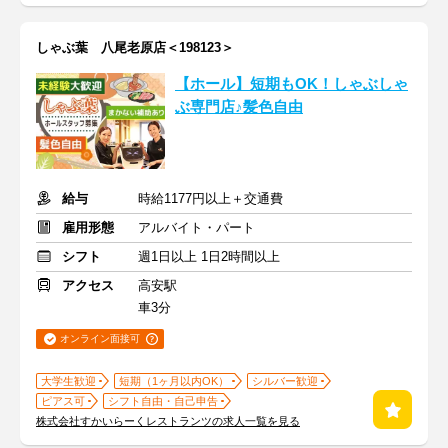
しゃぶ葉 八尾老原店＜198123＞
【ホール】短期もOK！しゃぶしゃ
ぶ専門店♪髪色自由
給与
時給1177円以上＋交通費
雇用形態
アルバイト・パート
シフト
週1日以上 1日2時間以上
アクセス
高安駅
車3分
オンライン面接可
大学生歓迎
短期（1ヶ月以内OK）
シルバー歓迎
ピアス可
シフト自由・自己申告
株式会社すかいらーくレストランツの求人一覧を見る