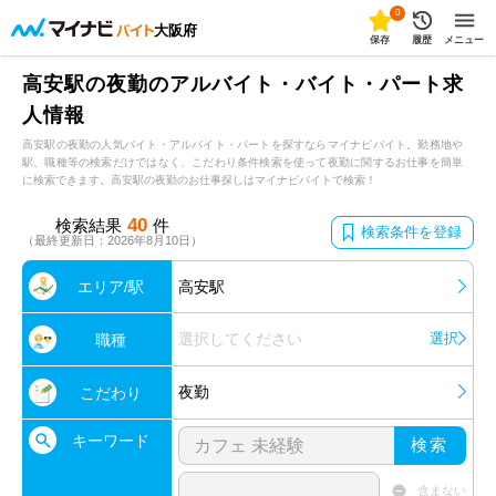
0
大阪府
保存
履歴
メニュー
高安駅の夜勤のアルバイト・バイト・パート求
人情報
高安駅の夜勤の人気バイト・アルバイト・パートを探すならマイナビバイト。勤務地や
駅、職種等の検索だけではなく、こだわり条件検索を使って夜勤に関するお仕事を簡単
に検索できます。高安駅の夜勤のお仕事探しはマイナビバイトで検索！
40
検索結果
件
検索条件を登録
（最終更新日：2026年8月10日）
エリア/駅
高安駅
選択してください
選択
職種
夜勤
こだわり
キーワード
検索
含まない