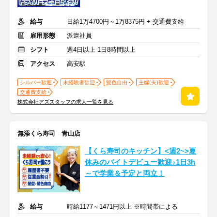
給与
日給1万4700円～1万8375円 + 交通費支給
雇用形態
派遣社員
シフト
週4日以上 1日8時間以上
アクセス
高安駅
シルバー歓迎
未経験者歓迎
髪色自由
主婦(夫)歓迎
交通費支給
株式会社アズスタッフの求人一覧を見る
無添くら寿司 青山店
【くら寿司のキッチン】<週2~>夏
休みのバイトデビュー歓迎♪1日3h
～で学業＆予定と両立！
給与
時給1177～1471円以上 ※時間帯による