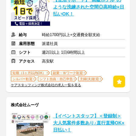
【生活サポート】"高級ホテル"の
ような洗練された空間◎高時給×日
払いOK！
給与
時給1700円以上+交通費全額支給
雇用形態
派遣社員
シフト
週2日以上 1日6時間以上
アクセス
高安駅
短期（1ヶ月以内OK）
副業・Ｗワーク歓迎
シルバー歓迎
シフト自由・自己申告
主婦(夫)歓迎
ケアスタッフィング株式会社の求人一覧を見る
株式会社ムーヴ
【イベントスタッフ】＜登録制＞
大人気案件多数あり♪直行直帰OK×
日払い！