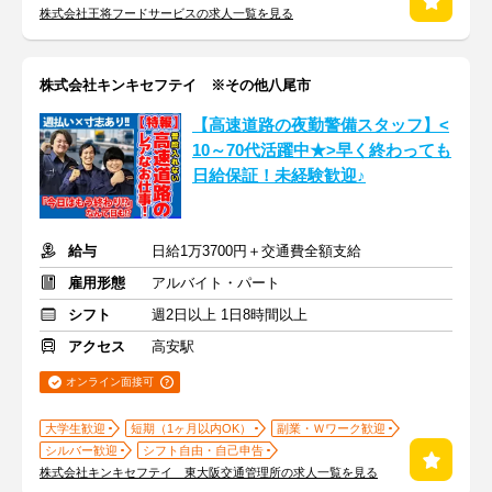
株式会社王将フードサービスの求人一覧を見る
株式会社キンキセフテイ ※その他八尾市
【高速道路の夜勤警備スタッフ】<
10～70代活躍中★>早く終わっても
日給保証！未経験歓迎♪
給与
日給1万3700円＋交通費全額支給
雇用形態
アルバイト・パート
シフト
週2日以上 1日8時間以上
アクセス
高安駅
オンライン面接可
大学生歓迎
短期（1ヶ月以内OK）
副業・Ｗワーク歓迎
シルバー歓迎
シフト自由・自己申告
株式会社キンキセフテイ 東大阪交通管理所の求人一覧を見る