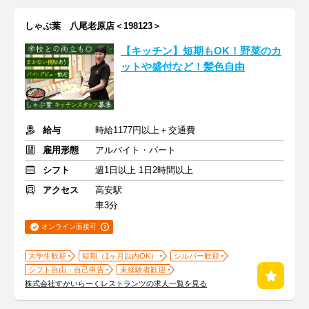
しゃぶ葉 八尾老原店＜198123＞
【キッチン】短期もOK！野菜のカ
ットや盛付など！髪色自由
給与
時給1177円以上＋交通費
雇用形態
アルバイト・パート
シフト
週1日以上 1日2時間以上
アクセス
高安駅
車3分
オンライン面接可
大学生歓迎
短期（1ヶ月以内OK）
シルバー歓迎
シフト自由・自己申告
未経験者歓迎
株式会社すかいらーくレストランツの求人一覧を見る