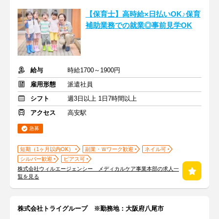
【保育士】高時給×日払いOK♪保育
補助業務での就業◎事前見学OK
給与
時給1700～1900円
雇用形態
派遣社員
シフト
週3日以上 1日7時間以上
アクセス
高安駅
急募
短期（1ヶ月以内OK）
副業・Ｗワーク歓迎
ネイル可
シルバー歓迎
ピアス可
株式会社ウィルエージェンシー メディカルケア事業本部の求人一
覧を見る
株式会社トライグループ ※勤務地：大阪府八尾市