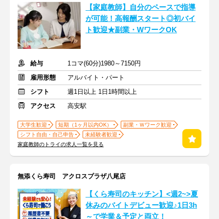
【家庭教師】自分のペースで指導
が可能！高報酬スタート◎初バイ
ト歓迎★副業・WワークOK
給与
1コマ(60分)1980～7150円
雇用形態
アルバイト・パート
シフト
週1日以上 1日1時間以上
アクセス
高安駅
大学生歓迎
短期（1ヶ月以内OK）
副業・Ｗワーク歓迎
シフト自由・自己申告
未経験者歓迎
家庭教師のトライの求人一覧を見る
無添くら寿司 アクロスプラザ八尾店
【くら寿司のキッチン】<週2~>夏
休みのバイトデビュー歓迎♪1日3h
～で学業＆予定と両立！