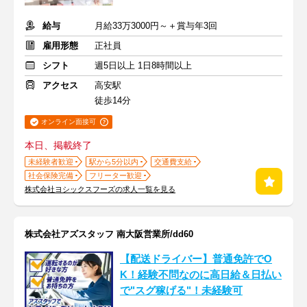
給与
月給33万3000円～＋賞与年3回
雇用形態
正社員
シフト
週5日以上 1日8時間以上
アクセス
高安駅
徒歩14分
オンライン面接可
本日、掲載終了
未経験者歓迎
駅から5分以内
交通費支給
社会保険完備
フリーター歓迎
株式会社ヨシックスフーズの求人一覧を見る
株式会社アズスタッフ 南大阪営業所/dd60
【配送ドライバー】普通免許でO
K！経験不問なのに高日給＆日払い
で"スグ稼げる"！未経験可