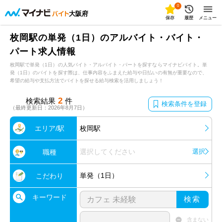
0
大阪府
保存
履歴
メニュー
枚岡駅の単発（1日）のアルバイト・バイト・
パート求人情報
枚岡駅で単発（1日）の人気バイト・アルバイト・パートを探すならマイナビバイト。単
発（1日）のバイトを探す際は、仕事内容をふまえた給与や日払いの有無が重要なので、
希望の給与や支払方法でバイトを探せる給与検索を活用しましょう！
2
検索結果
件
検索条件を登録
（最終更新日：2026年8月7日）
エリア/駅
枚岡駅
選択してください
選択
職種
単発（1日）
こだわり
キーワード
検索
含まない