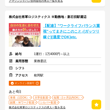
アマゾンジャパン合同会社の求人一覧を見る
株式会社将軍ロジスティクス ※勤務地：新石切駅週辺
【配達】"ワークライフバランス重
視"ってまさにこのこと♪[ガッツリ
稼ぐ][適度でOK]etc.
給与
1運行：1万4000円～以上
雇用形態
業務委託
シフト
アクセス
枚岡駅
オンライン面接可
4
あと
日
単発（1日OK）
大学生歓迎
短期（1ヶ月以内OK）
副業・Ｗワーク歓迎
シルバー歓迎
株式会社将軍ロジスティクスの求人一覧を見る