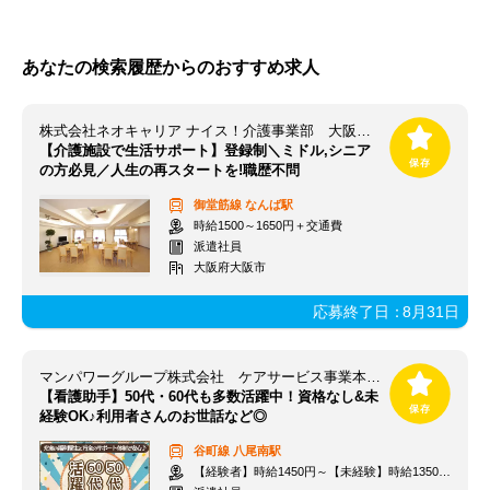
あなたの検索履歴からのおすすめ求人
株式会社ネオキャリア ナイス！介護事業部 大阪支店／OSK
【介護施設で生活サポート】登録制＼ミドル,シニア
の方必見／人生の再スタートを!職歴不問
御堂筋線
なんば駅
時給1500～1650円＋交通費
派遣社員
大阪府大阪市
応募終了日：
8月31日
マンパワーグループ株式会社 ケアサービス事業本部 難波支店/840240S
【看護助手】50代・60代も多数活躍中！資格なし&未
経験OK♪利用者さんのお世話など◎
谷町線
八尾南駅
【経験者】時給1450円～【未経験】時給1350円～ ※交通費全額