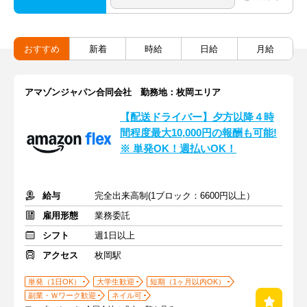
おすすめ
新着
時給
日給
月給
アマゾンジャパン合同会社 勤務地：枚岡エリア
【配送ドライバー】夕方以降４時
間程度最大10,000円の報酬も可能!
※ 単発OK！週払いOK！
給与
完全出来高制(1ブロック：6600円以上）
雇用形態
業務委託
シフト
週1日以上
アクセス
枚岡駅
単発（1日OK）
大学生歓迎
短期（1ヶ月以内OK）
副業・Ｗワーク歓迎
ネイル可