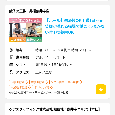
餃子の王将 外環藤井寺店
【ホール】未経験OK！週1日～★
笑顔が溢れる職場で働こう♪まかな
い付！扶養内OK
給与
時給1300円～ ※高校生:時給1250円～
雇用形態
アルバイト・パート
シフト
週1日以上 1日2時間以上
アクセス
土師ノ里駅
大学生歓迎
高校生歓迎
シフト自由・自己申告
未経験者歓迎
1日4h以内可
株式会社王将フードサービスの求人一覧を見る
ケアスタッフィング株式会社(勤務地：藤井寺エリア)【本社】