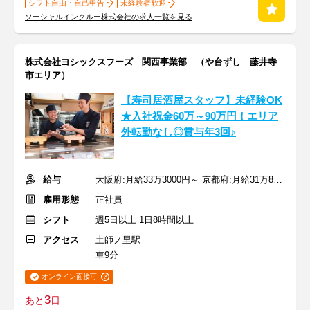
シフト自由・自己申告
未経験者歓迎
ソーシャルインクルー株式会社の求人一覧を見る
株式会社ヨシックスフーズ 関西事業部 （や台ずし 藤井寺
市エリア）
【寿司居酒屋スタッフ】未経験OK
★入社祝金60万～90万円！エリア
外転勤なし◎賞与年3回♪
給与
大阪府:月給33万3000円～ 京都府:月給31万8000円～＋賞与年3回
雇用形態
正社員
シフト
週5日以上 1日8時間以上
アクセス
土師ノ里駅
車9分
オンライン面接可
3
あと
日