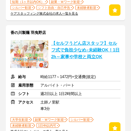
短期（1ヶ月以内OK）
副業・Ｗワーク歓迎
シルバー歓迎
シフト自由・自己申告
未経験者歓迎
ケアスタッフィング株式会社の求人一覧を見る
香の川製麺 羽曳野店
【セルフうどん店スタッフ】セル
フ式で負担少なめ♪未経験OK！1日
2h～家事や学校と両立OK
給与
時給1177～1472円+交通費(規定)
雇用形態
アルバイト・パート
シフト
週2日以上 1日2時間以上
アクセス
土師ノ里駅
車3分
大学生歓迎
副業・Ｗワーク歓迎
シルバー歓迎
未経験者歓迎
1日4h以内可