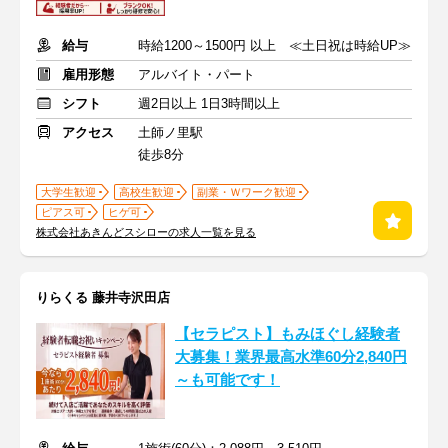
給与
時給1200～1500円 以上 ≪土日祝は時給UP≫
雇用形態
アルバイト・パート
シフト
週2日以上 1日3時間以上
アクセス
土師ノ里駅
徒歩8分
大学生歓迎
高校生歓迎
副業・Ｗワーク歓迎
ピアス可
ヒゲ可
株式会社あきんどスシローの求人一覧を見る
りらくる 藤井寺沢田店
【セラピスト】もみほぐし経験者
大募集！業界最高水準60分2,840円
～も可能です！