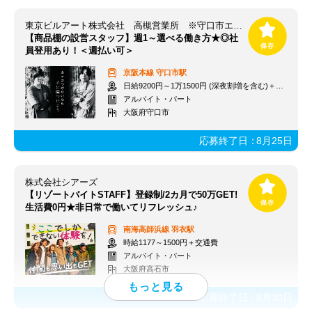
東京ビルアート株式会社 高槻営業所 ※守口市エリア
【商品棚の設営スタッフ】週1～選べる働き方★◎社
員登用あり！＜週払い可＞
京阪本線
守口市駅
日給9200円～1万1500円 (深夜割増を含む)＋交通費一部支給
アルバイト・パート
大阪府守口市
応募終了日：
8月25日
株式会社シアーズ
【リゾートバイトSTAFF】登録制/2カ月で50万GET!
生活費0円★非日常で働いてリフレッシュ♪
南海高師浜線
羽衣駅
時給1177～1500円＋交通費
アルバイト・パート
大阪府高石市
応募終了日：
8月30日