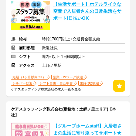
【生活サポート】ホテルライクな
空間で入居者さんの日常生活をサ
ポート!日払いOK
給与
時給1700円以上+交通費全額支給
雇用形態
派遣社員
シフト
週2日以上 1日6時間以上
アクセス
土師ノ里駅
短期（1ヶ月以内OK）
副業・Ｗワーク歓迎
シルバー歓迎
シフト自由・自己申告
主婦(夫)歓迎
ケアスタッフィング株式会社の求人一覧を見る
ケアスタッフィング株式会社(勤務地：土師ノ里エリア)【本
社】
【グループホームstaff】入居者さ
まの生活に寄り添ってサポート★