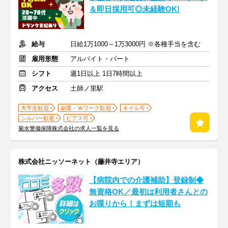
＆即日採用可◎未経験OK!
給与
日給1万1000～1万3000円 ※各種手当を含む
雇用形態
アルバイト・パート
シフト
週1日以上 1日7時間以上
アクセス
土師ノ里駅
大学生歓迎
副業・Ｗワーク歓迎
ネイル可
シルバー歓迎
ピアス可
菊水警備保障株式会社の求人一覧を見る
株式会社ニッソーネット（藤井寺エリア）
【病院内での介護補助】登録制◆
無資格OK／最初は利用者さんとの
お喋りから！まずは短期も