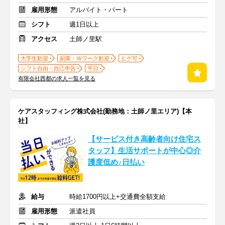
雇用形態
アルバイト・パート
シフト
週1日以上
アクセス
土師ノ里駅
大学生歓迎
副業・Ｗワーク歓迎
ヒゲ可
シフト自由・自己申告
平日
有限会社西都の求人一覧を見る
ケアスタッフィング株式会社(勤務地：土師ノ里エリア)【本
社】
【サービス付き高齢者向け住宅ス
タッフ】生活サポートが中心◎介
護度低め♪日払い
給与
時給1700円以上+交通費全額支給
雇用形態
派遣社員