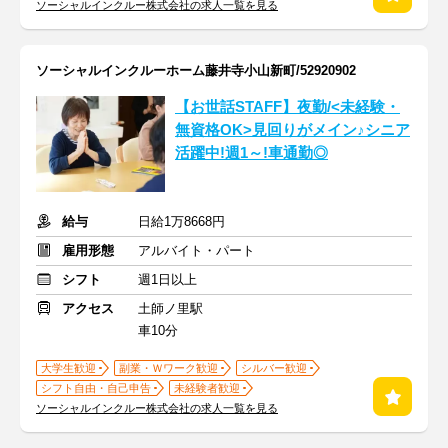
ソーシャルインクルー株式会社の求人一覧を見る
ソーシャルインクルーホーム藤井寺小山新町/52920902
【お世話STAFF】夜勤/<未経験・
無資格OK>見回りがメイン♪シニア
活躍中!週1～!車通勤◎
給与
日給1万8668円
雇用形態
アルバイト・パート
シフト
週1日以上
アクセス
土師ノ里駅
車10分
大学生歓迎
副業・Ｗワーク歓迎
シルバー歓迎
シフト自由・自己申告
未経験者歓迎
ソーシャルインクルー株式会社の求人一覧を見る