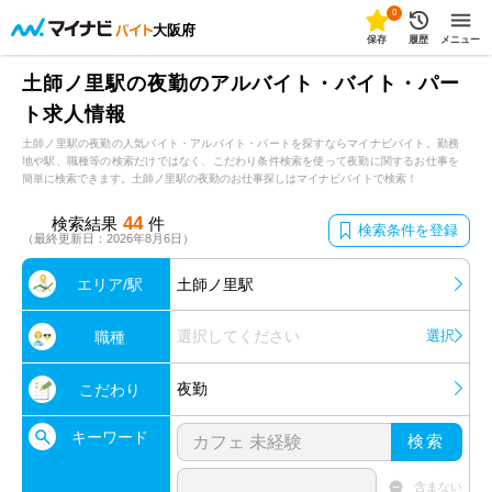
0
大阪府
保存
履歴
メニュー
土師ノ里駅の夜勤のアルバイト・バイト・パー
ト求人情報
土師ノ里駅の夜勤の人気バイト・アルバイト・パートを探すならマイナビバイト。勤務
地や駅、職種等の検索だけではなく、こだわり条件検索を使って夜勤に関するお仕事を
簡単に検索できます。土師ノ里駅の夜勤のお仕事探しはマイナビバイトで検索！
44
検索結果
件
検索条件を登録
（最終更新日：2026年8月6日）
エリア/駅
土師ノ里駅
選択してください
選択
職種
夜勤
こだわり
キーワード
検索
含まない