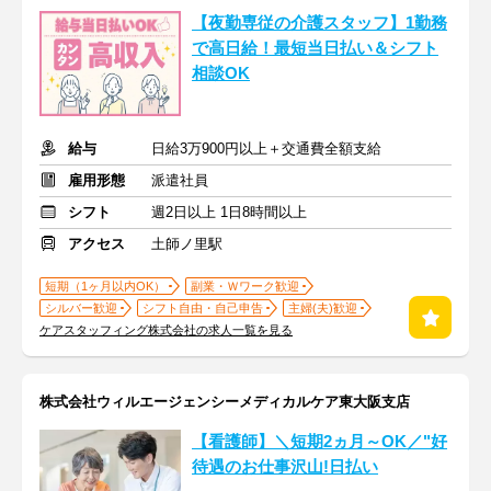
【夜勤専従の介護スタッフ】1勤務
で高日給！最短当日払い＆シフト
相談OK
給与
日給3万900円以上＋交通費全額支給
雇用形態
派遣社員
シフト
週2日以上 1日8時間以上
アクセス
土師ノ里駅
短期（1ヶ月以内OK）
副業・Ｗワーク歓迎
シルバー歓迎
シフト自由・自己申告
主婦(夫)歓迎
ケアスタッフィング株式会社の求人一覧を見る
株式会社ウィルエージェンシーメディカルケア東大阪支店
【看護師】＼短期2ヵ月～OK／"好
待遇のお仕事沢山!日払い