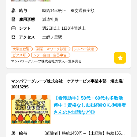
給与
時給1450円～ ※交通費全額
雇用形態
派遣社員
シフト
週2日以上 1日8時間以上
アクセス
土師ノ里駅
大学生歓迎
副業・Ｗワーク歓迎
シルバー歓迎
ピアス可
シフト自由・自己申告
マンパワーグループ株式会社の求人一覧を見る
マンパワーグループ株式会社 ケアサービス事業本部 堺支店/
1001329S
【看護助手】50代・60代も多数活
躍中！資格なし&未経験OK♪利用者
さんのお世話など◎
給与
【経験者】時給1450円～【未経験】時給1350円～ ※交通費全額