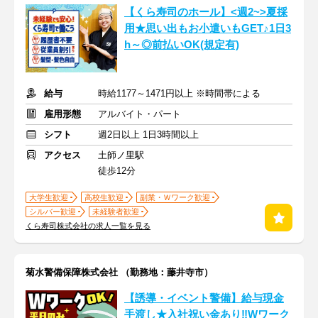
【くら寿司のホール】<週2~>夏採
用★思い出もお小遣いもGET♪1日3
h～◎前払いOK(規定有)
給与
時給1177～1471円以上 ※時間帯による
雇用形態
アルバイト・パート
シフト
週2日以上 1日3時間以上
アクセス
土師ノ里駅
徒歩12分
大学生歓迎
高校生歓迎
副業・Ｗワーク歓迎
シルバー歓迎
未経験者歓迎
くら寿司株式会社の求人一覧を見る
菊水警備保障株式会社 （勤務地：藤井寺市）
【誘導・イベント警備】給与現金
手渡し★入社祝い金あり‼Wワーク