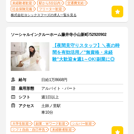
未経験者歓迎
駅から5分以内
交通費支給
社会保険完備
フリーター歓迎
株式会社ヨシックスフーズの求人一覧を見る
ソーシャルインクルーホーム藤井寺小山新町/52920902
【夜間見守りスタッフ】＼夜の時
間を有効活用／"無資格・未経
験"大歓迎★週1～OK!副業に◎
給与
日給1万8668円
雇用形態
アルバイト・パート
シフト
週1日以上
アクセス
土師ノ里駅
車10分
大学生歓迎
副業・Ｗワーク歓迎
シルバー歓迎
シフト自由・自己申告
未経験者歓迎