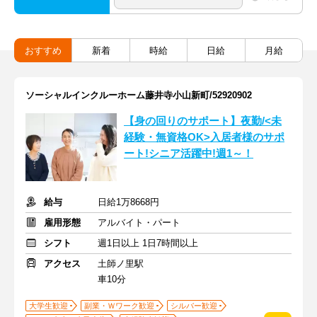
おすすめ
新着
時給
日給
月給
ソーシャルインクルーホーム藤井寺小山新町/52920902
【身の回りのサポート】夜勤/<未
経験・無資格OK>入居者様のサポ
ート!シニア活躍中!週1～！
給与
日給1万8668円
雇用形態
アルバイト・パート
シフト
週1日以上 1日7時間以上
アクセス
土師ノ里駅
車10分
大学生歓迎
副業・Ｗワーク歓迎
シルバー歓迎