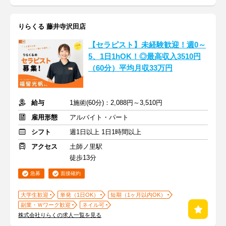
りらくる 藤井寺沢田店
【セラピスト】未経験歓迎！週0～
5、1日1hOK！◎最高収入3510円
（60分）平均月収33万円
給与
1施術(60分)：2,088円～3,510円
雇用形態
アルバイト・パート
シフト
週1日以上 1日1時間以上
アクセス
土師ノ里駅
徒歩13分
急募
面接確約
大学生歓迎
単発（1日OK）
短期（1ヶ月以内OK）
副業・Ｗワーク歓迎
ネイル可
株式会社りらくの求人一覧を見る