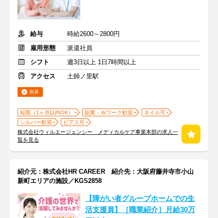
給与
時給2600～2800円
雇用形態
派遣社員
シフト
週3日以上 1日7時間以上
アクセス
土師ノ里駅
急募
短期（1ヶ月以内OK）
副業・Ｗワーク歓迎
ネイル可
シルバー歓迎
ピアス可
株式会社ウィルエージェンシー メディカルケア事業本部の求人一
覧を見る
紹介元：株式会社HR CAREER 紹介先：大阪府藤井寺市小山
新町エリアの施設／KGS2858
【障がい者グループホームでの生
活支援員】［職業紹介］月給30万