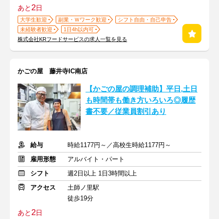
2
あと
日
大学生歓迎
副業・Ｗワーク歓迎
シフト自由・自己申告
未経験者歓迎
1日4h以内可
株式会社KRフードサービスの求人一覧を見る
かごの屋 藤井寺IC南店
【かごの屋の調理補助】平日,土日
も時間帯も働き方いろいろ◎履歴
書不要／従業員割引あり
給与
時給1177円～／高校生時給1177円～
雇用形態
アルバイト・パート
シフト
週2日以上 1日3時間以上
アクセス
土師ノ里駅
徒歩19分
2
あと
日