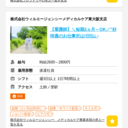
株式会社フレンドリーの求人一覧を見る
株式会社ウィルエージェンシーメディカルケア東大阪支店
【看護師】＼短期2ヵ月～OK／"好
待遇のお仕事沢山!日払い
給与
時給2600～2800円
雇用形態
派遣社員
シフト
週3日以上 1日7時間以上
アクセス
土師ノ里駅
急募
短期（1ヶ月以内OK）
副業・Ｗワーク歓迎
ネイル可
シルバー歓迎
ピアス可
株式会社ウィルエージェンシー メディカルケア事業本部の求人一
覧を見る