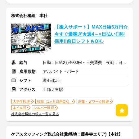
株式会社橘組 本社
【搬入サポート】MAX日給3万円☆
今すぐ爆稼ぎ★週4～×日払い◎即
採用!!前日シフトもOK♪
給与
日勤：日給2万4000円～＋交通費 夜勤：日給3万円～＋交通費
雇用形態
アルバイト・パート
シフト
週4日以上
アクセス
土師ノ里駅
大学生歓迎
短期（1ヶ月以内OK）
副業・Ｗワーク歓迎
ネイル可
シルバー歓迎
株式会社橘組の求人一覧を見る
ケアスタッフィング株式会社(勤務地：藤井寺エリア)【本社】