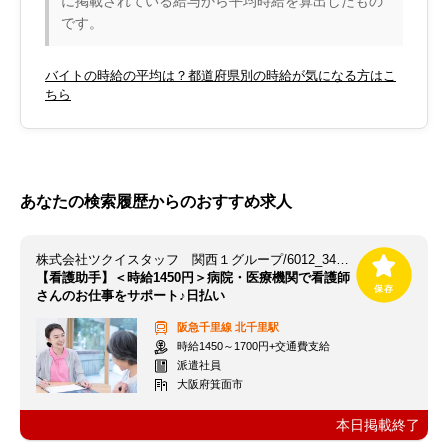
に掲載されている給与から平均時給を算出したもの
です。
バイトの時給の平均は？都道府県別の時給が気になる方はこ
ちら
あなたの検索履歴からのおすすめ求人
株式会社ツクイスタッフ 関西１グループ/6012_345419
【看護助手】＜時給1450円＞病院・医療機関で看護師
さんのお仕事をサポート♪日払い
阪急千里線
北千里駅
時給1450～1700円+交通費支給
派遣社員
大阪府箕面市
本日掲載終了