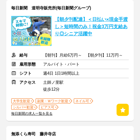
毎日新聞 道明寺販売所(毎日新聞グループ)
【朝夕刊配達】＜日払い×現金手渡
し＞短時間のみ！祝金3万円支給あ
り◎シニア活躍中
給与
【朝刊】月給6万円～ 【朝夕刊】11万円～
雇用形態
アルバイト・パート
シフト
週4日 1日1時間以上
アクセス
土師ノ里駅
徒歩12分
大学生歓迎
副業・Ｗワーク歓迎
ネイル可
シルバー歓迎
ピアス可
毎日新聞の求人一覧を見る
無添くら寿司 藤井寺店