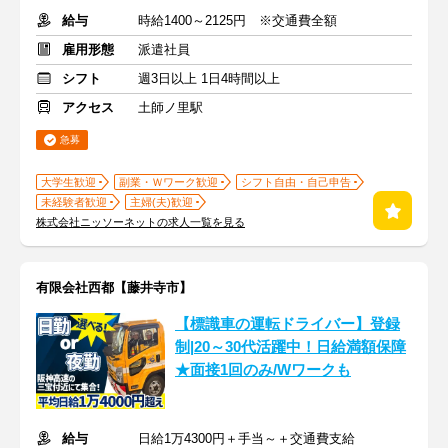
給与
時給1400～2125円 ※交通費全額
雇用形態
派遣社員
シフト
週3日以上 1日4時間以上
アクセス
土師ノ里駅
急募
大学生歓迎
副業・Ｗワーク歓迎
シフト自由・自己申告
未経験者歓迎
主婦(夫)歓迎
株式会社ニッソーネットの求人一覧を見る
有限会社西都【藤井寺市】
【標識車の運転ドライバー】登録
制|20～30代活躍中！日給満額保障
★面接1回のみ/Wワークも
給与
日給1万4300円＋手当～＋交通費支給