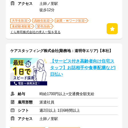
アクセス
土師ノ里駅
徒歩12分
大学生歓迎
高校生歓迎
副業・Ｗワーク歓迎
未経験者歓迎
髪色自由
くら寿司株式会社の求人一覧を見る
ケアスタッフィング株式会社(勤務地：道明寺エリア)【本社】
【サービス付き高齢者向け住宅ス
タッフ】お話相手や食事配膳など|
日払い
給与
時給1700円以上+交通費全額支給
雇用形態
派遣社員
シフト
週2日以上 1日6時間以上
アクセス
土師ノ里駅