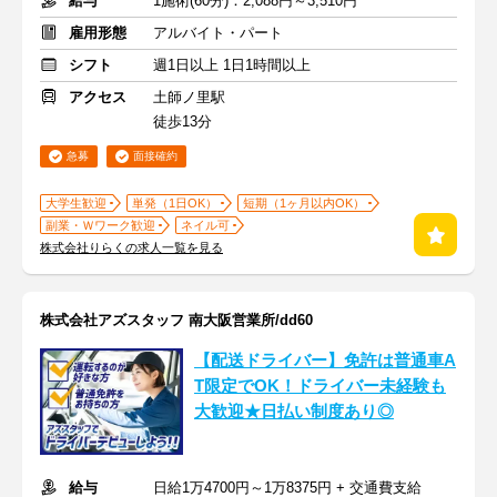
給与
1施術(60分)：2,088円～3,510円
雇用形態
アルバイト・パート
シフト
週1日以上 1日1時間以上
アクセス
土師ノ里駅
徒歩13分
急募
面接確約
大学生歓迎
単発（1日OK）
短期（1ヶ月以内OK）
副業・Ｗワーク歓迎
ネイル可
株式会社りらくの求人一覧を見る
株式会社アズスタッフ 南大阪営業所/dd60
【配送ドライバー】免許は普通車A
T限定でOK！ドライバー未経験も
大歓迎★日払い制度あり◎
給与
日給1万4700円～1万8375円 + 交通費支給