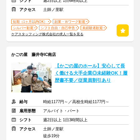
シフト
週2日以上 1日6時間以上
アクセス
土師ノ里駅
短期（1ヶ月以内OK）
副業・Ｗワーク歓迎
シルバー歓迎
シフト自由・自己申告
未経験者歓迎
ケアスタッフィング株式会社の求人一覧を見る
かごの屋 藤井寺IC南店
【かごの屋のホール】安心して長
く働ける大手企業◎未経験OK！履
歴書不要／従業員割引あり
給与
時給1177円～／高校生時給1177円～
雇用形態
アルバイト・パート
シフト
週2日以上 1日3時間以上
アクセス
土師ノ里駅
徒歩19分