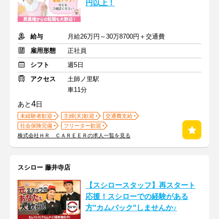
円以上！
給与
月給26万円～30万8700円＋交通費
雇用形態
正社員
シフト
週5日
アクセス
土師ノ里駅
車11分
4
あと
日
未経験者歓迎
主婦(夫)歓迎
交通費支給
社会保険完備
フリーター歓迎
株式会社ＨＲ ＣＡＲＥＥＲの求人一覧を見る
スシロー 藤井寺店
【スシロースタッフ】再スタート
応援！スシローでの経験がある
方"カムバック"しませんか♪