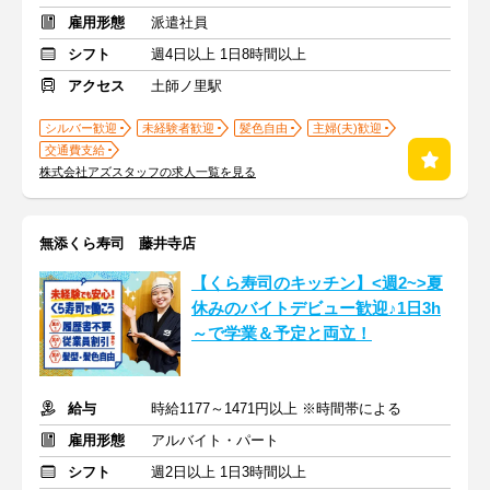
雇用形態
派遣社員
シフト
週4日以上 1日8時間以上
アクセス
土師ノ里駅
シルバー歓迎
未経験者歓迎
髪色自由
主婦(夫)歓迎
交通費支給
株式会社アズスタッフの求人一覧を見る
無添くら寿司 藤井寺店
【くら寿司のキッチン】<週2~>夏
休みのバイトデビュー歓迎♪1日3h
～で学業＆予定と両立！
給与
時給1177～1471円以上 ※時間帯による
雇用形態
アルバイト・パート
シフト
週2日以上 1日3時間以上