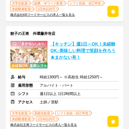
大学生歓迎
副業・Ｗワーク歓迎
シフト自由・自己申告
未経験者歓迎
1日4h以内可
株式会社KRフードサービスの求人一覧を見る
餃子の王将 外環藤井寺店
【キッチン】週1日～OK！未経験
OK♪美味しい料理で笑顔を作ろう
★まかない有！
給与
時給1300円～ ※高校生:時給1250円～
雇用形態
アルバイト・パート
シフト
週1日以上 1日2時間以上
アクセス
土師ノ里駅
大学生歓迎
高校生歓迎
シフト自由・自己申告
未経験者歓迎
1日4h以内可
株式会社王将フードサービスの求人一覧を見る