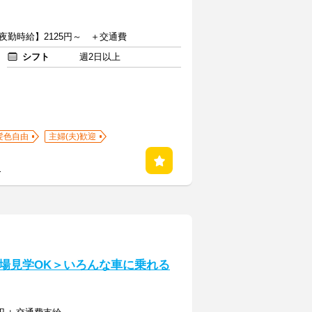
【夜勤時給】2125円～ ＋交通費
シフト
週2日以上
髪色自由
主婦(夫)歓迎
る
場見学OK＞いろんな車に乗れる