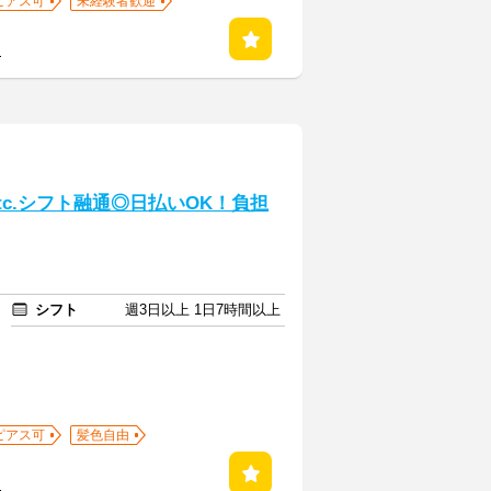
ピアス可
未経験者歓迎
る
tc.シフト融通◎日払いOK！負担
シフト
週3日以上 1日7時間以上
ピアス可
髪色自由
る