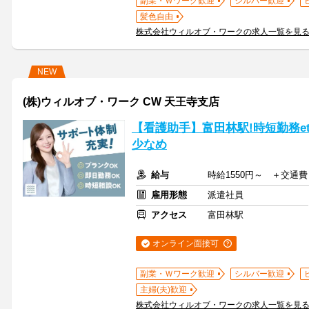
副業・Ｗワーク歓迎
シルバー歓迎
髪色自由
株式会社ウィルオブ・ワークの求人一覧を見
NEW
(株)ウィルオブ・ワーク CW 天王寺支店
【看護助手】富田林駅!時短勤務e
少なめ
給与
時給1550円～ ＋交通費
雇用形態
派遣社員
アクセス
富田林駅
オンライン面接可
副業・Ｗワーク歓迎
シルバー歓迎
主婦(夫)歓迎
株式会社ウィルオブ・ワークの求人一覧を見