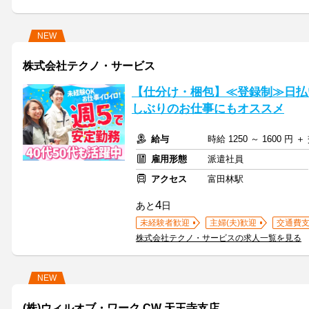
NEW
株式会社テクノ・サービス
【仕分け・梱包】≪登録制≫日払い
しぶりのお仕事にもオススメ
給与
時給 1250 ～ 1600 円
雇用形態
派遣社員
アクセス
富田林駅
4
あと
日
未経験者歓迎
主婦(夫)歓迎
交通費
株式会社テクノ・サービスの求人一覧を見る
NEW
(株)ウィルオブ・ワーク CW 天王寺支店