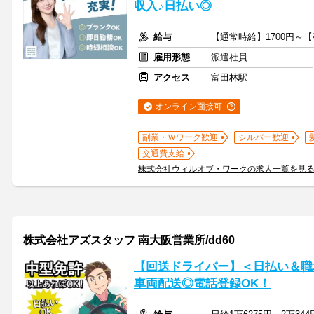
収入♪日払い◎
給与
【通常時給】1700円～
雇用形態
派遣社員
アクセス
富田林駅
オンライン面接可
副業・Ｗワーク歓迎
シルバー歓迎
交通費支給
株式会社ウィルオブ・ワークの求人一覧を見
株式会社アズスタッフ 南大阪営業所/dd60
【回送ドライバー】＜日払い＆職
車両配送◎電話登録OK！