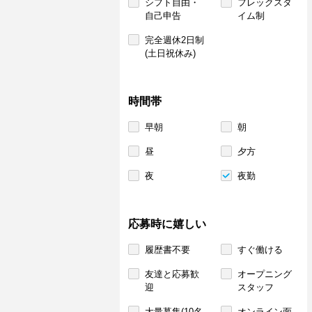
シフト自由・
フレックスタ
自己申告
イム制
完全週休2日制
(土日祝休み)
時間帯
早朝
朝
昼
夕方
夜
夜勤
応募時に嬉しい
履歴書不要
すぐ働ける
友達と応募歓
オープニング
迎
スタッフ
大量募集(10名
オンライン面