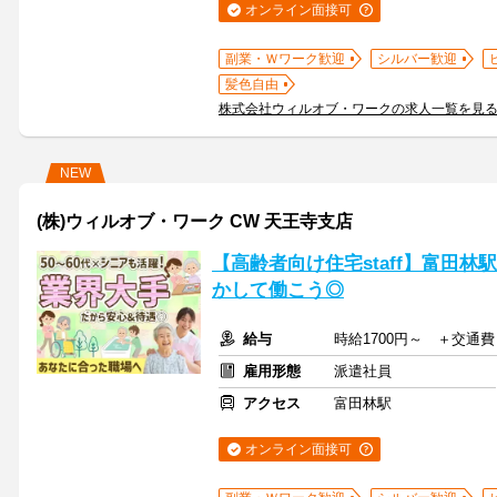
オンライン面接可
副業・Ｗワーク歓迎
シルバー歓迎
髪色自由
株式会社ウィルオブ・ワークの求人一覧を見
NEW
(株)ウィルオブ・ワーク CW 天王寺支店
【高齢者向け住宅staff】富田林駅
かして働こう◎
給与
時給1700円～ ＋交通費
雇用形態
派遣社員
アクセス
富田林駅
オンライン面接可