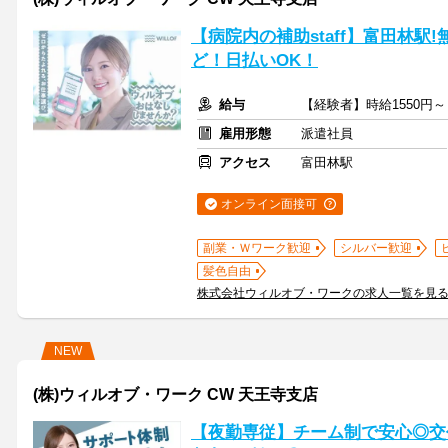
【病院内の補助staff】富田林
ど！日払いOK！
給与
【経験者】時給1550円
雇用形態
派遣社員
アクセス
富田林駅
オンライン面接可
副業・Ｗワーク歓迎
シルバー歓迎
髪色自由
株式会社ウィルオブ・ワークの求人一覧を見
NEW
(株)ウィルオブ・ワーク CW 天王寺支店
【夜勤専従】チーム制で安心◎交