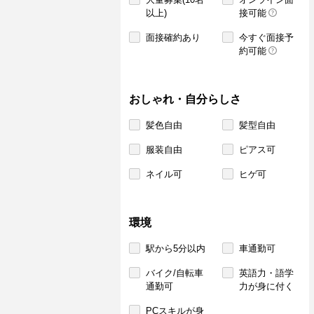
以上)
接可能
面接確約あり
今すぐ面接予
約可能
おしゃれ・自分らしさ
髪色自由
髪型自由
服装自由
ピアス可
ネイル可
ヒゲ可
環境
駅から5分以内
車通勤可
バイク/自転車
英語力・語学
通勤可
力が身に付く
PCスキルが身