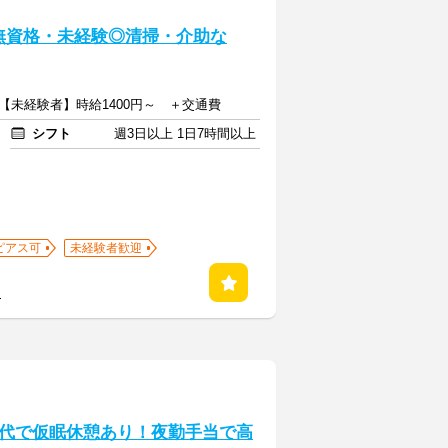
駅!無資格・未経験◎清掃・介助な
～【未経験者】時給1400円～ ＋交通費
シフト
週3日以上 1日7時間以上
ピアス可
未経験者歓迎
る
代で仮眠休憩あり！夜勤手当で高