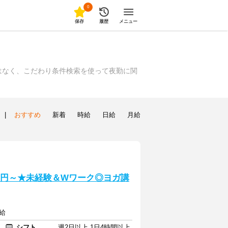
0
保存
履歴
メニュー
はなく、こだわり条件検索を使って夜勤に関
|
おすすめ
新着
時給
日給
月給
0円～★未経験＆Wワーク◎ヨガ講
給
シフト
週2日以上 1日4時間以上