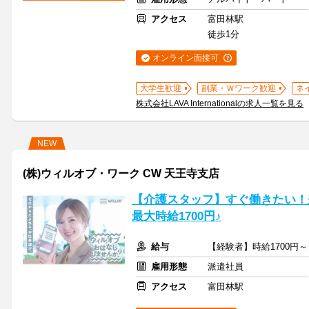
アクセス
富田林駅
徒歩1分
オンライン面接可
大学生歓迎
副業・Ｗワーク歓迎
ネ
株式会社LAVA Internationalの求人一覧を見る
NEW
(株)ウィルオブ・ワーク CW 天王寺支店
【介護スタッフ】すぐ働きたい！
最大時給1700円♪
給与
【経験者】時給1700円
雇用形態
派遣社員
アクセス
富田林駅