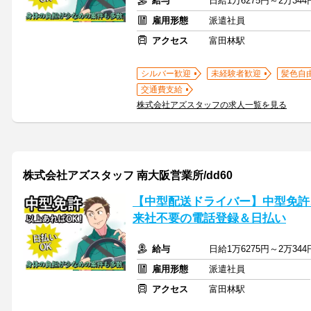
給与
日給1万6275円～2万344
雇用形態
派遣社員
アクセス
富田林駅
シルバー歓迎
未経験者歓迎
髪色自
交通費支給
株式会社アズスタッフの求人一覧を見る
株式会社アズスタッフ 南大阪営業所/dd60
【中型配送ドライバー】中型免許
来社不要の電話登録＆日払い
給与
日給1万6275円～2万344
雇用形態
派遣社員
アクセス
富田林駅