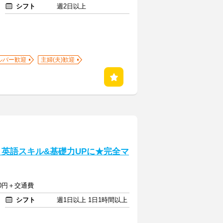
シフト
週2日以上
ルバー歓迎
主婦(夫)歓迎
】英語スキル&基礎力UPに★完全マ
550円＋交通費
シフト
週1日以上 1日1時間以上