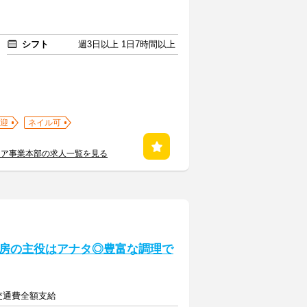
シフト
週3日以上 1日7時間以上
迎
ネイル可
ケア事業本部の求人一覧を見る
房の主役はアナタ◎豊富な調理で
途交通費全額支給