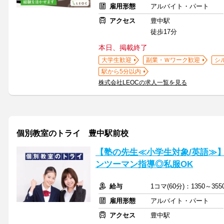
雇用形態
アルバイト・パート
アクセス
豊中駅
徒歩17分
本日、掲載終了
大学生歓迎
副業・Ｗワーク歓迎
シ
駅から5分以内
株式会社LEOCの求人一覧を見る
個別教室のトライ 豊中駅前校
【塾の先生≪小学生対象/英語≫
ンツーマン指導◎私服OK
給与
1コマ(60分)：1350～3
雇用形態
アルバイト・パート
アクセス
豊中駅