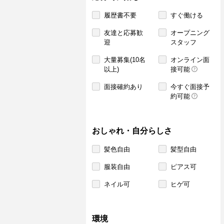
履歴書不要
すぐ働ける
友達と応募歓
オープニング
迎
スタッフ
大量募集(10名
オンライン面
以上)
接可能
面接確約あり
今すぐ面接予
約可能
おしゃれ・自分らしさ
髪色自由
髪型自由
服装自由
ピアス可
ネイル可
ヒゲ可
環境