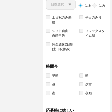
以上
以内
土日祝のみ勤
平日のみ可
務
シフト自由・
フレックスタ
自己申告
イム制
完全週休2日制
(土日祝休み)
時間帯
早朝
朝
昼
夕方
夜
夜勤
応募時に嬉しい