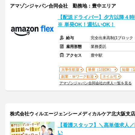
アマゾンジャパン合同会社 勤務地：豊中エリア
【配送ドライバー】夕方以降４時間
※ 単発OK！週払いOK！
給与
完全出来高制(1ブロック：
雇用形態
業務委託
アクセス
豊中駅
大学生歓迎
単発（1日OK）
短期（
副業・Ｗワーク歓迎
ネイル可
アマゾンジャパン合同会社の求人一覧を見る
株式会社ウィルエージェンシーメディカルケア北大阪支
【看護スタッフ】＼高単価求人／
い