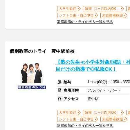
大学生歓迎
短期（1ヶ月以内OK）
シフト自由・自己申告
未経験者歓迎
家庭教師のトライの求人一覧を見る
個別教室のトライ 豊中駅前校
【塾の先生≪小学生対象/国語・
目だけの指導で◎私服OK！
給与
1コマ(60分)：1350～3
雇用形態
アルバイト・パート
アクセス
豊中駅
大学生歓迎
短期（1ヶ月以内OK）
シフト自由・自己申告
未経験者歓迎
家庭教師のトライの求人一覧を見る