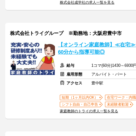
株式会社成学社の求人一覧を見る
株式会社トライグループ ※勤務地：大阪府豊中市
【オンライン家庭教師】≪在宅≫
60分から指導可能◎
給与
1コマ(60分)1430～6930
雇用形態
アルバイト・パート
アクセス
豊中駅
短期（1ヶ月以内OK）
在宅ワーク・内職
シフト自由・自己申告
未経験者歓迎
家庭教師のトライの求人一覧を見る