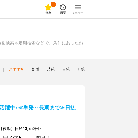
0
保存
履歴
メニュー
地図検索や定期検索などで、条件にあったお
|
おすすめ
新着
時給
日給
月給
活躍中♪≪単発～長期まで≫日払
【夜勤】日給13,750円～
シフト
週1日以上