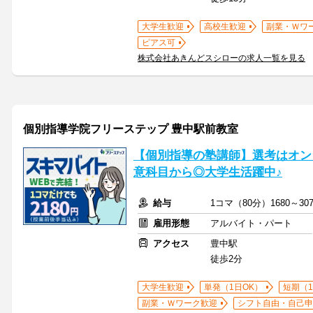
大学生歓迎
高校生歓迎
副業・Ｗワ
ピアス可
株式会社あきんどスシローの求人一覧を見る
個別指導学院フリーステップ 豊中駅前教室
【個別指導の塾講師】選考はオン
意科目から◎大学生活躍中♪
給与
1コマ（80分）1680～
雇用形態
アルバイト・パート
アクセス
豊中駅
徒歩2分
大学生歓迎
単発（1日OK）
短期（
副業・Ｗワーク歓迎
シフト自由・自己申