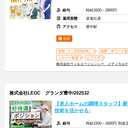
給与
時給2600～2800円
雇用形態
派遣社員
アクセス
豊中駅
急募
短期（1ヶ月以内OK）
副業・Ｗワーク歓
シルバー歓迎
ピアス可
株式会社ウィルエージェンシー メディカル
株式会社LEOC グランダ豊中/202532
【老人ホームの調理スタッフ】厨
技術を活かせる♪
給与
時給1500～1600円 別