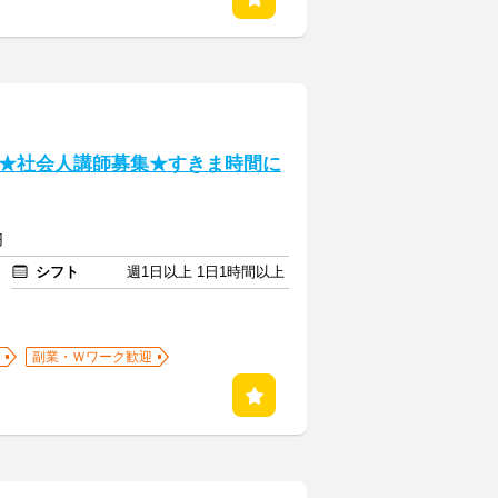
★社会人講師募集★すきま時間に
円
シフト
週1日以上 1日1時間以上
副業・Ｗワーク歓迎