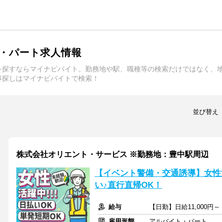
・パート求人情報
を探すならマイナビバイト。勤務地や駅、職種等の検索だけではなく、
事探しはマイナビバイトで検索！
並び替え
株式会社オリエント・サービス ※勤務地：豊中駅周辺
【イベント警備・交通誘導】女性
い♪直行直帰OK！
給与
【日勤】日給11,000円～
雇用形態
アルバイト・パート