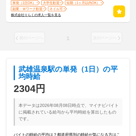
単発（1日OK）
大学生歓迎
短期（1ヶ月以内OK）
副業・Ｗワーク歓迎
ネイル可
株式会社りらくの求人一覧を見る
1
前のページへ
次のページへ
武雄温泉駅の単発（1日）の平
均時給
2304円
本データは2026年08月08日時点で、マイナビバイト
に掲載されている給与から平均時給を算出したもの
です。
バイトの時給の平均は？都道府県別の時給が気になる方はこ