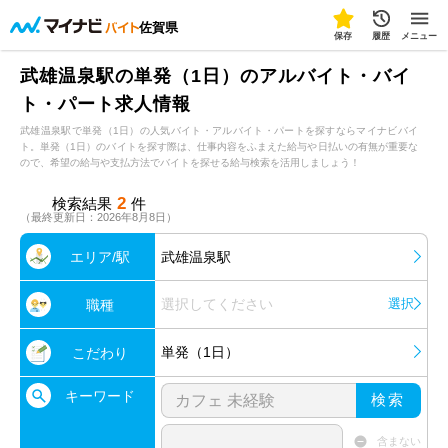
佐賀県
保存
履歴
メニュー
武雄温泉駅の単発（1日）のアルバイト・バイ
ト・パート求人情報
武雄温泉駅で単発（1日）の人気バイト・アルバイト・パートを探すならマイナビバイ
ト。単発（1日）のバイトを探す際は、仕事内容をふまえた給与や日払いの有無が重要な
ので、希望の給与や支払方法でバイトを探せる給与検索を活用しましょう！
2
検索結果
件
（最終更新日：2026年8月8日）
エリア/駅
武雄温泉駅
選択してください
選択
職種
単発（1日）
こだわり
キーワード
検索
含まない