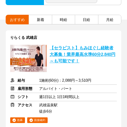
おすすめ
新着
時給
日給
月給
りらくる 武雄店
【セラピスト】もみほぐし経験者
大募集！業界最高水準60分2,840円
～も可能です！
給与
1施術(60分)：2,088円～3,510円
雇用形態
アルバイト・パート
シフト
週1日以上 1日1時間以上
アクセス
武雄温泉駅
徒歩6分
急募
面接確約