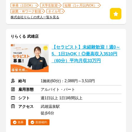
単発（1日OK）
大学生歓迎
短期（1ヶ月以内OK）
副業・Ｗワーク歓迎
ネイル可
株式会社りらくの求人一覧を見る
りらくる 武雄店
【セラピスト】未経験歓迎！週0～
5、1日1hOK！◎最高収入3510円
（60分）平均月収33万円
給与
1施術(60分)：2,088円～3,510円
雇用形態
アルバイト・パート
シフト
週1日以上 1日1時間以上
アクセス
武雄温泉駅
徒歩6分
急募
面接確約