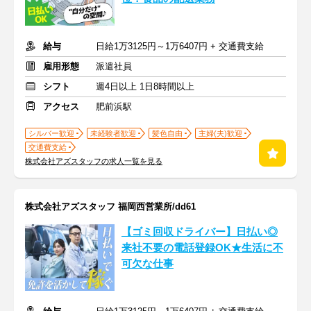
給与
日給1万3125円～1万6407円 + 交通費支給
雇用形態
派遣社員
シフト
週4日以上 1日8時間以上
アクセス
肥前浜駅
シルバー歓迎
未経験者歓迎
髪色自由
主婦(夫)歓迎
交通費支給
株式会社アズスタッフの求人一覧を見る
株式会社アズスタッフ 福岡西営業所/dd61
【ゴミ回収ドライバー】日払い◎
来社不要の電話登録OK★生活に不
可欠な仕事