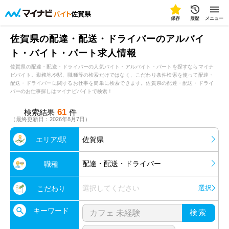
佐賀県
保存
履歴
メニュー
佐賀県の配達・配送・ドライバーのアルバイ
ト・バイト・パート求人情報
佐賀県の配達・配送・ドライバーの人気バイト・アルバイト・パートを探すならマイナ
ビバイト。勤務地や駅、職種等の検索だけではなく、こだわり条件検索を使って配達・
配送・ドライバーに関するお仕事を簡単に検索できます。佐賀県の配達・配送・ドライ
バーのお仕事探しはマイナビバイトで検索！
61
検索結果
件
（最終更新日：2026年8月7日）
エリア/駅
佐賀県
配達・配送・ドライバー
職種
選択してください
選択
こだわり
キーワード
検索