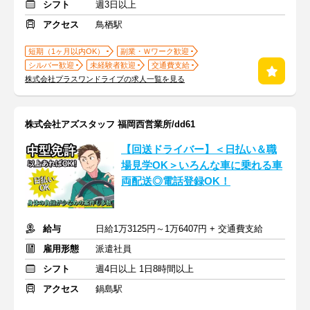
シフト
週3日以上
アクセス
鳥栖駅
短期（1ヶ月以内OK）
副業・Ｗワーク歓迎
シルバー歓迎
未経験者歓迎
交通費支給
株式会社プラスワンドライブの求人一覧を見る
株式会社アズスタッフ 福岡西営業所/dd61
【回送ドライバー】＜日払い＆職
場見学OK＞いろんな車に乗れる車
両配送◎電話登録OK！
給与
日給1万3125円～1万6407円 + 交通費支給
雇用形態
派遣社員
シフト
週4日以上 1日8時間以上
アクセス
鍋島駅