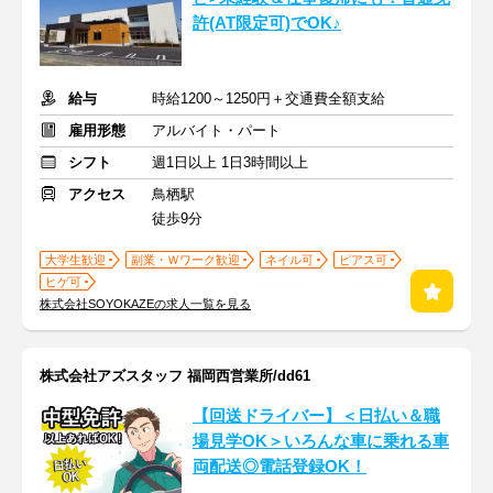
許(AT限定可)でOK♪
給与
時給1200～1250円＋交通費全額支給
雇用形態
アルバイト・パート
シフト
週1日以上 1日3時間以上
アクセス
鳥栖駅
徒歩9分
大学生歓迎
副業・Ｗワーク歓迎
ネイル可
ピアス可
ヒゲ可
株式会社SOYOKAZEの求人一覧を見る
株式会社アズスタッフ 福岡西営業所/dd61
【回送ドライバー】＜日払い＆職
場見学OK＞いろんな車に乗れる車
両配送◎電話登録OK！