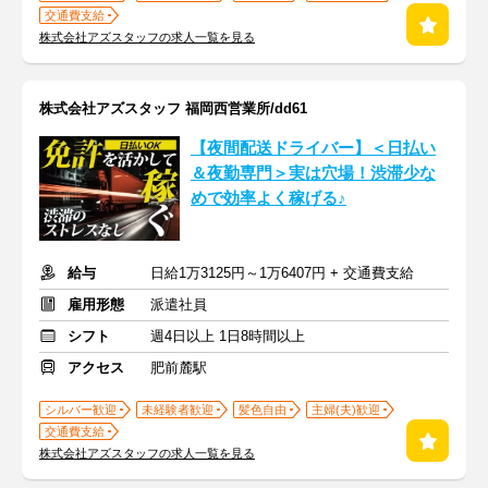
交通費支給
株式会社アズスタッフの求人一覧を見る
株式会社アズスタッフ 福岡西営業所/dd61
【夜間配送ドライバー】＜日払い
＆夜勤専門＞実は穴場！渋滞少な
めで効率よく稼げる♪
給与
日給1万3125円～1万6407円 + 交通費支給
雇用形態
派遣社員
シフト
週4日以上 1日8時間以上
アクセス
肥前麓駅
シルバー歓迎
未経験者歓迎
髪色自由
主婦(夫)歓迎
交通費支給
株式会社アズスタッフの求人一覧を見る