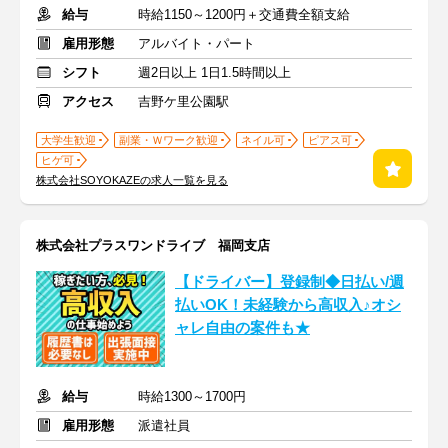
給与
時給1150～1200円＋交通費全額支給
雇用形態
アルバイト・パート
シフト
週2日以上 1日1.5時間以上
アクセス
吉野ケ里公園駅
大学生歓迎
副業・Ｗワーク歓迎
ネイル可
ピアス可
ヒゲ可
株式会社SOYOKAZEの求人一覧を見る
株式会社プラスワンドライブ 福岡支店
【ドライバー】登録制◆日払い/週
払いOK！未経験から高収入♪オシ
ャレ自由の案件も★
給与
時給1300～1700円
雇用形態
派遣社員