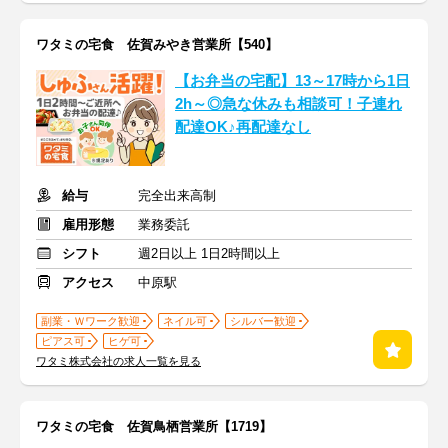
ワタミの宅食 佐賀みやき営業所【540】
【お弁当の宅配】13～17時から1日
2h～◎急な休みも相談可！子連れ
配達OK♪再配達なし
給与
完全出来高制
雇用形態
業務委託
シフト
週2日以上 1日2時間以上
アクセス
中原駅
副業・Ｗワーク歓迎
ネイル可
シルバー歓迎
ピアス可
ヒゲ可
ワタミ株式会社の求人一覧を見る
ワタミの宅食 佐賀鳥栖営業所【1719】