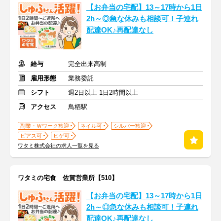
【お弁当の宅配】13～17時から1日
2h～◎急な休みも相談可！子連れ
配達OK♪再配達なし
給与
完全出来高制
雇用形態
業務委託
シフト
週2日以上 1日2時間以上
アクセス
鳥栖駅
副業・Ｗワーク歓迎
ネイル可
シルバー歓迎
ピアス可
ヒゲ可
ワタミ株式会社の求人一覧を見る
ワタミの宅食 佐賀営業所【510】
【お弁当の宅配】13～17時から1日
2h～◎急な休みも相談可！子連れ
配達OK♪再配達なし