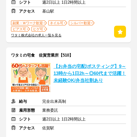
シフト
週2日以上 1日2時間以上
アクセス
基山駅
副業・Ｗワーク歓迎
ネイル可
シルバー歓迎
ピアス可
ヒゲ可
ワタミ株式会社の求人一覧を見る
ワタミの宅食 佐賀営業所【510】
【お弁当の宅配/ポスティング】9～
13時から1日2h～◎60代まで活躍！
未経験OK/弁当社割あり
給与
完全出来高制
雇用形態
業務委託
シフト
週2日以上 1日2時間以上
アクセス
佐賀駅