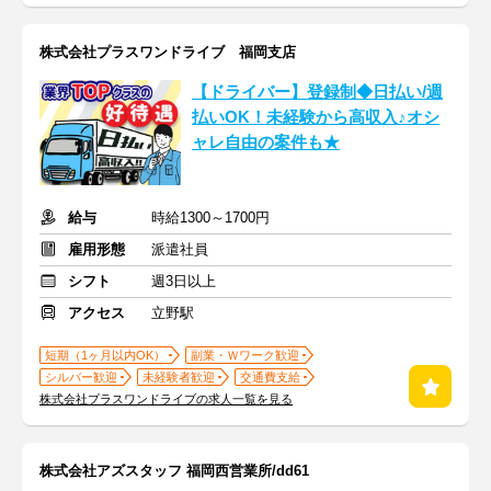
株式会社プラスワンドライブ 福岡支店
【ドライバー】登録制◆日払い/週
払いOK！未経験から高収入♪オシ
ャレ自由の案件も★
給与
時給1300～1700円
雇用形態
派遣社員
シフト
週3日以上
アクセス
立野駅
短期（1ヶ月以内OK）
副業・Ｗワーク歓迎
シルバー歓迎
未経験者歓迎
交通費支給
株式会社プラスワンドライブの求人一覧を見る
株式会社アズスタッフ 福岡西営業所/dd61