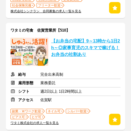
社会保険完備
フリーター歓迎
株式会社シンクラン 合同募集の求人一覧を見る
ワタミの宅食 佐賀営業所【510】
【お弁当の宅配】9～13時から1日2
h～◎家事育児のスキマで稼げる！
お弁当の社割あり
給与
完全出来高制
雇用形態
業務委託
シフト
週2日以上 1日2時間以上
アクセス
佐賀駅
副業・Ｗワーク歓迎
ネイル可
シルバー歓迎
ピアス可
ヒゲ可
ワタミ株式会社の求人一覧を見る