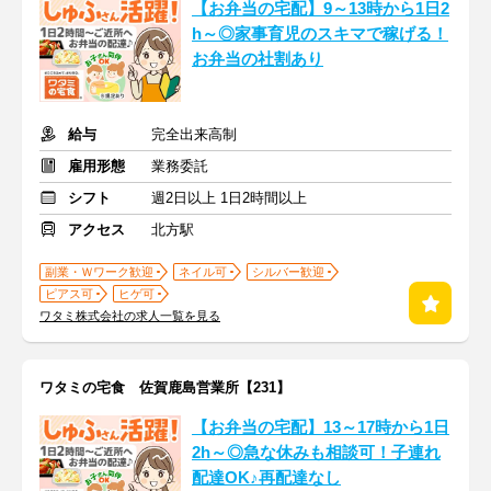
【お弁当の宅配】9～13時から1日2
h～◎家事育児のスキマで稼げる！
お弁当の社割あり
給与
完全出来高制
雇用形態
業務委託
シフト
週2日以上 1日2時間以上
アクセス
北方駅
副業・Ｗワーク歓迎
ネイル可
シルバー歓迎
ピアス可
ヒゲ可
ワタミ株式会社の求人一覧を見る
ワタミの宅食 佐賀鹿島営業所【231】
【お弁当の宅配】13～17時から1日
2h～◎急な休みも相談可！子連れ
配達OK♪再配達なし