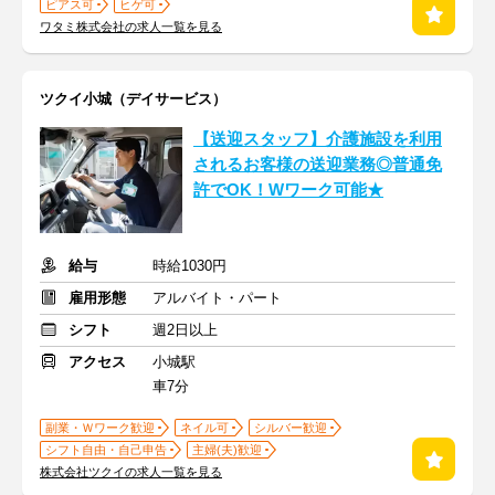
ピアス可
ヒゲ可
ワタミ株式会社の求人一覧を見る
ツクイ小城（デイサービス）
【送迎スタッフ】介護施設を利用
されるお客様の送迎業務◎普通免
許でOK！Wワーク可能★
給与
時給1030円
雇用形態
アルバイト・パート
シフト
週2日以上
アクセス
小城駅
車7分
副業・Ｗワーク歓迎
ネイル可
シルバー歓迎
シフト自由・自己申告
主婦(夫)歓迎
株式会社ツクイの求人一覧を見る