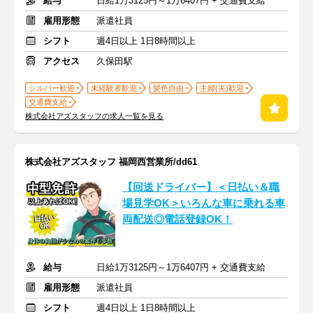
給与
日給1万3125円～1万6407円 + 交通費支給
雇用形態
派遣社員
シフト
週4日以上 1日8時間以上
アクセス
久保田駅
シルバー歓迎
未経験者歓迎
髪色自由
主婦(夫)歓迎
交通費支給
株式会社アズスタッフの求人一覧を見る
株式会社アズスタッフ 福岡西営業所/dd61
【回送ドライバー】＜日払い＆職
場見学OK＞いろんな車に乗れる車
両配送◎電話登録OK！
給与
日給1万3125円～1万6407円 + 交通費支給
雇用形態
派遣社員
シフト
週4日以上 1日8時間以上