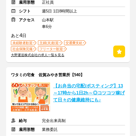
雇用形態
正社員
シフト
週5日 1日8時間以上
アクセス
山本駅
車6分
4
あと
日
未経験者歓迎
主婦(夫)歓迎
交通費支給
社会保険完備
フリーター歓迎
大野運送株式会社の求人一覧を見る
ワタミの宅食 佐賀みやき営業所【540】
【お弁当の宅配/ポスティング】13
～17時から1日2h～◎コツコツ稼げ
て日々の健康維持にも♪
給与
完全出来高制
雇用形態
業務委託