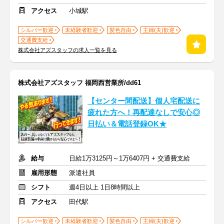
アクセス
小城駅
シルバー歓迎
未経験者歓迎
髪色自由
主婦(夫)歓迎
交通費支給
株式会社アズスタッフの求人一覧を見る
株式会社アズスタッフ 福岡西営業所/dd61
【センター間配送】個人宅配送に
疲れた方へ！再配達なしで安心◎
日払い＆電話登録OK★
給与
日給1万3125円～1万6407円 + 交通費支給
雇用形態
派遣社員
シフト
週4日以上 1日8時間以上
アクセス
田代駅
シルバー歓迎
未経験者歓迎
髪色自由
主婦(夫)歓迎