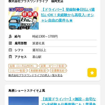
株式会社プラスワンドライブ 福岡支店
【ドライバー】登録制◆日払い/週
払いOK！未経験から高収入♪オシ
ャレ自由の案件も★
給与
時給1300～1700円
雇用形態
派遣社員
シフト
週3日以上
アクセス
基山駅
短期（1ヶ月以内OK）
副業・Ｗワーク歓迎
シルバー歓迎
未経験者歓迎
交通費支給
株式会社プラスワンドライブの求人一覧を見る
鳥栖ショートステイそよ風
【送迎ドライバー】<施設⇔自宅な
ど>未経験＆仕事復帰にも！普通免