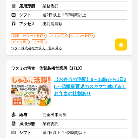
雇用形態
業務委託
シフト
週2日以上 1日2時間以上
アクセス
肥前鹿島駅
副業・Ｗワーク歓迎
ネイル可
シルバー歓迎
ピアス可
ヒゲ可
ワタミ株式会社の求人一覧を見る
ワタミの宅食 佐賀鳥栖営業所【1719】
【お弁当の宅配】9～13時から1日2
h～◎家事育児のスキマで稼げる！
お弁当の社割あり
給与
完全出来高制
雇用形態
業務委託
シフト
週2日以上 1日2時間以上