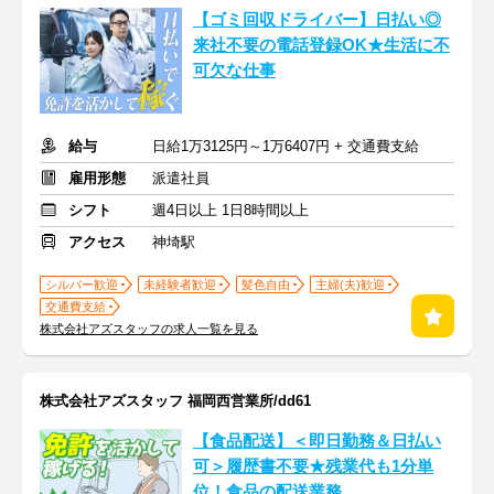
【ゴミ回収ドライバー】日払い◎
来社不要の電話登録OK★生活に不
可欠な仕事
給与
日給1万3125円～1万6407円 + 交通費支給
雇用形態
派遣社員
シフト
週4日以上 1日8時間以上
アクセス
神埼駅
シルバー歓迎
未経験者歓迎
髪色自由
主婦(夫)歓迎
交通費支給
株式会社アズスタッフの求人一覧を見る
株式会社アズスタッフ 福岡西営業所/dd61
【食品配送】＜即日勤務＆日払い
可＞履歴書不要★残業代も1分単
位！食品の配送業務