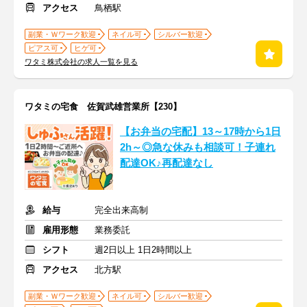
アクセス
鳥栖駅
副業・Ｗワーク歓迎
ネイル可
シルバー歓迎
ピアス可
ヒゲ可
ワタミ株式会社の求人一覧を見る
ワタミの宅食 佐賀武雄営業所【230】
【お弁当の宅配】13～17時から1日
2h～◎急な休みも相談可！子連れ
配達OK♪再配達なし
給与
完全出来高制
雇用形態
業務委託
シフト
週2日以上 1日2時間以上
アクセス
北方駅
副業・Ｗワーク歓迎
ネイル可
シルバー歓迎