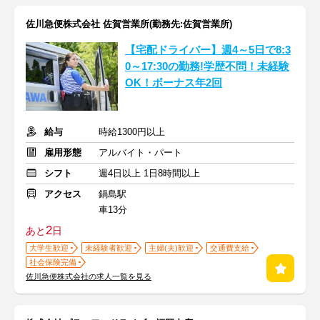
佐川急便株式会社 佐賀営業所(勤務先:佐賀営業所)
【宅配ドライバー】週4～5日で8:3
0～17:30の勤務!学歴不問！未経験
OK！ボーナス年2回
給与
時給1300円以上
雇用形態
アルバイト・パート
シフト
週4日以上 1日8時間以上
アクセス
鍋島駅
車13分
2
あと
日
大学生歓迎
未経験者歓迎
主婦(夫)歓迎
交通費支給
社会保険完備
佐川急便株式会社の求人一覧を見る