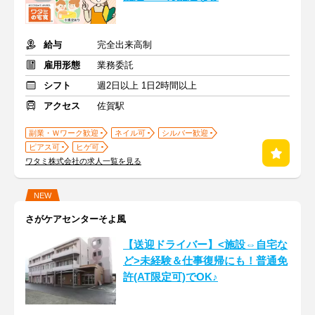
給与
完全出来高制
雇用形態
業務委託
シフト
週2日以上 1日2時間以上
アクセス
佐賀駅
副業・Ｗワーク歓迎
ネイル可
シルバー歓迎
ピアス可
ヒゲ可
ワタミ株式会社の求人一覧を見る
NEW
さがケアセンターそよ風
【送迎ドライバー】<施設⇔自宅な
ど>未経験＆仕事復帰にも！普通免
許(AT限定可)でOK♪