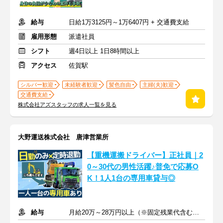
給与
日給1万3125円～1万6407円 + 交通費支給
雇用形態
派遣社員
シフト
週4日以上 1日8時間以上
アクセス
佐賀駅
シルバー歓迎
未経験者歓迎
髪色自由
主婦(夫)歓迎
交通費支給
株式会社アズスタッフの求人一覧を見る
大野運送株式会社 唐津営業所
【重機運搬ドライバー】正社員｜2
0～30代の男性活躍♪普免で応募O
K！1人1台の専用車貸与◎
給与
月給20万～28万円以上（※固定残業代含む）+交通費