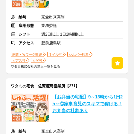
給与
完全出来高制
雇用形態
業務委託
シフト
週2日以上 1日2時間以上
アクセス
肥前鹿島駅
副業・Ｗワーク歓迎
ネイル可
シルバー歓迎
ピアス可
ヒゲ可
ワタミ株式会社の求人一覧を見る
ワタミの宅食 佐賀鹿島営業所【231】
【お弁当の宅配】9～13時から1日2
h～◎家事育児のスキマで稼げる！
お弁当の社割あり
給与
完全出来高制