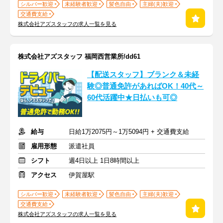
シルバー歓迎
未経験者歓迎
髪色自由
主婦(夫)歓迎
交通費支給
株式会社アズスタッフの求人一覧を見る
株式会社アズスタッフ 福岡西営業所/dd61
【配送スタッフ】ブランク＆未経
験◎普通免許があればOK！40代～
60代活躍中★日払いも可◎
給与
日給1万2075円～1万5094円 + 交通費支給
雇用形態
派遣社員
シフト
週4日以上 1日8時間以上
アクセス
伊賀屋駅
シルバー歓迎
未経験者歓迎
髪色自由
主婦(夫)歓迎
交通費支給
株式会社アズスタッフの求人一覧を見る