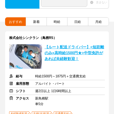
含まない
おすすめ
新着
時給
日給
月給
株式会社シンクラン（鳥栖RS）
【ルート配送ドライバー】<短距離
のみ×高時給1500円★>中型免許が
あれば未経験歓迎！
給与
時給1500円～1875円＋交通費支給
雇用形態
アルバイト・パート
シフト
週2日以上 1日6時間以上
アクセス
新鳥栖駅
車5分
未経験者歓迎
主婦(夫)歓迎
交通費支給