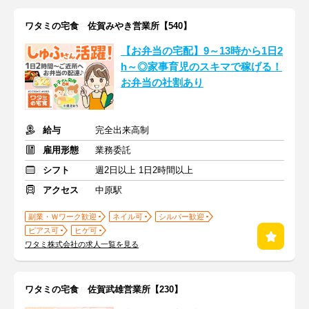
ワタミの宅食 佐賀みやき営業所【540】
【お弁当の宅配】9～13時から1日2
h～◎家事育児のスキマで稼げる！
お弁当の社割あり
給与
完全出来高制
雇用形態
業務委託
シフト
週2日以上 1日2時間以上
アクセス
中原駅
副業・Ｗワーク歓迎
ネイル可
シルバー歓迎
ピアス可
ヒゲ可
ワタミ株式会社の求人一覧を見る
ワタミの宅食 佐賀武雄営業所【230】