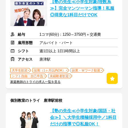
【塾の先生≪小学生対象/理数系
≫】完全マンツーマン指導！私服
◎得意な1科目だけでOK
給与
1コマ(60分)：1250～3750円＋交通費
雇用形態
アルバイト・パート
シフト
週1日以上 1日1時間以上
アクセス
唐津駅
大学生歓迎
短期（1ヶ月以内OK）
副業・Ｗワーク歓迎
シフト自由・自己申告
未経験者歓迎
家庭教師のトライの求人一覧を見る
個別教室のトライ 唐津駅前校
【塾の先生≪小学生対象/国語・社
会≫】＼大学生積極採用中／1科目
だけの指導で◎私服OK！