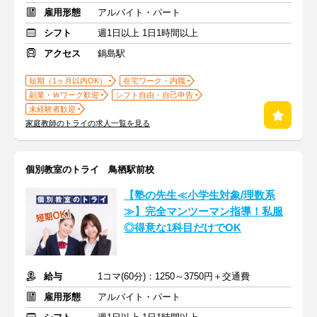
雇用形態
アルバイト・パート
シフト
週1日以上 1日1時間以上
アクセス
鍋島駅
短期（1ヶ月以内OK）
在宅ワーク・内職
副業・Ｗワーク歓迎
シフト自由・自己申告
未経験者歓迎
家庭教師のトライの求人一覧を見る
個別教室のトライ 鳥栖駅前校
【塾の先生≪小学生対象/理数系
≫】完全マンツーマン指導！私服
◎得意な1科目だけでOK
給与
1コマ(60分)：1250～3750円＋交通費
雇用形態
アルバイト・パート