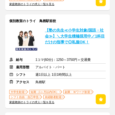
家庭教師のトライの求人一覧を見る
個別教室のトライ 鳥栖駅前校
【塾の先生≪小学生対象/国語・社
会≫】＼大学生積極採用中／1科目
だけの指導で◎私服OK！
給与
1コマ(60分)：1250～3750円＋交通費
雇用形態
アルバイト・パート
シフト
週1日以上 1日1時間以上
アクセス
鳥栖駅
大学生歓迎
短期（1ヶ月以内OK）
副業・Ｗワーク歓迎
シフト自由・自己申告
未経験者歓迎
家庭教師のトライの求人一覧を見る