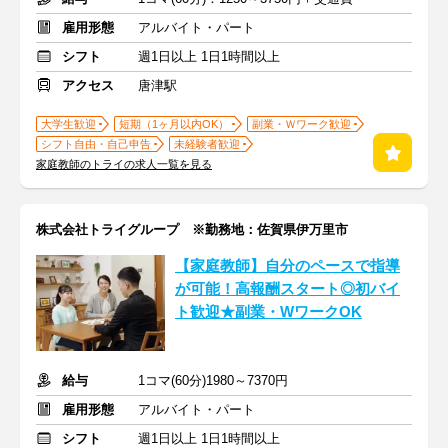
雇用形態
アルバイト・パート
シフト
週1日以上 1日1時間以上
アクセス
唐津駅
大学生歓迎
短期（1ヶ月以内OK）
副業・Ｗワーク歓迎
シフト自由・自己申告
未経験者歓迎
家庭教師のトライの求人一覧を見る
株式会社トライグループ ※勤務地：佐賀県伊万里市
【家庭教師】自分のペースで指導
が可能！高報酬スタート◎初バイ
ト歓迎★副業・WワークOK
給与
1コマ(60分)1980～7370円
雇用形態
アルバイト・パート
シフト
週1日以上 1日1時間以上