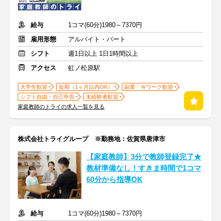
給与
1コマ(60分)1980～7370円
雇用形態
アルバイト・パート
シフト
週1日以上 1日1時間以上
アクセス
虹ノ松原駅
大学生歓迎
短期（1ヶ月以内OK）
副業・Ｗワーク歓迎
シフト自由・自己申告
未経験者歓迎
家庭教師のトライの求人一覧を見る
株式会社トライグループ ※勤務地：佐賀県唐津市
【家庭教師】3分で教師登録完了★
教材準備なし！すきま時間で1コマ
60分から指導OK
給与
1コマ(60分)1980～7370円