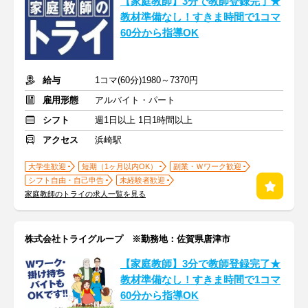
【家庭教師】3分で教師登録完了★
教材準備なし！すきま時間で1コマ
60分から指導OK
給与
1コマ(60分)1980～7370円
雇用形態
アルバイト・パート
シフト
週1日以上 1日1時間以上
アクセス
浜崎駅
大学生歓迎
短期（1ヶ月以内OK）
副業・Ｗワーク歓迎
シフト自由・自己申告
未経験者歓迎
家庭教師のトライの求人一覧を見る
株式会社トライグループ ※勤務地：佐賀県唐津市
【家庭教師】3分で教師登録完了★
教材準備なし！すきま時間で1コマ
60分から指導OK