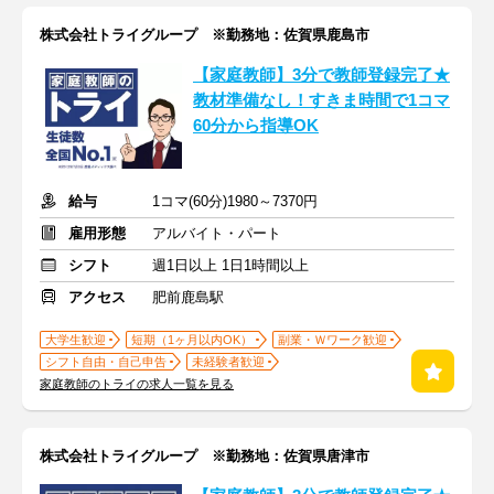
株式会社トライグループ ※勤務地：佐賀県鹿島市
【家庭教師】3分で教師登録完了★
教材準備なし！すきま時間で1コマ
60分から指導OK
給与
1コマ(60分)1980～7370円
雇用形態
アルバイト・パート
シフト
週1日以上 1日1時間以上
アクセス
肥前鹿島駅
大学生歓迎
短期（1ヶ月以内OK）
副業・Ｗワーク歓迎
シフト自由・自己申告
未経験者歓迎
家庭教師のトライの求人一覧を見る
株式会社トライグループ ※勤務地：佐賀県唐津市