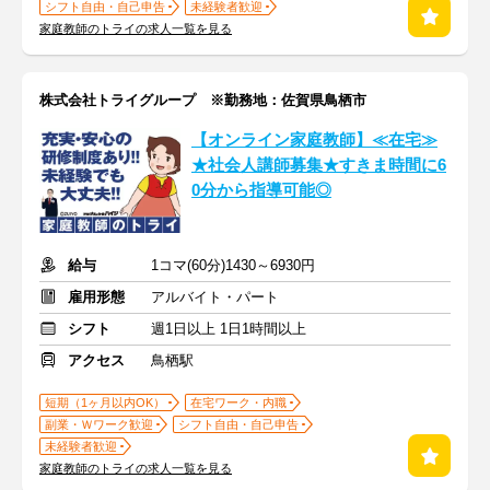
シフト自由・自己申告
未経験者歓迎
家庭教師のトライの求人一覧を見る
株式会社トライグループ ※勤務地：佐賀県鳥栖市
【オンライン家庭教師】≪在宅≫
★社会人講師募集★すきま時間に6
0分から指導可能◎
給与
1コマ(60分)1430～6930円
雇用形態
アルバイト・パート
シフト
週1日以上 1日1時間以上
アクセス
鳥栖駅
短期（1ヶ月以内OK）
在宅ワーク・内職
副業・Ｗワーク歓迎
シフト自由・自己申告
未経験者歓迎
家庭教師のトライの求人一覧を見る