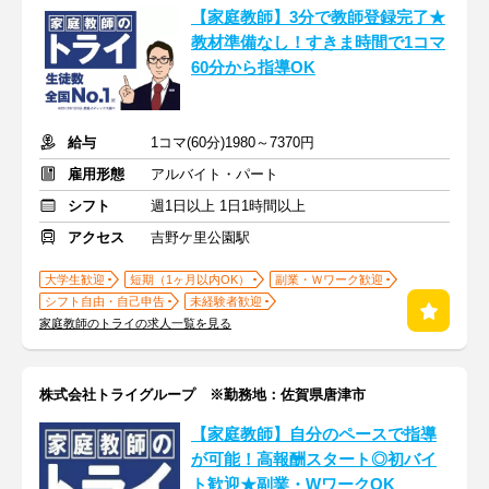
【家庭教師】3分で教師登録完了★
教材準備なし！すきま時間で1コマ
60分から指導OK
給与
1コマ(60分)1980～7370円
雇用形態
アルバイト・パート
シフト
週1日以上 1日1時間以上
アクセス
吉野ケ里公園駅
大学生歓迎
短期（1ヶ月以内OK）
副業・Ｗワーク歓迎
シフト自由・自己申告
未経験者歓迎
家庭教師のトライの求人一覧を見る
株式会社トライグループ ※勤務地：佐賀県唐津市
【家庭教師】自分のペースで指導
が可能！高報酬スタート◎初バイ
ト歓迎★副業・WワークOK