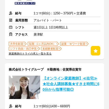
給与
1コマ(60分)：1250～3750円＋交通費
雇用形態
アルバイト・パート
シフト
週1日以上 1日1時間以上
アクセス
唐津駅
大学生歓迎
短期（1ヶ月以内OK）
副業・Ｗワーク歓迎
シフト自由・自己申告
未経験者歓迎
家庭教師のトライの求人一覧を見る
株式会社トライグループ ※勤務地：佐賀県佐賀市
【オンライン家庭教師】≪在宅≫
★社会人講師募集★すきま時間に6
0分から指導可能◎
給与
1コマ(60分)1430～6930円