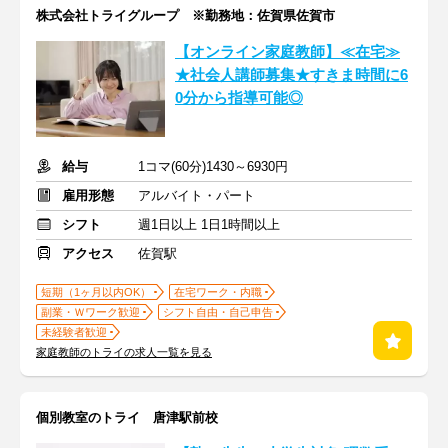
株式会社トライグループ ※勤務地：佐賀県佐賀市
【オンライン家庭教師】≪在宅≫
★社会人講師募集★すきま時間に6
0分から指導可能◎
給与
1コマ(60分)1430～6930円
雇用形態
アルバイト・パート
シフト
週1日以上 1日1時間以上
アクセス
佐賀駅
短期（1ヶ月以内OK）
在宅ワーク・内職
副業・Ｗワーク歓迎
シフト自由・自己申告
未経験者歓迎
家庭教師のトライの求人一覧を見る
個別教室のトライ 唐津駅前校