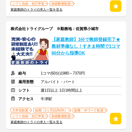
シフト自由・自己申告
未経験者歓迎
家庭教師のトライの求人一覧を見る
株式会社トライグループ ※勤務地：佐賀県小城市
【家庭教師】3分で教師登録完了★
教材準備なし！すきま時間で1コマ
60分から指導OK
給与
1コマ(60分)1980～7370円
雇用形態
アルバイト・パート
シフト
週1日以上 1日1時間以上
アクセス
牛津駅
大学生歓迎
短期（1ヶ月以内OK）
副業・Ｗワーク歓迎
シフト自由・自己申告
未経験者歓迎
家庭教師のトライの求人一覧を見る