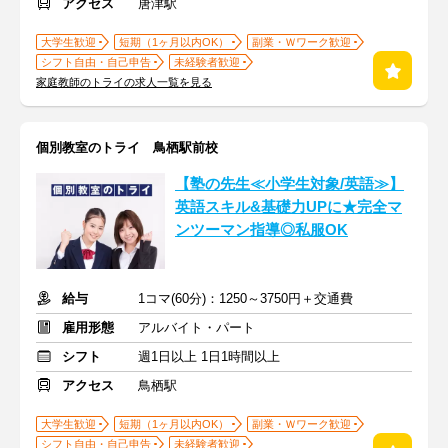
アクセス
唐津駅
大学生歓迎
短期（1ヶ月以内OK）
副業・Ｗワーク歓迎
シフト自由・自己申告
未経験者歓迎
家庭教師のトライの求人一覧を見る
個別教室のトライ 鳥栖駅前校
【塾の先生≪小学生対象/英語≫】
英語スキル&基礎力UPに★完全マ
ンツーマン指導◎私服OK
給与
1コマ(60分)：1250～3750円＋交通費
雇用形態
アルバイト・パート
シフト
週1日以上 1日1時間以上
アクセス
鳥栖駅
大学生歓迎
短期（1ヶ月以内OK）
副業・Ｗワーク歓迎
シフト自由・自己申告
未経験者歓迎