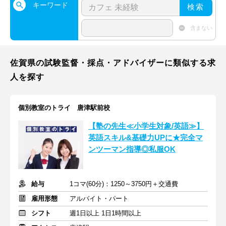
キーワード
検索
含まない
佐賀県の試験監督・採点・アドバイザーに類似する求
人を探す
個別教室のトライ 唐津駅前校
【塾の先生≪小学生対象/英語≫】
英語スキル&基礎力UPに★完全マ
ンツーマン指導◎私服OK
給与
1コマ(60分)：1250～3750円＋交通費
雇用形態
アルバイト・パート
シフト
週1日以上 1日1時間以上