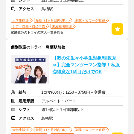
シフト
週1日以上 1日1時間以上
アクセス
鳥栖駅
大学生歓迎
短期（1ヶ月以内OK）
副業・Ｗワーク歓迎
シフト自由・自己申告
未経験者歓迎
家庭教師のトライの求人一覧を見る
個別教室のトライ 鳥栖駅前校
【塾の先生≪小学生対象/理数系
≫】完全マンツーマン指導！私服
◎得意な1科目だけでOK
給与
1コマ(60分)：1250～3750円＋交通費
雇用形態
アルバイト・パート
シフト
週1日以上 1日1時間以上
アクセス
鳥栖駅
大学生歓迎
短期（1ヶ月以内OK）
副業・Ｗワーク歓迎