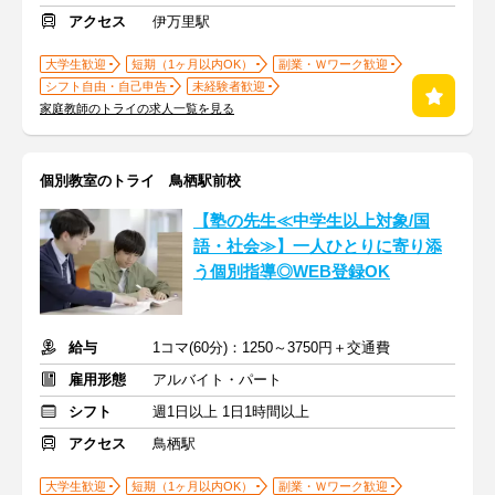
アクセス
伊万里駅
大学生歓迎
短期（1ヶ月以内OK）
副業・Ｗワーク歓迎
シフト自由・自己申告
未経験者歓迎
家庭教師のトライの求人一覧を見る
個別教室のトライ 鳥栖駅前校
【塾の先生≪中学生以上対象/国
語・社会≫】一人ひとりに寄り添
う個別指導◎WEB登録OK
給与
1コマ(60分)：1250～3750円＋交通費
雇用形態
アルバイト・パート
シフト
週1日以上 1日1時間以上
アクセス
鳥栖駅
大学生歓迎
短期（1ヶ月以内OK）
副業・Ｗワーク歓迎