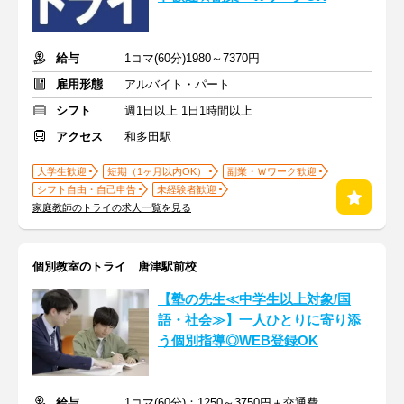
給与
1コマ(60分)1980～7370円
雇用形態
アルバイト・パート
シフト
週1日以上 1日1時間以上
アクセス
和多田駅
大学生歓迎
短期（1ヶ月以内OK）
副業・Ｗワーク歓迎
シフト自由・自己申告
未経験者歓迎
家庭教師のトライの求人一覧を見る
個別教室のトライ 唐津駅前校
【塾の先生≪中学生以上対象/国
語・社会≫】一人ひとりに寄り添
う個別指導◎WEB登録OK
給与
1コマ(60分)：1250～3750円＋交通費