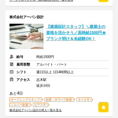
株式会社アーバン設計
【建築設計スタッフ】＼建築士の
資格を活かそう／高時給1500円★
ブランク明け＆未経験OK！
給与
時給1500円
雇用形態
アルバイト・パート
シフト
週1日以上 1日4時間以上
アクセス
志木駅
徒歩14分
4
あと
日
オープニングスタッフ
副業・Ｗワーク歓迎
ネイル可
シルバー歓迎
ピアス可
株式会社アーバン設計の求人一覧を見る