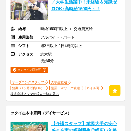
／大学生活躍中！未経験＆知識ゼ
ロOK♪高時給1600円～！
給与
時給1600円以上 ＋ 交通費支給
雇用形態
アルバイト・パート
シフト
週3日以上 1日4時間以上
アクセス
志木駅
徒歩8分
オンライン面接可
オープニングスタッフ
大学生歓迎
短期（1ヶ月以内OK）
副業・Ｗワーク歓迎
ネイル可
株式会社ノジマの求人一覧を見る
ツクイ志木中宗岡（デイサービス）
【介護スタッフ】業界大手の安心
感＆充実の福利厚生◎幅広い年齢