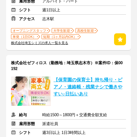
雇用形態
アルバイト・パート
シフト
週1日以上
アクセス
志木駅
オープニングスタッフ
大学生歓迎
高校生歓迎
単発（1日OK）
短期（1ヶ月以内OK）
株式会社埼玉シミズの求人一覧を見る
株式会社ゼフィロス（勤務地：埼玉県志木市）※案件ID：保00
192
【保育園の保育士】持ち帰り・ピ
アノ・連絡帳・残業ナシで働きや
すい♪日払いあり
給与
時給1500～1800円＋交通費全額支給
雇用形態
派遣社員
シフト
週3日以上 1日3時間以上