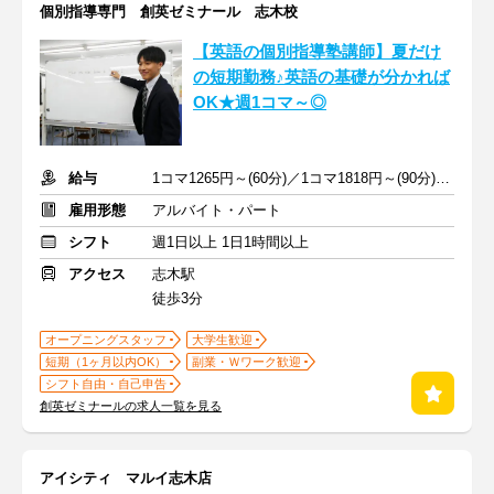
個別指導専門 創英ゼミナール 志木校
【英語の個別指導塾講師】夏だけ
の短期勤務♪英語の基礎が分かれば
OK★週1コマ～◎
給与
1コマ1265円～(60分)／1コマ1818円～(90分) ※準備報告手当込み
雇用形態
アルバイト・パート
シフト
週1日以上 1日1時間以上
アクセス
志木駅
徒歩3分
オープニングスタッフ
大学生歓迎
短期（1ヶ月以内OK）
副業・Ｗワーク歓迎
シフト自由・自己申告
創英ゼミナールの求人一覧を見る
アイシティ マルイ志木店