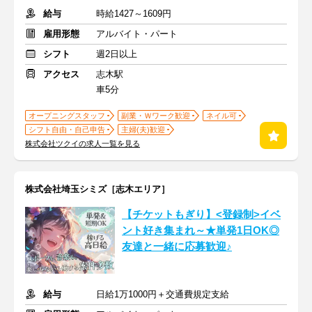
給与
時給1427～1609円
雇用形態
アルバイト・パート
シフト
週2日以上
アクセス
志木駅
車5分
オープニングスタッフ
副業・Ｗワーク歓迎
ネイル可
シフト自由・自己申告
主婦(夫)歓迎
株式会社ツクイの求人一覧を見る
株式会社埼玉シミズ［志木エリア］
【チケットもぎり】<登録制>イベ
ント好き集まれ～★単発1日OK◎
友達と一緒に応募歓迎♪
給与
日給1万1000円＋交通費規定支給