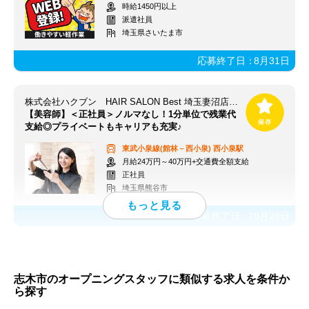
時給1450円以上
派遣社員
埼玉県さいたま市
応募終了日：
8月31日
株式会社ハクブン HAIR SALON Best 埼玉妻沼店※NEW OPEN
【美容師】＜正社員＞ノルマなし！1分単位で残業代
支給◎プライベートもキャリアも充実♪
東武小泉線(館林－西小泉)
西小泉駅
月給24万円～40万円+交通費全額支給
正社員
埼玉県熊谷市
応募終了日：
10月29日
志木市のオープニングスタッフに類似する求人を条件か
ら探す