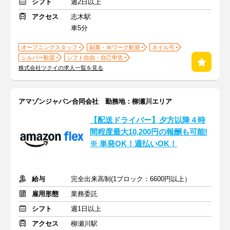
シフト
週2日以上
アクセス
志木駅
車5分
オープニングスタッフ
副業・Ｗワーク歓迎
ネイル可
シルバー歓迎
シフト自由・自己申告
株式会社ツクイの求人一覧を見る
アマゾンジャパン合同会社 勤務地：柳瀬川エリア
【配送ドライバー】夕方以降４時
間程度最大10,200円の報酬も可能!
※ 単発OK！週払いOK！
給与
完全出来高制(1ブロック：6600円以上）
雇用形態
業務委託
シフト
週1日以上
アクセス
柳瀬川駅