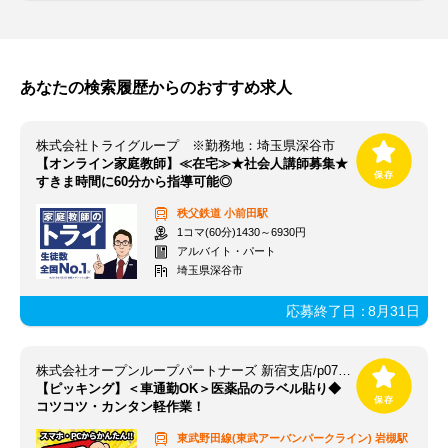
あなたの検索履歴からのおすすめ求人
株式会社トライグループ ※勤務地：埼玉県深谷市
【オンライン家庭教師】≪在宅≫★社会人講師募集★
すきま時間に60分から指導可能◎
秩父鉄道
小前田駅
1コマ(60分)1430～6930円
アルバイト・パート
埼玉県深谷市
応募終了日：
8月31日
株式会社オープンループパートナーズ 新宿支店/p07260707201
【ピッキング】＜車通勤OK＞医薬品のラベル貼り◆
コツコツ・カンタン軽作業！
東武野田線(東武アーバンパークライン)
岩槻駅