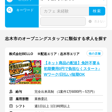
キーワード
検索
含まない
志木市のオープニングスタッフに類似する求人を探す
他の店舗
株式会社BELLO ※配送エリア：志木市エリア
【ネット商品の配送】免許不要＆
初期費用0円で負担なくスタート♪
Wワーク/日払い/短期OK
給与
完全出来高制 （1案件1万6000円～5万円）
雇用形態
業務委託
シフト
週1日以上 1日1時間以上