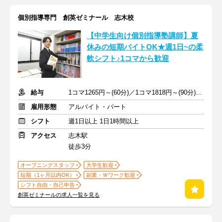
個別指導専門 創英ゼミナール 志木校
【中学生向け個別指導塾講師】夏
休みの短期バイトOK★週1日~の柔
軟シフト♪1コマから歓迎
給与
1コマ1265円～(60分)／1コマ1818円～(90分) ※準備報告手当込み
雇用形態
アルバイト・パート
シフト
週1日以上 1日1時間以上
アクセス
志木駅
徒歩3分
オープニングスタッフ
大学生歓迎
短期（1ヶ月以内OK）
副業・Ｗワーク歓迎
シフト自由・自己申告
創英ゼミナールの求人一覧を見る