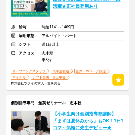
活躍★正社員登用あり
給与
時給1141～1469円
雇用形態
アルバイト・パート
シフト
週1日以上
アクセス
志木駅
車5分
オープニングスタッフ
大学生歓迎
副業・Ｗワーク歓迎
ネイル可
シフト自由・自己申告
株式会社ツクイの求人一覧を見る
個別指導専門 創英ゼミナール 志木校
【小学生向け個別指導塾講師】
「まずは夏休みから」もOK！1日1
コマ～気軽に先生デビュー★