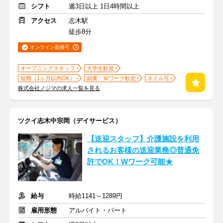
シフト
週3日以上 1日4時間以上
アクセス
志木駅
徒歩8分
オンライン面接可
オープニングスタッフ
大学生歓迎
短期（1ヶ月以内OK）
副業・Ｗワーク歓迎
ネイル可
株式会社ノジマの求人一覧を見る
ツクイ志木中宗岡（デイサービス）
【送迎スタッフ】介護施設を利用
されるお客様の送迎業務◎普通免
許でOK！Wワーク可能★
給与
時給1141～1289円
雇用形態
アルバイト・パート