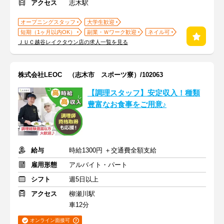
アクセス
志木駅
オープニングスタッフ
大学生歓迎
短期（1ヶ月以内OK）
副業・Ｗワーク歓迎
ネイル可
ＪＵＣ越谷レイクタウン店の求人一覧を見る
株式会社LEOC （志木市 スポーツ寮）/102063
【調理スタッフ】安定収入！種類
豊富なお食事をご用意♪
給与
時給1300円 ＋交通費全額支給
雇用形態
アルバイト・パート
シフト
週5日以上
アクセス
柳瀬川駅
車12分
オンライン面接可