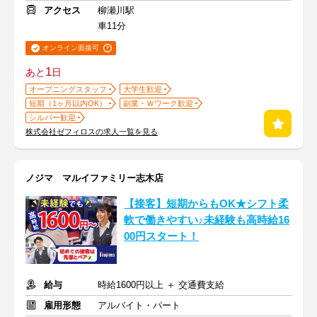
アクセス
柳瀬川駅
車11分
オンライン面接可
1
あと
日
オープニングスタッフ
大学生歓迎
短期（1ヶ月以内OK）
副業・Ｗワーク歓迎
シルバー歓迎
株式会社ゼフィロスの求人一覧を見る
ノジマ マルイファミリー志木店
【接客】短期からもOK★シフト柔
軟で働きやすい♪未経験も高時給16
00円スタート！
給与
時給1600円以上 ＋ 交通費支給
雇用形態
アルバイト・パート