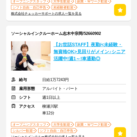
オープニングスタッフ
大学生歓迎
副業・Ｗワーク歓迎
シフト自由・自己申告
未経験者歓迎
株式会社チェッカーサポートの求人一覧を見る
ソーシャルインクルーホーム志木中宗岡/52660902
【お世話STAFF】夜勤/<未経験・
無資格OK>見回りがメイン♪シニア
活躍中!週1～!車通勤◎
給与
日給1万7243円
雇用形態
アルバイト・パート
シフト
週1日以上
アクセス
柳瀬川駅
車12分
オープニングスタッフ
大学生歓迎
副業・Ｗワーク歓迎
シルバー歓迎
シフト自由・自己申告
ソーシャルインクルー株式会社の求人一覧を見る