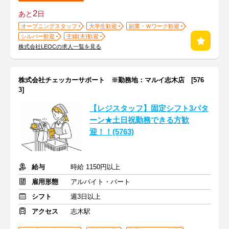
2
あと
日
オープニングスタッフ
大学生歓迎
副業・Ｗワーク歓迎
シルバー歓迎
主婦(夫)歓迎
株式会社LEOCの求人一覧を見る
株式会社チェッカーサポート ※勤務地：マルイ志木店 [576
3]
【レジスタッフ】固定シフト3パタ
ーン★土日祝勤務できる方歓
迎！！(5763)
給与
時給 1150円以上
雇用形態
アルバイト・パート
シフト
週3日以上
アクセス
志木駅