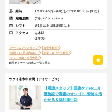
給与
1コマ1265円～(60分)／1コマ1818円～(90分) ※準備報告手当込み
雇用形態
アルバイト・パート
シフト
週1日以上 1日1時間以上
アクセス
志木駅
徒歩3分
オープニングスタッフ
大学生歓迎
短期（1ヶ月以内OK）
副業・Ｗワーク歓迎
シフト自由・自己申告
創英ゼミナールの求人一覧を見る
ツクイ志木中宗岡（デイサービス）
【看護スタッフ】医療ケアetc...介
護施設で看護のオシゴト♪資格を活
かせる＆福利厚生◎