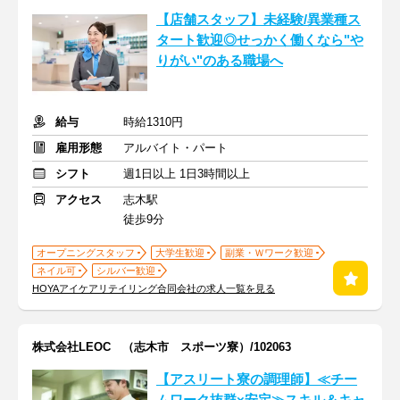
【店舗スタッフ】未経験/異業種ス
タート歓迎◎せっかく働くなら"や
りがい"のある職場へ
給与
時給1310円
雇用形態
アルバイト・パート
シフト
週1日以上 1日3時間以上
アクセス
志木駅
徒歩9分
オープニングスタッフ
大学生歓迎
副業・Ｗワーク歓迎
ネイル可
シルバー歓迎
HOYAアイケアリテイリング合同会社の求人一覧を見る
株式会社LEOC （志木市 スポーツ寮）/102063
【アスリート寮の調理師】≪チー