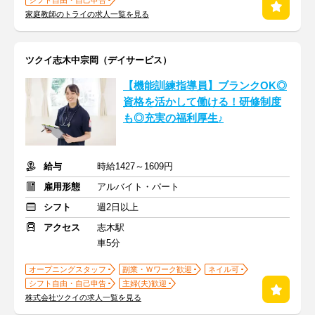
シフト自由・自己申告
家庭教師のトライの求人一覧を見る
ツクイ志木中宗岡（デイサービス）
【機能訓練指導員】ブランクOK◎
資格を活かして働ける！研修制度
も◎充実の福利厚生♪
給与
時給1427～1609円
雇用形態
アルバイト・パート
シフト
週2日以上
アクセス
志木駅
車5分
オープニングスタッフ
副業・Ｗワーク歓迎
ネイル可
シフト自由・自己申告
主婦(夫)歓迎
株式会社ツクイの求人一覧を見る