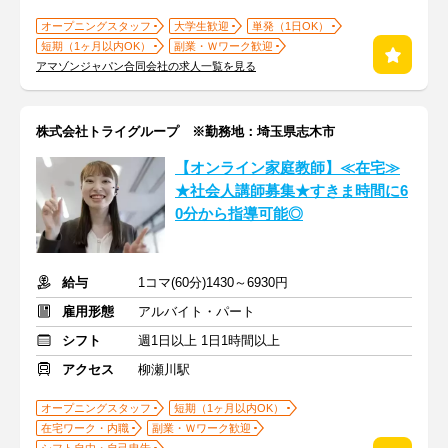
オープニングスタッフ
大学生歓迎
単発（1日OK）
短期（1ヶ月以内OK）
副業・Ｗワーク歓迎
アマゾンジャパン合同会社の求人一覧を見る
株式会社トライグループ ※勤務地：埼玉県志木市
【オンライン家庭教師】≪在宅≫
★社会人講師募集★すきま時間に6
0分から指導可能◎
給与
1コマ(60分)1430～6930円
雇用形態
アルバイト・パート
シフト
週1日以上 1日1時間以上
アクセス
柳瀬川駅
オープニングスタッフ
短期（1ヶ月以内OK）
在宅ワーク・内職
副業・Ｗワーク歓迎