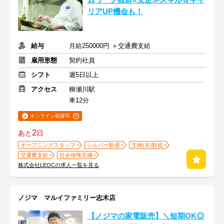
ムワーク抜群×安定≫スキル＆キャ
リアUP機会も！
給与
月給250000円 ＋交通費支給
雇用形態
契約社員
シフト
週5日以上
アクセス
柳瀬川駅
車12分
オンライン面接可
2
あと
日
オープニングスタッフ
シルバー歓迎
主婦(夫)歓迎
交通費支給
社会保険完備
株式会社LEOCの求人一覧を見る
ノジマ マルイファミリー志木店
【ノジマの家電販売】＼短期OK◎