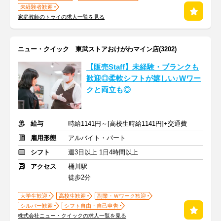
未経験者歓迎
家庭教師のトライの求人一覧を見る
ニュー・クイック 東武ストアおけがわマイン店(3202)
【販売Staff】未経験・ブランクも
歓迎◎柔軟シフトが嬉しい♪Wワー
クと両立も◎
給与
時給1141円～[高校生時給1141円]+交通費
雇用形態
アルバイト・パート
シフト
週3日以上 1日4時間以上
アクセス
桶川駅
徒歩2分
大学生歓迎
高校生歓迎
副業・Ｗワーク歓迎
シルバー歓迎
シフト自由・自己申告
株式会社ニュー・クイックの求人一覧を見る