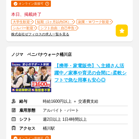
オンライン面接可
本日、掲載終了
大学生歓迎
短期（1ヶ月以内OK）
副業・Ｗワーク歓迎
シルバー歓迎
シフト自由・自己申告
株式会社ゼフィロスの求人一覧を見る
ノジマ ベニバナウォーク桶川店
【携帯・家電販売】＼主婦さん活
躍中／家事や育児の合間に♪柔軟シ
フトで急な用事も安心◎
給与
時給1600円以上 ＋ 交通費支給
雇用形態
アルバイト・パート
シフト
週2日以上 1日4時間以上
アクセス
桶川駅
オンライン面接可