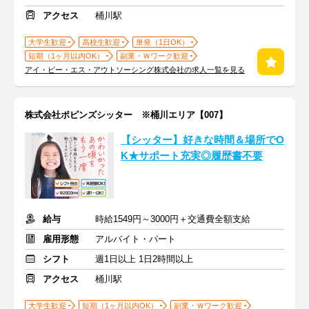
アクセス
桶川駅
大学生歓迎
高校生歓迎
単発（1日OK）
短期（1ヶ月以内OK）
副業・Ｗワーク歓迎
アイ・ビー・エス・アウトソーシング株式会社の求人一覧を見る
株式会社ポピンズシッター ※桶川エリア【007】
【シッター】好きな時間＆場所でO
K★サポート充実◎履歴書不要
給与
時給1549円～3000円＋交通費全額支給
雇用形態
アルバイト・パート
シフト
週1日以上 1日2時間以上
アクセス
桶川駅
大学生歓迎
短期（1ヶ月以内OK）
副業・Ｗワーク歓迎