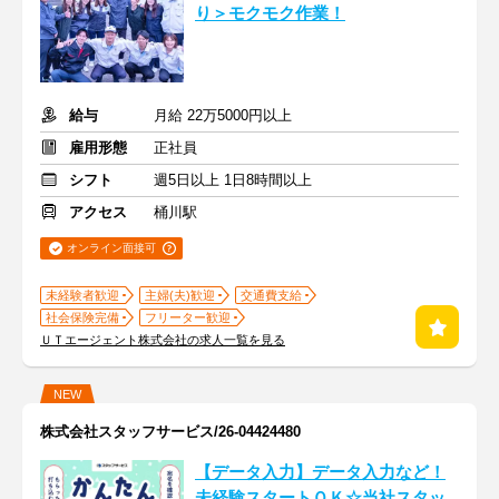
り＞モクモク作業！
給与
月給 22万5000円以上
雇用形態
正社員
シフト
週5日以上 1日8時間以上
アクセス
桶川駅
オンライン面接可
未経験者歓迎
主婦(夫)歓迎
交通費支給
社会保険完備
フリーター歓迎
ＵＴエージェント株式会社の求人一覧を見る
NEW
株式会社スタッフサービス/26-04424480
【データ入力】データ入力など！
未経験スタートＯＫ☆当社スタッ