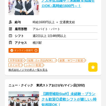
／大学生活躍中！未経験＆知識ゼ
ロOK♪高時給1600円～！
給与
時給1600円以上 ＋ 交通費支給
雇用形態
アルバイト・パート
シフト
週2日以上 1日4時間以上
アクセス
桶川駅
オンライン面接可
大学生歓迎
短期（1ヶ月以内OK）
副業・Ｗワーク歓迎
ネイル可
シルバー歓迎
株式会社ノジマの求人一覧を見る
ニュー・クイック 東武ストアおけがわマイン店(3202)
【調理補助Staff】未経験・ブラン
クも歓迎◎柔軟シフトが嬉しい♪時
短相談OK！