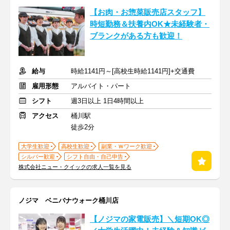
【お肉・お惣菜販売店スタッフ】
時短勤務＆扶養内OK★未経験者・
ブランクがある方も歓迎！
給与
時給1141円～[高校生時給1141円]+交通費
雇用形態
アルバイト・パート
シフト
週3日以上 1日4時間以上
アクセス
桶川駅
徒歩2分
大学生歓迎
高校生歓迎
副業・Ｗワーク歓迎
シルバー歓迎
シフト自由・自己申告
株式会社ニュー・クイックの求人一覧を見る
ノジマ ベニバナウォーク桶川店
【ノジマの家電販売】＼短期OK◎