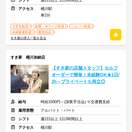
シフト
週2日以上 1日2時間以上
アクセス
桶川駅
車2分
大学生歓迎
副業・Ｗワーク歓迎
シルバー歓迎
未経験者歓迎
髪色自由
すき家の求人一覧を見る
すき家 桶川加納店
【すき家の店舗スタッフ】セルフ
オーダーで簡単！未経験OK★1日/
2h～プライベートも両立◎
給与
時給1500円～(深夜手当込) ※交通費支給
雇用形態
アルバイト・パート
シフト
週2日以上 1日2時間以上
アクセス
桶川駅