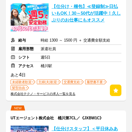
【仕分け・梱包】≪登録制≫日払
いもOK！30～50代が活躍中！久し
ぶりのお仕事にもオススメ
給与
時給 1300 ～ 1500 円 ＋ 交通費全額支給
雇用形態
派遣社員
シフト
週5日
アクセス
桶川駅
4
あと
日
未経験者歓迎
主婦(夫)歓迎
交通費支給
履歴書不要
髪型自由
株式会社テクノ・サービスの求人一覧を見る
NEW
UTエージェント株式会社 桶川第7CL／《JXBW1C》
【仕分けスタッフ】＜平日休みあ