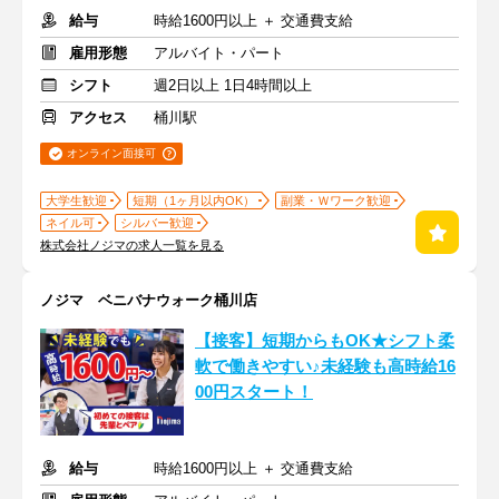
給与
時給1600円以上 ＋ 交通費支給
雇用形態
アルバイト・パート
シフト
週2日以上 1日4時間以上
アクセス
桶川駅
オンライン面接可
大学生歓迎
短期（1ヶ月以内OK）
副業・Ｗワーク歓迎
ネイル可
シルバー歓迎
株式会社ノジマの求人一覧を見る
ノジマ ベニバナウォーク桶川店
【接客】短期からもOK★シフト柔
軟で働きやすい♪未経験も高時給16
00円スタート！
給与
時給1600円以上 ＋ 交通費支給