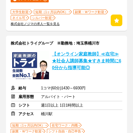
大学生歓迎
短期（1ヶ月以内OK）
副業・Ｗワーク歓迎
ネイル可
シルバー歓迎
株式会社ノジマの求人一覧を見る
株式会社トライグループ ※勤務地：埼玉県桶川市
【オンライン家庭教師】≪在宅≫
★社会人講師募集★すきま時間に6
0分から指導可能◎
給与
1コマ(60分)1430～6930円
雇用形態
アルバイト・パート
シフト
週1日以上 1日1時間以上
アクセス
桶川駅
短期（1ヶ月以内OK）
在宅ワーク・内職
副業・Ｗワーク歓迎
シフト自由・自己申告