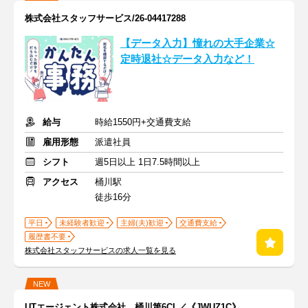
株式会社スタッフサービス/26-04417288
【データ入力】憧れの大手企業☆
定時退社☆データ入力など！
給与
時給1550円+交通費支給
雇用形態
派遣社員
シフト
週5日以上 1日7.5時間以上
アクセス
桶川駅
徒歩16分
平日
未経験者歓迎
主婦(夫)歓迎
交通費支給
履歴書不要
株式会社スタッフサービスの求人一覧を見る
NEW
UTエージェント株式会社 桶川第6CL／《JWUZ1C》