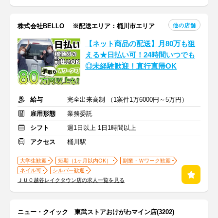
他の店舗
株式会社BELLO ※配送エリア：桶川市エリア
【ネット商品の配送】月80万も狙
える★日払い可！24時間いつでも
◎未経験歓迎！直行直帰OK
給与
完全出来高制 （1案件1万6000円～5万円）
雇用形態
業務委託
シフト
週1日以上 1日1時間以上
アクセス
桶川駅
大学生歓迎
短期（1ヶ月以内OK）
副業・Ｗワーク歓迎
ネイル可
シルバー歓迎
ＪＵＣ越谷レイクタウン店の求人一覧を見る
ニュー・クイック 東武ストアおけがわマイン店(3202)