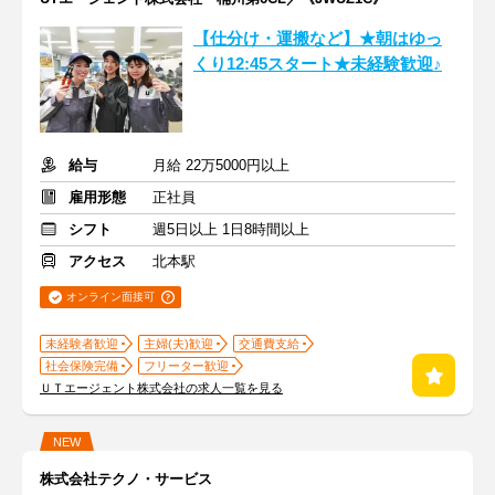
【仕分け・運搬など】★朝はゆっ
くり12:45スタート★未経験歓迎♪
給与
月給 22万5000円以上
雇用形態
正社員
シフト
週5日以上 1日8時間以上
アクセス
北本駅
オンライン面接可
未経験者歓迎
主婦(夫)歓迎
交通費支給
社会保険完備
フリーター歓迎
ＵＴエージェント株式会社の求人一覧を見る
NEW
株式会社テクノ・サービス