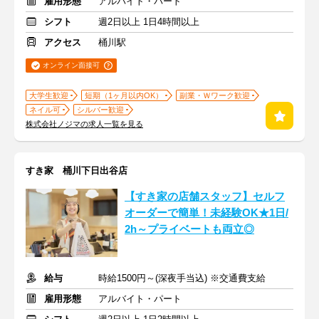
雇用形態
アルバイト・パート
シフト
週2日以上 1日4時間以上
アクセス
桶川駅
オンライン面接可
大学生歓迎
短期（1ヶ月以内OK）
副業・Ｗワーク歓迎
ネイル可
シルバー歓迎
株式会社ノジマの求人一覧を見る
すき家 桶川下日出谷店
【すき家の店舗スタッフ】セルフ
オーダーで簡単！未経験OK★1日/
2h～プライベートも両立◎
給与
時給1500円～(深夜手当込) ※交通費支給
雇用形態
アルバイト・パート