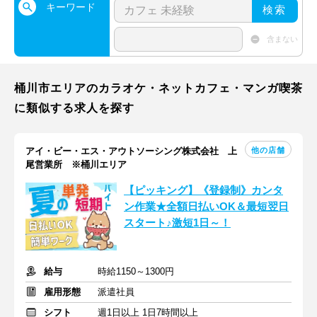
キーワード
検索
含まない
桶川市エリアのカラオケ・ネットカフェ・マンガ喫茶
に類似する求人を探す
他の店舗
アイ・ビー・エス・アウトソーシング株式会社 上
尾営業所 ※桶川エリア
【ピッキング】《登録制》カンタ
ン作業★全額日払いOK＆最短翌日
スタート♪激短1日～！
給与
時給1150～1300円
雇用形態
派遣社員
シフト
週1日以上 1日7時間以上