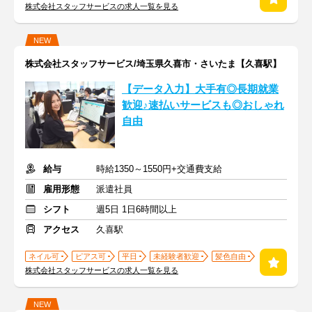
株式会社スタッフサービスの求人一覧を見る
NEW
株式会社スタッフサービス/埼玉県久喜市・さいたま【久喜駅】
【データ入力】大手有◎長期就業
歓迎♪速払いサービスも◎おしゃれ
自由
給与
時給1350～1550円+交通費支給
雇用形態
派遣社員
シフト
週5日 1日6時間以上
アクセス
久喜駅
ネイル可
ピアス可
平日
未経験者歓迎
髪色自由
株式会社スタッフサービスの求人一覧を見る
NEW