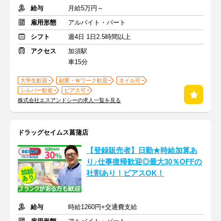
給与
月給5万円～
雇用形態
アルバイト・パート
シフト
週4日 1日2.5時間以上
アクセス
加須駅
車15分
大学生歓迎
副業・Ｗワーク歓迎
ネイル可
シルバー歓迎
ピアス可
株式会社エスアンドシーの求人一覧を見る
ドラッグセイムス菖蒲店
【登録販売者】日勤★時給加算あ
り♪仕事復帰歓迎◎最大30％OFFの
社割あり！ピアスOK！
給与
時給1260円+交通費支給