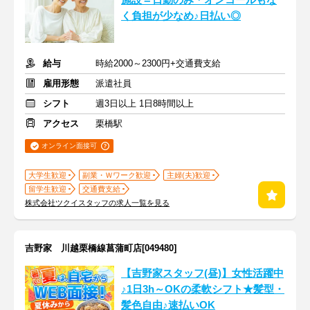
施設＝日勤のみ＊オンコールもな
く負担が少なめ♪日払い◎
給与
時給2000～2300円+交通費支給
雇用形態
派遣社員
シフト
週3日以上 1日8時間以上
アクセス
栗橋駅
オンライン面接可
大学生歓迎
副業・Ｗワーク歓迎
主婦(夫)歓迎
留学生歓迎
交通費支給
株式会社ツクイスタッフの求人一覧を見る
吉野家 川越栗橋線菖蒲町店[049480]
【吉野家スタッフ(昼)】女性活躍中
♪1日3h～OKの柔軟シフト★髪型・
髪色自由♪速払いOK