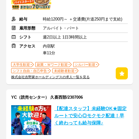
給与
時給1200円～ ＋交通費(片道250円まで支給)
雇用形態
アルバイト・パート
シフト
週2日以上 1日3時間以上
アクセス
内宿駅
車11分
大学生歓迎
副業・Ｗワーク歓迎
シルバー歓迎
シフト自由・自己申告
未経験者歓迎
株式会社吉野家ホールディングスの求人一覧を見る
YC（読売センター） 久喜西部/2307006
【配達スタッフ】未経験OK★固定
ルートで安心◎モクモク配達！早
く終わっても給与保障♪