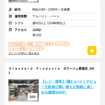
給与
時給1240～1295円＋交通費
雇用形態
アルバイト・パート
シフト
週4日以上 1日4時間以上
アクセス
花崎駅
車13分
大学生歓迎
副業・Ｗワーク歓迎
ネイル可
シルバー歓迎
ピアス可
ダイソーの求人一覧を見る
Ｓｔａｎｄａｒｄ Ｐｒｏｄｕｃｔｓ モラージュ菖蒲店_141
1
【レジ・接客】[週2~]バイトデビュ
ー大歓迎◎買い替えが気軽に楽し
める雑貨SHOP♪