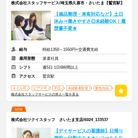
株式会社スタッフサービス/埼玉県久喜市・さいたま【鷲宮駅】
【備品整理・来客対応など】土日
休み⇒働きやすさ◎未経験OK！履
歴書不要★
給与
時給1350～1550円+交通費支給
雇用形態
派遣社員
シフト
週5日 1日6時間以上
アクセス
鷲宮駅
ネイル可
ピアス可
平日
未経験者歓迎
髪色自由
株式会社スタッフサービスの求人一覧を見る
NEW
株式会社ツクイスタッフ さいたま支店/6024_133537
【デイサービスの看護師】日帰り