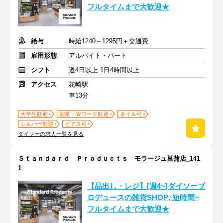
フルタイムまで大歓迎★
給与
時給1240～1295円＋交通費
雇用形態
アルバイト・パート
シフト
週4日以上 1日4時間以上
アクセス
花崎駅
車13分
大学生歓迎
副業・Ｗワーク歓迎
ネイル可
シルバー歓迎
ピアス可
ダイソーの求人一覧を見る
Ｓｔａｎｄａｒｄ Ｐｒｏｄｕｃｔｓ モラージュ菖蒲店_141
1
【品出し・レジ】[週4~]ダイソープ
ロデュースの雑貨SHOP♪短時間~
フルタイムまで大歓迎★