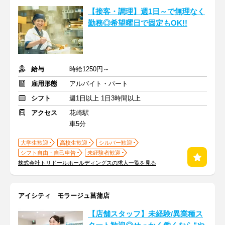
【接客・調理】週1日～で無理なく
勤務◎希望曜日で固定もOK!!
給与
時給1250円～
雇用形態
アルバイト・パート
シフト
週1日以上 1日3時間以上
アクセス
花崎駅
車5分
大学生歓迎
高校生歓迎
シルバー歓迎
シフト自由・自己申告
未経験者歓迎
株式会社トリドールホールディングスの求人一覧を見る
アイシティ モラージュ菖蒲店
【店舗スタッフ】未経験/異業種ス