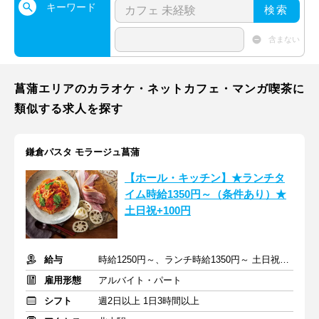
キーワード
検索
含まない
菖蒲エリアのカラオケ・ネットカフェ・マンガ喫茶に
類似する求人を探す
鎌倉パスタ モラージュ菖蒲
【ホール・キッチン】★ランチタ
イム時給1350円～（条件あり）★
土日祝+100円
給与
時給1250円～、ランチ時給1350円～ 土日祝+100円～
雇用形態
アルバイト・パート
シフト
週2日以上 1日3時間以上