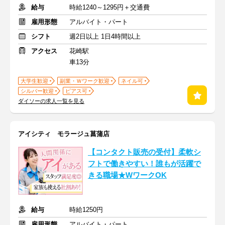
給与
時給1240～1295円＋交通費
雇用形態
アルバイト・パート
シフト
週2日以上 1日4時間以上
アクセス
花崎駅
車13分
大学生歓迎
副業・Ｗワーク歓迎
ネイル可
シルバー歓迎
ピアス可
ダイソーの求人一覧を見る
アイシティ モラージュ菖蒲店
【コンタクト販売の受付】柔軟シ
フトで働きやすい！誰もが活躍で
きる職場★WワークOK
給与
時給1250円
雇用形態
アルバイト・パート