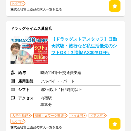
ヒゲ可
株式会社富士薬品の求人一覧を見る
ドラッグセイムス菖蒲店
【ドラッグストアスタッフ】日勤
★試験・旅行など私生活優先のシ
フトOK！社割MAX30％OFF♪
給与
時給1141円+交通費支給
雇用形態
アルバイト・パート
シフト
週2日以上 1日4時間以上
アクセス
内宿駅
車10分
大学生歓迎
副業・Ｗワーク歓迎
ネイル可
ピアス可
ヒゲ可
株式会社富士薬品の求人一覧を見る