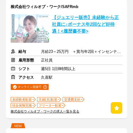
株式会社ウィルオブ・ワーク/SAFRmb
【ジュエリー販売】未経験から正
社員に♪ボーナス年2回など好待
遇！<履歴書不要>
給与
月給23～25万円 ＋賞与年2回＋インセンティブ＋交通費
雇用形態
正社員
シフト
週5日 1日8時間以上
アクセス
久喜駅
オンライン面接可
未経験者歓迎
主婦(夫)歓迎
交通費支給
社会保険完備
フリーター歓迎
株式会社ウィルオブ・ワークの求人一覧を見る
NEW