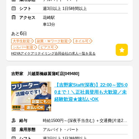
シフト
週3日以上 1日5時間以上
アクセス
花崎駅
車13分
6
あと
日
大学生歓迎
副業・Ｗワーク歓迎
ネイル可
シルバー歓迎
ピアス可
HOYAアイケアリテイリング合同会社の求人一覧を見る
吉野家 川越栗橋線菖蒲町店[049480]
【吉野家Staff(深夜)】22:00～翌5:0
0まで！＼正社員登用も大歓迎／未
経験歓迎★速払いOK
給与
時給1500円～(深夜手当含む) ＋交通費(片道250円まで支給)
雇用形態
アルバイト・パート
シフト
週2日以上 1日3時間以上