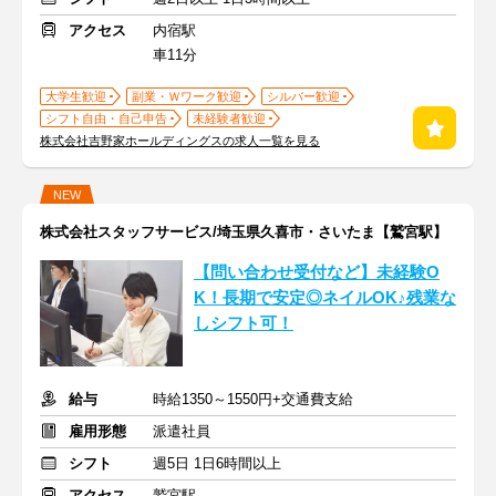
アクセス
内宿駅
車11分
大学生歓迎
副業・Ｗワーク歓迎
シルバー歓迎
シフト自由・自己申告
未経験者歓迎
株式会社吉野家ホールディングスの求人一覧を見る
NEW
株式会社スタッフサービス/埼玉県久喜市・さいたま【鷲宮駅】
【問い合わせ受付など】未経験O
K！長期で安定◎ネイルOK♪残業な
しシフト可！
給与
時給1350～1550円+交通費支給
雇用形態
派遣社員
シフト
週5日 1日6時間以上
アクセス
鷲宮駅