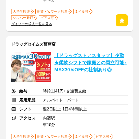
大学生歓迎
副業・Ｗワーク歓迎
ネイル可
シルバー歓迎
ピアス可
ダイソーの求人一覧を見る
ドラッグセイムス菖蒲店
【ドラッグストアスタッフ】夕勤
★柔軟シフトで家庭との両立可能♪
MAX30％OFFの社割あり◎
給与
時給1141円+交通費支給
雇用形態
アルバイト・パート
シフト
週2日以上 1日4時間以上
アクセス
内宿駅
車10分
大学生歓迎
副業・Ｗワーク歓迎
ネイル可
ピアス可