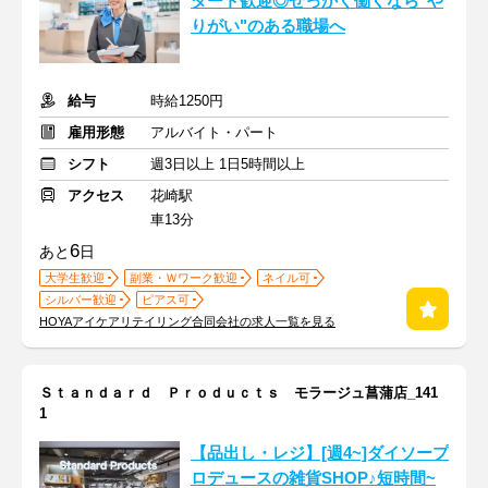
タート歓迎◎せっかく働くなら"や
りがい"のある職場へ
給与
時給1250円
雇用形態
アルバイト・パート
シフト
週3日以上 1日5時間以上
アクセス
花崎駅
車13分
6
あと
日
大学生歓迎
副業・Ｗワーク歓迎
ネイル可
シルバー歓迎
ピアス可
HOYAアイケアリテイリング合同会社の求人一覧を見る
Ｓｔａｎｄａｒｄ Ｐｒｏｄｕｃｔｓ モラージュ菖蒲店_141
1
【品出し・レジ】[週4~]ダイソープ
ロデュースの雑貨SHOP♪短時間~