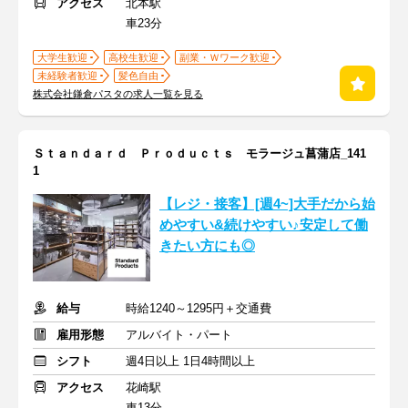
アクセス
北本駅
車23分
大学生歓迎
高校生歓迎
副業・Ｗワーク歓迎
未経験者歓迎
髪色自由
株式会社鎌倉パスタの求人一覧を見る
Ｓｔａｎｄａｒｄ Ｐｒｏｄｕｃｔｓ モラージュ菖蒲店_141
1
【レジ・接客】[週4~]大手だから始
めやすい&続けやすい♪安定して働
きたい方にも◎
給与
時給1240～1295円＋交通費
雇用形態
アルバイト・パート
シフト
週4日以上 1日4時間以上
アクセス
花崎駅
車13分