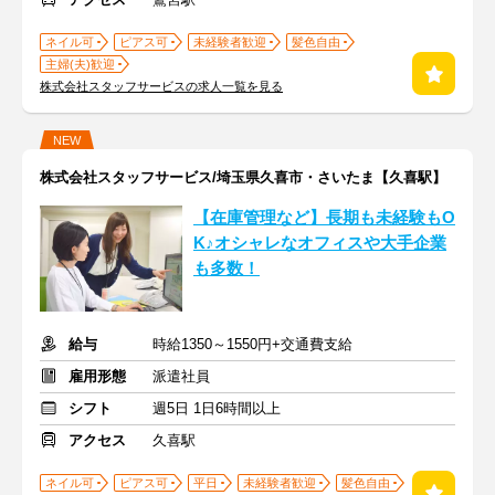
ネイル可
ピアス可
未経験者歓迎
髪色自由
主婦(夫)歓迎
株式会社スタッフサービスの求人一覧を見る
NEW
株式会社スタッフサービス/埼玉県久喜市・さいたま【久喜駅】
【在庫管理など】長期も未経験もO
K♪オシャレなオフィスや大手企業
も多数！
給与
時給1350～1550円+交通費支給
雇用形態
派遣社員
シフト
週5日 1日6時間以上
アクセス
久喜駅
ネイル可
ピアス可
平日
未経験者歓迎
髪色自由