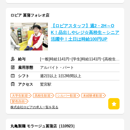
ロピア 菖蒲フォレオ店
【ロピアスタッフ】週2・2H～O
K！品出しやレジ☆高校生～シニア
活躍中！土日は時給100円UP
給与
[一般]時給1141円~[学生]時給1141円~[高校生]時給1141円~+交通費
雇用形態
アルバイト・パート
シフト
週2日以上 1日2時間以上
アクセス
鷲宮駅
大学生歓迎
高校生歓迎
シルバー歓迎
未経験者歓迎
髪色自由
株式会社ロピアの求人一覧を見る
丸亀製麺 モラージュ菖蒲店［110923］