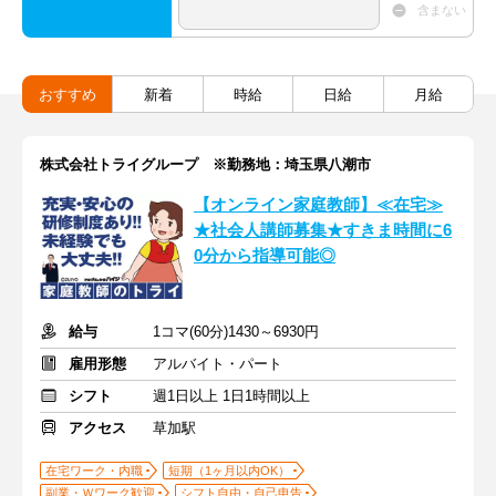
含まない
おすすめ
新着
時給
日給
月給
株式会社トライグループ ※勤務地：埼玉県八潮市
【オンライン家庭教師】≪在宅≫
★社会人講師募集★すきま時間に6
0分から指導可能◎
給与
1コマ(60分)1430～6930円
雇用形態
アルバイト・パート
シフト
週1日以上 1日1時間以上
アクセス
草加駅
在宅ワーク・内職
短期（1ヶ月以内OK）
副業・Ｗワーク歓迎
シフト自由・自己申告