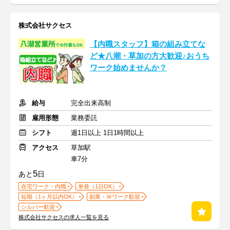
株式会社サクセス
【内職スタッフ】箱の組み立てな
ど★八潮・草加の方大歓迎♪おうち
ワーク始めませんか？
給与
完全出来高制
雇用形態
業務委託
シフト
週1日以上 1日1時間以上
アクセス
草加駅
車7分
5
あと
日
在宅ワーク・内職
単発（1日OK）
短期（1ヶ月以内OK）
副業・Ｗワーク歓迎
シルバー歓迎
株式会社サクセスの求人一覧を見る