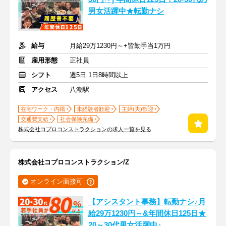
男女活躍中★転勤ナシ
給与
月給29万1230円～+皆勤手当1万円
雇用形態
正社員
シフト
週5日 1日8時間以上
アクセス
八潮駅
在宅ワーク・内職
未経験者歓迎
主婦(夫)歓迎
交通費支給
社会保険完備
株式会社コプロコンストラクションの求人一覧を見る
株式会社コプロコンストラクション/Z
オンライン面接可
【アシスタント事務】転勤ナシ♪月
給29万1230円～&年間休日125日★
20～30代男女活躍中♪