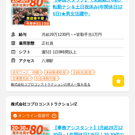
【事務スタッフ】＼未経験が8割／
転勤ナシ＆土日祝休み(年間休日12
5日)★男女活躍中♪
給与
月給29万1230円～+皆勤手当1万円
雇用形態
正社員
シフト
週5日 1日8時間以上
アクセス
八潮駅
在宅ワーク・内職
未経験者歓迎
主婦(夫)歓迎
交通費支給
社会保険完備
株式会社コプロコンストラクションの求人一覧を見る
株式会社コプロコンストラクション/Z
オンライン面接可
【事務アシスタント】[月給29万12
30円～] 年間休日125日！20-30代の