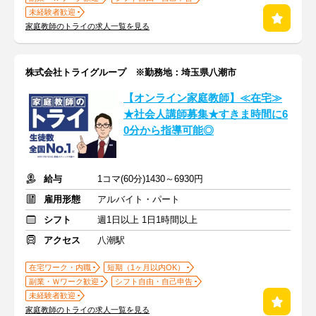
未経験者歓迎
家庭教師のトライの求人一覧を見る
株式会社トライグループ ※勤務地：埼玉県八潮市
【オンライン家庭教師】≪在宅≫
★社会人講師募集★すきま時間に6
0分から指導可能◎
給与
1コマ(60分)1430～6930円
雇用形態
アルバイト・パート
シフト
週1日以上 1日1時間以上
アクセス
八潮駅
在宅ワーク・内職
短期（1ヶ月以内OK）
副業・Ｗワーク歓迎
シフト自由・自己申告
未経験者歓迎
家庭教師のトライの求人一覧を見る