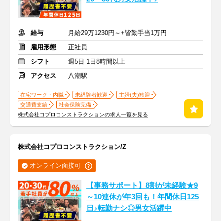
給与
月給29万1230円～+皆勤手当1万円
雇用形態
正社員
シフト
週5日 1日8時間以上
アクセス
八潮駅
在宅ワーク・内職
未経験者歓迎
主婦(夫)歓迎
交通費支給
社会保険完備
株式会社コプロコンストラクションの求人一覧を見る
株式会社コプロコンストラクション/Z
オンライン面接可
【事務サポート】8割が未経験★9
～10連休が年3回も！年間休日125
日♪転勤ナシ◎男女活躍中