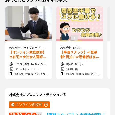
株式会社トライグループ ※勤務地：埼玉県所沢市
株式会社LOCCo
株
【オンライン家庭教師】
【事務スタッフ】≪登録
【
≪在宅≫★社会人講師募
制×日払い≫研修後は在宅
副
集★すきま時間に60分か
OK◎髪ネイル自由♪未経
完
1コマ(60分)1430～6930円
時給1300円～
ら指導可能◎
験歓迎！
～
アルバイト・パート
派遣社員
埼玉県 所沢市 その他所沢市
埼玉県 川越市 川越駅・本川越駅周辺
株式会社コプロコンストラクション/Z
オンライン面接可