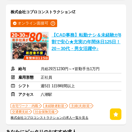
株式会社コプロコンストラクション/Z
オンライン面接可
【CAD事務】転勤ナシ＆未経験が8
割で安心★充実の年間休日125日！
20～30代・男女活躍中♪
給与
月給29万1230円～+皆勤手当1万円
雇用形態
正社員
シフト
週5日 1日8時間以上
アクセス
八潮駅
在宅ワーク・内職
未経験者歓迎
主婦(夫)歓迎
交通費支給
社会保険完備
株式会社コプロコンストラクションの求人一覧を見る
あなたにピッタリのおすすめ求人