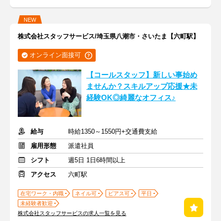
NEW
株式会社スタッフサービス/埼玉県八潮市・さいたま【六町駅】
オンライン面接可
【コールスタッフ】新しい事始め
ませんか？スキルアップ応援★未
経験OK◎綺麗なオフィス♪
給与
時給1350～1550円+交通費支給
雇用形態
派遣社員
シフト
週5日 1日6時間以上
アクセス
六町駅
在宅ワーク・内職
ネイル可
ピアス可
平日
未経験者歓迎
株式会社スタッフサービスの求人一覧を見る