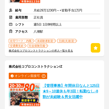
給与
月給29万1230円～+皆勤手当1万円
雇用形態
正社員
シフト
週5日 1日8時間以上
アクセス
八潮駅
在宅ワーク・内職
未経験者歓迎
主婦(夫)歓迎
交通費支給
社会保険完備
株式会社コプロコンストラクションの求人一覧を見る
株式会社コプロコンストラクション/Z
オンライン面接可
【管理事務】年間休日なんと125日
★9～10連休も年3回！転勤なし♪8
割が未経験＆男女活躍中