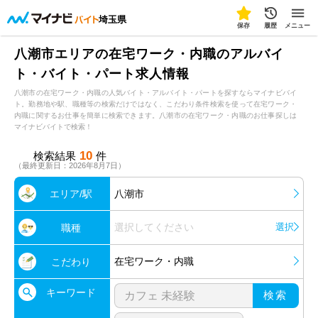
埼玉県
保存
履歴
メニュー
八潮市エリアの在宅ワーク・内職のアルバイ
ト・バイト・パート求人情報
八潮市の在宅ワーク・内職の人気バイト・アルバイト・パートを探すならマイナビバイ
ト。勤務地や駅、職種等の検索だけではなく、こだわり条件検索を使って在宅ワーク・
内職に関するお仕事を簡単に検索できます。八潮市の在宅ワーク・内職のお仕事探しは
マイナビバイトで検索！
10
検索結果
件
（最終更新日：2026年8月7日）
エリア/駅
八潮市
選択してください
選択
職種
在宅ワーク・内職
こだわり
キーワード
検索