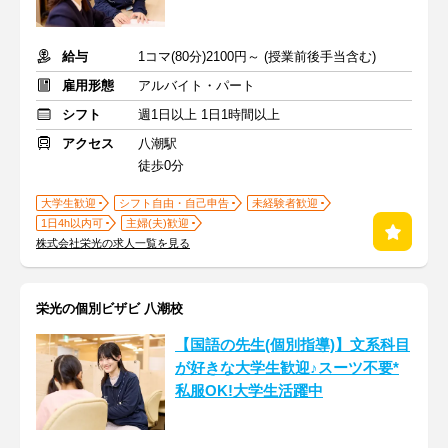
給与
1コマ(80分)2100円～ (授業前後手当含む)
雇用形態
アルバイト・パート
シフト
週1日以上 1日1時間以上
アクセス
八潮駅
徒歩0分
大学生歓迎
シフト自由・自己申告
未経験者歓迎
1日4h以内可
主婦(夫)歓迎
株式会社栄光の求人一覧を見る
栄光の個別ビザビ 八潮校
【国語の先生(個別指導)】文系科目
が好きな大学生歓迎♪スーツ不要*
私服OK!大学生活躍中