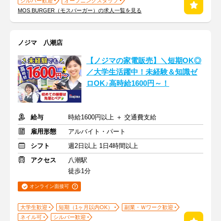
シルバー歓迎
オープニングスタッフ
MOS BURGER（モスバーガー）の求人一覧を見る
ノジマ 八潮店
【ノジマの家電販売】＼短期OK◎
／大学生活躍中！未経験＆知識ゼ
ロOK♪高時給1600円～！
給与
時給1600円以上 ＋ 交通費支給
雇用形態
アルバイト・パート
シフト
週2日以上 1日4時間以上
アクセス
八潮駅
徒歩1分
オンライン面接可
大学生歓迎
短期（1ヶ月以内OK）
副業・Ｗワーク歓迎
ネイル可
シルバー歓迎