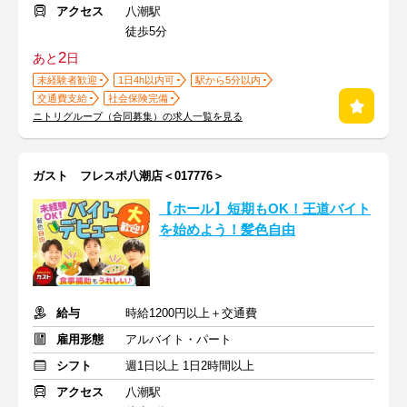
アクセス
八潮駅
徒歩5分
2
あと
日
未経験者歓迎
1日4h以内可
駅から5分以内
交通費支給
社会保険完備
ニトリグループ（合同募集）の求人一覧を見る
ガスト フレスポ八潮店＜017776＞
【ホール】短期もOK！王道バイト
を始めよう！髪色自由
給与
時給1200円以上＋交通費
雇用形態
アルバイト・パート
シフト
週1日以上 1日2時間以上
アクセス
八潮駅