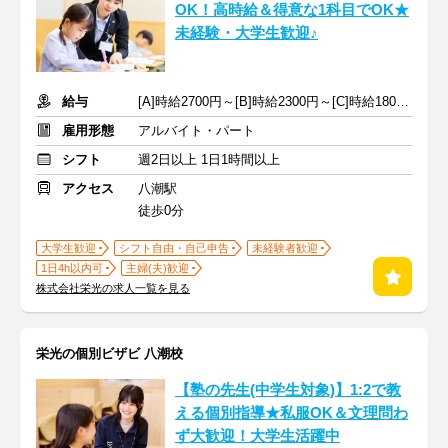
OK！高時給＆得意な1科目でOK★
未経験・大学生歓迎♪
給与
[A]時給2700円～[B]時給2300円～[C]時給1800円～ ※手当含む
雇用形態
アルバイト・パート
シフト
週2日以上 1日1時間以上
アクセス
八潮駅
徒歩0分
大学生歓迎
シフト自由・自己申告
未経験者歓迎
1日4h以内可
主婦(夫)歓迎
株式会社栄光の求人一覧を見る
栄光の個別ビザビ 八潮校
【塾の先生(中学生対象)】1:2で教
える個別指導★私服OK＆文理問わ
ず大歓迎！大学生活躍中