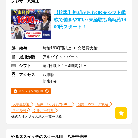
ノジマ 八潮店
【接客】短期からもOK★シフト柔
軟で働きやすい♪未経験も高時給16
00円スタート！
給与
時給1600円以上 ＋ 交通費支給
雇用形態
アルバイト・パート
シフト
週2日以上 1日4時間以上
アクセス
八潮駅
徒歩1分
オンライン面接可
大学生歓迎
短期（1ヶ月以内OK）
副業・Ｗワーク歓迎
ネイル可
シルバー歓迎
株式会社ノジマの求人一覧を見る
やる気スイッチのスクールIE 八潮中央校