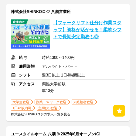
株式会社SHINKOロジ 八潮営業所
【フォークリフト仕分け作業スタ
ッフ】資格が活かせる！柔軟シフ
トで長期安定勤務も◎
給与
時給1300～1400円
雇用形態
アルバイト・パート
シフト
週3日以上 1日4時間以上
アクセス
獨協大学前駅
車13分
大学生歓迎
副業・Ｗワーク歓迎
未経験者歓迎
1日4h以内可
主婦(夫)歓迎
株式会社SHINKOロジの求人一覧を見る
ユースタイルホーム 八潮 ※2025年6月オープン/Gi