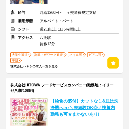
給与
時給1260円～ ＋交通費規定支給
雇用形態
アルバイト・パート
シフト
週2日以上 1日6時間以上
アクセス
八潮駅
徒歩12分
大学生歓迎
副業・Ｗワーク歓迎
ネイル可
ピアス可
平日
株式会社ハヤシの求人一覧を見る
株式会社HITOWA フードサービスカンパニー(勤務地：イリー
ゼ八潮/10864)
【給食の盛付】カットなし&皿は洗
浄機へin♪＼未経験OK◎／扶養内
勤務も可★まかないあり!