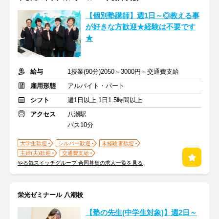
【個別塾講師】週1日～◎教える事
が好きな方歓迎★経験は不要です
★
給与
1授業(90分)2050～3000円＋交通費支給
雇用形態
アルバイト・パート
シフト
週1日以上 1日1.5時間以上
アクセス
八潮駅
バス10分
大学生歓迎
シルバー歓迎
未経験者歓迎
主婦(夫)歓迎
交通費支給
やる気スイッチグループ 合同募集の求人一覧を見る
栄光ゼミナール 八潮校
【塾の先生(中学生対象)】週2日～