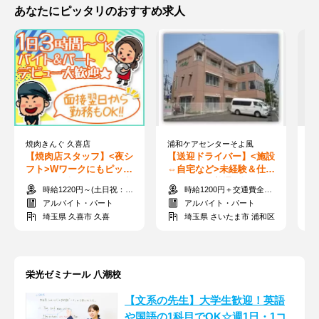
あなたにピッタリのおすすめ求人
焼肉きんぐ 久喜店
浦和ケアセンターそよ風
【焼肉店スタッフ】<夜シ
【送迎ドライバー】<施設
【
フト>Wワークにもピッタ
⇔自宅など>未経験＆仕事
気
リ♪"1日2時間～"シフト申
復帰にも！普通免許(AT限
時給1220円～(土日祝：時給+50円)
時給1200円＋交通費全額支給
告制★未経験OK
定可)でOK♪
アルバイト・パート
アルバイト・パート
埼玉県 久喜市 久喜
埼玉県 さいたま市 浦和区
栄光ゼミナール 八潮校
【文系の先生】大学生歓迎！英語
や国語の1科目でOK☆週1日・1コ