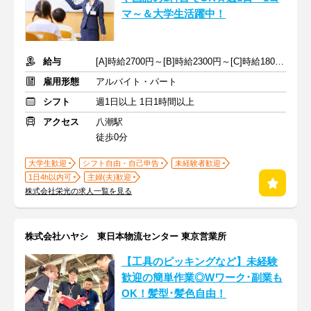
マ～＆大学生活躍中！
給与
[A]時給2700円～[B]時給2300円～[C]時給1800円～ ※手当含む
雇用形態
アルバイト・パート
シフト
週1日以上 1日1時間以上
アクセス
八潮駅
徒歩0分
大学生歓迎
シフト自由・自己申告
未経験者歓迎
1日4h以内可
主婦(夫)歓迎
株式会社栄光の求人一覧を見る
株式会社ハヤシ 東日本物流センター 東京営業所
【工具のピッキングなど】未経験
歓迎の簡単作業◎Wワーク･副業も
OK！髪型･髪色自由！