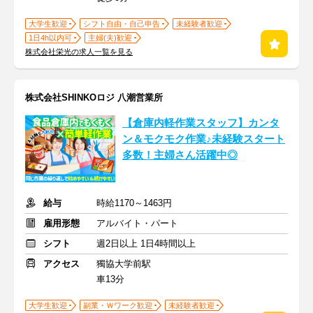
大学生歓迎
シフト自由・自己申告
未経験者歓迎
1日4h以内可
主婦(夫)歓迎
株式会社栄光の求人一覧を見る
株式会社SHINKOロジ 八潮営業所
【倉庫内軽作業スタッフ】カンタ
ン＆モクモク作業♪未経験スタート
多数！主婦さん活躍中◎
給与
時給1170～1463円
雇用形態
アルバイト・パート
シフト
週2日以上 1日4時間以上
アクセス
獨協大学前駅
車13分
大学生歓迎
副業・Ｗワーク歓迎
未経験者歓迎