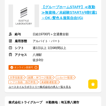
【グループホームSTAFF】≪夜勤
≫無資格／未経験STARTが8割!週1
～OK♪髪色＆服装自由!/Gi
給与
日給19700円＋交通費全額
雇用形態
アルバイト・パート
シフト
週1日以上 1日6時間以上
アクセス
八潮駅
徒歩9分
オンライン面接可
大学生歓迎
副業・Ｗワーク歓迎
シルバー歓迎
シフト自由・自己申告
未経験者歓迎
ユースタイルラボラトリー株式会社の求人一覧を見る
株式会社トライグループ ※勤務地：埼玉県八潮市