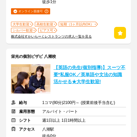
徒歩1分
オンライン面接可
大学生歓迎
高校生歓迎
短期（1ヶ月以内OK）
シルバー歓迎
ピアス可
株式会社すかいらーくレストランツの求人一覧を見る
栄光の個別ビザビ 八潮校
【英語の先生(個別指導)】スーツ不
要*私服OK／英単語や文法の知識
活かせる★大学生歓迎!
給与
1コマ(80分)2100円～ (授業前後手当含む)
雇用形態
アルバイト・パート
シフト
週1日以上 1日1時間以上
アクセス
八潮駅
徒歩0分