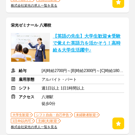
株式会社栄光の求人一覧を見る
栄光ゼミナール 八潮校
【英語の先生】大学生歓迎★受験
で覚えた英語力を活かそう！高時
給＆大学生活躍中♪
給与
[A]時給2700円～[B]時給2300円～[C]時給1800円～ ※手当含む
雇用形態
アルバイト・パート
シフト
週1日以上 1日1時間以上
アクセス
八潮駅
徒歩0分
大学生歓迎
シフト自由・自己申告
未経験者歓迎
1日4h以内可
主婦(夫)歓迎
株式会社栄光の求人一覧を見る