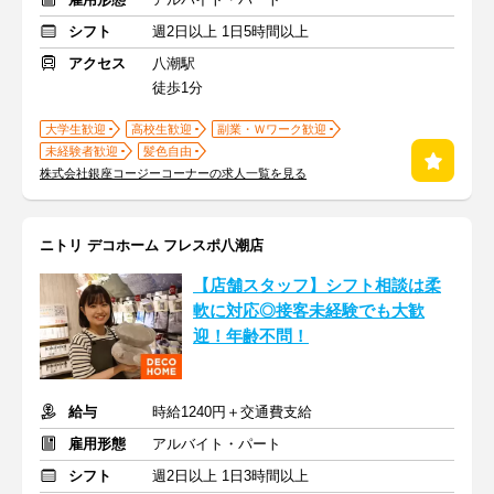
シフト
週2日以上 1日5時間以上
アクセス
八潮駅
徒歩1分
大学生歓迎
高校生歓迎
副業・Ｗワーク歓迎
未経験者歓迎
髪色自由
株式会社銀座コージーコーナーの求人一覧を見る
ニトリ デコホーム フレスポ八潮店
【店舗スタッフ】シフト相談は柔
軟に対応◎接客未経験でも大歓
迎！年齢不問！
給与
時給1240円＋交通費支給
雇用形態
アルバイト・パート
シフト
週2日以上 1日3時間以上