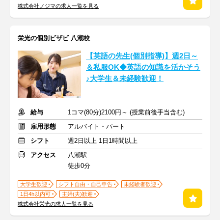
株式会社ノジマの求人一覧を見る
栄光の個別ビザビ 八潮校
【英語の先生(個別指導)】週2日～
＆私服OK◆英語の知識を活かそう
♪大学生＆未経験歓迎！
給与
1コマ(80分)2100円～ (授業前後手当含む)
雇用形態
アルバイト・パート
シフト
週2日以上 1日1時間以上
アクセス
八潮駅
徒歩0分
大学生歓迎
シフト自由・自己申告
未経験者歓迎
1日4h以内可
主婦(夫)歓迎
株式会社栄光の求人一覧を見る