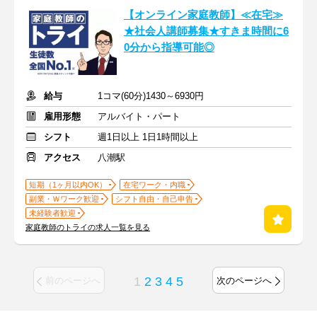
【オンライン家庭教師】≪在宅≫
★社会人講師募集★すきま時間に6
0分から指導可能◎
給与
1コマ(60分)1430～6930円
雇用形態
アルバイト・パート
シフト
週1日以上 1日1時間以上
アクセス
八潮駅
短期（1ヶ月以内OK）
在宅ワーク・内職
副業・Ｗワーク歓迎
シフト自由・自己申告
未経験者歓迎
家庭教師のトライの求人一覧を見る
1
2
3
4
5
前のページへ
次のページへ