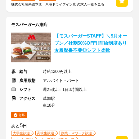
株式会社珍来総本店 八潮ドライブイン店 の求人一覧を見る
モスバーガー八潮店
【モスバーガーSTAFF】＼9月オー
プン／社割50%OFF!!前給制度あり
★履歴書不要◎シフト柔軟
給与
時給1300円以上
雇用形態
アルバイト・パート
シフト
週2日以上 1日3時間以上
アクセス
草加駅
車10分
急募
5
あと
日
大学生歓迎
高校生歓迎
副業・Ｗワーク歓迎