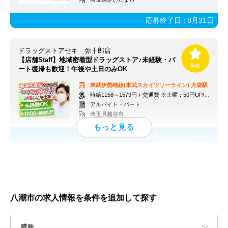
応募終了日：
8月31日
ドラッグストアセキ 弥十郎店
【店舗Staff】地域密着型ドラッグストア♪未経験・パ
ート復帰も歓迎！午後や土日のみOK
東武伊勢崎線(東武スカイツリーライン)
大袋駅
時給1158～1579円＋交通費 ※土曜：50円UP/日曜・祝日：100円UP
アルバイト・パート
埼玉県越谷市
応募終了日：
8月30日
八潮市の求人情報を条件を追加して探す
職種