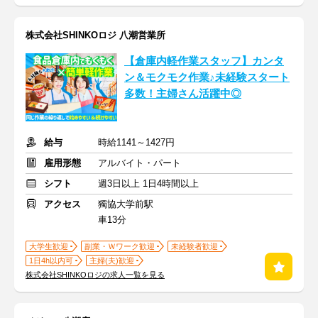
株式会社SHINKOロジ 八潮営業所
【倉庫内軽作業スタッフ】カンタ
ン＆モクモク作業♪未経験スタート
多数！主婦さん活躍中◎
給与
時給1141～1427円
雇用形態
アルバイト・パート
シフト
週3日以上 1日4時間以上
アクセス
獨協大学前駅
車13分
大学生歓迎
副業・Ｗワーク歓迎
未経験者歓迎
1日4h以内可
主婦(夫)歓迎
株式会社SHINKOロジの求人一覧を見る