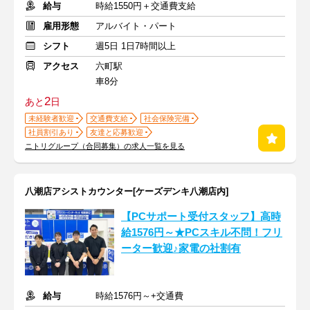
給与
時給1550円＋交通費支給
雇用形態
アルバイト・パート
シフト
週5日 1日7時間以上
アクセス
六町駅
車8分
2
あと
日
未経験者歓迎
交通費支給
社会保険完備
社員割引あり
友達と応募歓迎
ニトリグループ（合同募集）の求人一覧を見る
八潮店アシストカウンター[ケーズデンキ八潮店内]
【PCサポート受付スタッフ】高時
給1576円～★PCスキル不問！フリ
ーター歓迎♪家電の社割有
給与
時給1576円～+交通費