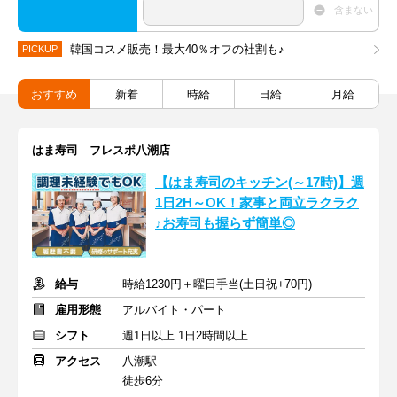
含まない
韓国コスメ販売！最大40％オフの社割も♪
PICKUP
おすすめ
新着
時給
日給
月給
はま寿司 フレスポ八潮店
【はま寿司のキッチン(～17時)】週
1日2H～OK！家事と両立ラクラク
♪お寿司も握らず簡単◎
給与
時給1230円＋曜日手当(土日祝+70円)
雇用形態
アルバイト・パート
シフト
週1日以上 1日2時間以上
アクセス
八潮駅
徒歩6分