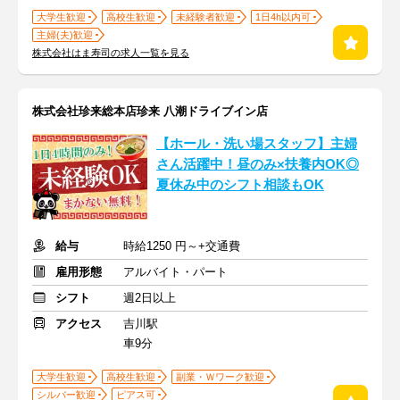
大学生歓迎
高校生歓迎
未経験者歓迎
1日4h以内可
主婦(夫)歓迎
株式会社はま寿司の求人一覧を見る
株式会社珍来総本店珍来 八潮ドライブイン店
【ホール・洗い場スタッフ】主婦
さん活躍中！昼のみ×扶養内OK◎
夏休み中のシフト相談もOK
給与
時給1250 円～+交通費
雇用形態
アルバイト・パート
シフト
週2日以上
アクセス
吉川駅
車9分
大学生歓迎
高校生歓迎
副業・Ｗワーク歓迎
シルバー歓迎
ピアス可