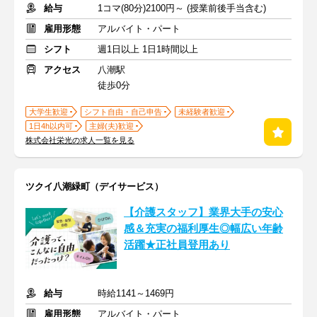
給与
1コマ(80分)2100円～ (授業前後手当含む)
雇用形態
アルバイト・パート
シフト
週1日以上 1日1時間以上
アクセス
八潮駅
徒歩0分
大学生歓迎
シフト自由・自己申告
未経験者歓迎
1日4h以内可
主婦(夫)歓迎
株式会社栄光の求人一覧を見る
ツクイ八潮緑町（デイサービス）
【介護スタッフ】業界大手の安心
感＆充実の福利厚生◎幅広い年齢
活躍★正社員登用あり
給与
時給1141～1469円
雇用形態
アルバイト・パート