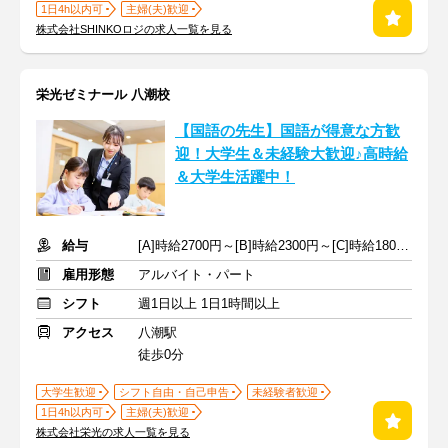
1日4h以内可
主婦(夫)歓迎
株式会社SHINKOロジの求人一覧を見る
栄光ゼミナール 八潮校
【国語の先生】国語が得意な方歓
迎！大学生＆未経験大歓迎♪高時給
＆大学生活躍中！
給与
[A]時給2700円～[B]時給2300円～[C]時給1800円～ ※手当含む
雇用形態
アルバイト・パート
シフト
週1日以上 1日1時間以上
アクセス
八潮駅
徒歩0分
大学生歓迎
シフト自由・自己申告
未経験者歓迎
1日4h以内可
主婦(夫)歓迎
株式会社栄光の求人一覧を見る