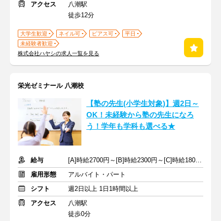
アクセス
八潮駅
徒歩12分
大学生歓迎
ネイル可
ピアス可
平日
未経験者歓迎
株式会社ハヤシの求人一覧を見る
栄光ゼミナール 八潮校
【塾の先生(小学生対象)】週2日～
OK！未経験から塾の先生になろ
う！学年も学科も選べる★
給与
[A]時給2700円～[B]時給2300円～[C]時給1800円～ ※手当含む
雇用形態
アルバイト・パート
シフト
週2日以上 1日1時間以上
アクセス
八潮駅
徒歩0分