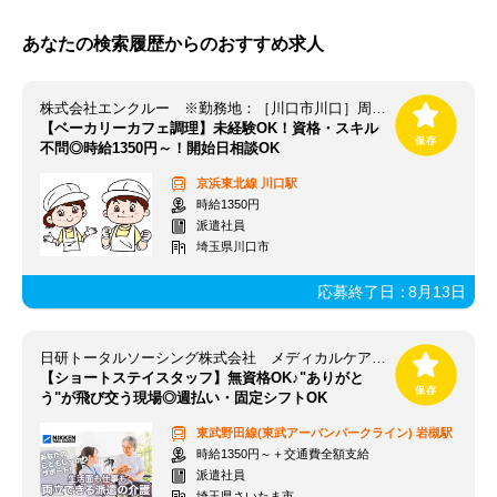
あなたの検索履歴からのおすすめ求人
株式会社エンクルー ※勤務地：［川口市川口］周辺 / 141_sait2536_03-0000
【ベーカリーカフェ調理】未経験OK！資格・スキル
不問◎時給1350円～！開始日相談OK
京浜東北線
川口駅
時給1350円
派遣社員
埼玉県川口市
応募終了日：
8月13日
日研トータルソーシング株式会社 メディカルケア事業部 大宮オフィス/【OM】OM_S1(SY)
【ショートステイスタッフ】無資格OK♪"ありがと
う"が飛び交う現場◎週払い・固定シフトOK
東武野田線(東武アーバンパークライン)
岩槻駅
時給1350円～＋交通費全額支給
派遣社員
埼玉県さいたま市