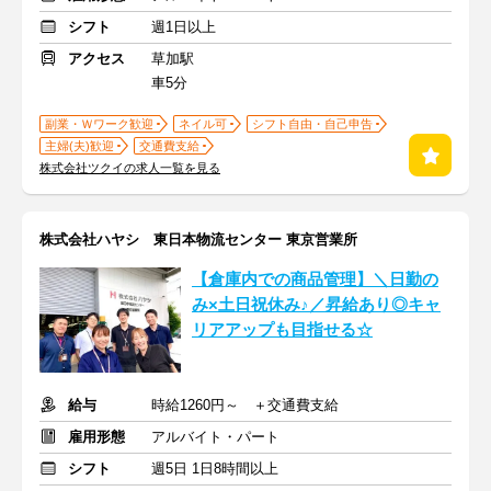
シフト
週1日以上
アクセス
草加駅
車5分
副業・Ｗワーク歓迎
ネイル可
シフト自由・自己申告
主婦(夫)歓迎
交通費支給
株式会社ツクイの求人一覧を見る
株式会社ハヤシ 東日本物流センター 東京営業所
【倉庫内での商品管理】＼日勤の
み×土日祝休み♪／昇給あり◎キャ
リアアップも目指せる☆
給与
時給1260円～ ＋交通費支給
雇用形態
アルバイト・パート
シフト
週5日 1日8時間以上