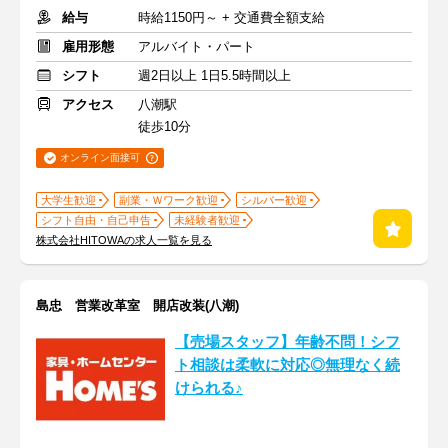
給与
時給1150円～ + 交通費全額支給
雇用形態
アルバイト・パート
シフト
週2日以上 1日5.5時間以上
アクセス
八潮駅
徒歩10分
オンライン面接可
大学生歓迎
副業・Ｗワーク歓迎
シルバー歓迎
シフト自由・自己申告
未経験者歓迎
株式会社HITOWAの求人一覧を見る
島忠 営業改革室 開店改装(八潮)
【売場スタッフ】年齢不問！シフ
ト相談は柔軟に対応◎無理なく続
けられる♪