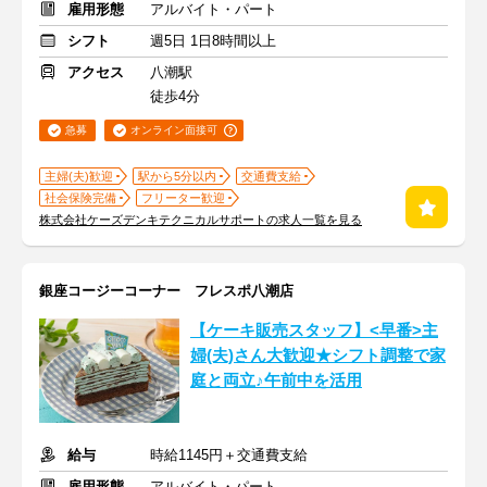
雇用形態
アルバイト・パート
シフト
週5日 1日8時間以上
アクセス
八潮駅
徒歩4分
急募
オンライン面接可
主婦(夫)歓迎
駅から5分以内
交通費支給
社会保険完備
フリーター歓迎
株式会社ケーズデンキテクニカルサポートの求人一覧を見る
銀座コージーコーナー フレスポ八潮店
【ケーキ販売スタッフ】<早番>主
婦(夫)さん大歓迎★シフト調整で家
庭と両立♪午前中を活用
給与
時給1145円＋交通費支給
雇用形態
アルバイト・パート