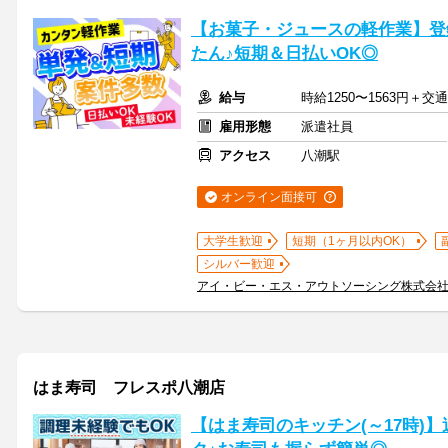
【お菓子・ジュースの軽作業】登
たん♪短期＆日払いOK◎
給与
時給1250〜1563円＋交
雇用形態
派遣社員
アクセス
八潮駅
オンライン面接可
大学生歓迎
短期（1ヶ月以内OK）
シルバー歓迎
アイ・ビー・エス・アウトソーシング株式会
はま寿司 フレスポ八潮店
【はま寿司のキッチン(～17時)】