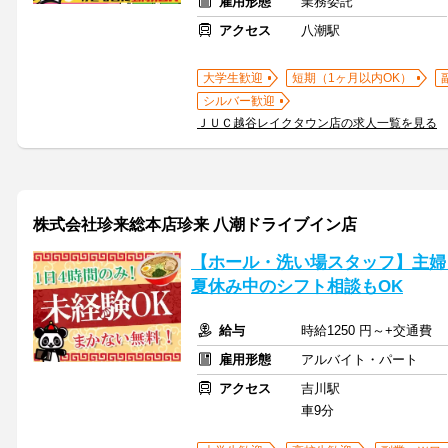
雇用形態
業務委託
アクセス
八潮駅
大学生歓迎
短期（1ヶ月以内OK）
シルバー歓迎
ＪＵＣ越谷レイクタウン店の求人一覧を見る
株式会社珍来総本店珍来 八潮ドライブイン店
【ホール・洗い場スタッフ】主婦
夏休み中のシフト相談もOK
給与
時給1250 円～+交通費
雇用形態
アルバイト・パート
アクセス
吉川駅
車9分