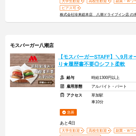
大学生歓迎
高校生歓迎
副業・Ｗワ
ピアス可
株式会社珍来総本店 八潮ドライブイン店 の
モスバーガー八潮店
【モスバーガーSTAFF】＼9月オー
り★履歴書不要◎シフト柔軟
給与
時給1300円以上
雇用形態
アルバイト・パート
アクセス
草加駅
車10分
急募
4
あと
日
大学生歓迎
高校生歓迎
副業・Ｗワ