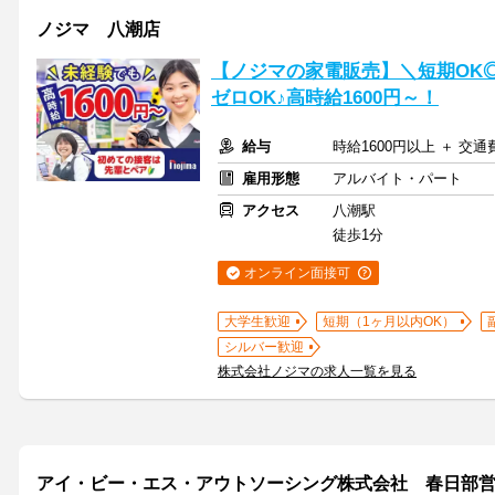
ノジマ 八潮店
【ノジマの家電販売】＼短期OK
ゼロOK♪高時給1600円～！
給与
時給1600円以上 ＋ 交
雇用形態
アルバイト・パート
アクセス
八潮駅
徒歩1分
オンライン面接可
大学生歓迎
短期（1ヶ月以内OK）
シルバー歓迎
株式会社ノジマの求人一覧を見る
アイ・ビー・エス・アウトソーシング株式会社 春日部