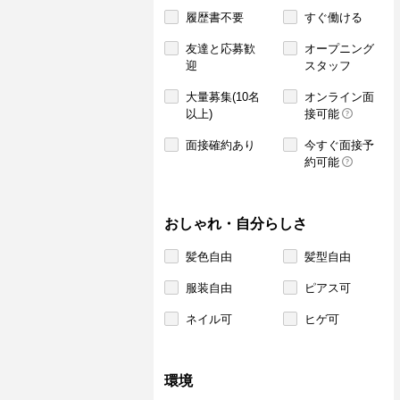
履歴書不要
すぐ働ける
友達と応募歓
オープニング
迎
スタッフ
大量募集(10名
オンライン面
以上)
接可能
面接確約あり
今すぐ面接予
約可能
おしゃれ・自分らしさ
髪色自由
髪型自由
服装自由
ピアス可
ネイル可
ヒゲ可
環境