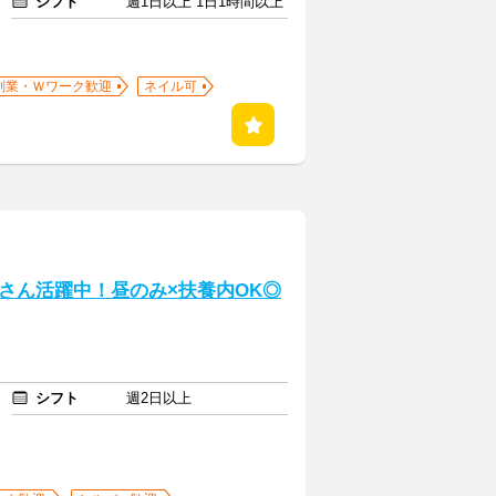
シフト
週1日以上 1日1時間以上
副業・Ｗワーク歓迎
ネイル可
さん活躍中！昼のみ×扶養内OK◎
シフト
週2日以上