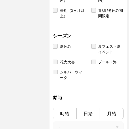
内）
内）
長期（3ヶ月以
春/夏/冬休み期
上）
間限定
シーズン
夏休み
夏フェス・夏
イベント
花火大会
プール・海
シルバーウィ
ーク
給与
時給
日給
月給