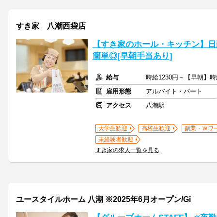
すき家 八潮西袋店
【すき家のホール・キッチン】日
簡単◎[早朝手当あり]
給与
時給1230円～【早朝】時
雇用形態
アルバイト・パート
アクセス
八潮駅
大学生歓迎
高校生歓迎
副業・Ｗワ
未経験者歓迎
すき家の求人一覧を見る
ユースタイルホーム 八潮 ※2025年6月オープン/Gi