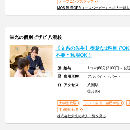
オープニングスタッフ
MOS BURGER（モスバーガー）の求人一覧
栄光の個別ビザビ 八潮校
【文系の先生】得意な1科目でO
不要＊私服OK！
給与
1コマ(80分)2100円～ 
雇用形態
アルバイト・パート
アクセス
八潮駅
徒歩0分
大学生歓迎
シフト自由・自己申告
主婦(夫)歓迎
株式会社栄光の求人一覧を見る