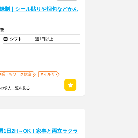
録制｜シール貼りや梱包などかん
通費
シフト
週1日以上
副業・Ｗワーク歓迎
ネイル可
社の求人一覧を見る
週1日2H～OK！家事と両立ラクラ