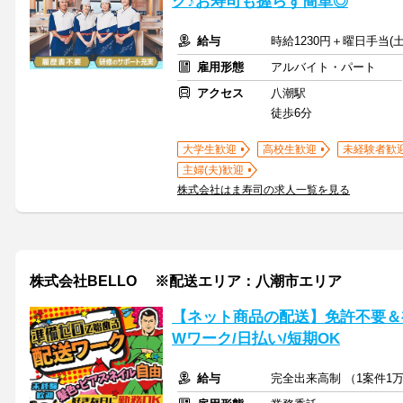
ク♪お寿司も握らず簡単◎
給与
時給1230円＋曜日手当(土
雇用形態
アルバイト・パート
アクセス
八潮駅
徒歩6分
大学生歓迎
高校生歓迎
未経験者歓
主婦(夫)歓迎
株式会社はま寿司の求人一覧を見る
株式会社BELLO ※配送エリア：八潮市エリア
【ネット商品の配送】免許不要＆
Wワーク/日払い/短期OK
給与
完全出来高制 （1案件1万