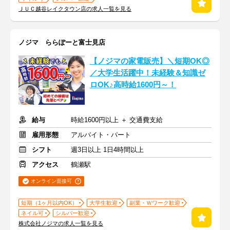
ＪＵＣ越谷レイクタウン店の求人一覧を見る
ノジマ ららぽーと富士見店
【ノジマの家電販売】＼短期OK◎
／大学生活躍中！未経験＆知識ゼ
ロOK♪高時給1600円～！
給与
時給1600円以上 ＋ 交通費支給
雇用形態
アルバイト・パート
シフト
週3日以上 1日4時間以上
アクセス
鶴瀬駅
オンライン面接可
短期（1ヶ月以内OK）
大学生歓迎
副業・Ｗワーク歓迎
ネイル可
シルバー歓迎
株式会社ノジマの求人一覧を見る