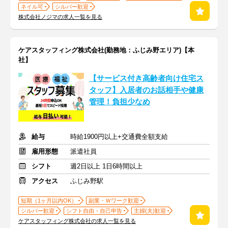
ネイル可
シルバー歓迎
株式会社ノジマの求人一覧を見る
ケアスタッフィング株式会社(勤務地：ふじみ野エリア)【本
社】
【サービス付き高齢者向け住宅ス
タッフ】入居者のお話相手や健康
管理！負担少なめ
給与
時給1900円以上+交通費全額支給
雇用形態
派遣社員
シフト
週2日以上 1日6時間以上
アクセス
ふじみ野駅
短期（1ヶ月以内OK）
副業・Ｗワーク歓迎
シルバー歓迎
シフト自由・自己申告
主婦(夫)歓迎
ケアスタッフィング株式会社の求人一覧を見る