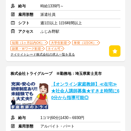
給与
時給1339円～
雇用形態
派遣社員
シフト
週1日以上 1日6時間以上
アクセス
ふじみ野駅
短期（1ヶ月以内OK）
大学生歓迎
単発（1日OK）
副業・Ｗワーク歓迎
ネイル可
テイケイトレード株式会社の求人一覧を見る
株式会社トライグループ ※勤務地：埼玉県富士見市
【オンライン家庭教師】≪在宅≫
★社会人講師募集★すきま時間に6
0分から指導可能◎
給与
1コマ(60分)1430～6930円
雇用形態
アルバイト・パート