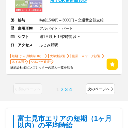
所でOK★短期も◎
給与
時給1549円～3000円＋交通費全額支給
雇用形態
アルバイト・パート
シフト
週1日以上 1日2時間以上
アクセス
ふじみ野駅
短期（1ヶ月以内OK）
大学生歓迎
副業・Ｗワーク歓迎
ネイル可
シルバー歓迎
株式会社ポピンズシッターの求人一覧を見る
1
2
3
4
前のページへ
次のページへ
富士見市エリアの短期（1ヶ月
以内）の平均時給