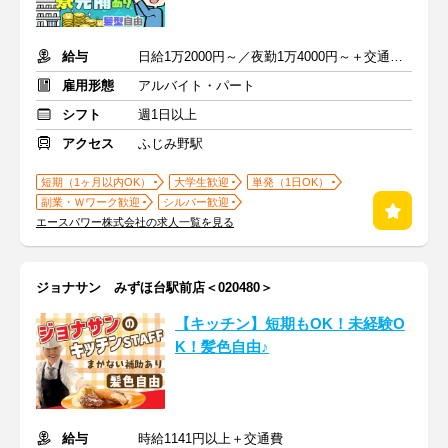
給与
日給1万2000円～／夜勤1万4000円～＋交通費＋各種手当
雇用形態
アルバイト・パート
シフト
週1日以上
アクセス
ふじみ野駅
短期（1ヶ月以内OK）
大学生歓迎
単発（1日OK）
副業・Ｗワーク歓迎
シルバー歓迎
エースパワー株式会社の求人一覧を見る
ジョナサン みずほ台駅前店＜020480＞
【キッチン】短期もOK！未経験O
K！髪色自由♪
給与
時給1141円以上＋交通費