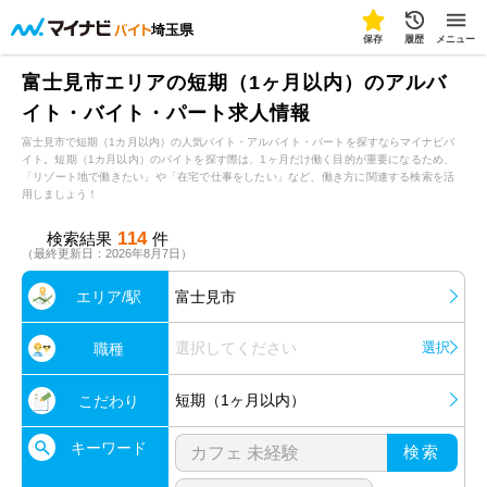
埼玉県
保存
履歴
メニュー
富士見市エリアの短期（1ヶ月以内）のアルバ
イト・バイト・パート求人情報
富士見市で短期（1カ月以内）の人気バイト・アルバイト・パートを探すならマイナビバ
イト。短期（1カ月以内）のバイトを探す際は、1ヶ月だけ働く目的が重要になるため、
「リゾート地で働きたい」や「在宅で仕事をしたい」など、働き方に関連する検索を活
用しましょう！
114
検索結果
件
（最終更新日：2026年8月7日）
エリア/駅
富士見市
選択してください
選択
職種
短期（1ヶ月以内）
こだわり
キーワード
検索