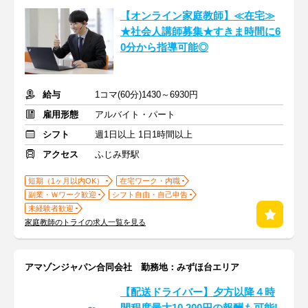
【オンライン家庭教師】≪在宅≫
★社会人講師募集★すきま時間に6
0分から指導可能◎
給与
1コマ(60分)1430～6930円
雇用形態
アルバイト・パート
シフト
週1日以上 1日1時間以上
アクセス
ふじみ野駅
短期（1ヶ月以内OK）
在宅ワーク・内職
副業・Ｗワーク歓迎
シフト自由・自己申告
未経験者歓迎
家庭教師のトライの求人一覧を見る
アマゾンジャパン合同会社 勤務地：みずほ台エリア
【配送ドライバー】夕方以降４時