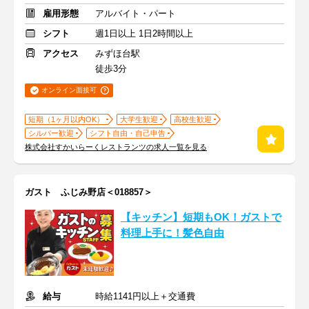
雇用形態
アルバイト・パート
シフト
週1日以上 1日2時間以上
アクセス
みずほ台駅
徒歩3分
オンライン面接可
短期（1ヶ月以内OK）
大学生歓迎
高校生歓迎
シルバー歓迎
シフト自由・自己申告
株式会社すかいらーくレストランツの求人一覧を見る
ガスト ふじみ野店＜018857＞
【キッチン】短期もOK！ガストで
料理上手に！髪色自由
給与
時給1141円以上＋交通費