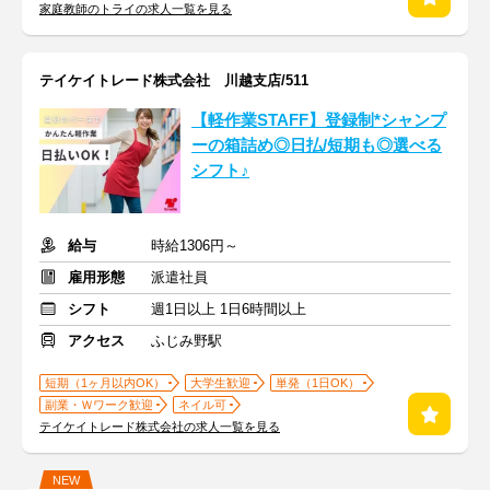
家庭教師のトライの求人一覧を見る
テイケイトレード株式会社 川越支店/511
【軽作業STAFF】登録制*シャンプ
ーの箱詰め◎日払/短期も◎選べる
シフト♪
給与
時給1306円～
雇用形態
派遣社員
シフト
週1日以上 1日6時間以上
アクセス
ふじみ野駅
短期（1ヶ月以内OK）
大学生歓迎
単発（1日OK）
副業・Ｗワーク歓迎
ネイル可
テイケイトレード株式会社の求人一覧を見る
NEW