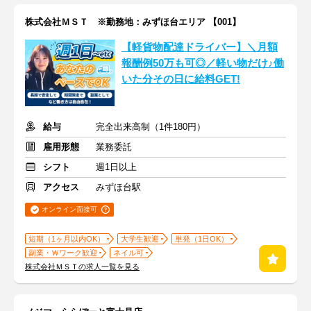
株式会社ＭＳＴ ※勤務地：みずほ台エリア 【001】
【軽貨物配達ドライバー】＼月額
報酬例50万も可◎／軽い物だけ♪働
いた分その日に給料GET!
給与
完全出来高制（1件180円）
雇用形態
業務委託
シフト
週1日以上
アクセス
みずほ台駅
オンライン面接可
短期（1ヶ月以内OK）
大学生歓迎
単発（1日OK）
副業・Ｗワーク歓迎
ネイル可
株式会社ＭＳＴの求人一覧を見る