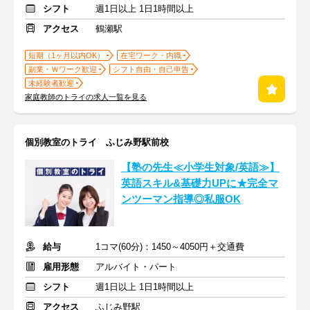
シフト
週1日以上 1日1時間以上
アクセス
鶴瀬駅
短期（1ヶ月以内OK）
在宅ワーク・内職
副業・Ｗワーク歓迎
シフト自由・自己申告
未経験者歓迎
家庭教師のトライの求人一覧を見る
個別教室のトライ ふじみ野駅前校
【塾の先生≪小学生対象/英語≫】
英語スキル&基礎力UPに★完全マ
ンツーマン指導◎私服OK
給与
1コマ(60分)：1450～4050円＋交通費
雇用形態
アルバイト・パート
シフト
週1日以上 1日1時間以上
アクセス
ふじみ野駅