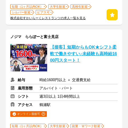
短期（1ヶ月以内OK）
大学生歓迎
高校生歓迎
シルバー歓迎
ピアス可
株式会社すかいらーくレストランツの求人一覧を見る
ノジマ ららぽーと富士見店
【接客】短期からもOK★シフト柔
軟で働きやすい♪未経験も高時給16
00円スタート！
給与
時給1600円以上 ＋ 交通費支給
雇用形態
アルバイト・パート
シフト
週3日以上 1日4時間以上
アクセス
鶴瀬駅
オンライン面接可
短期（1ヶ月以内OK）
大学生歓迎
副業・Ｗワーク歓迎