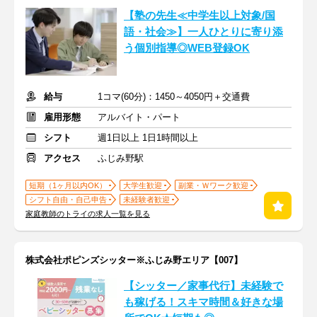
【塾の先生≪中学生以上対象/国
語・社会≫】一人ひとりに寄り添
う個別指導◎WEB登録OK
給与
1コマ(60分)：1450～4050円＋交通費
雇用形態
アルバイト・パート
シフト
週1日以上 1日1時間以上
アクセス
ふじみ野駅
短期（1ヶ月以内OK）
大学生歓迎
副業・Ｗワーク歓迎
シフト自由・自己申告
未経験者歓迎
家庭教師のトライの求人一覧を見る
株式会社ポピンズシッター※ふじみ野エリア【007】
【シッター／家事代行】未経験で
も稼げる！スキマ時間＆好きな場