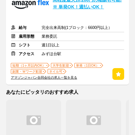
間程度最大10,200円の報酬も可能!
※ 単発OK！週払いOK！
給与
完全出来高制(1ブロック：6600円以上）
雇用形態
業務委託
シフト
週1日以上
アクセス
みずほ台駅
短期（1ヶ月以内OK）
大学生歓迎
単発（1日OK）
副業・Ｗワーク歓迎
ネイル可
アマゾンジャパン合同会社の求人一覧を見る
あなたにピッタリのおすすめ求人