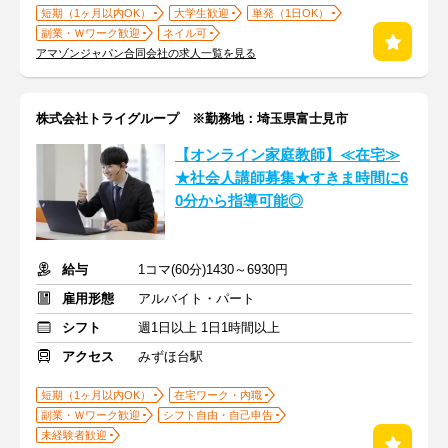
短期（1ヶ月以内OK）
大学生歓迎
単発（1日OK）
副業・Ｗワーク歓迎
ネイル可
アマゾンジャパン合同会社の求人一覧を見る
株式会社トライグループ ※勤務地：埼玉県富士見市
【オンライン家庭教師】≪在宅≫
★社会人講師募集★すきま時間に6
0分から指導可能◎
給与
1コマ(60分)1430～6930円
雇用形態
アルバイト・パート
シフト
週1日以上 1日1時間以上
アクセス
みずほ台駅
短期（1ヶ月以内OK）
在宅ワーク・内職
副業・Ｗワーク歓迎
シフト自由・自己申告
未経験者歓迎