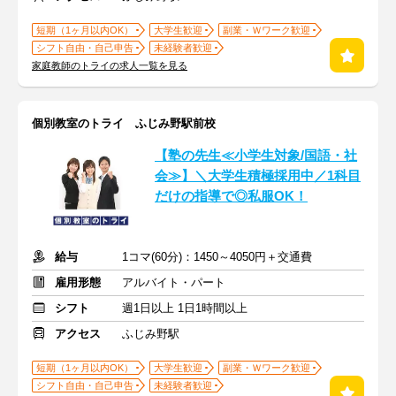
短期（1ヶ月以内OK）
大学生歓迎
副業・Ｗワーク歓迎
シフト自由・自己申告
未経験者歓迎
家庭教師のトライの求人一覧を見る
個別教室のトライ ふじみ野駅前校
【塾の先生≪小学生対象/国語・社
会≫】＼大学生積極採用中／1科目
だけの指導で◎私服OK！
給与
1コマ(60分)：1450～4050円＋交通費
雇用形態
アルバイト・パート
シフト
週1日以上 1日1時間以上
アクセス
ふじみ野駅
短期（1ヶ月以内OK）
大学生歓迎
副業・Ｗワーク歓迎
シフト自由・自己申告
未経験者歓迎