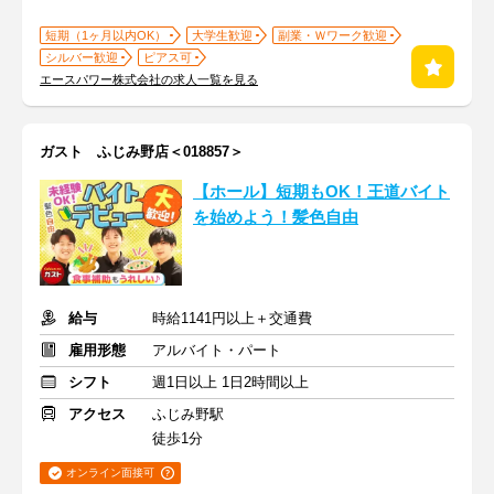
短期（1ヶ月以内OK）
大学生歓迎
副業・Ｗワーク歓迎
シルバー歓迎
ピアス可
エースパワー株式会社の求人一覧を見る
ガスト ふじみ野店＜018857＞
【ホール】短期もOK！王道バイト
を始めよう！髪色自由
給与
時給1141円以上＋交通費
雇用形態
アルバイト・パート
シフト
週1日以上 1日2時間以上
アクセス
ふじみ野駅
徒歩1分
オンライン面接可