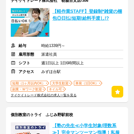
テイケイトレード株式会社 朝霞台支店/506
【軽作業STAFF】登録制*雑貨の梱
包◎日払!短期!給料手渡し!?
給与
時給1339円～
雇用形態
派遣社員
シフト
週1日以上 1日6時間以上
アクセス
みずほ台駅
短期（1ヶ月以内OK）
大学生歓迎
単発（1日OK）
副業・Ｗワーク歓迎
ネイル可
テイケイトレード株式会社の求人一覧を見る
個別教室のトライ ふじみ野駅前校
【塾の先生≪小学生対象/理数系
≫】完全マンツーマン指導！私服