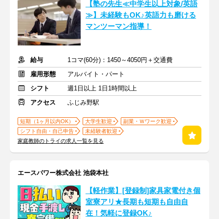
【塾の先生≪中学生以上対象/英語
≫】未経験もOK♪英語力も磨ける
マンツーマン指導！
給与
1コマ(60分)：1450～4050円＋交通費
雇用形態
アルバイト・パート
シフト
週1日以上 1日1時間以上
アクセス
ふじみ野駅
短期（1ヶ月以内OK）
大学生歓迎
副業・Ｗワーク歓迎
シフト自由・自己申告
未経験者歓迎
家庭教師のトライの求人一覧を見る
エースパワー株式会社 池袋本社
【軽作業】[登録制]家具家電付き個
室寮アリ★長期も短期も自由自
在！気軽に登録OK♪