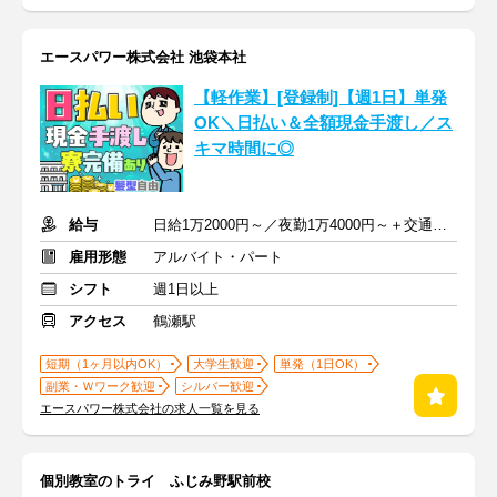
エースパワー株式会社 池袋本社
【軽作業】[登録制]【週1日】単発
OK＼日払い＆全額現金手渡し／ス
キマ時間に◎
給与
日給1万2000円～／夜勤1万4000円～＋交通費＋各種手当
雇用形態
アルバイト・パート
シフト
週1日以上
アクセス
鶴瀬駅
短期（1ヶ月以内OK）
大学生歓迎
単発（1日OK）
副業・Ｗワーク歓迎
シルバー歓迎
エースパワー株式会社の求人一覧を見る
個別教室のトライ ふじみ野駅前校