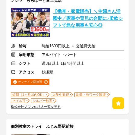
ノジマ ららぽーと富士見店
【携帯・家電販売】＼主婦さん活
躍中／家事や育児の合間に♪柔軟シ
フトで急な用事も安心◎
給与
時給1600円以上 ＋ 交通費支給
雇用形態
アルバイト・パート
シフト
週3日以上 1日4時間以上
アクセス
鶴瀬駅
オンライン面接可
短期（1ヶ月以内OK）
大学生歓迎
副業・Ｗワーク歓迎
ネイル可
シルバー歓迎
株式会社ノジマの求人一覧を見る
個別教室のトライ ふじみ野駅前校