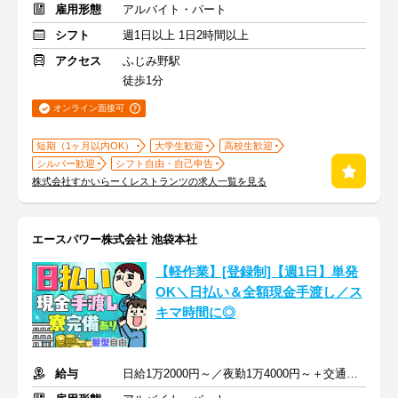
雇用形態
アルバイト・パート
シフト
週1日以上 1日2時間以上
アクセス
ふじみ野駅
徒歩1分
オンライン面接可
短期（1ヶ月以内OK）
大学生歓迎
高校生歓迎
シルバー歓迎
シフト自由・自己申告
株式会社すかいらーくレストランツの求人一覧を見る
エースパワー株式会社 池袋本社
【軽作業】[登録制]【週1日】単発
OK＼日払い＆全額現金手渡し／ス
キマ時間に◎
給与
日給1万2000円～／夜勤1万4000円～＋交通費＋各種手当