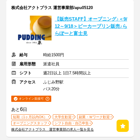
株式会社アクトプラス 運営事業部/apu05120
【販売STAFF】オープニング♪＜9/
12～9/18＞ビーカープリン販売♪ら
らぽーと富士見
給与
時給1500円
雇用形態
派遣社員
シフト
週2日以上 1日7.5時間以上
アクセス
ふじみ野駅
バス20分
オンライン面接可
6
あと
日
短期（1ヶ月以内OK）
大学生歓迎
副業・Ｗワーク歓迎
オープニングスタッフ
シフト自由・自己申告
株式会社アクトプラス 運営事業部の求人一覧を見る