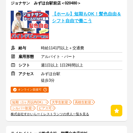
ジョナサン みずほ台駅前店＜020480＞
【ホール】短期もOK！髪色自由＆
シフト自由で働こう
給与
時給1141円以上＋交通費
雇用形態
アルバイト・パート
シフト
週1日以上 1日2時間以上
アクセス
みずほ台駅
徒歩3分
オンライン面接可
短期（1ヶ月以内OK）
大学生歓迎
高校生歓迎
シルバー歓迎
ピアス可
株式会社すかいらーくレストランツの求人一覧を見る