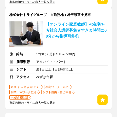
家庭教師のトライの求人一覧を見る
株式会社トライグループ ※勤務地：埼玉県富士見市
【オンライン家庭教師】≪在宅≫
★社会人講師募集★すきま時間に6
0分から指導可能◎
給与
1コマ(60分)1430～6930円
雇用形態
アルバイト・パート
シフト
週1日以上 1日1時間以上
アクセス
みずほ台駅
短期（1ヶ月以内OK）
在宅ワーク・内職
副業・Ｗワーク歓迎
シフト自由・自己申告
未経験者歓迎
家庭教師のトライの求人一覧を見る