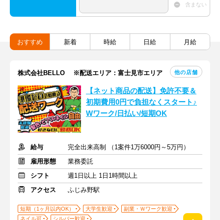
含まない
おすすめ
新着
時給
日給
月給
他の店舗
株式会社BELLO ※配送エリア：富士見市エリア
【ネット商品の配送】免許不要＆
初期費用0円で負担なくスタート♪
Wワーク/日払い/短期OK
給与
完全出来高制 （1案件1万6000円～5万円）
雇用形態
業務委託
シフト
週1日以上 1日1時間以上
アクセス
ふじみ野駅
短期（1ヶ月以内OK）
大学生歓迎
副業・Ｗワーク歓迎
ネイル可
シルバー歓迎