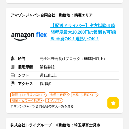
アマゾンジャパン合同会社 勤務地：鶴瀬エリア
【配送ドライバー】夕方以降４時
間程度最大10,200円の報酬も可能!
※ 単発OK！週払いOK！
給与
完全出来高制(1ブロック：6600円以上）
雇用形態
業務委託
シフト
週1日以上
アクセス
鶴瀬駅
短期（1ヶ月以内OK）
大学生歓迎
単発（1日OK）
副業・Ｗワーク歓迎
ネイル可
アマゾンジャパン合同会社の求人一覧を見る
株式会社トライグループ ※勤務地：埼玉県富士見市