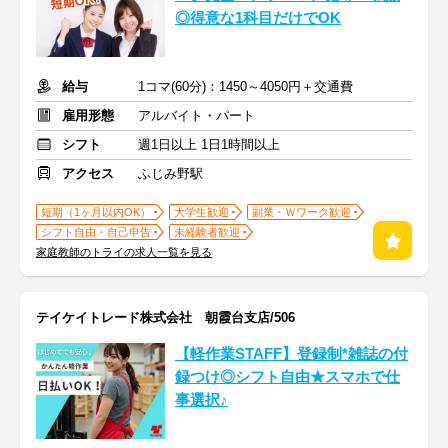
◎得意な1科目だけでOK
給与
1コマ(60分)：1450～4050円＋交通費
雇用形態
アルバイト・パート
シフト
週1日以上 1日1時間以上
アクセス
ふじみ野駅
短期（1ヶ月以内OK）
大学生歓迎
副業・Ｗワーク歓迎
シフト自由・自己申告
未経験者歓迎
家庭教師のトライの求人一覧を見る
テイケイトレード株式会社 朝霞台支店/506
【軽作業STAFF】登録制*雑誌の付
録つけ◎シフト自由★スマホで仕
事選択♪