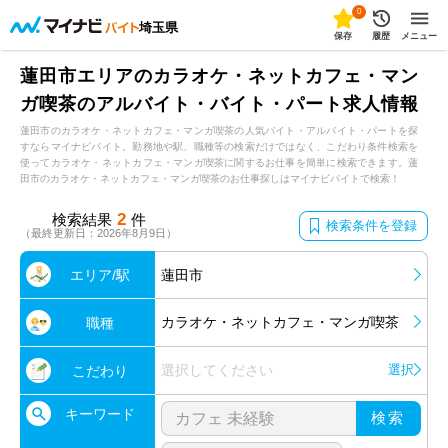
0
埼玉県
保存
履歴
メニュー
蓮田市エリアのカラオケ・ネットカフェ・マン
ガ喫茶のアルバイト・バイト・パート求人情報
蓮田市のカラオケ・ネットカフェ・マンガ喫茶の人気バイト・アルバイト・パートを探
すならマイナビバイト。勤務地や駅、職種等の検索だけではなく、こだわり条件検索を
使ってカラオケ・ネットカフェ・マンガ喫茶に関するお仕事を簡単に検索できます。蓮
田市のカラオケ・ネットカフェ・マンガ喫茶のお仕事探しはマイナビバイトで検索！
2
検索結果
件
検索条件を登録
（最終更新日：2026年8月9日）
エリア/駅
蓮田市
カラオケ・ネットカフェ・マンガ喫茶
職種
選択してください
選択
こだわり
キーワード
検索