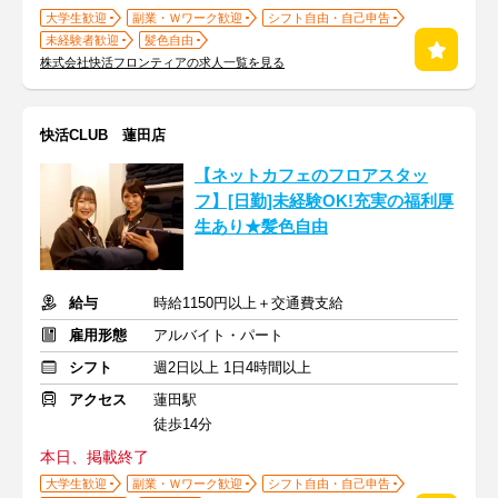
大学生歓迎
副業・Ｗワーク歓迎
シフト自由・自己申告
未経験者歓迎
髪色自由
株式会社快活フロンティアの求人一覧を見る
快活CLUB 蓮田店
【ネットカフェのフロアスタッ
フ】[日勤]未経験OK!充実の福利厚
生あり★髪色自由
給与
時給1150円以上＋交通費支給
雇用形態
アルバイト・パート
シフト
週2日以上 1日4時間以上
アクセス
蓮田駅
徒歩14分
本日、掲載終了
大学生歓迎
副業・Ｗワーク歓迎
シフト自由・自己申告