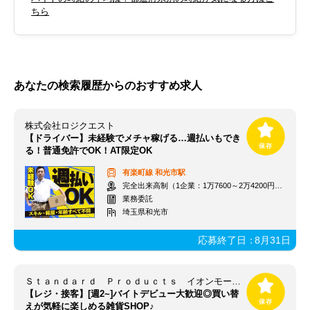
ちら
あなたの検索履歴からのおすすめ求人
株式会社ロジクエスト
【ドライバー】未経験でメチャ稼げる…週払いもでき
る！普通免許でOK！AT限定OK
有楽町線
和光市駅
完全出来高制（1企業：1万7600～2万4200円※1日あたり）
業務委託
埼玉県和光市
応募終了日：
8月31日
Ｓｔａｎｄａｒｄ Ｐｒｏｄｕｃｔｓ イオンモール上尾店_2050
【レジ・接客】[週2~]バイトデビュー大歓迎◎買い替
えが気軽に楽しめる雑貨SHOP♪