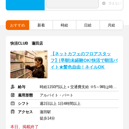
含まない
おすすめ
新着
時給
日給
月給
快活CLUB 蓮田店
【ネットカフェのフロアスタッ
フ】[早朝]未経験OK!快活で朝活バ
イト★髪色自由！ネイルOK
給与
時給1150円以上＋交通費支給 ※5～9時は時給1200円
雇用形態
アルバイト・パート
シフト
週2日以上 1日4時間以上
アクセス
蓮田駅
徒歩14分
本日、掲載終了