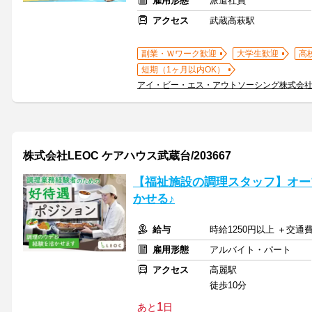
雇用形態
派遣社員
アクセス
武蔵高萩駅
副業・Ｗワーク歓迎
大学生歓迎
高
短期（1ヶ月以内OK）
アイ・ビー・エス・アウトソーシング株式会
株式会社LEOC ケアハウス武蔵台/203667
【福祉施設の調理スタッフ】オー
かせる♪
給与
時給1250円以上 ＋交通
雇用形態
アルバイト・パート
アクセス
高麗駅
徒歩10分
1
あと
日