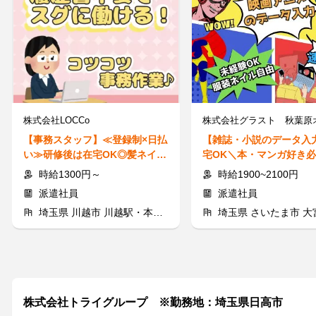
株式会社LOCCo
【事務スタッフ】≪登録制×日払
【雑誌・小説のデータ入
い≫研修後は在宅OK◎髪ネイル
宅OK＼本・マンガ好き
自由♪未経験歓迎！
くもく入力♪日払いOK!
時給1300円～
時給1900~2100円
派遣社員
派遣社員
埼玉県 川越市 川越駅・本川越駅周辺
埼玉県 さいたま市 大
株式会社トライグループ ※勤務地：埼玉県日高市