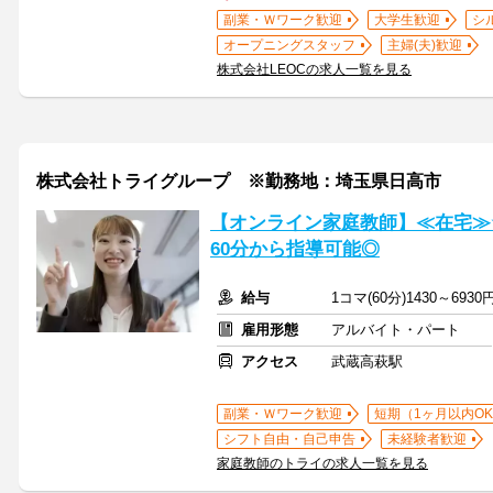
副業・Ｗワーク歓迎
大学生歓迎
シ
オープニングスタッフ
主婦(夫)歓迎
株式会社LEOCの求人一覧を見る
株式会社トライグループ ※勤務地：埼玉県日高市
【オンライン家庭教師】≪在宅≫
60分から指導可能◎
給与
1コマ(60分)1430～6930
雇用形態
アルバイト・パート
アクセス
武蔵高萩駅
副業・Ｗワーク歓迎
短期（1ヶ月以内O
シフト自由・自己申告
未経験者歓迎
家庭教師のトライの求人一覧を見る