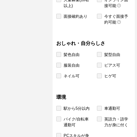
以上)
接可能
面接確約あり
今すぐ面接予
約可能
おしゃれ・自分らしさ
髪色自由
髪型自由
服装自由
ピアス可
ネイル可
ヒゲ可
環境
駅から5分以内
車通勤可
バイク/自転車
英語力・語学
通勤可
力が身に付く
PCスキルが身