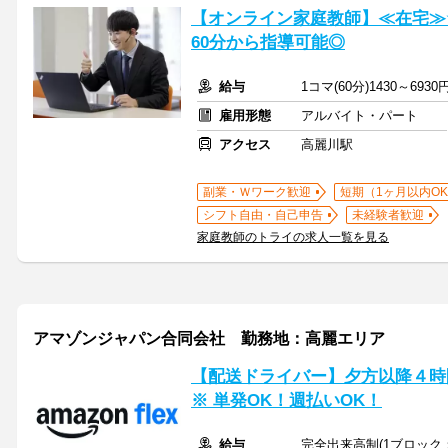
【オンライン家庭教師】≪在宅≫
60分から指導可能◎
給与
1コマ(60分)1430～6930
雇用形態
アルバイト・パート
アクセス
高麗川駅
副業・Ｗワーク歓迎
短期（1ヶ月以内O
シフト自由・自己申告
未経験者歓迎
家庭教師のトライの求人一覧を見る
アマゾンジャパン合同会社 勤務地：高麗エリア
【配送ドライバー】夕方以降４時間
※ 単発OK！週払いOK！
給与
完全出来高制(1ブロック：