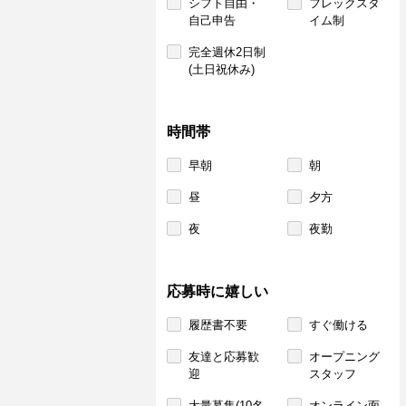
シフト自由・
フレックスタ
自己申告
イム制
完全週休2日制
(土日祝休み)
時間帯
早朝
朝
昼
夕方
夜
夜勤
応募時に嬉しい
履歴書不要
すぐ働ける
友達と応募歓
オープニング
迎
スタッフ
大量募集(10名
オンライン面