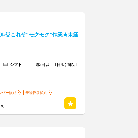
プル◎これぞ"モクモク"作業★未経
シフト
週3日以上 1日4時間以上
ルバー歓迎
未経験者歓迎
見る