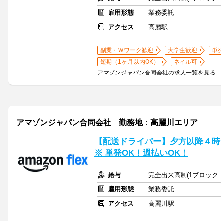
雇用形態
業務委託
アクセス
高麗駅
副業・Ｗワーク歓迎
大学生歓迎
単
短期（1ヶ月以内OK）
ネイル可
アマゾンジャパン合同会社の求人一覧を見る
アマゾンジャパン合同会社 勤務地：高麗川エリア
【配送ドライバー】夕方以降４時間
※ 単発OK！週払いOK！
給与
完全出来高制(1ブロック：
雇用形態
業務委託
アクセス
高麗川駅