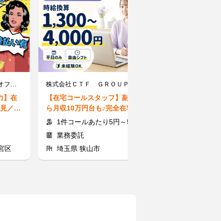
株式会社グラスト 秋葉原オフィス ※派遣先：大宮エリア akb
株式会社ＣＴＦ ＧＲＯＵＰ
力】在
【在宅コールスタッフ】副業か
【パスポートの
必見／も
ら月収10万円台も♪完全在宅×時
宅OK★＼文字
登録制
給換算1,300～4,000円★
／MAX2100
1件コールあたり5円～55円 ※時給換算1,300円～4,000円
時給1900～
業務委託
派遣社員
宮区
埼玉県 狭山市
埼玉県 さい