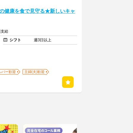
の健康を食で見守る★新しいキャ
額支給
シフト
週3日以上
ルバー歓迎
主婦(夫)歓迎