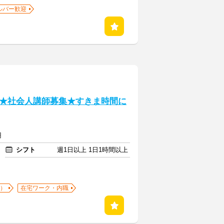
ルバー歓迎
★社会人講師募集★すきま時間に
円
シフト
週1日以上 1日1時間以上
K）
在宅ワーク・内職