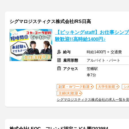
シグマロジスティクス株式会社/RS日高
【ピッキングstaff】お仕事シン
験歓迎!!高時給1400円♪
給与
時給1400円 + 交通費
雇用形態
アルバイト・パート
アクセス
笠幡駅
車7分
副業・Ｗワーク歓迎
大学生歓迎
シ
主婦(夫)歓迎
シグマロジスティクス株式会社の求人一覧を
株式会社LEOC フレンド認定こども園/202984