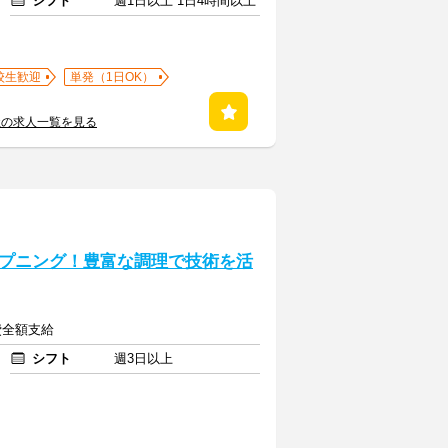
シフト
週1日以上 1日4時間以上
校生歓迎
単発（1日OK）
社の求人一覧を見る
プニング！豊富な調理で技術を活
費全額支給
シフト
週3日以上