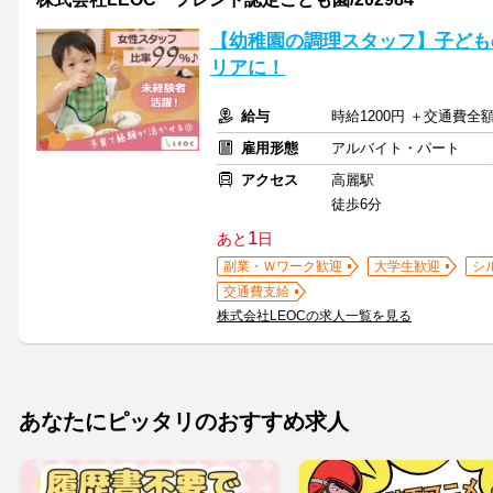
【幼稚園の調理スタッフ】子ども
リアに！
給与
時給1200円 ＋交通費全
雇用形態
アルバイト・パート
アクセス
高麗駅
徒歩6分
1
あと
日
副業・Ｗワーク歓迎
大学生歓迎
シ
交通費支給
株式会社LEOCの求人一覧を見る
あなたにピッタリのおすすめ求人