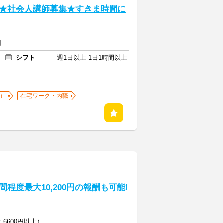
★社会人講師募集★すきま時間に
円
シフト
週1日以上 1日1時間以上
K）
在宅ワーク・内職
程度最大10,200円の報酬も可能!
6600円以上）