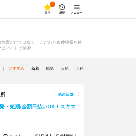
0
保存
履歴
メニュー
の検索だけではなく、こだわり条件検索を使
ナビバイトで検索！
|
おすすめ
新着
時給
日給
月給
業所
他の店舗
発・短期/全額日払いOK！スキマ