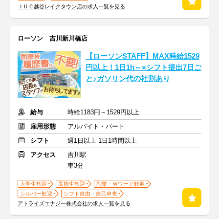
ＪＵＣ越谷レイクタウン店の求人一覧を見る
ローソン 吉川新川橋店
【ローソンSTAFF】MAX時給1529
円以上！1日1h～×シフト提出7日ご
と♪ガソリン代の社割あり
給与
時給1183円～1529円以上
雇用形態
アルバイト・パート
シフト
週1日以上 1日1時間以上
アクセス
吉川駅
車3分
大学生歓迎
高校生歓迎
副業・Ｗワーク歓迎
シルバー歓迎
シフト自由・自己申告
アトライズエナジー株式会社の求人一覧を見る