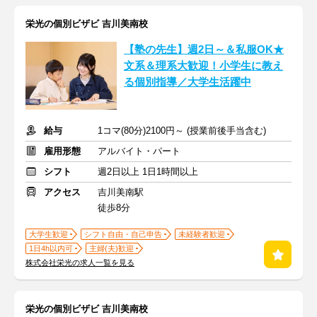
栄光の個別ビザビ 吉川美南校
【塾の先生】週2日～＆私服OK★
文系＆理系大歓迎！小学生に教え
る個別指導／大学生活躍中
給与
1コマ(80分)2100円～ (授業前後手当含む)
雇用形態
アルバイト・パート
シフト
週2日以上 1日1時間以上
アクセス
吉川美南駅
徒歩8分
大学生歓迎
シフト自由・自己申告
未経験者歓迎
1日4h以内可
主婦(夫)歓迎
株式会社栄光の求人一覧を見る
栄光の個別ビザビ 吉川美南校