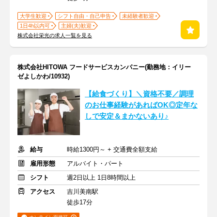
大学生歓迎
シフト自由・自己申告
未経験者歓迎
1日4h以内可
主婦(夫)歓迎
株式会社栄光の求人一覧を見る
株式会社HITOWA フードサービスカンパニー(勤務地：イリー
ゼよしかわ/10932)
【給食づくり】＼資格不要／調理
のお仕事経験があればOK◎定年な
しで安定＆まかないあり♪
給与
時給1300円～ + 交通費全額支給
雇用形態
アルバイト・パート
シフト
週2日以上 1日8時間以上
アクセス
吉川美南駅
徒歩17分