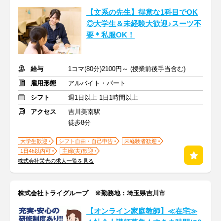
【文系の先生】得意な1科目でOK
◎大学生＆未経験大歓迎♪スーツ不
要＊私服OK！
給与
1コマ(80分)2100円～ (授業前後手当含む)
雇用形態
アルバイト・パート
シフト
週1日以上 1日1時間以上
アクセス
吉川美南駅
徒歩8分
大学生歓迎
シフト自由・自己申告
未経験者歓迎
1日4h以内可
主婦(夫)歓迎
株式会社栄光の求人一覧を見る
株式会社トライグループ ※勤務地：埼玉県吉川市
【オンライン家庭教師】≪在宅≫