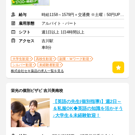
給与
時給1158～1579円＋交通費 ※土曜：50円UP/日曜・祝日：100円UP
雇用形態
アルバイト・パート
シフト
週1日以上 1日4時間以上
アクセス
吉川駅
車8分
大学生歓迎
高校生歓迎
副業・Ｗワーク歓迎
シルバー歓迎
未経験者歓迎
株式会社セキ薬品の求人一覧を見る
栄光の個別ビザビ 吉川美南校
【英語の先生(個別指導)】週2日～
＆私服OK◆英語の知識を活かそう
♪大学生＆未経験歓迎！