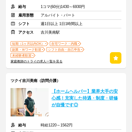
給与
1コマ(60分)1430～6930円
雇用形態
アルバイト・パート
シフト
週1日以上 1日1時間以上
アクセス
吉川美南駅
短期（1ヶ月以内OK）
在宅ワーク・内職
副業・Ｗワーク歓迎
シフト自由・自己申告
未経験者歓迎
家庭教師のトライの求人一覧を見る
ツクイ吉川美南（訪問介護）
【ホームヘルパー】業界大手の安
心感！充実した待遇・制度・研修
が自慢です◎
給与
時給1220～1562円