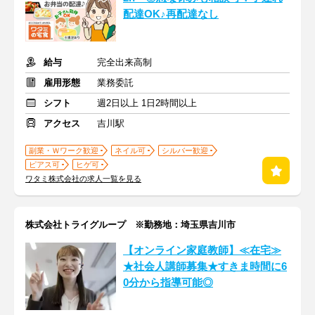
配達OK♪再配達なし
給与
完全出来高制
雇用形態
業務委託
シフト
週2日以上 1日2時間以上
アクセス
吉川駅
副業・Ｗワーク歓迎
ネイル可
シルバー歓迎
ピアス可
ヒゲ可
ワタミ株式会社の求人一覧を見る
株式会社トライグループ ※勤務地：埼玉県吉川市
【オンライン家庭教師】≪在宅≫
★社会人講師募集★すきま時間に6
0分から指導可能◎