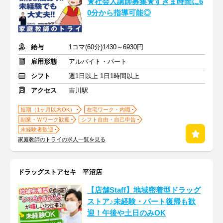
★社会人講師募集★すきま時間に6
0分から指導可能◎
給与
1コマ(60分)1430～6930円
雇用形態
アルバイト・パート
シフト
週1日以上 1日1時間以上
アクセス
吉川駅
短期（1ヶ月以内OK）
在宅ワーク・内職
副業・Ｗワーク歓迎
シフト自由・自己申告
未経験者歓迎
家庭教師のトライの求人一覧を見る
ドラッグストアセキ 平沼店
【店舗Staff】地域密着型ドラッグ
ストア♪未経験・パート復帰も歓
迎！午後や土日のみOK