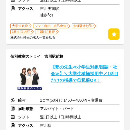
シフト
週2日以上 1日1時間以上
アクセス
吉川美南駅
徒歩8分
大学生歓迎
シフト自由・自己申告
未経験者歓迎
1日4h以内可
主婦(夫)歓迎
株式会社栄光の求人一覧を見る
個別教室のトライ 吉川駅前校
【塾の先生≪小学生対象/国語・社
会≫】＼大学生積極採用中／1科目
だけの指導で◎私服OK！
給与
1コマ(60分)：1450～4050円＋交通費
雇用形態
アルバイト・パート
シフト
週1日以上 1日1時間以上
アクセス
吉川駅