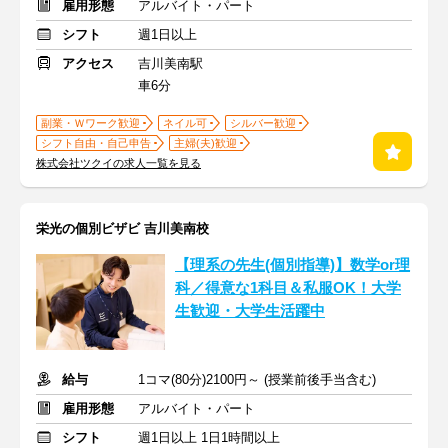
雇用形態
アルバイト・パート
シフト
週1日以上
アクセス
吉川美南駅
車6分
副業・Ｗワーク歓迎
ネイル可
シルバー歓迎
シフト自由・自己申告
主婦(夫)歓迎
株式会社ツクイの求人一覧を見る
栄光の個別ビザビ 吉川美南校
【理系の先生(個別指導)】数学or理
科／得意な1科目＆私服OK！大学
生歓迎・大学生活躍中
給与
1コマ(80分)2100円～ (授業前後手当含む)
雇用形態
アルバイト・パート
シフト
週1日以上 1日1時間以上