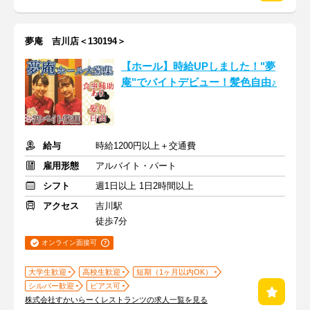
夢庵 吉川店＜130194＞
【ホール】時給UPしました！"夢
庵"でバイトデビュー！髪色自由♪
給与
時給1200円以上＋交通費
雇用形態
アルバイト・パート
シフト
週1日以上 1日2時間以上
アクセス
吉川駅
徒歩7分
オンライン面接可
大学生歓迎
高校生歓迎
短期（1ヶ月以内OK）
シルバー歓迎
ピアス可
株式会社すかいらーくレストランツの求人一覧を見る