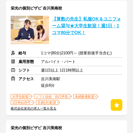
栄光の個別ビザビ 吉川美南校
【算数の先生】私服OK＆ユニフォ
ーム貸与★大学生歓迎！週1日・1
コマ80分でOK！
給与
1コマ(80分)2100円～ (授業前後手当含む)
雇用形態
アルバイト・パート
シフト
週1日以上 1日1時間以上
アクセス
吉川美南駅
徒歩8分
大学生歓迎
シフト自由・自己申告
未経験者歓迎
1日4h以内可
主婦(夫)歓迎
株式会社栄光の求人一覧を見る
栄光の個別ビザビ 吉川美南校