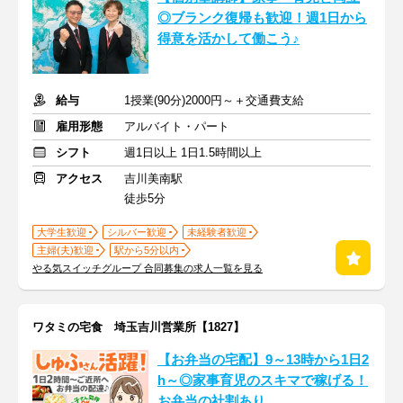
◎ブランク復帰も歓迎！週1日から
得意を活かして働こう♪
給与
1授業(90分)2000円～＋交通費支給
雇用形態
アルバイト・パート
シフト
週1日以上 1日1.5時間以上
アクセス
吉川美南駅
徒歩5分
大学生歓迎
シルバー歓迎
未経験者歓迎
主婦(夫)歓迎
駅から5分以内
やる気スイッチグループ 合同募集の求人一覧を見る
ワタミの宅食 埼玉吉川営業所【1827】
【お弁当の宅配】9～13時から1日2
h～◎家事育児のスキマで稼げる！
お弁当の社割あり