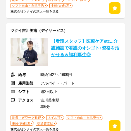
シフト自由・自己申告
主婦(夫)歓迎
株式会社ツクイの求人一覧を見る
ツクイ吉川美南（デイサービス）
【看護スタッフ】医療ケアetc...介
護施設で看護のオシゴト♪資格を活
かせる＆福利厚生◎
給与
時給1427～1609円
雇用形態
アルバイト・パート
シフト
週2日以上
アクセス
吉川美南駅
車6分
副業・Ｗワーク歓迎
ネイル可
シフト自由・自己申告
主婦(夫)歓迎
交通費支給
株式会社ツクイの求人一覧を見る