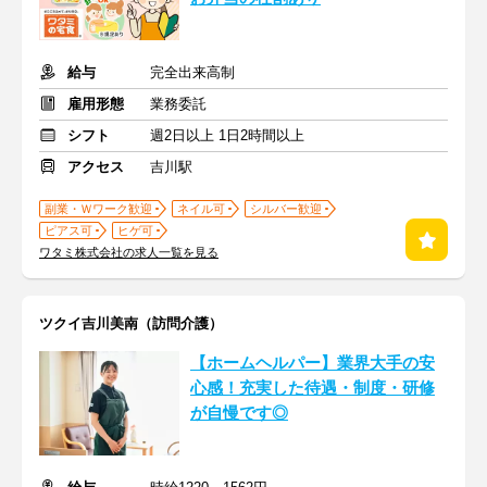
給与
完全出来高制
雇用形態
業務委託
シフト
週2日以上 1日2時間以上
アクセス
吉川駅
副業・Ｗワーク歓迎
ネイル可
シルバー歓迎
ピアス可
ヒゲ可
ワタミ株式会社の求人一覧を見る
ツクイ吉川美南（訪問介護）
【ホームヘルパー】業界大手の安
心感！充実した待遇・制度・研修
が自慢です◎