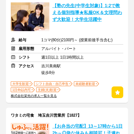
【塾の先生(中学生対象)】1:2で教
える個別指導★私服OK＆文理問わ
ず大歓迎！大学生活躍中
給与
1コマ(80分)2100円～ (授業前後手当含む)
雇用形態
アルバイト・パート
シフト
週1日以上 1日1時間以上
アクセス
吉川美南駅
徒歩8分
大学生歓迎
シフト自由・自己申告
未経験者歓迎
1日4h以内可
主婦(夫)歓迎
株式会社栄光の求人一覧を見る
ワタミの宅食 埼玉吉川営業所【1827】
【お弁当の宅配】13～17時から1日
2h～◎急な休みも相談可！子連れ