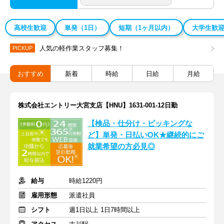
高校生歓迎
単発（1日）
短期（1ヶ月以内）
大学生歓
人気の軽作業スタッフ募集！
PICKUP
おすすめ
新着
時給
日給
月給
株式会社エントリー大宮支店【HNU】1631-001-12日勤
【検品・仕分け・ピッキングな
ど】単発・日払いOK★継続的にご
就業希望の方必見◎
給与
時給1220円
雇用形態
派遣社員
シフト
週1日以上 1日7時間以上