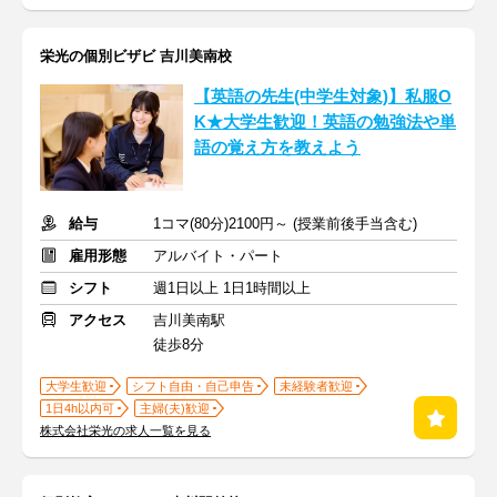
栄光の個別ビザビ 吉川美南校
【英語の先生(中学生対象)】私服O
K★大学生歓迎！英語の勉強法や単
語の覚え方を教えよう
給与
1コマ(80分)2100円～ (授業前後手当含む)
雇用形態
アルバイト・パート
シフト
週1日以上 1日1時間以上
アクセス
吉川美南駅
徒歩8分
大学生歓迎
シフト自由・自己申告
未経験者歓迎
1日4h以内可
主婦(夫)歓迎
株式会社栄光の求人一覧を見る