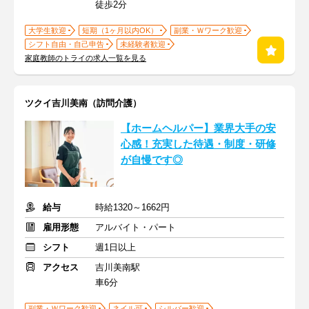
徒歩2分
大学生歓迎
短期（1ヶ月以内OK）
副業・Ｗワーク歓迎
シフト自由・自己申告
未経験者歓迎
家庭教師のトライの求人一覧を見る
ツクイ吉川美南（訪問介護）
【ホームヘルパー】業界大手の安
心感！充実した待遇・制度・研修
が自慢です◎
給与
時給1320～1662円
雇用形態
アルバイト・パート
シフト
週1日以上
アクセス
吉川美南駅
車6分
副業・Ｗワーク歓迎
ネイル可
シルバー歓迎