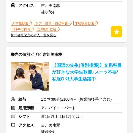
アクセス
吉川美南駅
徒歩8分
大学生歓迎
シフト自由・自己申告
未経験者歓迎
1日4h以内可
主婦(夫)歓迎
株式会社栄光の求人一覧を見る
栄光の個別ビザビ 吉川美南校
【国語の先生(個別指導)】文系科目
が好きな大学生歓迎♪スーツ不要*
私服OK!大学生活躍中
給与
1コマ(80分)2100円～ (授業前後手当含む)
雇用形態
アルバイト・パート
シフト
週1日以上 1日1時間以上
アクセス
吉川美南駅
徒歩8分