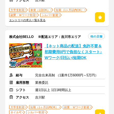
アクセス
吉川駅
大学生歓迎
単発（1日OK）
短期（1ヶ月以内OK）
副業・Ｗワーク歓迎
シルバー歓迎
エントリーの求人一覧を見る
他の店舗
株式会社BELLO ※配送エリア：吉川市エリア
【ネット商品の配送】免許不要＆
初期費用0円で負担なくスタート♪
Wワーク/日払い/短期OK
給与
完全出来高制 （1案件1万6000円～5万円）
雇用形態
業務委託
シフト
週1日以上 1日1時間以上
アクセス
吉川駅
大学生歓迎
短期（1ヶ月以内OK）
副業・Ｗワーク歓迎
ネイル可
シルバー歓迎