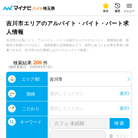
埼玉県
保存
履歴
メニュー
吉川市エリアのアルバイト・バイト・パート求
人情報
吉川市の人気バイト・アルバイト・パートを探すならマイナビバイト。勤務地や駅、職
種等の検索だけではなく、地図検索や定期検索などで、条件にあったお仕事を簡単に検
索できます。吉川市のお仕事探しはマイナビバイトで検索！
209
検索結果
件
（最終更新日：2026年8月7日）
エリア/駅
吉川市
選択してください
選択
職種
選択してください
選択
こだわり
キーワード
検索
含まない