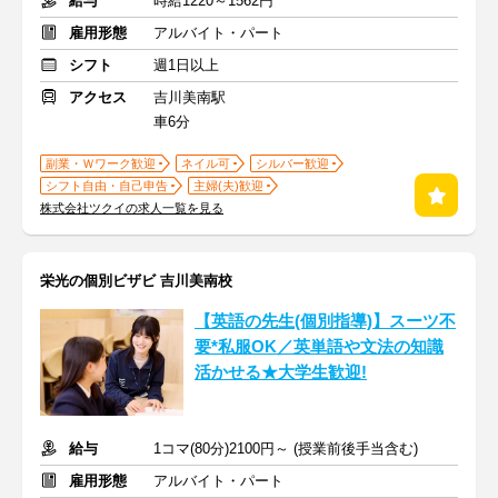
給与
時給1220～1562円
雇用形態
アルバイト・パート
シフト
週1日以上
アクセス
吉川美南駅
車6分
副業・Ｗワーク歓迎
ネイル可
シルバー歓迎
シフト自由・自己申告
主婦(夫)歓迎
株式会社ツクイの求人一覧を見る
栄光の個別ビザビ 吉川美南校
【英語の先生(個別指導)】スーツ不
要*私服OK／英単語や文法の知識
活かせる★大学生歓迎!
給与
1コマ(80分)2100円～ (授業前後手当含む)
雇用形態
アルバイト・パート