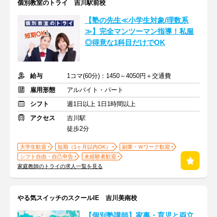
個別教室のトライ 吉川駅前校
【塾の先生≪小学生対象/理数系
≫】完全マンツーマン指導！私服
◎得意な1科目だけでOK
給与
1コマ(60分)：1450～4050円＋交通費
雇用形態
アルバイト・パート
シフト
週1日以上 1日1時間以上
アクセス
吉川駅
徒歩2分
大学生歓迎
短期（1ヶ月以内OK）
副業・Ｗワーク歓迎
シフト自由・自己申告
未経験者歓迎
家庭教師のトライの求人一覧を見る
やる気スイッチのスクールIE 吉川美南校
【個別塾講師】家事・育児と両立