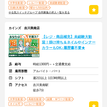
大学生歓迎
シルバー歓迎
未経験者歓迎
主婦(夫)歓迎
駅から5分以内
やる気スイッチグループ 合同募集の求人一覧を見る
カインズ 吉川美南店
【レジ・商品補充】未経験大歓
迎！掛け持ち＆ネイルやインナー
カラーもOK♪履歴書不要★
給与
時給1300円～＋交通費支給
雇用形態
アルバイト・パート
シフト
週2日以上 1日3時間以上
アクセス
吉川美南駅
徒歩7分
大学生歓迎
高校生歓迎
副業・Ｗワーク歓迎
ネイル可
シルバー歓迎