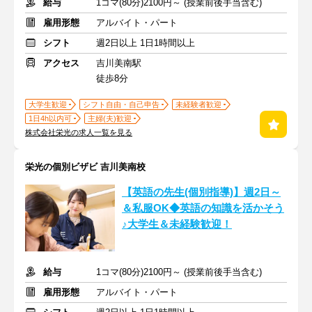
給与
1コマ(80分)2100円～ (授業前後手当含む)
雇用形態
アルバイト・パート
シフト
週2日以上 1日1時間以上
アクセス
吉川美南駅
徒歩8分
大学生歓迎
シフト自由・自己申告
未経験者歓迎
1日4h以内可
主婦(夫)歓迎
株式会社栄光の求人一覧を見る
栄光の個別ビザビ 吉川美南校
【英語の先生(個別指導)】週2日～
＆私服OK◆英語の知識を活かそう
♪大学生＆未経験歓迎！
給与
1コマ(80分)2100円～ (授業前後手当含む)
雇用形態
アルバイト・パート