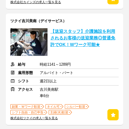
株式会社カインズの求人一覧を見る
ツクイ吉川美南（デイサービス）
【送迎スタッフ】介護施設を利用
されるお客様の送迎業務◎普通免
許でOK！Wワーク可能★
給与
時給1141～1289円
雇用形態
アルバイト・パート
シフト
週2日以上
アクセス
吉川美南駅
車6分
副業・Ｗワーク歓迎
ネイル可
シルバー歓迎
シフト自由・自己申告
主婦(夫)歓迎
株式会社ツクイの求人一覧を見る