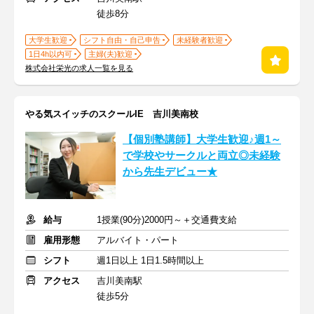
徒歩8分
大学生歓迎
シフト自由・自己申告
未経験者歓迎
1日4h以内可
主婦(夫)歓迎
株式会社栄光の求人一覧を見る
やる気スイッチのスクールIE 吉川美南校
【個別塾講師】大学生歓迎♪週1～
で学校やサークルと両立◎未経験
から先生デビュー★
給与
1授業(90分)2000円～＋交通費支給
雇用形態
アルバイト・パート
シフト
週1日以上 1日1.5時間以上
アクセス
吉川美南駅
徒歩5分