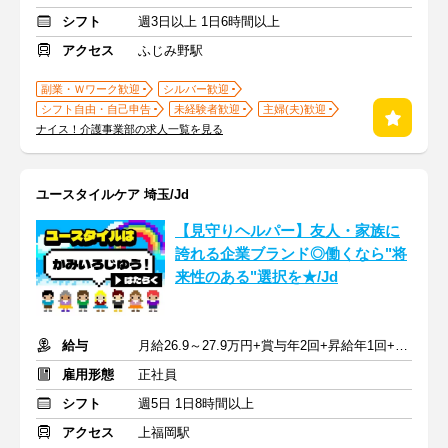
シフト
週3日以上 1日6時間以上
アクセス
ふじみ野駅
副業・Ｗワーク歓迎
シルバー歓迎
シフト自由・自己申告
未経験者歓迎
主婦(夫)歓迎
ナイス！介護事業部の求人一覧を見る
ユースタイルケア 埼玉/Jd
【見守りヘルパー】友人・家族に
誇れる企業ブランド◎働くなら"将
来性のある"選択を★/Jd
給与
月給26.9～27.9万円+賞与年2回+昇給年1回+交通費全額
雇用形態
正社員
シフト
週5日 1日8時間以上
アクセス
上福岡駅