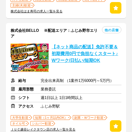
主婦(夫)歓迎
株式会社はま寿司の求人一覧を見る
他の店舗
株式会社BELLO ※配送エリア：ふじみ野市エリ
ア
【ネット商品の配送】免許不要＆
初期費用0円で負担なくスタート♪
Wワーク/日払い/短期OK
給与
完全出来高制 （1案件1万6000円～5万円）
雇用形態
業務委託
シフト
週1日以上 1日1時間以上
アクセス
ふじみ野駅
大学生歓迎
短期（1ヶ月以内OK）
副業・Ｗワーク歓迎
ネイル可
シルバー歓迎
ＪＵＣ越谷レイクタウン店の求人一覧を見る