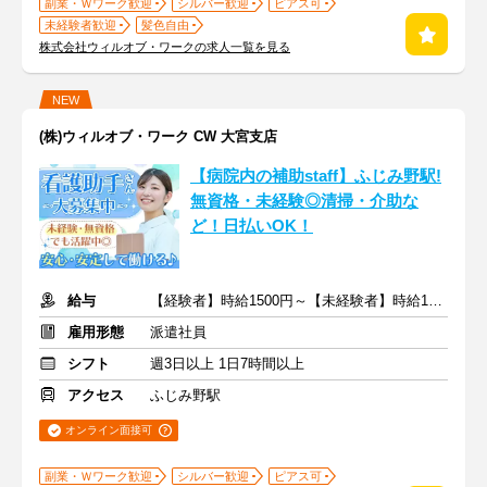
副業・Ｗワーク歓迎
シルバー歓迎
ピアス可
未経験者歓迎
髪色自由
株式会社ウィルオブ・ワークの求人一覧を見る
NEW
(株)ウィルオブ・ワーク CW 大宮支店
【病院内の補助staff】ふじみ野駅!
無資格・未経験◎清掃・介助な
ど！日払いOK！
給与
【経験者】時給1500円～【未経験者】時給1350円～ ＋交通費
雇用形態
派遣社員
シフト
週3日以上 1日7時間以上
アクセス
ふじみ野駅
オンライン面接可
副業・Ｗワーク歓迎
シルバー歓迎
ピアス可