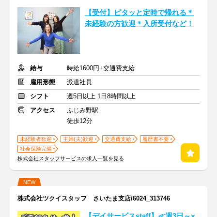
【受付】ピタッと定時で帰れる＊
未経験の方歓迎＊入所受付など！
給与
時給1600円+交通費支給
雇用形態
派遣社員
シフト
週5日以上 1日8時間以上
アクセス
ふじみ野駅
徒歩12分
未経験者歓迎
主婦(夫)歓迎
交通費支給
履歴書不要
社会保険完備
株式会社スタッフサービスの求人一覧を見る
NEW
株式会社ツクイスタッフ さいたま支店/6024_313746
【デイサービスstaff】≪週3日～×