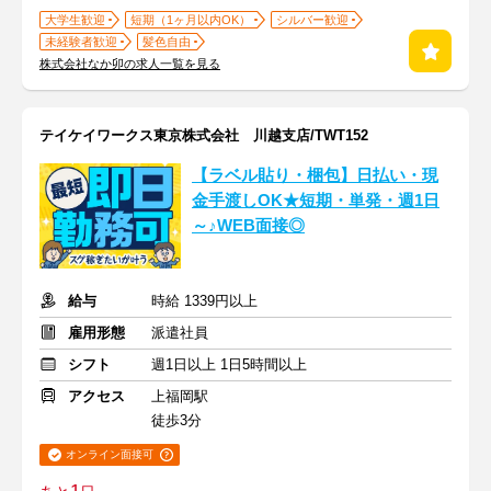
大学生歓迎
短期（1ヶ月以内OK）
シルバー歓迎
未経験者歓迎
髪色自由
株式会社なか卯の求人一覧を見る
テイケイワークス東京株式会社 川越支店/TWT152
【ラベル貼り・梱包】日払い・現
金手渡しOK★短期・単発・週1日
～♪WEB面接◎
給与
時給 1339円以上
雇用形態
派遣社員
シフト
週1日以上 1日5時間以上
アクセス
上福岡駅
徒歩3分
オンライン面接可