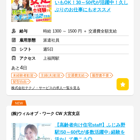
いもOK！30～50代が活躍中！久し
ぶりのお仕事にもオススメ
給与
時給 1300 ～ 1500 円 ＋ 交通費全額支給
雇用形態
派遣社員
シフト
週5日
アクセス
上福岡駅
4
あと
日
未経験者歓迎
主婦(夫)歓迎
交通費支給
履歴書不要
髪型自由
株式会社テクノ・サービスの求人一覧を見る
NEW
(株)ウィルオブ・ワーク CW 大宮支店
【高齢者向け住宅staff】ふじみ野
駅!50～60代が多数活躍中♪経験を
活かして働こう◎