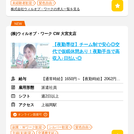
未経験者歓迎
髪色自由
株式会社ウィルオブ・ワークの求人一覧を見る
NEW
(株)ウィルオブ・ワーク CW 大宮支店
【夜勤専従】チーム制で安心◎交
代で仮眠休憩あり！夜勤手当で高
収入♪日払い◎
給与
【通常時給】1650円～【夜勤時給】2062円～ ＋交通費
雇用形態
派遣社員
シフト
週2日以上
アクセス
上福岡駅
オンライン面接可
副業・Ｗワーク歓迎
シルバー歓迎
髪色自由
主婦(夫)歓迎
交通費支給