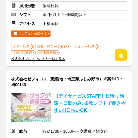
雇用形態
派遣社員
シフト
週2日以上 1日6時間以上
アクセス
上福岡駅
オンライン面接可
大学生歓迎
副業・Ｗワーク歓迎
シルバー歓迎
主婦(夫)歓迎
交通費支給
株式会社ブレイブの求人一覧を見る
株式会社ゼフィロス（勤務地：埼玉県ふじみ野市）※案件ID：
埼00146
【デイサービスSTAFF】日帰り施
設＝日勤のみ♪柔軟シフトで働きや
すい!!日払いOK
給与
時給1700～1850円＋交通費全額支給