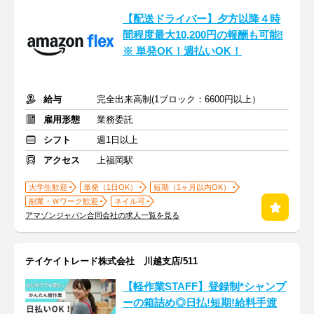
【配送ドライバー】夕方以降４時
間程度最大10,200円の報酬も可能!
※ 単発OK！週払いOK！
給与
完全出来高制(1ブロック：6600円以上）
雇用形態
業務委託
シフト
週1日以上
アクセス
上福岡駅
大学生歓迎
単発（1日OK）
短期（1ヶ月以内OK）
副業・Ｗワーク歓迎
ネイル可
アマゾンジャパン合同会社の求人一覧を見る
テイケイトレード株式会社 川越支店/511
【軽作業STAFF】登録制*シャンプ
ーの箱詰め◎日払!短期!給料手渡