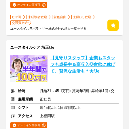
オンライン面接可
ヒゲ可
未経験者歓迎
髪色自由
主婦(夫)歓迎
交通費支給
ユースタイルラボラトリー株式会社の求人一覧を見る
ユースタイルケア 埼玉/Je
【見守りスタッフ】企業もスタッ
フも成長中＆高収入◎貪欲に稼げ
て、贅沢な生活も＊★/Je
給与
月給31～45.1万円+賞与年2回+昇給年1回+交通費全額
雇用形態
正社員
シフト
週4日以上 1日8時間以上
アクセス
上福岡駅
オンライン面接可