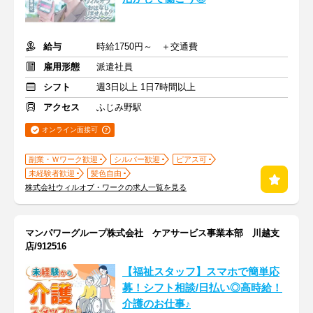
給与
時給1750円～ ＋交通費
雇用形態
派遣社員
シフト
週3日以上 1日7時間以上
アクセス
ふじみ野駅
オンライン面接可
副業・Ｗワーク歓迎
シルバー歓迎
ピアス可
未経験者歓迎
髪色自由
株式会社ウィルオブ・ワークの求人一覧を見る
マンパワーグループ株式会社 ケアサービス事業本部 川越支
店/912516
【福祉スタッフ】スマホで簡単応
募！シフト相談/日払い◎高時給！
介護のお仕事♪