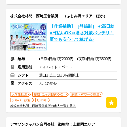
株式会社林間 西埼玉営業所 （ふじみ野エリア ほか）
【作業補助】［登録制］ ≪高日給
×日払いOK≫暑さ対策バッチリ！
夏でも安心して稼げる♪
給与
(日勤)日給1万2000円 (夜勤)日給1万3500円 ※交通費支給
雇用形態
アルバイト・パート
シフト
週1日以上 1日8時間以上
アクセス
ふじみ野駅
大学生歓迎
短期（1ヶ月以内OK）
副業・Ｗワーク歓迎
シルバー歓迎
ヒゲ可
株式会社林間 西埼玉営業所の求人一覧を見る
アマゾンジャパン合同会社 勤務地：上福岡エリア