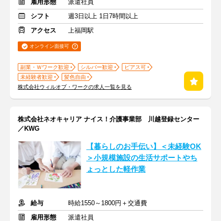
雇用形態
派遣社員
シフト
週3日以上 1日7時間以上
アクセス
上福岡駅
オンライン面接可
副業・Ｗワーク歓迎
シルバー歓迎
ピアス可
未経験者歓迎
髪色自由
株式会社ウィルオブ・ワークの求人一覧を見る
株式会社ネオキャリア ナイス！介護事業部 川越登録センター
／KWG
【暮らしのお手伝い】＜未経験OK
＞小規模施設の生活サポートやち
ょっとした軽作業
給与
時給1550～1800円＋交通費
雇用形態
派遣社員