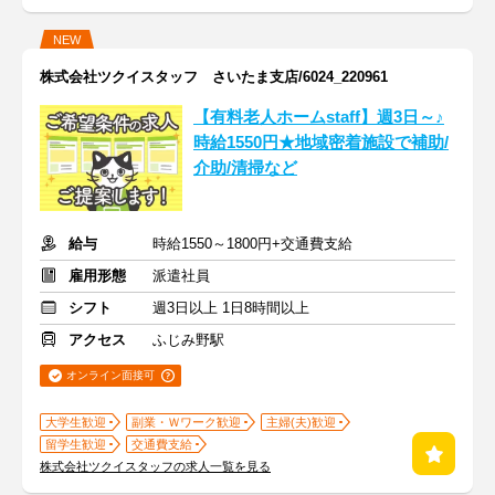
NEW
株式会社ツクイスタッフ さいたま支店/6024_220961
【有料老人ホームstaff】週3日～♪
時給1550円★地域密着施設で補助/
介助/清掃など
給与
時給1550～1800円+交通費支給
雇用形態
派遣社員
シフト
週3日以上 1日8時間以上
アクセス
ふじみ野駅
オンライン面接可
大学生歓迎
副業・Ｗワーク歓迎
主婦(夫)歓迎
留学生歓迎
交通費支給
株式会社ツクイスタッフの求人一覧を見る