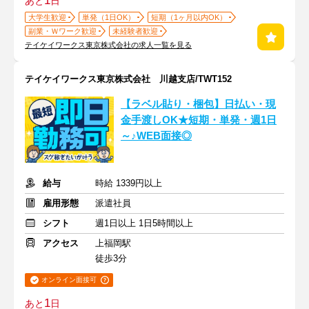
1
あと
日
大学生歓迎
単発（1日OK）
短期（1ヶ月以内OK）
副業・Ｗワーク歓迎
未経験者歓迎
テイケイワークス東京株式会社の求人一覧を見る
テイケイワークス東京株式会社 川越支店/TWT152
【ラベル貼り・梱包】日払い・現
金手渡しOK★短期・単発・週1日
～♪WEB面接◎
給与
時給 1339円以上
雇用形態
派遣社員
シフト
週1日以上 1日5時間以上
アクセス
上福岡駅
徒歩3分
オンライン面接可
1
あと
日