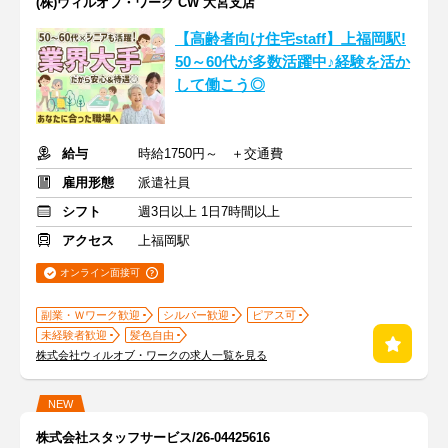
(株)ウィルオブ・ワーク CW 大宮支店
【高齢者向け住宅staff】上福岡駅!
50～60代が多数活躍中♪経験を活か
して働こう◎
給与
時給1750円～ ＋交通費
雇用形態
派遣社員
シフト
週3日以上 1日7時間以上
アクセス
上福岡駅
オンライン面接可
副業・Ｗワーク歓迎
シルバー歓迎
ピアス可
未経験者歓迎
髪色自由
株式会社ウィルオブ・ワークの求人一覧を見る
NEW
株式会社スタッフサービス/26-04425616