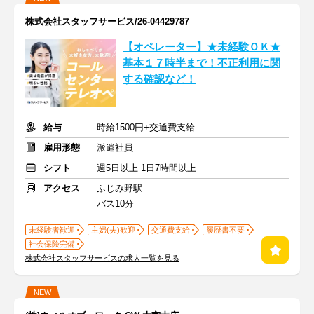
株式会社スタッフサービス/26-04429787
【オペレーター】★未経験ＯＫ★
基本１７時半まで！不正利用に関
する確認など！
給与
時給1500円+交通費支給
雇用形態
派遣社員
シフト
週5日以上 1日7時間以上
アクセス
ふじみ野駅
バス10分
未経験者歓迎
主婦(夫)歓迎
交通費支給
履歴書不要
社会保険完備
株式会社スタッフサービスの求人一覧を見る
NEW