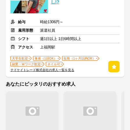
し!?
給与
時給1306円～
雇用形態
派遣社員
シフト
週1日以上 1日6時間以上
アクセス
上福岡駅
大学生歓迎
単発（1日OK）
短期（1ヶ月以内OK）
副業・Ｗワーク歓迎
ネイル可
テイケイトレード株式会社の求人一覧を見る
あなたにピッタリのおすすめ求人