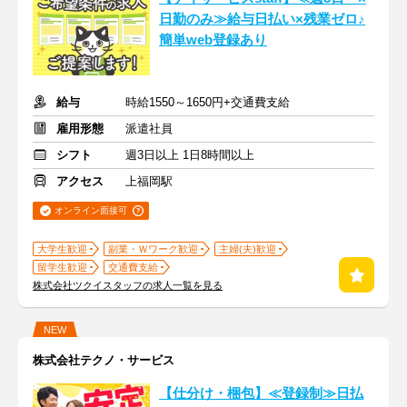
日勤のみ≫給与日払い×残業ゼロ♪
簡単web登録あり
給与
時給1550～1650円+交通費支給
雇用形態
派遣社員
シフト
週3日以上 1日8時間以上
アクセス
上福岡駅
オンライン面接可
大学生歓迎
副業・Ｗワーク歓迎
主婦(夫)歓迎
留学生歓迎
交通費支給
株式会社ツクイスタッフの求人一覧を見る
NEW
株式会社テクノ・サービス
【仕分け・梱包】≪登録制≫日払