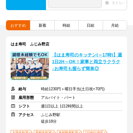
含まない
おすすめ
新着
時給
日給
月給
はま寿司 ふじみ野店
【はま寿司のキッチン(～17時)】週
1日2H～OK！家事と両立ラクラク
♪お寿司も握らず簡単◎
給与
時給1230円＋曜日手当(土日祝+70円)
雇用形態
アルバイト・パート
シフト
週1日以上 1日2時間以上
アクセス
ふじみ野駅
徒歩18分
大学生歓迎
高校生歓迎
未経験者歓迎
1日4h以内可