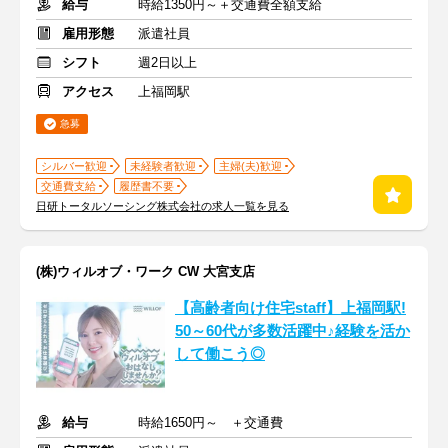
給与
時給1350円～＋交通費全額支給
雇用形態
派遣社員
シフト
週2日以上
アクセス
上福岡駅
急募
シルバー歓迎
未経験者歓迎
主婦(夫)歓迎
交通費支給
履歴書不要
日研トータルソーシング株式会社の求人一覧を見る
(株)ウィルオブ・ワーク CW 大宮支店
【高齢者向け住宅staff】上福岡駅!
50～60代が多数活躍中♪経験を活か
して働こう◎
給与
時給1650円～ ＋交通費