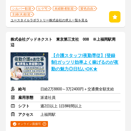
シルバー歓迎
ヒゲ可
未経験者歓迎
髪色自由
主婦(夫)歓迎
ユースタイルラボラトリー株式会社の求人一覧を見る
株式会社グッドネクスト 東京第三支社 008 ※上福岡駅周
辺
【介護スタッフ/夜勤専従】[登録
制]ガッツリ効率よく稼げるのが夜
勤の魅力◎日払いOK★
給与
日給2万8800～3万2400円＋交通費全額支給
雇用形態
派遣社員
シフト
週2日以上 1日8時間以上
アクセス
上福岡駅
オンライン面接可