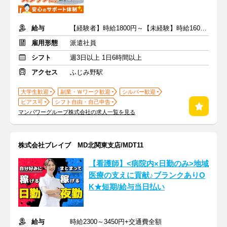
給与
【経験者】時給1800円～【未経験】時給1600円～ ※交通費全額
雇用形態
派遣社員
シフト
週3日以上 1日6時間以上
アクセス
ふじみ野駅
大学生歓迎
副業・Ｗワーク歓迎
シルバー歓迎
ピアス可
シフト自由・自己申告
マンパワーグループ株式会社の求人一覧を見る
株式会社ブレイブ MD北関東支店/MDT11
【看護師】<病院内×日勤のみ>地域
医療の支えに貢献♪ブランクありO
K★短期/給与当日払い
給与
時給2300～3450円+交通費全額