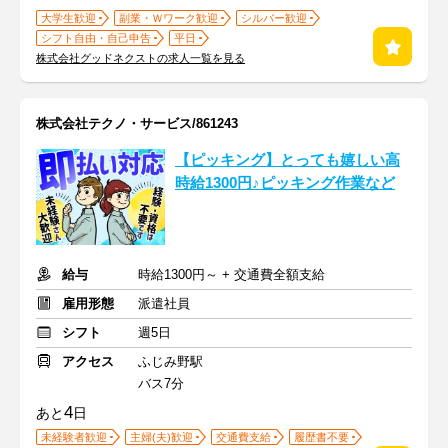
大学生歓迎
副業・Ｗワーク歓迎
シルバー歓迎
シフト自由・自己申告
平日
株式会社グッドネクストの求人一覧を見る
株式会社テクノ・サービス/861243
【ピッキング】とっても嬉しい高
時給1300円♪ピッキング作業など
給与
時給1300円～ + 交通費全額支給
雇用形態
派遣社員
シフト
週5日
アクセス
ふじみ野駅
バス7分
4
あと
日
未経験者歓迎
主婦(夫)歓迎
交通費支給
履歴書不要