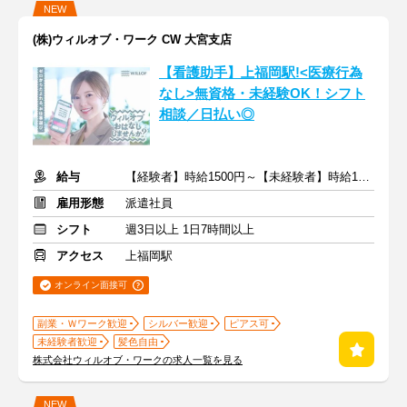
NEW
(株)ウィルオブ・ワーク CW 大宮支店
【看護助手】上福岡駅!<医療行為
なし>無資格・未経験OK！シフト
相談／日払い◎
給与
【経験者】時給1500円～【未経験者】時給1350円～ ＋交通費
雇用形態
派遣社員
シフト
週3日以上 1日7時間以上
アクセス
上福岡駅
オンライン面接可
副業・Ｗワーク歓迎
シルバー歓迎
ピアス可
未経験者歓迎
髪色自由
株式会社ウィルオブ・ワークの求人一覧を見る
NEW