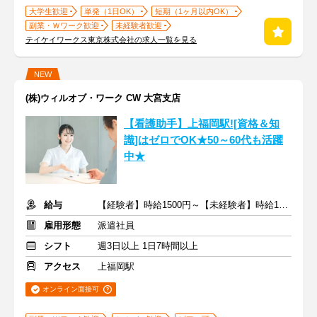
大学生歓迎
単発（1日OK）
短期（1ヶ月以内OK）
副業・Ｗワーク歓迎
未経験者歓迎
テイケイワークス東京株式会社の求人一覧を見る
NEW
(株)ウィルオブ・ワーク CW 大宮支店
【看護助手】上福岡駅![資格＆知
識]はゼロでOK★50～60代も活躍
中★
給与
【経験者】時給1500円～【未経験者】時給1350円～ ＋交通費
雇用形態
派遣社員
シフト
週3日以上 1日7時間以上
アクセス
上福岡駅
オンライン面接可