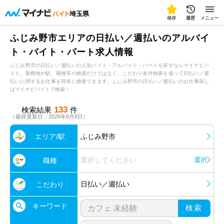
埼玉県
保存
履歴
メニュー
ふじみ野市エリアの日払い／週払いのアルバイ
ト・バイト・パート求人情報
ふじみ野市の日払い／週払いの人気バイト・アルバイト・パートを探すならマイナビバ
イト。勤務地や駅、職種等の検索だけではなく、こだわり条件検索を使って日払い／週
払いに関するお仕事を簡単に検索できます。ふじみ野市の日払い／週払いのお仕事探し
はマイナビバイトで検索！
133
検索結果
件
（最終更新日：2026年8月8日）
エリア/駅
ふじみ野市
選択してください
選択
職種
日払い／週払い
こだわり
キーワード
検索