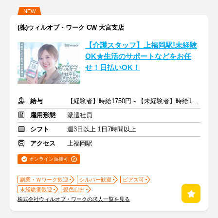
NEW
(株)ウィルオブ・ワーク CW 大宮支店
【介護スタッフ】上福岡駅!未経験
OK★生活のサポートなどをお任
せ！日払いOK！
給与
【経験者】時給1750円～【未経験者】時給1400円～ ＋交通費
雇用形態
派遣社員
シフト
週3日以上 1日7時間以上
アクセス
上福岡駅
オンライン面接可
副業・Ｗワーク歓迎
シルバー歓迎
ピアス可
未経験者歓迎
髪色自由
株式会社ウィルオブ・ワークの求人一覧を見る