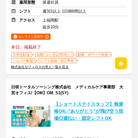
雇用形態
派遣社員
シフト
週3日以上 1日8時間以上
アクセス
上福岡駅
徒歩10分
オンライン面接可
本日、掲載終了
大学生歓迎
短期（1ヶ月以内OK）
副業・Ｗワーク歓迎
シルバー歓迎
シフト自由・自己申告
株式会社ゼフィロスの求人一覧を見る
日研トータルソーシング株式会社 メディカルケア事業部 大
宮オフィス/【OM】OM_S1(SY)
【ショートステイスタッフ】無資
格OK♪"ありがとう"が飛び交う現
場◎週払い・固定シフトOK