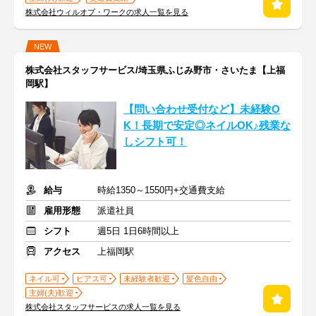
株式会社ウィルオブ・ワークの求人一覧を見る
NEW
株式会社スタッフサービス/埼玉県ふじみ野市・さいたま【上福
岡駅】
【問い合わせ受付など】未経験O
K！長期で安定◎ネイルOK♪残業な
しシフト可！
給与
時給1350～1550円+交通費支給
雇用形態
派遣社員
シフト
週5日 1日6時間以上
アクセス
上福岡駅
ネイル可
ピアス可
未経験者歓迎
髪色自由
主婦(夫)歓迎
株式会社スタッフサービスの求人一覧を見る