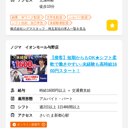
アクセス
北浦和駅
徒歩10分
副業・Ｗワーク歓迎
大学生歓迎
シルバー歓迎
シフト自由・自己申告
未経験者歓迎
株式会社シグマスタッフ 埼玉支社の求人一覧を見る
ノジマ イオンモール与野店
【接客】短期からもOK★シフト柔
軟で働きやすい♪未経験も高時給16
00円スタート！
給与
時給1600円以上 ＋ 交通費支給
雇用形態
アルバイト・パート
シフト
週2日以上 1日4時間以上
アクセス
さいたま新都心駅
オンライン面接可