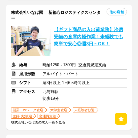
他の店舗
株式会社いなば園 新都心ロジスティクスセンタ
ー
【ギフト商品の入出荷業務】冷房
完備の倉庫内軽作業！未経験でも
簡単で安心◎週3日～OK！
給与
時給1250～1300円+交通費規定支給
雇用形態
アルバイト・パート
シフト
週3日以上 1日6.5時間以上
アクセス
北与野駅
徒歩19分
副業・Ｗワーク歓迎
大学生歓迎
未経験者歓迎
主婦(夫)歓迎
交通費支給
株式会社いなば園の求人一覧を見る