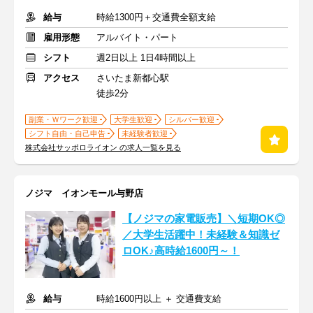
給与
時給1300円＋交通費全額支給
雇用形態
アルバイト・パート
シフト
週2日以上 1日4時間以上
アクセス
さいたま新都心駅
徒歩2分
副業・Ｗワーク歓迎
大学生歓迎
シルバー歓迎
シフト自由・自己申告
未経験者歓迎
株式会社サッポロライオン の求人一覧を見る
ノジマ イオンモール与野店
【ノジマの家電販売】＼短期OK◎
／大学生活躍中！未経験＆知識ゼ
ロOK♪高時給1600円～！
給与
時給1600円以上 ＋ 交通費支給