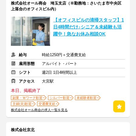
株式会社オール商会 埼玉支店（※勤務地：さいたま市中央区
上落合のオフィスビル内）
【オフィスビルの清掃スタッフ】1
日4時間だけ♪シニア＆未経験も活
躍中！急なお休み相談OK
給与
時給1250円＋交通費支給
雇用形態
アルバイト・パート
シフト
週2日 1日4時間以上
アクセス
大宮駅
本日、掲載終了
副業・Ｗワーク歓迎
シルバー歓迎
未経験者歓迎
主婦(夫)歓迎
交通費支給
株式会社オール商会の求人一覧を見る
株式会社京北