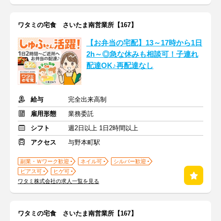
ワタミの宅食 さいたま南営業所【167】
【お弁当の宅配】13～17時から1日
2h～◎急な休みも相談可！子連れ
配達OK♪再配達なし
給与
完全出来高制
雇用形態
業務委託
シフト
週2日以上 1日2時間以上
アクセス
与野本町駅
副業・Ｗワーク歓迎
ネイル可
シルバー歓迎
ピアス可
ヒゲ可
ワタミ株式会社の求人一覧を見る
ワタミの宅食 さいたま南営業所【167】