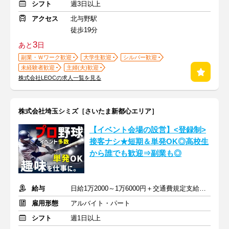
シフト
週3日以上
アクセス
北与野駅
徒歩19分
3
あと
日
副業・Ｗワーク歓迎
大学生歓迎
シルバー歓迎
未経験者歓迎
主婦(夫)歓迎
株式会社LEOCの求人一覧を見る
株式会社埼玉シミズ［さいたま新都心エリア］
【イベント会場の設営】<登録制>
接客ナシ★短期＆単発OK◎高校生
から誰でも歓迎⇒副業も◎
給与
日給1万2000～1万6000円＋交通費規定支給 ※深夜割増含む
雇用形態
アルバイト・パート
シフト
週1日以上