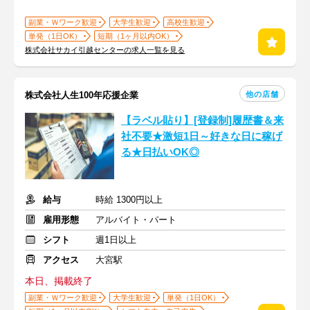
副業・Ｗワーク歓迎
大学生歓迎
高校生歓迎
単発（1日OK）
短期（1ヶ月以内OK）
株式会社サカイ引越センターの求人一覧を見る
他の店舗
株式会社人生100年応援企業
【ラベル貼り】[登録制]履歴書＆来
社不要★激短1日～好きな日に稼げ
る★日払いOK◎
給与
時給 1300円以上
雇用形態
アルバイト・パート
シフト
週1日以上
アクセス
大宮駅
本日、掲載終了
副業・Ｗワーク歓迎
大学生歓迎
単発（1日OK）