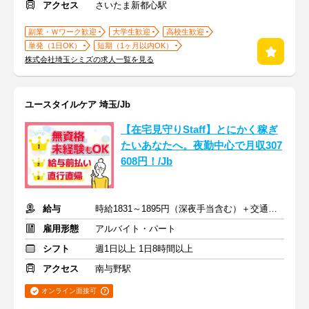
アクセス
さいたま新都心駅
副業・Ｗワーク歓迎
大学生歓迎
高校生歓迎
単発（1日OK）
短期（1ヶ月以内OK）
株式会社埼玉シミズの求人一覧を見る
ユースタイルケア 埼玉/Jb
【在宅見守りStaff】とにかく稼ぎ
たいあなたへ。夜勤中心で月収307
608円！/Jb
給与
時給1831～1895円（深夜手当含む）＋交通費支給
雇用形態
アルバイト・パート
シフト
週1日以上 1日8時間以上
アクセス
南与野駅
オンライン面接可