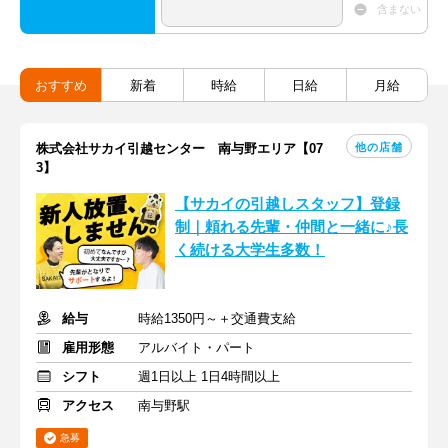
含まない
おすすめ
新着
時給
日給
月給
他の店舗
株式会社サカイ引越センター 南与野エリア【07
3】
【サカイの引越しスタッフ】登録
制｜頼れる先輩・仲間と一緒に♪長
く続ける大学生多数！
給与
時給1350円～＋交通費支給
雇用形態
アルバイト・パート
シフト
週1日以上 1日4時間以上
アクセス
南与野駅
急募