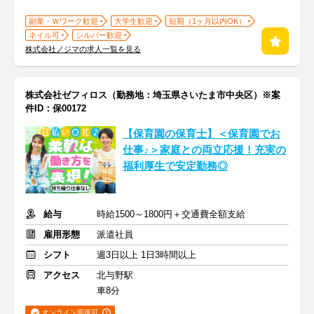
副業・Ｗワーク歓迎
大学生歓迎
短期（1ヶ月以内OK）
ネイル可
シルバー歓迎
株式会社ノジマの求人一覧を見る
株式会社ゼフィロス（勤務地：埼玉県さいたま市中央区）※案
件ID：保00172
【保育園の保育士】＜保育園でお
仕事♪＞家庭との両立応援！充実の
福利厚生で安定勤務◎
給与
時給1500～1800円＋交通費全額支給
雇用形態
派遣社員
シフト
週3日以上 1日3時間以上
アクセス
北与野駅
車8分
オンライン面接可