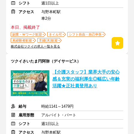
シフト
週1日以上
アクセス
与野本町駅
車2分
本日、掲載終了
副業・Ｗワーク歓迎
ネイル可
シフト自由・自己申告
未経験者歓迎
主婦(夫)歓迎
株式会社ツクイの求人一覧を見る
ツクイさいたま円阿弥（デイサービス）
【介護スタッフ】業界大手の安心
感＆充実の福利厚生◎幅広い年齢
活躍★正社員登用あり
給与
時給1141～1479円
雇用形態
アルバイト・パート
シフト
週1日以上
アクセス
与野本町駅