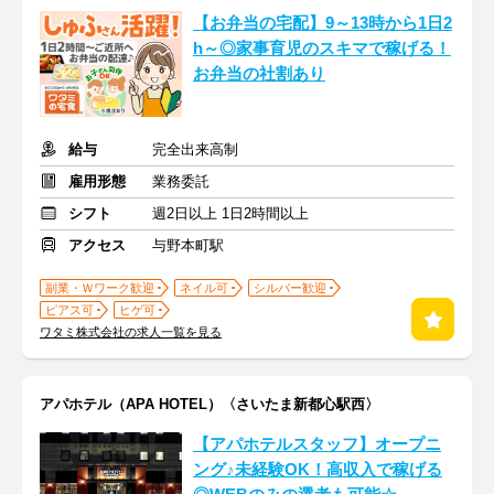
【お弁当の宅配】9～13時から1日2
h～◎家事育児のスキマで稼げる！
お弁当の社割あり
給与
完全出来高制
雇用形態
業務委託
シフト
週2日以上 1日2時間以上
アクセス
与野本町駅
副業・Ｗワーク歓迎
ネイル可
シルバー歓迎
ピアス可
ヒゲ可
ワタミ株式会社の求人一覧を見る
アパホテル（APA HOTEL）〈さいたま新都心駅西〉
【アパホテルスタッフ】オープニ
ング♪未経験OK！高収入で稼げる