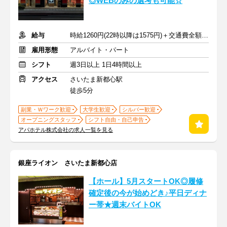
◎WEBのみの選考も可能☆
給与
時給1260円(22時以降は1575円)＋交通費全額支給
雇用形態
アルバイト・パート
シフト
週3日以上 1日4時間以上
アクセス
さいたま新都心駅
徒歩5分
副業・Ｗワーク歓迎
大学生歓迎
シルバー歓迎
オープニングスタッフ
シフト自由・自己申告
アパホテル株式会社の求人一覧を見る
銀座ライオン さいたま新都心店
【ホール】5月スタートOK◎履修
確定後の今が始めどき♪平日ディナ
ー帯★週末バイトOK