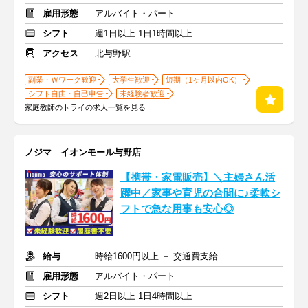
雇用形態
アルバイト・パート
シフト
週1日以上 1日1時間以上
アクセス
北与野駅
副業・Ｗワーク歓迎
大学生歓迎
短期（1ヶ月以内OK）
シフト自由・自己申告
未経験者歓迎
家庭教師のトライの求人一覧を見る
ノジマ イオンモール与野店
【携帯・家電販売】＼主婦さん活
躍中／家事や育児の合間に♪柔軟シ
フトで急な用事も安心◎
給与
時給1600円以上 ＋ 交通費支給
雇用形態
アルバイト・パート
シフト
週2日以上 1日4時間以上