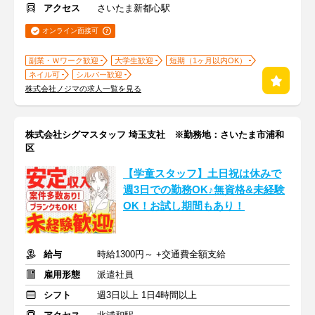
アクセス
さいたま新都心駅
オンライン面接可
副業・Ｗワーク歓迎
大学生歓迎
短期（1ヶ月以内OK）
ネイル可
シルバー歓迎
株式会社ノジマの求人一覧を見る
株式会社シグマスタッフ 埼玉支社 ※勤務地：さいたま市浦和
区
【学童スタッフ】土日祝は休みで
週3日での勤務OK♪無資格&未経験
OK！お試し期間もあり！
給与
時給1300円～ +交通費全額支給
雇用形態
派遣社員
シフト
週3日以上 1日4時間以上