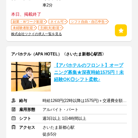
車2分
本日、掲載終了
副業・Ｗワーク歓迎
ネイル可
シフト自由・自己申告
未経験者歓迎
主婦(夫)歓迎
株式会社ツクイの求人一覧を見る
アパホテル（APA HOTEL）〈さいたま新都心駅西〉
【アパホテルのフロント】オープ
ニング募集★深夜時給1575円！未
経験OK◎シフト柔軟♪
給与
時給1260円(22時以降は1575円)＋交通費全額支給
雇用形態
アルバイト・パート
シフト
週3日以上 1日4時間以上
アクセス
さいたま新都心駅
徒歩5分