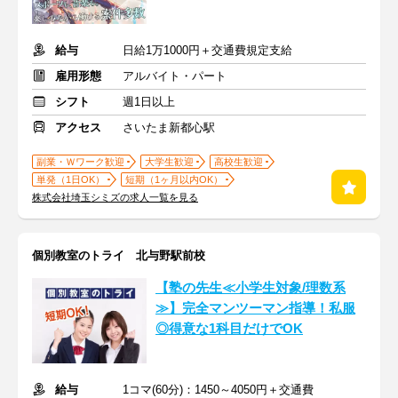
給与
日給1万1000円＋交通費規定支給
雇用形態
アルバイト・パート
シフト
週1日以上
アクセス
さいたま新都心駅
副業・Ｗワーク歓迎
大学生歓迎
高校生歓迎
単発（1日OK）
短期（1ヶ月以内OK）
株式会社埼玉シミズの求人一覧を見る
個別教室のトライ 北与野駅前校
【塾の先生≪小学生対象/理数系
≫】完全マンツーマン指導！私服
◎得意な1科目だけでOK
給与
1コマ(60分)：1450～4050円＋交通費