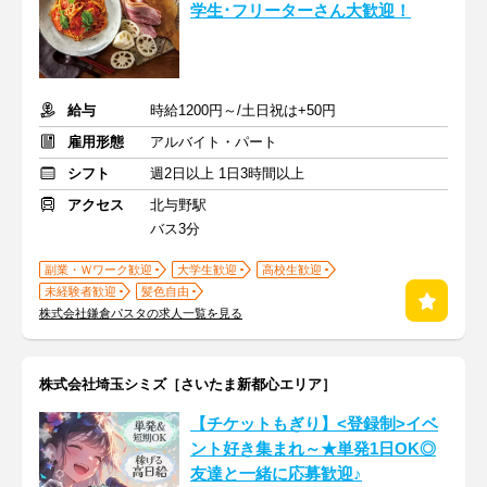
学生･フリーターさん大歓迎！
給与
時給1200円～/土日祝は+50円
雇用形態
アルバイト・パート
シフト
週2日以上 1日3時間以上
アクセス
北与野駅
バス3分
副業・Ｗワーク歓迎
大学生歓迎
高校生歓迎
未経験者歓迎
髪色自由
株式会社鎌倉パスタの求人一覧を見る
株式会社埼玉シミズ［さいたま新都心エリア］
【チケットもぎり】<登録制>イベ
ント好き集まれ～★単発1日OK◎
友達と一緒に応募歓迎♪