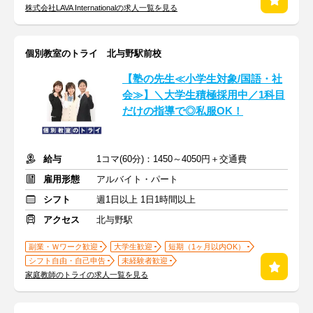
株式会社LAVA Internationalの求人一覧を見る
個別教室のトライ 北与野駅前校
【塾の先生≪小学生対象/国語・社
会≫】＼大学生積極採用中／1科目
だけの指導で◎私服OK！
給与
1コマ(60分)：1450～4050円＋交通費
雇用形態
アルバイト・パート
シフト
週1日以上 1日1時間以上
アクセス
北与野駅
副業・Ｗワーク歓迎
大学生歓迎
短期（1ヶ月以内OK）
シフト自由・自己申告
未経験者歓迎
家庭教師のトライの求人一覧を見る