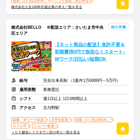
短期（1ヶ月以内OK）
シフト自由・自己申告
株式会社人生100年応援企業の求人一覧を見る
他の店舗
株式会社BELLO ※配送エリア：さいたま市中央
区エリア
【ネット商品の配送】免許不要＆
初期費用0円で負担なくスタート♪
Wワーク/日払い/短期OK
給与
完全出来高制 （1案件1万6000円～5万円）
雇用形態
業務委託
シフト
週1日以上 1日1時間以上
アクセス
北与野駅
副業・Ｗワーク歓迎
大学生歓迎
短期（1ヶ月以内OK）
ネイル可
シルバー歓迎
ＪＵＣ越谷レイクタウン店の求人一覧を見る