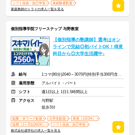
シフト自由・自己申告
未経験者歓迎
家庭教師のトライの求人一覧を見る
個別指導学院フリーステップ 与野教室
【個別指導の塾講師】選考はオン
ラインで完結◎初バイトOK！得意
科目から◎大学生活躍中♪
給与
1コマ(80分)2040～3070円(特別手当300円含む)+授業前後手当520円
雇用形態
アルバイト・パート
シフト
週1日以上 1日1.5時間以上
アクセス
与野駅
徒歩3分
副業・Ｗワーク歓迎
大学生歓迎
単発（1日OK）
短期（1ヶ月以内OK）
シフト自由・自己申告
株式会社成学社の求人一覧を見る