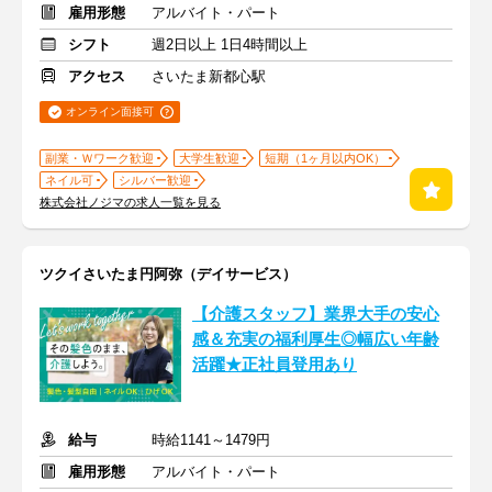
雇用形態
アルバイト・パート
シフト
週2日以上 1日4時間以上
アクセス
さいたま新都心駅
オンライン面接可
副業・Ｗワーク歓迎
大学生歓迎
短期（1ヶ月以内OK）
ネイル可
シルバー歓迎
株式会社ノジマの求人一覧を見る
ツクイさいたま円阿弥（デイサービス）
【介護スタッフ】業界大手の安心
感＆充実の福利厚生◎幅広い年齢
活躍★正社員登用あり
給与
時給1141～1479円
雇用形態
アルバイト・パート