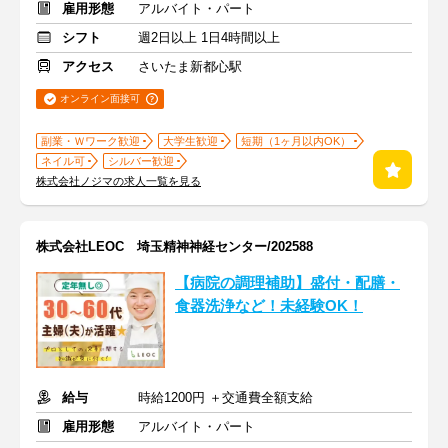
雇用形態
アルバイト・パート
シフト
週2日以上 1日4時間以上
アクセス
さいたま新都心駅
オンライン面接可
副業・Ｗワーク歓迎
大学生歓迎
短期（1ヶ月以内OK）
ネイル可
シルバー歓迎
株式会社ノジマの求人一覧を見る
株式会社LEOC 埼玉精神神経センター/202588
【病院の調理補助】盛付・配膳・
食器洗浄など！未経験OK！
給与
時給1200円 ＋交通費全額支給
雇用形態
アルバイト・パート