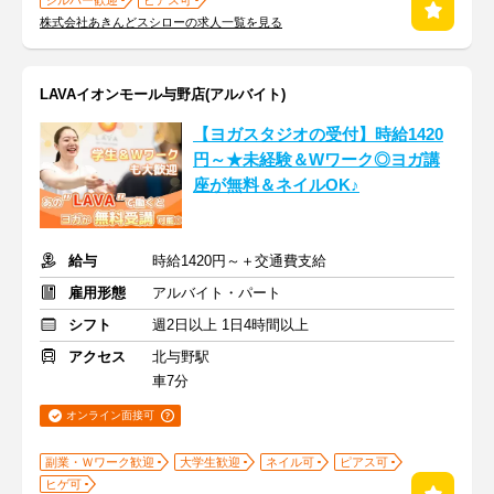
シルバー歓迎
ピアス可
株式会社あきんどスシローの求人一覧を見る
LAVAイオンモール与野店(アルバイト)
【ヨガスタジオの受付】時給1420
円～★未経験＆Wワーク◎ヨガ講
座が無料＆ネイルOK♪
給与
時給1420円～＋交通費支給
雇用形態
アルバイト・パート
シフト
週2日以上 1日4時間以上
アクセス
北与野駅
車7分
オンライン面接可
副業・Ｗワーク歓迎
大学生歓迎
ネイル可
ピアス可
ヒゲ可