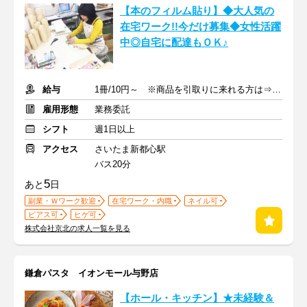
【本のフィルム貼り】◆大人気の
在宅ワーク!!今だけ募集◆女性活躍
中◎自宅に配達もＯＫ♪
給与
1冊/10円～ ※商品を引取りに来れる方は⇒1冊/12円～
雇用形態
業務委託
シフト
週1日以上
アクセス
さいたま新都心駅
バス20分
5
あと
日
副業・Ｗワーク歓迎
在宅ワーク・内職
ネイル可
ピアス可
ヒゲ可
株式会社京北の求人一覧を見る
鎌倉パスタ イオンモール与野店
【ホール・キッチン】★未経験＆