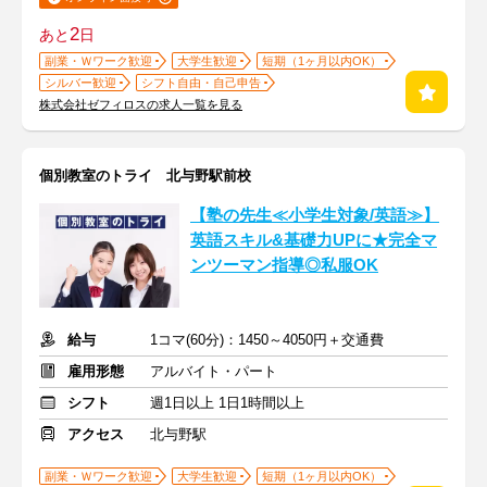
2
あと
日
副業・Ｗワーク歓迎
大学生歓迎
短期（1ヶ月以内OK）
シルバー歓迎
シフト自由・自己申告
株式会社ゼフィロスの求人一覧を見る
個別教室のトライ 北与野駅前校
【塾の先生≪小学生対象/英語≫】
英語スキル&基礎力UPに★完全マ
ンツーマン指導◎私服OK
給与
1コマ(60分)：1450～4050円＋交通費
雇用形態
アルバイト・パート
シフト
週1日以上 1日1時間以上
アクセス
北与野駅
副業・Ｗワーク歓迎
大学生歓迎
短期（1ヶ月以内OK）