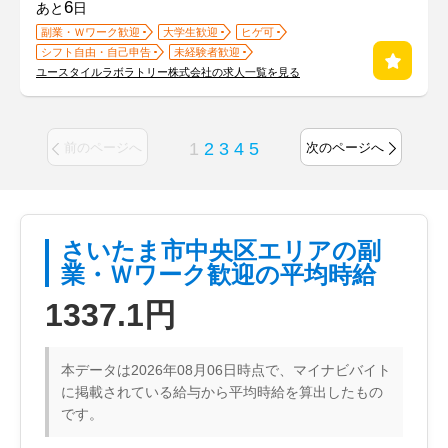
6
あと
日
副業・Ｗワーク歓迎
大学生歓迎
ヒゲ可
シフト自由・自己申告
未経験者歓迎
ユースタイルラボラトリー株式会社の求人一覧を見る
1
2
3
4
5
前のページへ
次のページへ
さいたま市中央区エリアの副
業・Ｗワーク歓迎の平均時給
1337.1円
本データは2026年08月06日時点で、マイナビバイト
に掲載されている給与から平均時給を算出したもの
です。