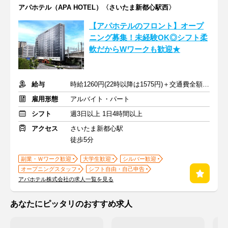
アパホテル（APA HOTEL）〈さいたま新都心駅西〉
【アパホテルのフロント】オープ
ニング募集！未経験OK◎シフト柔
軟だからWワークも歓迎★
給与
時給1260円(22時以降は1575円)＋交通費全額支給
雇用形態
アルバイト・パート
シフト
週3日以上 1日4時間以上
アクセス
さいたま新都心駅
徒歩5分
副業・Ｗワーク歓迎
大学生歓迎
シルバー歓迎
オープニングスタッフ
シフト自由・自己申告
アパホテル株式会社の求人一覧を見る
あなたにピッタリのおすすめ求人