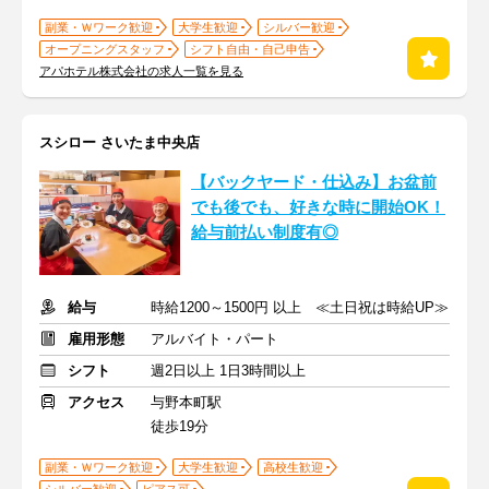
副業・Ｗワーク歓迎
大学生歓迎
シルバー歓迎
オープニングスタッフ
シフト自由・自己申告
アパホテル株式会社の求人一覧を見る
スシロー さいたま中央店
【バックヤード・仕込み】お盆前
でも後でも、好きな時に開始OK！
給与前払い制度有◎
給与
時給1200～1500円 以上 ≪土日祝は時給UP≫
雇用形態
アルバイト・パート
シフト
週2日以上 1日3時間以上
アクセス
与野本町駅
徒歩19分
副業・Ｗワーク歓迎
大学生歓迎
高校生歓迎