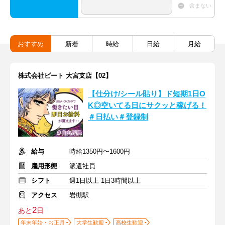
含まない
おすすめ
新着
時給
日給
月給
株式会社ビート 大宮支店【02】
【仕分け/シール貼り】ド短期1日O
K◎空いてる日にサクッと稼げる！
＃日払い＃登録制
給与
時給1350円〜1600円
雇用形態
派遣社員
シフト
週1日以上 1日3時間以上
アクセス
岩槻駅
2
あと
日
年末年始・お正月
大学生歓迎
高校生歓迎