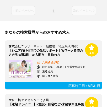
1
前のページへ
次のページへ
あなたの検索履歴からのおすすめ求人
株式会社ニッソーネット（勤務地：埼玉県入間市）/a095F00003PJuZRQA1
【シニア向け住宅での生活サポート】Wワーク希望の
方必見≪週3日～≫入間市｜日勤のみ
八高線
金子駅
時給1600～2000円＋交通費全額支給
派遣社員
埼玉県入間市
応募終了日：
8月31日
大宮三橋ケアセンターそよ風
【送迎ドライバー】<施設⇔自宅など>未経験＆仕事復