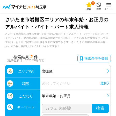
0
埼玉県
保存
履歴
メニュー
さいたま市岩槻区エリアの年末年始・お正月の
アルバイト・バイト・パート求人情報
さいたま市岩槻区の年末年始・お正月の人気バイト・アルバイト・パートを探すならマ
イナビバイト。勤務地や駅、職種等の検索だけではなく、こだわり条件検索を使って年
末年始・お正月に関するお仕事を簡単に検索できます。さいたま市岩槻区の年末年始・
お正月のお仕事探しはマイナビバイトで検索！
2
検索結果
件
検索条件を登録
（最終更新日：2026年8月6日）
エリア/駅
岩槻区
選択してください
選択
職種
年末年始・お正月
こだわり
キーワード
検索