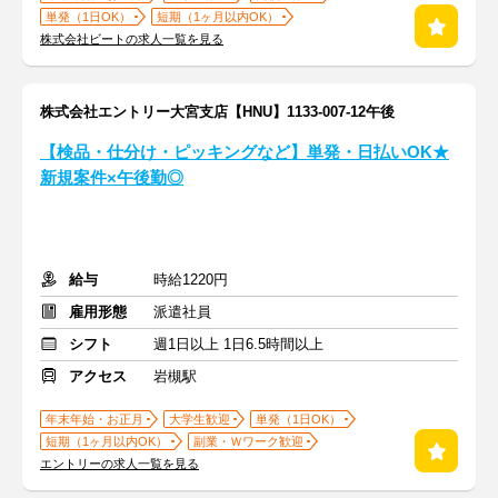
単発（1日OK）
短期（1ヶ月以内OK）
株式会社ビートの求人一覧を見る
株式会社エントリー大宮支店【HNU】1133-007-12午後
【検品・仕分け・ピッキングなど】単発・日払いOK★
新規案件×午後勤◎
給与
時給1220円
雇用形態
派遣社員
シフト
週1日以上 1日6.5時間以上
アクセス
岩槻駅
年末年始・お正月
大学生歓迎
単発（1日OK）
短期（1ヶ月以内OK）
副業・Ｗワーク歓迎
エントリーの求人一覧を見る