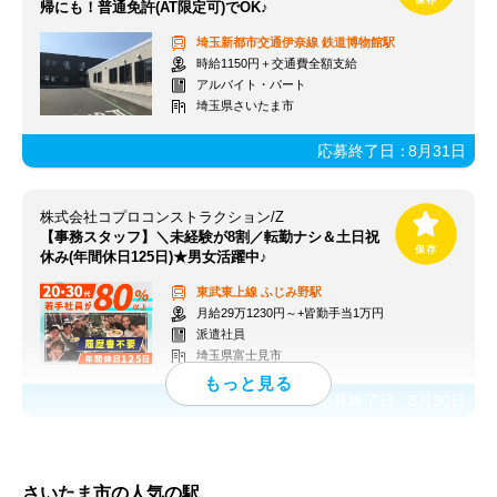
帰にも！普通免許(AT限定可)でOK♪
埼玉新都市交通伊奈線
鉄道博物館駅
時給1150円＋交通費全額支給
アルバイト・パート
埼玉県さいたま市
応募終了日：
8月31日
株式会社コプロコンストラクション/Z
【事務スタッフ】＼未経験が8割／転勤ナシ＆土日祝
休み(年間休日125日)★男女活躍中♪
東武東上線
ふじみ野駅
月給29万1230円～+皆勤手当1万円
派遣社員
埼玉県富士見市
応募終了日：
8月30日
さいたま市の人気の駅