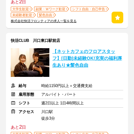
2
あと
日
大学生歓迎
副業・Ｗワーク歓迎
シフト自由・自己申告
未経験者歓迎
髪色自由
株式会社快活フロンティアの求人一覧を見る
快活CLUB 川口東口駅前店
【ネットカフェのフロアスタッ
フ】[日勤]未経験OK!充実の福利厚
生あり★髪色自由
給与
時給1150円以上＋交通費支給
雇用形態
アルバイト・パート
シフト
週2日以上 1日4時間以上
アクセス
川口駅
徒歩3分
2
あと
日