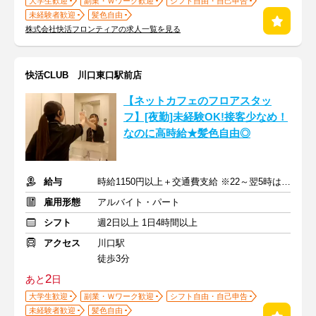
大学生歓迎
副業・Ｗワーク歓迎
シフト自由・自己申告
未経験者歓迎
髪色自由
株式会社快活フロンティアの求人一覧を見る
快活CLUB 川口東口駅前店
【ネットカフェのフロアスタッ
フ】[夜勤]未経験OK!接客少なめ！
なのに高時給★髪色自由◎
給与
時給1150円以上＋交通費支給 ※22～翌5時は時給1438円
雇用形態
アルバイト・パート
シフト
週2日以上 1日4時間以上
アクセス
川口駅
徒歩3分
2
あと
日
大学生歓迎
副業・Ｗワーク歓迎
シフト自由・自己申告
未経験者歓迎
髪色自由